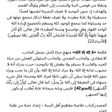
وتنقله من فوضى التيه والتشتت إلى النظام وتَوَحُّد القصد
والهدف؛ إذ بدون التوحيد لا تعرف البشرية لنفسها قصدًا
مستقيمًا ولا غاية مطردة، ولا تعرف نقطة ارتكاز تتجمع حولها في
جد ومساواة كما يتجمع الوجود كله وينتظم بالخضوع لإرادة الله
الواحد القهار وفق نواميسه وسننه المطردة؛ قال تعالى: (لَوۡ كَانَ
فِيهِمَآ ءَالِهَةٌ إِلَّا ٱللَّهُ لَفَسَدَتَاۚ فَسُبۡحَٰنَ ٱللَّهِ رَبِّ ٱلۡعَرۡشِ عَمَّا يَصِفُونَ)
[
الأنبياء:22].
فكلمة
«لا إله إلا الله»
منهج حياة كامل يشمل الجانب
الاعتقادي، والجانب التعبدي، والجانب السلوكي العملي من حياة
المرء، والقلب لا يستقر ولا يطمئن إلا بالتوحيد؛ حيث يدرك أنه لا
محبوب لذاته إلا الله، ولا مراد لذاته إلا الله، وأن كل ما يحب ويراد
سوى الله فإنما ينبغي أن يكون تابعًا لمراد الله ومحبته؛ فكل شيء
منتهاه في الحقيقة إلى الله عزّ وجلّ؛ كما قال تعالى: (وَأَنَّ إِلَىٰ رَبِّكَ
ٱلۡمُنتَهَىٰ)
[النجم
:42]
. فليس وراءه سبحانه غاية تُطلب أو يكون
إليها المنتهى.
المصدر:كتاب خلاصة مفاهيم أهل السنة – إعداد نخبة من طلبة
العلم