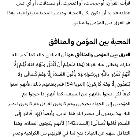
قرأت القرآن، أو حججت، أو اعتمرت، أو تصدقت، أو أي عمل
عملته فلا بد أن يكون ركن المحبة، وعنصر المحبة متوفراً فيه، وهذا
هو الفرق بين المؤمن والمنافق.
المحبة بين المؤمن والمنافق
الفرق بين المؤمن والمنافق هو:
أن المنافق حاله كما أخبر الله
تبارك وتعالى عنه بقوله: (وَمَا مَنَعَهُمْ أَنْ تُقْبَلَ مِنْهُمْ نَفَقَاتُهُمْ إِلَّا
أَنَّهُمْ كَفَرُوا بِاللَّهِ وَبِرَسُولِهِ وَلا يَأْتُونَ الصَّلاةَ إِلَّا وَهُمْ كُسَالَى وَلا
يُنْفِقُونَ إِلَّا وَهُمْ كَارِهُونَ) [التوبة:54] فلم ينفعهم ذلك؛ لأنهم آمنوا
كرهاً لكي تنجوا رقابهم من السيف، كما أنهم إذا خرجوا مع
المؤمنين إلى الجهاد يخرجون وهم كارهون له، بل هم كارهون لنصر
الله، ولا يريدون أن ينصر الله هذا الدين، وأيضاً (وَإِذَا قَامُوا إِلَى
الصَّلاةِ قَامُوا كُسَالَى) [النساء:142] لأنهم يكرهون الصلاة، وهذا
التثاقل منهم عن العبادة نتج لما في قلوبهم من الكراهية وعدم