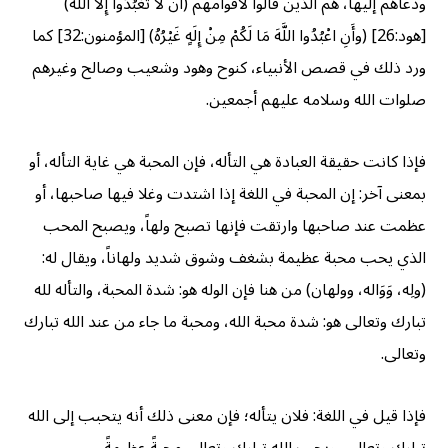
ودعاهم إليها، هم الذين قالوا لأقوامهم (أَنْ لا تَعْبُدُوا إِلَّا اللَّهَ)
[هود:26] (وأَنِ اعْبُدُوا اللَّهَ مَا لَكُمْ مِنْ إِلَهٍ غَيْرُهُ) [المؤمنون:32] كما
ورد ذلك في قصص الأنبياء، كنوح وهود وشعيب وصالح وغيرهم
صلوات الله وسلامه عليهم أجمعين.
فإذا كانت حقيقة العبادة هي التأله، فإن المحبة هي غاية التأله، أو
بمعنى آخر: إن المحبة في اللغة إذا اشتدت وغلا فيها صاحبها، أو
عظمت عند صاحبها وارتقت فإنها تصبح ولهاً، ويصبح المحب
الذي يحب محبة عظيمة بشغف وشوق شديد ولهاناً، ويقال له:
(ولِه، وَوَاله، وولهان) من هنا فإن الوله هو: شدة المحبة، والتأله لله
تبارك وتعالى هو: شدة محبة الله، ومحبة ما جاء من عند الله تبارك
وتعالى.
فإذا قيل في اللغة: فلان يتأله؛ فإن معنى ذلك أنه يتحبب إلى الله