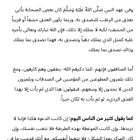
وفي عهد النبي صَلَّى اللهُ عَلَيْهِ وَسَلَّمَ كان بعض الصحابة يأتي
بعذق من الرطب للتصدق به، وربما يكون العذق حشفاً أو قريباً
من الحشف؛ لكنه لا يملك إلا ذلك، فإن الله تبارك وتعالى يأجره
عليه كمثل الذي يملك ذهباً وتصدق به، فهذا تصدق بما يملك
وذاك تصدق بما يملك.
أما المنافقون فإنهم -كما ذكرهم الله- ينفقون وهم كارهون، ومع
ذلك يلمزون المطوعين من المؤمنين في الصدقات ويلمزون
الذين لا يجدون إلا وسعهم، فيقولون: هذا الذي لم يأت إلا بهذا
العذق الرديء، لو لم يأت به لكان خيراً.
كما يقول كثير من الناس اليوم:
إن كانت الدعوة هكذا فإننا لا
نريدها، وإن كانت الموعظة بهذه الطريقة فلا تتعب نفسك، وإن
كان المركز بهذا الشكل؛ فلا تتعبوا أنفسكم، مع أنك قدمت ما في