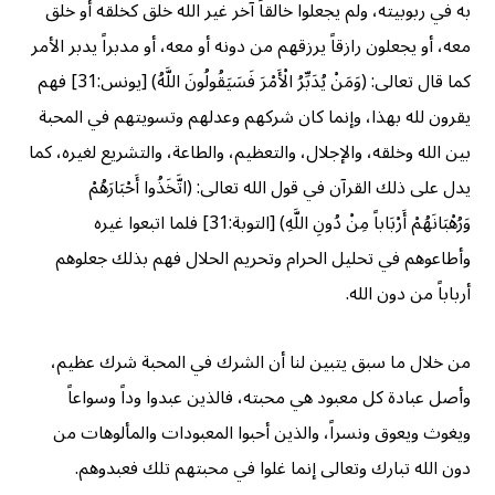
به في ربوبيته، ولم يجعلوا خالقاً آخر غير الله خلق كخلقه أو خلق
معه، أو يجعلون رازقاً يرزقهم من دونه أو معه، أو مدبراً يدبر الأمر
كما قال تعالى: (وَمَنْ يُدَبِّرُ الْأَمْرَ فَسَيَقُولُونَ اللَّهُ) [يونس:31] فهم
يقرون لله بهذا، وإنما كان شركهم وعدلهم وتسويتهم في المحبة
بين الله وخلقه، والإجلال، والتعظيم، والطاعة، والتشريع لغيره، كما
يدل على ذلك القرآن في قول الله تعالى: (اتَّخَذُوا أَحْبَارَهُمْ
وَرُهْبَانَهُمْ أَرْبَاباً مِنْ دُونِ اللَّهِ) [التوبة:31] فلما اتبعوا غيره
وأطاعوهم في تحليل الحرام وتحريم الحلال فهم بذلك جعلوهم
أرباباً من دون الله.
من خلال ما سبق يتبين لنا أن الشرك في المحبة شرك عظيم،
وأصل عبادة كل معبود هي محبته، فالذين عبدوا وداً وسواعاً
ويغوث ويعوق ونسراً، والذين أحبوا المعبودات والمألوهات من
دون الله تبارك وتعالى إنما غلوا في محبتهم تلك فعبدوهم.