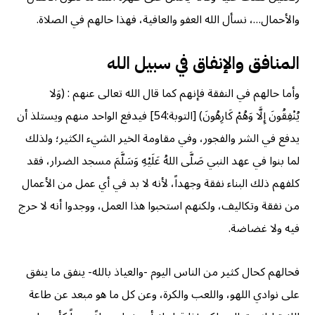
والأحمال…، نسأل الله العفو والعافية، فهذا حالهم في الصلاة.
المنافق والإنفاق في سبيل الله
وأما حالهم في النفقة فإنهم كما قال الله تعالى عنهم : (وَلا
يُنْفِقُونَ إِلَّا وَهُمْ كَارِهُونَ) [التوبة:54] فيدفع الواحد منهم ويستلذ أن
يدفع في الشر والفجور، وفي مقاومة الخير الشيء الكثير؛ ولذلك
لما بنوا في عهد النبي صَلَّى اللهُ عَلَيْهِ وَسَلَّمَ مسجد الضرار، فقد
كلفهم ذلك البناء نفقة وجهداً، لأنه لا بد في أي عمل من الأعمال
من نفقة وتكاليف، ولكنهم استحبوا هذا العمل، ووجدوا أنه لا حرج
فيه ولا غضاضة.
فحالهم كحال كثير من الناس اليوم -والعياذ بالله- ينفق ما ينفق
على نوادي اللهو، واللعب والكرة، وعن كل ما هو مبعد عن طاعة