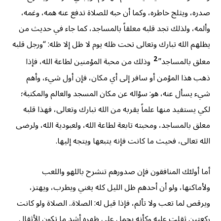
صدره، ويثلج خاطره، وكما أن حبه للصلاة تدفع عنه همه، وغمه،
وألمه، ولذلك تجد قلبه معلقاً بالمساجد، كما جاء في حديث من
يظلهم الله تبارك وتعالى تحت ظله يوم لا ظل إلا ظله: “ورجل قلبه
2
معلق بالمساجد”
وذلك من محبة المؤمنين لطاعة الله، فإذا
ذهب هذا المؤمن أو سافر إلى أي مكان، فإن أول شيء، وأهم
شيء يسأل عنه، هو: سؤاله عن مكان المسجد والعالم والمكتبة؛
لكي يستفيد منها علماً يقربه من الله تبارك وتعالى، فهذا قلبه
معلق بالمساجد، ومحبته تابعة لطاعة الله، ولعبودية الله، ولرضى
الله تعالى، فحيث ما كانت فإنه يتبعها ويتجه إليها.
أما أولئك المنافقون فإن صدورهم تنشرح باللهو واللعب
ولأماكنها، ولو أن أحدهم ظل الليل كله يغني ويطرب، ويهتز،
ويرقص لما تعب ولا تألم، فإذا قيل له: الصلاة.. الصلاة ولو كانت
ركعتين ثقلت عليه وكأنه يحمل على ظهره أشد ما تكون الأثقال