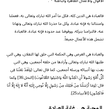
الأقوال والأعمال الظاهرة والباطنة”
.
فالعبادة هي الدين كله، فكل ما أمر الله تبارك وتعالى به، فعملنا
وامتثالنا به فإنه عبادة، وكل ما حذرنا الله تبارك وتعالى ونهانا
عنه، فالتزامنا بتركه، ووقوفنا عند حدوده فإنه عبادة، فالعبادة
تشمل هذه الأعمال جميعاً.
والعبادة هي الغرض وهي الحكمة التي خلق لها الثقلان، وهي التي
طلبها الله تبارك وتعالى وأرادها من خلقه أجمعين، وهي التي
بعث بها أنبيائه ورسله أجمعين، كما قال تعالى: (وَلَقَدْ بَعَثْنَا فِي
كُلِّ أُمَّةٍ رَسُولاً أَنِ اعْبُدُوا اللَّهَ وَاجْتَنِبُوا الطَّاغُوتَ) [النحل:36] وكما
قال: (وَمَا أَرْسَلْنَا مِنْ قَبْلِكَ مِنْ رَسُولٍ إِلَّا نُوحِي إِلَيْهِ أَنَّهُ لا إِلَهَ إِلَّا أَنَا
فَاعْبُدُونِ) [الأنبياء:25].
المحبة هي غاية العبادة