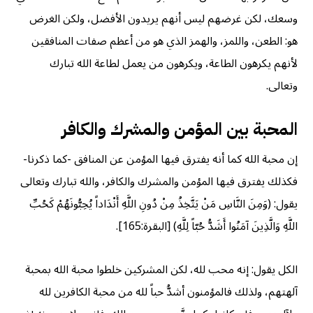
وسعك، لكن غرضهم ليس أنهم يريدون الأفضل، ولكن الغرض
هو: الطعن، واللمز، والهمز الذي هو من أعظم صفات المنافقين
لأنهم يكرهون الطاعة، ويكرهون من يعمل لطاعة الله تبارك
وتعالى.
المحبة بين المؤمن والمشرك والكافر
إن محبة الله كما أنه يفترق فيها المؤمن عن المنافق -كما ذكرنا-
فكذلك يفترق فيها المؤمن والمشرك والكافر، والله تبارك وتعالى
يقول: (وَمِنَ النَّاسِ مَنْ يَتَّخِذُ مِنْ دُونِ اللَّهِ أَنْدَاداً يُحِبُّونَهُمْ كَحُبِّ
اللَّهِ وَالَّذِينَ آمَنُوا أَشَدُّ حُبّاً لِلَّهِ) [البقرة:165].
الكل يقول: إنه محب لله، لكن المشركين خلطوا محبة الله بمحبة
آلهتهم، ولذلك فالمؤمنون أشدُّ حباً لله من محبة الكافرين لله