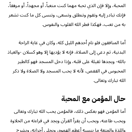
المحبة، وإلا فإن الذي تحبه مهما كنت متعباً، أو مجهداً، أو مرهقاً،
فإنك تبادر إليه وتقوم وتنطلق وتسعى، وتنسى كل ما كنت تشعر
به من تعب، فهكذا فطر الله القلوب والنفوس.
أما المنافقون فلو نام أحدهم الليل كله، وكان في غاية الراحة
البدنية، ثم دعي إلى الصلاة، فإنه لا يؤديها إلا وهو كسلان -والعياذ
بالله- ويجدها ثقيلة على قلبه، وإذا دخل المسجد فهو كالطير
المحبوس في القفص، لأنه لا يحب المسجد ولا الصلاة ولا ذكر
الله تبارك وتعالى.
حال المؤمن مع المحبة
أما المؤمن فهو بعكس ذلك، فالمؤمن يحب الله تبارك وتعالى
ويحب طاعته، ويحب أن يقرأ القرآن ويجد في قراءته من الحلاوة
واللذة والمتعة ما ينسيه أعظم الهموم، ويجلي أحزانه، ويشرح