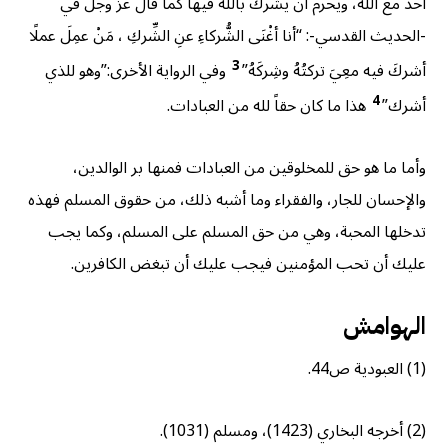
أحد مع الله، ويحرم أن يشرك بالله فيها كما قال عز وجل في
-الحديث القدسي-: “أنا أغْنَى الشُّركاءِ عنِ الشِّركِ ، مَنْ عمِلَ عملًا
3
أشركَ فيه معِيَ تركتُهُ وشِركَهُ”
وفي الرواية الأخرى:”وهو للذي
4
أشرك”
هذا ما كان حقاً لله من العبادات.
وأما ما هو حق للمخلوقين من العبادات فمنها بر الوالدين،
والإحسان للجار، والفقراء وما أشبه ذلك، من حقوق المسلم فهذه
تدخلها المحبة، وهي من حق المسلم على المسلم، وكما يجب
عليك أن تحب المؤمنين فيجب عليك أن تبغض الكافرين.
الهوامش
(1) العبودية ص44.
(2) أخرجه البخاري (1423)، ومسلم (1031).