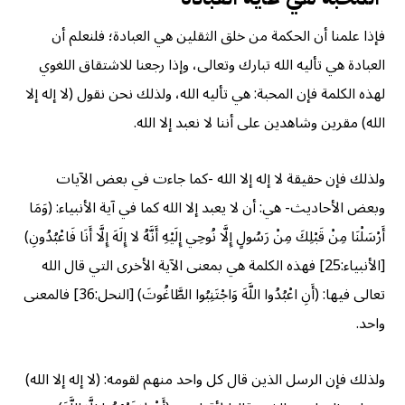
فإذا علمنا أن الحكمة من خلق الثقلين هي العبادة؛ فلنعلم أن
العبادة هي تأليه الله تبارك وتعالى، وإذا رجعنا للاشتقاق اللغوي
لهذه الكلمة فإن المحبة: هي تأليه الله، ولذلك نحن نقول (لا إله إلا
الله) مقرين وشاهدين على أننا لا نعبد إلا الله.
ولذلك فإن حقيقة لا إله إلا الله -كما جاءت في بعض الآيات
وبعض الأحاديث- هي: أن لا يعبد إلا الله كما في آية الأنبياء: (وَمَا
أَرْسَلْنَا مِنْ قَبْلِكَ مِنْ رَسُولٍ إِلَّا نُوحِي إِلَيْهِ أَنَّهُ لا إِلَهَ إِلَّا أَنَا فَاعْبُدُونِ)
[الأنبياء:25] فهذه الكلمة هي بمعنى الآية الأخرى التي قال الله
تعالى فيها: (أَنِ اعْبُدُوا اللَّهَ وَاجْتَنِبُوا الطَّاغُوتَ) [النحل:36] فالمعنى
واحد.
ولذلك فإن الرسل الذين قال كل واحد منهم لقومه: (لا إله إلا الله)