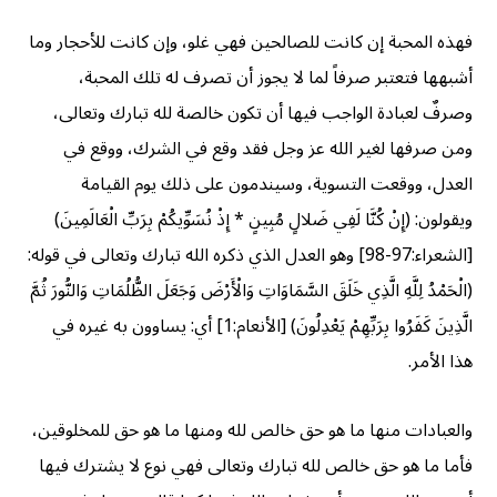
فهذه المحبة إن كانت للصالحين فهي غلو، وإن كانت للأحجار وما
أشبهها فتعتبر صرفاً لما لا يجوز أن تصرف له تلك المحبة،
وصرفٌ لعبادة الواجب فيها أن تكون خالصة لله تبارك وتعالى،
ومن صرفها لغير الله عز وجل فقد وقع في الشرك، ووقع في
العدل، ووقعت التسوية، وسيندمون على ذلك يوم القيامة
ويقولون: (إِنْ كُنَّا لَفِي ضَلالٍ مُبِينٍ * إِذْ نُسَوِّيكُمْ بِرَبِّ الْعَالَمِينَ)
[الشعراء:97-98] وهو العدل الذي ذكره الله تبارك وتعالى في قوله:
(الْحَمْدُ لِلَّهِ الَّذِي خَلَقَ السَّمَاوَاتِ وَالْأَرْضَ وَجَعَلَ الظُّلُمَاتِ وَالنُّورَ ثُمَّ
الَّذِينَ كَفَرُوا بِرَبِّهِمْ يَعْدِلُونَ) [الأنعام:1] أي: يساوون به غيره في
هذا الأمر.
والعبادات منها ما هو حق خالص لله ومنها ما هو حق للمخلوقين،
فأما ما هو حق خالص لله تبارك وتعالى فهي نوع لا يشترك فيها