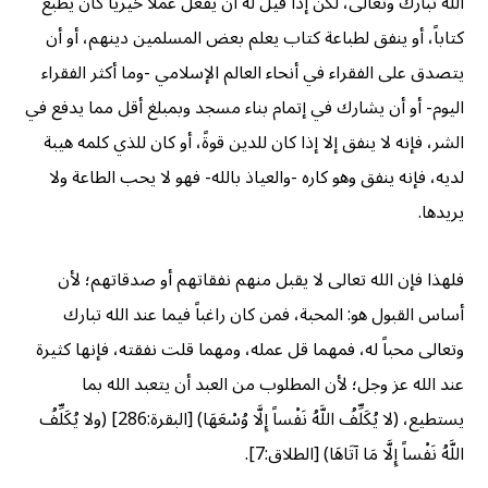
الله تبارك وتعالى، لكن إذا قيل له أن يفعل عملاً خيرياً كأن يطبع
كتاباً، أو ينفق لطباعة كتاب يعلم بعض المسلمين دينهم، أو أن
يتصدق على الفقراء في أنحاء العالم الإسلامي -وما أكثر الفقراء
اليوم- أو أن يشارك في إتمام بناء مسجد وبمبلغ أقل مما يدفع في
الشر، فإنه لا ينفق إلا إذا كان للدين قوةً، أو كان للذي كلمه هيبة
لديه، فإنه ينفق وهو كاره -والعياذ بالله- فهو لا يحب الطاعة ولا
يريدها.
فلهذا فإن الله تعالى لا يقبل منهم نفقاتهم أو صدقاتهم؛ لأن
أساس القبول هو: المحبة، فمن كان راغباً فيما عند الله تبارك
وتعالى محباً له، فمهما قل عمله، ومهما قلت نفقته، فإنها كثيرة
عند الله عز وجل؛ لأن المطلوب من العبد أن يتعبد الله بما
يستطيع، (لا يُكَلِّفُ اللَّهُ نَفْساً إِلَّا وُسْعَهَا) [البقرة:286] (ولا يُكَلِّفُ
اللَّهُ نَفْساً إِلَّا مَا آتَاهَا) [الطلاق:7].