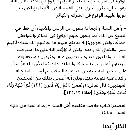
الوقوع في شيء من ذلك لجاز عليهم الوقوع في الكذب على الله،
وهو محال، وفرق أخرى تنفي العصمة عن الأنبياء بإطلاق حتى
جوزوا عليهم الوقوع في الشرك والكبائر.
– وأهل السنة والجماعة ينفون عن الرسل والأنبياء أي خطأ في
التبليغ عن الله، كما ينفون عنهم الوقوع في الكبائر والفواحش
إجماعًا، ولكن يقولون: إنه قد يقع منهم ما يعاتبهم الله عليه -لأنهم
بشر، والكمال لله وحده- ولكن لا يُقِرُّهم الله على ما استوجب
العتاب، ويُقلعون عنه ويستغفرون منه، ويكونون باستغفارهم
وتوبتهم أعلى مرتبة مما كانوا قبله؛ وذلك كما نصَّ الله عزّ وجلّ
على صدور المعصية من آدم عليه السلام، ثم أوجب المدح له
والثناء عليه بتوبته منها، وبيَّن أنه أضحى بذلك من المجتبين
المهديين؛ قال تعالى: (وَعَصَىٰٓ ءَادَمُ رَبَّهُۥ فَغَوَىٰ (١٢١) ثُمَّ ٱجۡتَبَٰهُ رَبُّهُۥ
فَتَابَ عَلَيۡهِ وَهَدَىٰ)
[طه:١٢٢،١٢١]
.
المصدر: كتاب خلاصة مفاهيم أهل السنة – إعداد نخبة من طلبة
العلم – ١٤٤٥
انظر أيضا