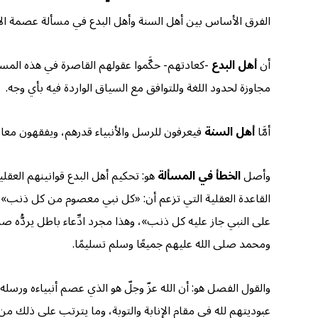
الفرق الأساس بين أهل السنة وأهل البدع في مسألة عصمة الأنب
أن
أهل البدع
-كعادتهم- حكَّموا عقولهم القاصرة في هذه المسألة،
مجاوزة لحدود اللغة وللتوافق مع السياق الواردة فيه بأي وجه.
أمَّا
أهل السنة
فيعرفون للرسل والأنبياء قدرهم، ويفقهون مع
وأصل
الخطأ في المسألة
هو: تحكيم أهل البدع قوانينهم العقلي
القاعدة العقلية التي تزعم أن: «كل نبي معصوم من كل ذنب»، ب
على النبي جاز عليه كل ذنب»، وهذا مجرد ادِّعاء باطل يردُّه
ومحمد صلى الله عليهم جميعًا وسلم تسليمًا.
والقول الفصل هو: أن الله عزّ وجلّ هو الذي عصم أنبياءه ورسله،
عبوديتهم لله في مقام الإنابة والتوبة، وما يترتب على ذلك م