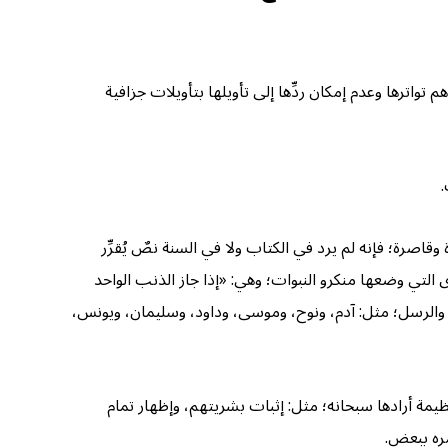
 تواترها وعدم إمكان ردِّها إلى تأويلها بتأويلات جزافية
.
قاصرة؛ فإنه لم يرد في الكتاب ولا في السنة نصٌ يُقرِّر
التي وضعها منكرو النبوات؛ وهي: «إذا جاز الذنب الواحد
اء والرسل؛ مثل: آدم، ونوح، وموسى، وداود، وسليمان، ويونس،
 عظيمة أرادها سبحانه؛ مثل: إثبات بشريتهم، وإظهار تمام
مره ببعض.