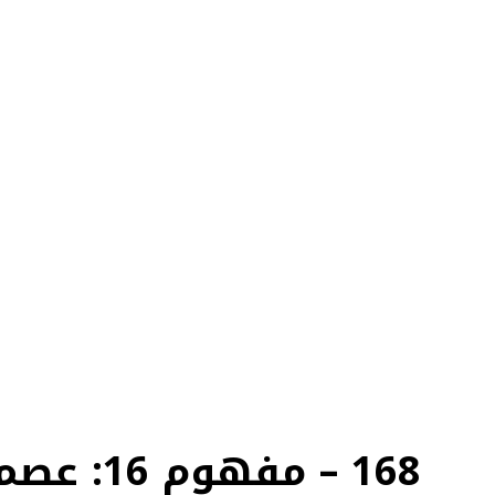
168 – مفهوم 16: عصمة الأنبياء بين أهل السنة وأهل البدع