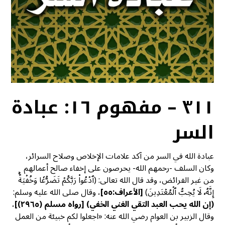
٣١١ – مفهوم ١٦: عبادة
السر
عبادة الله في السر من آكد علامات الإخلاص وصلاح السرائر،
وكان السلف -رحمهم الله- يحرصون على إخفاء صالح أعمالهم
من غير الفرائض، وقد قال الله تعالى: (ٱدۡعُواْ رَبَّكُمۡ تَضَرُّعٗا وَخُفۡيَةًۚ
إِنَّهُۥ لَا يُحِبُّ ٱلۡمُعۡتَدِينَ)
[
الأعراف:٥٥]
، وقال صلى الله عليه وسلم:
(إن الله يحب العبد التقي الغني الخفي)
[
رواه مسلم (٢٩٦٥)]
،
وقال الزبير بن العوام رضي الله عنه: «اجعلوا لكم خبيئة من العمل