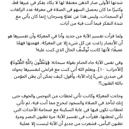
شدتها الأولى صار الذهن معتقلًا لها لا يكاد يفكر في غيرها قط،
وكثيرًا ما كان يحصل السهو في الصلاة في معرفة عدد الركعات
أو السجدات، وليس هذا عن غفلةٍ وسرحان؛ إنما كان يأتي مع
شدة التفكر فيما أنت فيه من آيات.
ولما قرأت تفسير الآية من جديد وأنا في المعركة وأن تفسيرها هو
أن الأبصار زاغت عن كل شيء إلا عن المعركة.. فهمتها فهمًا
عميقًا؛ لأنها كانت تُوصِّفُ الحالَ الذي كنت عليه!
وفي نفس الآية جاء الختام بقوله سبحانه: ﴿وَتَظُنُّونَ بِاللَّهِ الظُّنُونَا﴾
[الأحزاب: ١٠]، ويعلم الله أني كنت مع قراءتي لتفسيرها يحوك
في صدري شيءٌ إزاء الآية، وأقول: كيف يمكن أن يظن المؤمن
بالله الظنون؟!
وجاءت المعركة وكانت تأتي لحظات من التوجس والخوف حتى
إنك لتأخذ في الصلاة والسجود لتخرج مما أنت فيه، ثم تأتي
لحظات تكون فيها في غاية السكينة مع ضخامة الأحداث التي
تأتي لحظتها، فقرأت في تفسير الآية: مرة تظنون النصر ومرة
تظنون اليأس، فشعرت من جديدٍ أن الآية ليست إلا عملية