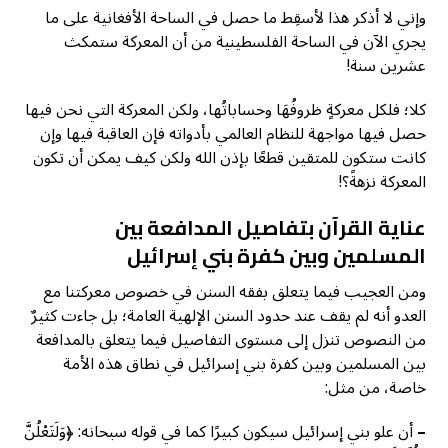
وإني لا أذكر هذا لأسقِط ما حصل في الساحة الأفغانية على ما
يجري الآن في الساحة الفلسطينية من أن المعركة ستمكث
عشرين سنة!
كلا؛ فلكل معركةٍ ظروفُهَا وحساباتُها، ولكن المعركة التي نحن فيها
حصل فيها مواجهة للنظام العالمي بأدواته فإن العاقبة فيها وإن
كانت ستكون للمتقين قطعًا بإذن الله ولكن كيف يمكن أن تكون
المعركة نزهةً؟!
عناية القرآن ب
تفاصيل المدافعة بين
المسلمين وبين كفرة بني إسرائيل
ومن العجيب فيما يتعلق بفقه السنن في خصوص معركتنا مع
العدو أنه لم يقف عند حدود السنن الإلهية العامة؛ بل جاءت كثيرٌ
من النصوص تنزل إلى مستوى التفاصيل فيما يتعلق بالمدافعة
بين المسلمين وبين كفرة بني إسرائيل في نطاق هذه الأمة
خاصة، من مثل:
–
أن علو بني إسرائيل سيكون كبيرًا كما في قوله سبحانه: ﴿وَلَتَعْلُنَّ