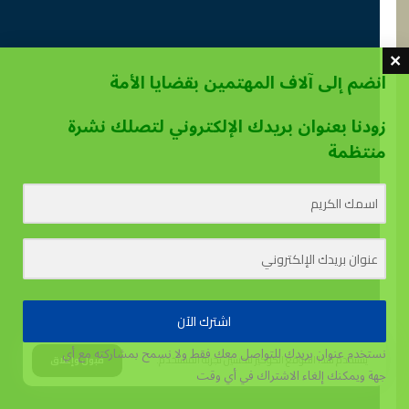
انضم إلى آلاف المهتمين بقضايا الأمة
زودنا بعنوان بريدك الإلكتروني لتصلك نشرة
منتظمة
اشترك الآن
نستخدم عنوان بريدك للتواصل معك فقط ولا نسمح بمشاركته مع أي
يستخدم هذا الموقع الكوكيز لتحسين تجربة المستخدم.
قبول وإغلاق
جهة
ويمكنك إلغاء الاشتراك في أي وقت