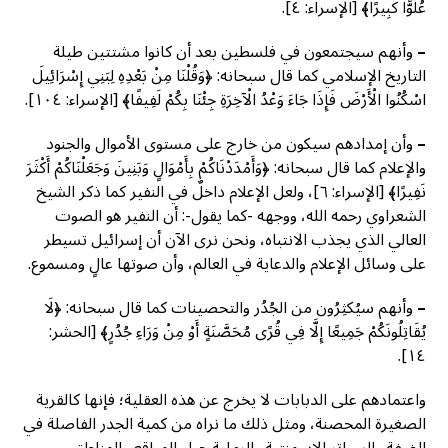
عُلُوًّا كَبِيرًا﴾ [الإسراء: ٤].
–
وأنهم سيجتمعون في فلسطين بعد أن كانوا مشتتين طيلة
التاريخ الإسلامي كما قال سبحانه: ﴿وَقُلْنَا مِنْ بَعْدِهِ لِبَنِي إِسْرَائِيلَ
اسْكُنُوا الْأَرْضَ فَإِذَا جَاءَ وَعْدُ الْآخِرَةِ جِئْنَا بِكُمْ لَفِيفًا﴾ [الإسراء: ١٠٤].
–
وأن إمدادهم سيكون من خارج على مستوى الأموال والجنود
والإعلام كما قال سبحانه: ﴿وَأَمْدَدْنَاكُمْ بِأَمْوَالٍ وَبَنِينَ وَجَعَلْنَاكُمْ أَكْثَرَ
نَفِيرًا﴾ [الإسراء: ٦]، ولعل الإعلام داخلٌ في النفير كما ذكر الشيخ
الشعراوي رحمه الله، ووجهه -كما يقول-: أن النفير هو الصوت
العالي الذي يجذب الانتباه، ونحن نرى الآن أن إسرائيل تسيطر
على وسائل الإعلام والدعاية في العالم، وأن صوتها عالٍ ومسموع.
–
وأنهم سيُكثِرُون من الجُدُر والتحصينات كما قال سبحانه: ﴿لَا
يُقَاتِلُونَكُمْ جَمِيعًا إِلَّا فِي قُرًى مُحَصَّنَةٍ أَوْ مِنْ وَرَاءِ جُدُرٍ﴾ [الحشر:
١٤].
واعتمادهم على الدبابات لا يخرج عن هذه العقلية؛ فإنها كالقرية
الصغيرة المحصنة، ومثل ذلك ما نراه من كمية الجدر الفاصلة في