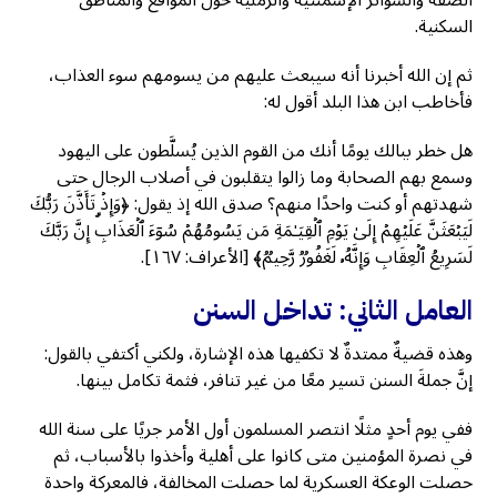
الضفة والسواتر الإسمنتية والرملية حول المواقع والمناطق
السكنية.
ثم إن الله أخبرنا أنه سيبعث عليهم من يسومهم سوء العذاب،
فأخاطب ابن هذا البلد أقول له:
هل خطر ببالك يومًا أنك من القوم الذين يُسلَّطون على اليهود
وسمع بهم الصحابة وما زالوا يتقلبون في أصلاب الرجال حتى
شهدتهم أو كنت واحدًا منهم؟ صدق الله إذ يقول: ﴿وَإِذۡ تَأَذَّنَ رَبُّكَ
لَیَبۡعَثَنَّ عَلَیۡهِمۡ إِلَىٰ یَوۡمِ ٱلۡقِیَـٰمَةِ مَن یَسُومُهُمۡ سُوۤءَ ٱلۡعَذَابِۗ إِنَّ رَبَّكَ
لَسَرِیعُ ٱلۡعِقَابِ وَإِنَّهُۥ لَغَفُورࣱ رَّحِیمࣱ﴾ [الأعراف: ١٦٧].
العامل الثاني: تداخل السنن
وهذه قضيةٌ ممتدةٌ لا تكفيها هذه الإشارة، ولكني أكتفي بالقول:
إنَّ جملةَ السنن تسير معًا من غير تنافر، فثمة تكامل بينها.
ففي يوم أحدٍ مثلًا انتصر المسلمون أول الأمر جريًا على سنة الله
في نصرة المؤمنين متى كانوا على أهلية وأخذوا بالأسباب، ثم
حصلت الوعكة العسكرية لما حصلت المخالفة، فالمعركة واحدة