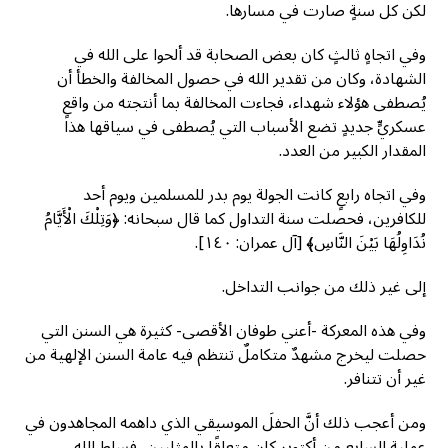
لكن كل سنةٍ صارت في مسارها.
وفي اتجاهٍ ثالثٍ كان بعض الصحابة قد ألحوا على الله في
الشهادة، وكان من تقدير الله في حصول المخالفة والخطأ أن
يُصطفى هؤلاء شهداء، فجاءت المخالفة بما أنتجته من واقعٍ
عسكريٍّ جديدٍ تضع الأسباب التي يُصطفى في سياقها هذا
المقدار الكبير من العدد.
وفي اتجاه رابعٍ كانت الجولة يوم بدر للمسلمين ويوم أحد
للكافرين، فحصلت سنة التداول كما قال سبحانه: ﴿وَتِلْكَ الْأَيَّامُ
نُدَاوِلُهَا بَيْنَ النَّاسِ﴾ [آل عمران: ١٤٠].
إلى غير ذلك من جوانب التداخل.
وفي هذه المعركة -أعني طوفان الأقصى- كثيرة هي السنن التي
حصلت ليخرج مشهدٌ متكاملٌ تنتظم فيه عامة السنن الإلهية من
غير أن تتنافر.
ومن أعجب ذلك أنَّ الحفلَ الموسيقي الذي داهمه المجاهدون في
عملية السابع من أكتوبر كان متعلقًا بالمثليين، فسلط الله