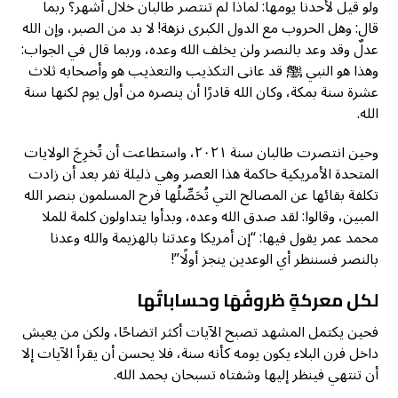
ولو قيل لأحدنا يومها: لماذا لم تنتصر طالبان خلال أشهر؟ ربما
قال: وهل الحروب مع الدول الكبرى نزهة! لا بد من الصبر، وإن الله
عدلٌ وقد وعد بالنصر ولن يخلف الله وعده، وربما قال في الجواب:
وهذا هو النبي ﷺ قد عانى التكذيب والتعذيب هو وأصحابه ثلاث
عشرة سنة بمكة، وكان الله قادرًا أن ينصره من أول يوم لكنها سنة
الله.
وحين انتصرت طالبان سنة ٢٠٢١، واستطاعت أن تُخرِجَ الولايات
المتحدة الأمريكية حاكمة هذا العصر وهي ذليلة تفر بعد أن زادت
تكلفة بقائها عن المصالح التي تُحَصِّلُها فرح المسلمون بنصر الله
المبين، وقالوا: لقد صدق الله وعده، وبدأوا يتداولون كلمة للملا
محمد عمر يقول فيها: “إن أمريكا وعدتنا بالهزيمة والله وعدنا
بالنصر فسننظر أي الوعدين ينجز أولًا”!
لكل معركةٍ ظروفُهَا وحساباتُها
فحين يكتمل المشهد تصبح الآيات أكثر اتضاحًا، ولكن من يعيش
داخل فرن البلاء يكون يومه كأنه سنة، فلا يحسن أن يقرأ الآيات إلا
أن تنتهي فينظر إليها وشفتاه تسبحان بحمد الله.