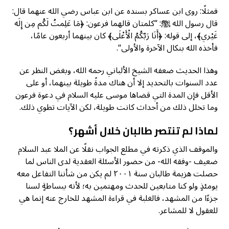
فمثلًا: روى ابن عساكر بسنده عن ابن عباس رضي الله عنهما قال:
قال رسول الله ﷺ: “كلمتان قالهما فرعون: ﴿مَا عَلِمتُ لَكُم مِن إِلَه
غَيْري﴾، إلى قوله: ﴿أَنَا رَبّكُمُ الْأَعْلَى﴾ كان بينهما أربعون عامًا،
فأخذه الله بنكال الآخرة والأولى“.
وهذا الحديث ضعفه الشيخ الألباني رحمه الله، وبغض النظر عن
عدد السنوات بالتحديد إلا أن هناك مدةً طويلة بينهما، أو على
الأقل فإن المدة التي قضاها موسى عليه السلام في دعوة فرعون
وما تخلل ذلك من أحداث كانت طويلة، لكن الآيات تطوي ذلك.
لماذا لم تنتصر طالبان خلال أشهر؟
والموقف الذي ذكرته في مطلع الجواب نقلًا عن الملا عبد السلام
ضعيف -وفقه الله- من حضور الأسئلة العقدية لدى الناس لما
حصلت هزيمة طالبان سنة ٢٠٠١ لم يكن من شأننا التفاعل معه
يومئذٍ ولو كنا متابعين للحدث ومهتمين به؛ لأنه ببساطةٍ لسنا
جزءًا من المشهد، فالغلبة في قراءة المشهد للخارج عنه إنما هي
للعقول لا للمشاعر.