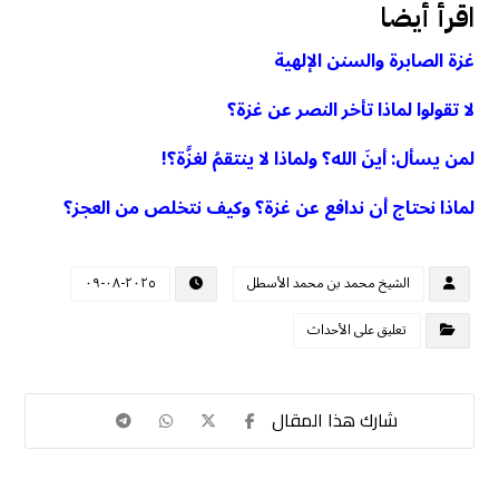
اقرأ أيضا
غزة الصابرة والسنن الإلهية
لا تقولوا لماذا تأخر النصر عن غزة؟
لمن يسأل: أينَ الله؟ ولماذا لا ينتقمُ لغزَّة؟!
لماذا نحتاج أن ندافع عن غزة؟ وكيف نتخلص من العجز؟
الشيخ محمد بن محمد الأسطل
٢٠٢٥-٠٨-٠٩
تعليق على الأحداث