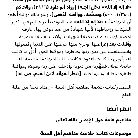
«لا إله إلا الله» دخل الجنة)
[رواه أبو داود (٣١١٦)، والحاكم
(١/٣٥١، ٥٠٠) وصحَّحه، ووافقه الذهبي]
، وسر ذلك -والله أعلم-
أن لشهادة أنه
«لا إله إلا الله»
عند الموت تأثير عظيم في تكفير
السيئات وإحباطها؛ لأنها شهادةٌ من عبد موقن بها، عارف
لمضمونها، قد ماتت منه الشهوات، ولانت نفسه المتمردة،
وأقبلت بعد إعراضها، وخرج منها حرصها على الدنيا وفضولها،
واستسلمت بين يدي ربها وفاطرها ومولاها الحق؛ أذلَّ ما كانت
له، وأرجى ما كانت لعفوه، فكانت تلك الشهادة الخالصة لله
خاتمة عمله، فطهَّرته من ذنوبه وأدخلته على ربه ومولاه بموافقة
ظاهره لباطنه، وسره لعلنه.
[ينظر الفوائد لابن القيم، ص ٥٥]
.
المصدر:كتاب خلاصة مفاهيم أهل السنة – إعداد نخبة من طلبة
العلم
انظر أيضا
مفاهيم عامة حول الإيمان بالله تعالى
موضوعات كتاب: خلاصة مفاهيم أهل السنة