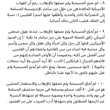
٨ – ﻟﻢ ﻧﺠﺮﻡ ﺍﻟﻤﺴﻴﺤﻴﺔ ﻭﻟﻢ ﻧﺼﻔﻬﺎ ﺑﺎﻹﺭﻫﺎﺏ، ﺭﻏﻢ ﺃﻥ ﺍﻟﻘﻮﺍﺕ
ﺍﻷﻣﺮﻳﻜﻴﺔ ﺍﻟﺤﺎﻗﺪﺓ ﻫﻲ ﻣﻦ ﺣﻮّﻝ ﺟﺰﺭ ﺳﺎﻣﺎﺭ ﺍﻹﻧﺪﻭﻧﻴﺴﻴﺔ ﺍﻟﻤﺴﻠﻤﺔ
ﺇﻟﻰ ﺍﻟﻨﺼﺮﺍﻧﻴﺔ ﺑﺎﻟﻨﺎﺭ ﻭﺍﻟﺤﺪﻳﺪ ﻭﺃﻃﻠﻘﻮﺍ ﻋﻠﻴﻬﺎ ﺍﺳﻢ ( ﺍﻟﻔﻠﺒﻴﻴﻦ ) ؛ ﻧﺴﺒﺔ
ﺇﻟﻰ ﺍﻟﻤﻠﻚ ﻓﻴﻠﻴﺐ ﺍﻟﺜﺎﻧﻲ ﻣﻠﻚ ﺃﺳﺒﺎﻧﻴﺎ .
٩ – ﻟﻢ ﻧُﺠﺮّﻡ ﺍﻟﻤﺴﻴﺤﻴﺔ ﻭﻟﻢ ﻧﺼﻔﻬﺎ ﺑﺎﻹﺭﻫﺎﺏ، ﻋﻨﺪﻣﺎ ﻳﻘﻮﻝ ﺻﺤﻔﻲ
ﺃﻣﺮﻳﻜﻲ ﺭﺍﻓﻖ ﺍﻟﺤﻤﻠﺔ ﺍﻟﺪﻣﻮﻳﺔ ﻋﻠﻰ ﺟﺰﺭ ﺳﺎﻣﺎﺭ ﻣﺎ ﻧﺼّﻪ : ( ﺇﻥ ﺍﻟﺠﻨﻮﺩ
ﺍﻷﻣﻴﺮﻛﻴﻴﻦ ﻗﺘﻠﻮﺍ ﻛﻞ ﺭﺟﻞ ﻭﻛﻞ ﺍﻣﺮﺃﺓ ﻭﻛﻞ ﻃﻔﻞ ﻭﻛﻞ ﺳﺠﻴﻦ ﻭﺃﺳﻴﺮ
ﻭﻛﻞ ﻣﺸﺘﺒﻪ ﻓﻴﻪ ﺍﺑﺘﺪﺍﺀ ﻣﻦ ﺳﻦ ﺍﻟﻌﺎﺷﺮﺓ ﻭﺍﻋﺘﻘﺎﺩﻫﻢ ﺃﻥ ﺍﻟﻔﻠﺒﻴﻨﻲ
ﻟﻴﺲ ﺃﻓﻀﻞ ﻣﻦ ﻛﻠﺒﻪ، ﻭﺧﺼﻮﺻﺎ ﺃﻥ ﺍﻷﻭﺍﻣﺮ ﺍﻟﺼﺎﺩﺭﺓ ﺇﻟﻴﻬﻢ ﻣﻦ
ﻗﺎﺋﺪﻫﻢ ﺍﻟﺠﻨﺮﺍﻝ ( ﻓﺮﺍﻧﻜﻠﻴﻦ ) ﻛﺎﻧﺖ : (ﻻ ﺃﺭﻳﺪ ﺃﺳﺮﻯ ﻭﻻ ﺃﺭﻳﺪ ﺳﺠﻼﺕ
ﻣﻜﺘﻮﺑﺔ ) . ﻛﺎﻧﻮﺍ ﻣﺴﻴﺤﻴﻴﻦ ﺟﻤﻴﻌﺎ، ﻭﻣﻊ ﺫﻟﻚ ﻟﻢ ﻧُﺠﺮﻡ ﺍﻟﻤﺴﻴﺤﻴﺔ ﻭﻟﻢ
ﻧﻘﻞ ﻋﻠﻴﻬﻢ ﺑﺎﻟﺤﻖ ﻣﺎ ﺍﺩّﻋﻮﻩ ﻋﻠﻴﻨﺎ ﺑﺎﻟﺒﺎﻃﻞ .
١٠ – ﻟﻢ ﻧُﺠﺮّﻡ ﺍﻟﻤﺴﻴﺤﻴﺔ ﻭﻟﻢ ﻧﺼﻔﻬﺎ ﺑﺎﻹﺭﻫﺎﺏ ﻭﺍﻻﺳﺘﻌﻤﺎﺭ ﺍﻟﺼﻠﻴﺒﻲ
ﻫﻮ ﻣﻦ ﻗﺘﻞ ٨٠ ﺃﻟﻒ ﻣﺴﻠﻢ ﻭﻣﺴﻠﻤﺔ ﻓﻲ ﺟﺰﻳﺮﺓ ﻣﺪﻏﺸﻘﺮ ﺍﻟﻤﺴﻠﻤﺔ
ﻓﻲ ﻳﻮﻡ ﻭﺍﺣﺪ ﻭﺑﻀﺮبة ﻭﺍﺣﺪﺓ ﻭﺑﺼﻮﺭﺓ ﻣﺴﺮﻓﺔ ﻟﻢ ﺗﺸﻬﺪﻫﺎ ﺍﻟﺒﺸﺮﻳﺔ
ﻋﺒﺮ ﺗﺎﺭﻳﺨﻬﺎ ﺍﻟﻤﺘﻄﺎﻭﻝ ﻭﻟﻢ ﻳﺸﻬﺪﻫﺎ ﺃﺩﺏ ﺍﻟﺤﺮﻭﺏ ﻋﻠﻰ ﻣﺮ ﺍﻟﻌﺼﻮﺭ .