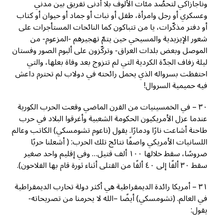
وناجازاكي لتحصُد مئات الألوف بلا أدنى تفريق بين مدني
وعسكري أو رجل وامرأة، طفل أو نبات أو جماد أو حيوان أو كتاب
أو دفتر مذكّرات، يا من تتباكون كما النائحات المستأجرات على
شعور الإيزيدية والمسيحي حين يتمّ تهجيرهم -المزعوم- من
الموصل وبعض بلدات العراق- وتركّزون على ألبوم الصور وفستان
ليلة زفاف الجدّة الكردية التي لم تتزوج بعد وفاة بعلها، والتي
احتفظت بسرواله الذي يحمل رائحته في دولاب لم تحترم داعش
فيه حميمية السروال!
٣٠ – في الخمسينيات من القرن الماضي وقعت الحرب الكورية
عندما عزل الأمريكيون الحكومة الشعبية وأغرقوا البلاد في حرب
طاحنة أشاعت نارًا ودمارًا. يقول (ناعوم تشومسكي) الكاتب وعالم
اللسانيات الأمريكي واصفًا نتائج تلك الحرب: ( أشعلنا حربًا
ضروسًا، سقط خلالها ١٠٠ ألف قتيل… وفي إقليم واحد صغير
سقط ٣٠ ألفًا إلى ٤٠ ألفًا من القتلى أثناء ثورة قام بها الفلاحون).
٣١ – أمريكا رائدة الديمقراطية هي أكثر دولة تحارب الديمقراطية
في العالم. (تشومسكي) أيضًا –الله لا يحرمنا من تصريحاته-
يقول: