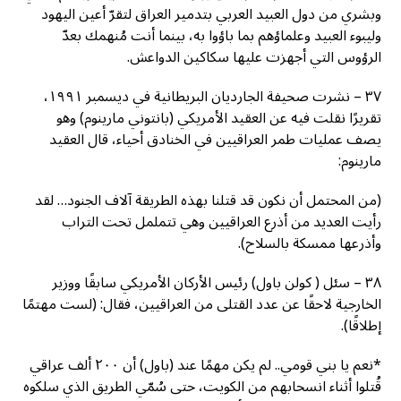
وبشري من دول العبيد العربي بتدمير العراق لتقرّ أعين اليهود
وليبوء العبيد وعلماؤهم بما باؤوا به، بينما أنت مُنهمك بعدّ
الرؤوس التي أجهزت عليها سكاكين الدواعش.
٣٧ – نشرت صحيفة الجارديان البريطانية في ديسمبر ١٩٩١،
تقريرًا نقلت فيه عن العقيد الأمريكي (بانتوني مارينوم) وهو
يصف عمليات طمر العراقيين في الخنادق أحياء، قال العقيد
مارينوم:
(من المحتمل أن نكون قد قتلنا بهذه الطريقة آلاف الجنود… لقد
رأيت العديد من أذرع العراقيين وهي تتململ تحت التراب
وأذرعها ممسكة بالسلاح).
٣٨ – سئل ( كولن باول) رئيس الأركان الأمريكي سابقًا ووزير
الخارجية لاحقًا عن عدد القتلى من العراقيين، فقال: (لست مهتمًا
إطلاقًا).
*نعم يا بني قومي.. لم يكن مهمًا عند (باول) أن ٢٠٠ ألف عراقي
قُتلوا أثناء انسحابهم من الكويت، حتى سُمّي الطريق الذي سلكوه