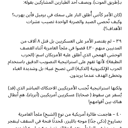
بـ(طريق الموت). ويصف أحد الطيارين المشاركين بقوله:
(كان الأمر كأنني أُطلق النار على سمك في برميل فأين يهرب؟
وكيف نُحصي الصيد والضربة الواحدة تصيب عشرات
الأهداف؟).
٣٩ – لم يقتصر الأمر على العسكريين بل قتل ٨ آلاف من
المدنيين منهم ٤٣٠ قضوا في ملجأ العامرية أثناء القصف
الوحشي الهمجي الذي أطلق عليه الأمريكان اسم: (الحرب
النظيفة)؛ لأنها تقوم على استراتيجية التصويب الدقيق باستخدام
الحرب الإلكترونية (الذكية) التي تصبح غبية؛ بل وشديدة الغباء
وتخطئ الهدف عندما يريدون.
ولكنها استراتيجية تُجنب الأمريكيين الاحتكاك المباشر الذي (قد)
يُسفر عن سقوط ( ضحايا) عسكريين أمريكيين (أبرياء)، هم أبطال
هناك بين أقوامهم!
٤٠ – هاجمت طائرة أمريكية من نوع (الشبح) ملجأ العامرية
بصاروخ (ذكي جدًا) موجه بالليزر، مُحدثًا فتحة في السقف لينفجر