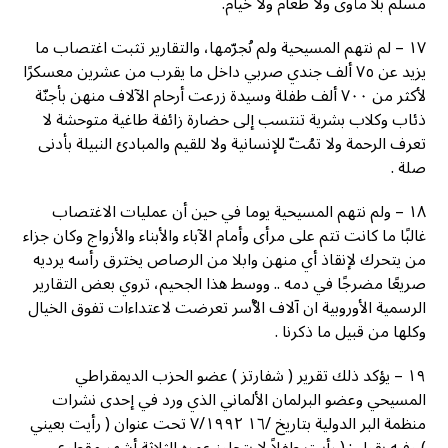
ﻣﺴﻠﻢ ﺑﻼ ﻣﺄﻭﻯ ﻭﻻ ﻃﻌﺎﻡ ﻭﻻ ﺧﻴﺎﻡ.
١٧ – ﻟﻢ ﻧﺘﻬﻢ ﺍﻟﻤﺴﻴﺤﻴﺔ ﻭﻟﻢ ﻧُﺠﺮّﻣﻬﺎ، ﻭﺍﻟﺘﻘﺎﺭﻳﺮ ﺗﺜﺒﺖ ﺍﻏﺘﺼﺎﺏ ﻣﺎ
ﻳﺰﻳﺪ ﻋﻦ ٧٥ ﺃﻟﻒ ﺟﻨﺪﻱ ﺻﺮﺑﻲ ﺩﺍﺧﻞ ﻣﺎ ﻳﻘﺮﺏ ﻣﻦ ﻋﺸﺮﻳﻦ ﻣﻌﺴﻜﺮًﺍ
ﻷﻛﺜﺮ ﻣﻦ ٧٠٠ ﺃﻟﻒ ﻃﻔﻠﺔ ﻭﺳﻴﺪﺓ ﺯﺭﻋﺖ ﺃﺭﺣﺎﻡ ﺍﻵﻻﻑ ﻣﻨﻬﻦ ﺑﺄﺟﻨّﺔ
ﺫﺋﺎﺏ ﻭﻛﻼﺏ ﺑﺸﺮﻳﺔ ﺗﻨﺘﺴﺐ ﺇﻟﻰ ﺣﻀﺎﺭﺓ ﺯﺍﺋﻔﺔ ﻃﺎﻏﻴﺔ ﻣﺘﻮﺣﺸﺔ ﻻ
ﺗﻌﺮﻑ ﺍﻟﺮﺣﻤﺔ ﻭﻻ ﺗﻤُﺖّ ﻟﻺﻧﺴﺎﻧﻴﺔ ﻭﻻ ﻟﻠﻘﻴﻢ ﻭﺍﻟﻤﺒﺎﺩﺉ ﺍﻟﻨﺒﻴﻠﺔ ﺑﺄﺩﻧﻰ
ﺻﻠﺔ .
١٨ – ﻭﻟﻢ ﻧﺘﻬﻢ ﺍﻟﻤﺴﻴﺤﻴﺔ ﻳﻮﻣﺎ ﻓﻲ ﺣﻴﻦ ﺃﻥ ﻋﻤﻠﻴﺎﺕ ﺍﻻﻏﺘﺼﺎﺏ
ﻏﺎﻟﺒًﺎ ﻣﺎ ﻛﺎﻧﺖ ﺗﺘﻢ ﻋﻠﻰ ﻣﺮﺃﻯ ﻭﺃﻣﺎﻡ ﺍﻵﺑﺎﺀ ﻭﺍﻷﺑﻨﺎﺀ ﻭﺍﻷﺯﻭﺍﺝ ﻭﻛﺎﻥ ﺟﺰﺍﺀ
ﻣﻦ ﻳﺘﺤﺮﻙ ﻹﻧﻘﺎﺫ ﺃﻱ ﻣﻨﻬﻦ وابلا ﻣﻦ ﺍﻟﺮﺻﺎﺹ ﻳﺨﺘﺮﻕ ﺭﺃﺳﻪ ﻳﺮﺩﻳﻪ
ﺻﺮﻳﻌًﺎ ﻣﻀﺮﺟًﺎ ﻓﻲ ﺩﻣﻪ .. ﻭﻭﺳﻂ ﻫﺬﺍ ﺍﻟﺠﺤﻴﻢ، ﺗﺮﻭﻱ ﺑﻌﺾ ﺍﻟﺘﻘﺎﺭﻳﺮ
ﺍﻟﺮﺳﻤﻴﺔ ﺍﻷﻭﺭﻭﺑﻴﺔ ﺍﻥ ﺁﻻﻑ ﺍﻷُﺳﺮ ﺗﻌﺮﺿﺖ ﻻﻋﺘﺪﺍﺀﺍﺕ ﺗﻔﻮﻕ ﺍﻟﺨﻴﺎﻝ
ﻭﻛﻠﻬﺎ ﻣﻦ ﻗﺒﻴﻞ ﻣﺎ ﺫﻛﺮﻧﺎ .
١٩ – ﻳﺆﻛﺪ ﺫﻟﻚ ﺗﻘﺮﻳﺮ ( ﺷﻔﺎﺭﺗﺰ ) ﻋﻀﻮ ﺍﻟﺤﺰﺏ ﺍﻟﺪﻳﻤﻘﺮﺍﻃﻲ
ﺍﻟﻤﺴﻴﺤﻲ ﻭﻋﻀﻮ ﺍﻟﺒﺮﻟﻤﺎﻥ ﺍﻷﻟﻤﺎﻧﻲ ﺍﻟﺬﻱ ﻭﺭﺩ ﻓﻲ ﺇﺣﺪﻯ ﻧﺸﺮﺍﺕ
ﻣﻨﻈﻤﺔ ﺍﻟﺒﺮ ﺍﻟﺪﻭﻟﻴﺔ ﺑﺘﺎﺭﻳﺦ /١٦ ٧/١٩٩٢ ﺗﺤﺖ ﻋﻨﻮﺍﻥ ( ﺭﺃﻳﺖ ﺑﻌﻴﻨﻲ