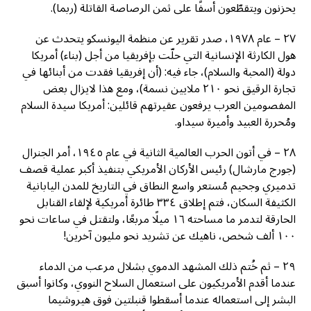
يحزنون ويتقطّعون أسفًا على ثمن الرصاصة القاتلة (ربما).
٢٧ – عام ١٩٧٨، صدر تقرير عن منظمة اليونسكو يتحدث عن
هول الكارثة الإنسانية التي حلّت بإفريقيا من أجل (بناء) أمريكا
دولة (المحبة والسلام)، جاء فيه: (أن إفريقيا فقدت من أبنائها في
تجارة الرقيق نحو ٢١٠ ملايين نسمة)، ومع هذا لايزال بعض
المفصومين العرب يرفعون عقيرتهم قائلين: أمريكا سيدة السلام
ومُحررة العبيد وأميرة سيداو.
٢٨ – في أتون الحرب العالمية الثانية في عام ١٩٤٥، أمر الجنرال
(جورج مارشال) رئيس الأركان الأمريكي بتنفيذ أكبر عملية قصف
تدميري وجحيم مُستعر واسع النطاق في التاريخ للمدن اليابانية
الكثيفة السكان، فتم إطلاق ٣٣٤ طائرة أمريكية لإلقاء القنابل
الحارقة لتدمر ما مساحته ١٦ ميلًا مربعًا، ولتقتل في ساعات نحو
١٠٠ ألف شخص، ناهيك عن تشريد نحو مليون آخرين!
٢٩ – ثم خُتم ذلك المشهد الدموي بشلال مرعب من الدماء
عندما أقدم الأمريكيون على استعمال السلاح النووي، وكانوا أسبق
البشر إلى استعماله عندما أسقطوا قنبلتين فوق هيروشيما