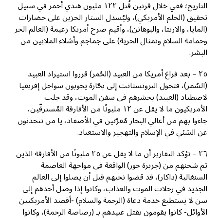
التاريخ؛ ففي خلال قرنين قُتل ١٢٢ مليون هندي أحمر في سبيل
تحقيق (الحلم الأمريكي)، وليُسدل الستار الحزين على حضارات
(المايا، والازيتا، والبوهانن)، وأقيم صرح أمريكا زعيمة (العالم الحر
وحمامة السلام وتمثال الحرية) على جماجم وأشلاء الملايين من
البشر.
٢٥ – بعد فراغ أمريكا من العبيد (الحُمر) قرروا استيراد العبيد
(السُمر)، فتحول البروتستانت إلى بحّارة يجوبون سواحل إفريقيا
لاصطياد (العبيد) بحشرهم في سفن الموت، وقد جلب
الأمريكيون ما لا يقل عن ١٢ مليونًا من الأفارقة المُسترقّين،
جاءوا بهم من أعالي البحار مُقرّنين في الأصفاد، يا من تتحدثون
عن السَبْي في الإسلام والتهجير والاستعباد.
٢٦ – تؤكد التقارير أن ما لا يقل عن ٢٥ مليونًا من الأفارقة الذين
تم شحنهم من (جزيرة جور) الواقعة في مواجهة العاصمة
السنغالية (داكار)، قد قضوا نحبهم قبل أن يصلوا إلى العالم
الجديد في رحلات الموت والعذاب، وكانوا إذا وصل أحدهم إلى
سن لا يستطيع خدمة دعاة (الرحمة والسلام) -أقصد الأمريكيين
الأوائل- كانوا يقومون بقتل عبيدهم بـ (رصاصة الرحمة)، وكانوا