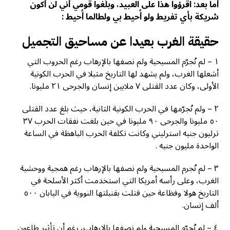
أما بعد:
ﺍﻗﺮﺅﻭﺍ ﻫﺬﺍ ﻋﻠﻰ ﺍﻟﻌﺒﻴﺪ، ﻭﺑﻠّﻐﻮﺍ ﻗﻮﻣﻲ ﺃﻧﻲ ﻟﻦ ﺃﻛﻮﻥ
ﺷﺮﻳﻜﺔ ﺑﺄﻱ ﺗﻔﺮﻳﻂ ﻭﻟﻮ ﺃُﺣﻴﻂ ﺑﻲ ولطالما أُحيط :
حقيقة الغرب بعيدا عن مساحيق التجميل
١ – ﻟﻢ ﻧُﺠﺮّﻡ ﺍﻟﻤﺴﻴﺤﻴﺔ ﻭﻟﻢ ﻧﺼﻔﻬﺎ ﺑﺎﻹﺭﻫﺎﺏ ﺭﻏﻢ ﺍﻟﺤﺮﻭﺏ ﺍﻟﺘﻲ
ﺃﺷﻌﻠﻬﺎ ﺍﻟﻐﺮﺏ، ﻭﻟﻢ ﻳﺸﻬﺪ ﻟﻬﺎ ﺍﻟﺘﺎﺭﻳﺦ ﻣﺜﻴﻼ ﻓﻲ ﺍﻟﺤﺮﺏ ﺍﻟﻜﻮﻧﻴﺔ
ﺍﻷﻭﻟﻰ، ﻭﻛﺎﻥ ﻋﺪﺩ ﺍﻟﻘﺘﻠﻰ ٧ ﻣﻼﻳﻴﻦ ﺇﻧﺴﺎﻥ ﻭﺍﻟﺠﺮﺣﻰ ٢١ ﻣﻠﻴﻮﻧﺎ.
٢ – ﻭﻟﻢ ﻧُﺠﺮّﻣﻬﺎ ﻓﻲ ﺍﻟﺤﺮﺏ ﺍﻟﻜﻮﻧﻴﺔ ﺍﻟﺜﺎﻧﻴﺔ، ﺣﻴﺚ ﺑﻠﻎ ﻋﺪﺩ ﺍﻟﻘﺘﻠﻰ
٥٠ ﻣﻠﻴﻮﻧﺎ ﻭﺍﻟﺠﺮﺣﻰ ٩٠ ﻣﻠﻴﻮﻧﺎ ﻓﻲ ﺣﻴﻦ ﺑﻠﻐﺖ ﻧﻔﻘﺎﺕ ﺍﻟﺤﺮﺏ ٣٧
ﺗﺮﻟﻴﻮﻥ ﺟﻨﻴﻪ ﺍﺳﺘﺮﻟﻴﻨﻲ ﻭﻛﺎﻧﺖ ﺗﻜﻠﻔﺔ ﺍﻟﺤﺮﺏ ﺍﻟﺒﺎﻫﻈﺔ ﻓﻲ ﺍﻟﺴﺎﻋﺔ
ﺍﻟﻮﺍﺣﺪﺓ ﻣﻠﻴﻮﻥ ﺟﻨﻴﻪ .
٣ – ﻟﻢ ﻧُﺠﺮﻡ ﺍﻟﻤﺴﻴﺤﻴﺔ ﻭﻟﻢ ﻧﺼﻔﻬﺎ ﺑﺎﻹﺭﻫﺎﺏ ﺭﻏﻢ ﻫﻤﺠﻴﺔ ﻭﻭﺣﺸﻴﺔ
ﺍﻟﻐﺮﺏ، ﻭﻋﻠﻰ ﺭﺃﺳﻪ ﺃﻣﺮﻳﻜﺎ ﺍﻟﺘﻲ ﺍﺳﺘﺨﺪﻣﺖ ﺃﻛﺜﺮ ﺍﻷﺳﻠﺤﺔ ﻓﻲ
ﺍﻟﺘﺎﺭﻳﺦ ﻫﻮﻻ ﻭﻓﻈﺎﻋﺔ ﺣﻴﻦ ﻗﺘﻠﺖ ﺑﻘﻨﺒﻠﺘﻬﺎ ﺍﻟﻨﻮﻭﻳﺔ ﻓﻲ ﺍﻟﻴﺎﺑﺎﻥ ٥٠٠
ﺃﻟﻒ ﺇﻧﺴﺎﻥ.
٤ – ﻟﻢ ﻧُﺠﺮّﻡ ﺍﻟﻤﺴﻴﺤﻴﺔ ﻭﻟﻢ ﻧﺼﻔﻬﺎ ﺑﺎﻹﺭﻫﺎﺏ، ﺭﻏﻢ ﺃﻥ ﺗﺄﺛﻴﺮ ﻃﺎﻋﻮﻥ