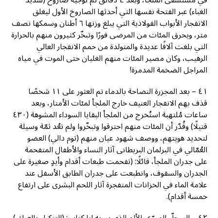
في مستشفى الملجأ، وبعد ٤ دقائق تم توجيه صاروخ (شديد
الغباء) عبر الفتحة نفسها التي أحدثها الصاروخ الأول ليغلق
الانفجار الأبواب الفولاذية التي يبلغ وزنها ٦ أطنان وسمكها نصف
متر، ويحرق المئات من المرضى فورًا وتبخّر كثيرون منهم بالحرارة
التي بلغت آلافًا عديدة والمتولدة من حمم الانفجار العالي
الرهيب، وكان مصير المئات منهم الغليان حتى الموت في مياه
المراجل الضخمة المدمرة!
٤١ – بعد المجزرة النضاحة بالدماء تم العثور على ١١ شخصًا
قذف بهم الانفجار العنيف خارج الملجأ لمئات الأمتار، وبعد
ساعات مُلتهبة استُخرج من الملجأ البقايا السوداء المشوهة (٤٣٠
قتيلًا) وقُدّر أن المئات منهم احترقوا وتبخّروا ولم تعُد ثمّة وسيلة
لتحديد هويتهم، ووصف شهود عيان منهم (توم دالي) العضو
العُمّالي في البرلمان البريطانى آثار النساء والأطفال المتفحمة
على جدران الملجأ، قائلًا: (تفحمت طبعات أقدام وأيدٍ صغيرة على
الجدران والسقوف، وانطبعت على جدران الطابق الأسفل عند
علامة الماء في الخزانات المتفجرة آثار اللحم البشرى على ارتفاع
خمسة أقدام).