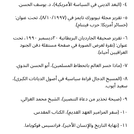
٤- (البعد الديني في السياسة الأمريكية)، د. يوسف الحسن.
٥- تقرير مجلة نيويورك تايمز في (٨/١٠/١٩٩٧)، تحت عنوان:
(خسائر أمريكا: حرب فيتنام).
٦- تقرير صحيفة الجارديان البريطانية ٢٠ديسمبر ١٩٩٠، تحت
عنوان: (نقرة لعرض الصورة في صفحة مستقلة دفن الجنود
العراقيين أحياء).
٧- (ماذا خسر العالم بانحطاط المسلمين)، أبو الحسن الندوي.
٨- (المسيح الدجال قراءة سياسية في أصول الديانات الكبرى)،
سعيد أيوب.
٩- (صيحة تحذير من دعاة التنصير)، الشيخ محمد الغزالي.
١٠- (سفر المزامير العهد القديم)، الكتاب المقدس.
١١- (نهاية التاريخ والإنسان الأخير)، فرانسيس فوكوياما.