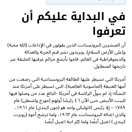
في البداية عليكم أن
تعرفوا
أن المبشرين البروتستانت الذين يقولون في الإذاعات (الله محبة)
و(على الأرض السلام)، ويريدون نشر قيم الحرية والعدالة
والديموقراطية في العالم، قاموا بأبشع جرائم عرفتها الخليقة عبر
تاريخها المتطاول.
أمريكا التي تسيطر عليها الطائفة البروتستانتية التي رضعت من
أمها العتيقة (الماسونية العالمية)، التي تسيطر على أمريكا منذ
النشأة؛ إذ لم يتولّ الرئاسة في أمريكا -البالغ عدد من وصلوا فيها
للبيت الأبيض حتى الآن ٤٦ رئيسًا أولهم (جورج واشنطن) عام
١٧٨٩ – إلا رئيس كاثوليكي واحد هو (جون كيندي) عام ١٩٦١،
والذي اغتاله البروتستانت عام ١٩٦٣، ولما ترشح أخوه (روبرت
كيندي ) اغتيل أيضًا ولما كبُر ابنه اغتيل أيضًا.