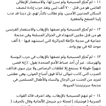
١١ – ﻟﻢ ﻧُﺠﺮّﻡ ﺍﻟﻤﺴﻴﺤﻴﺔ ﻭﻟﻢ ﻧﺴﺊ ﻟﻬﺎ، ﻭﺍﻻﺳﺘﻌﻤﺎﺭ ﺍﻹﻳﻄﺎﻟﻲ
ﺍﻟﻔﺎﺷﻲ ﻫﻮ ﻣﻦ ﻗﺘﻞ ٧٠٠ ﺃﻟﻒ ﻟﻴﺒﻲ ﻭﻧﻔﺬ ﺣﺮﺏ ﺇﺑﺎﺩﺓ ﻟﻨﺼﻒ
ﺍﻟﺴﻜﺎﻥ ﺍﻟﻤﺪﻧﻴﻴﻦ ﺍﻵﻣﻨﻴﻦ، ﻭﻟﻢ ﻧﻄﺎﻟﺐ ﺑﺎﻟﺜﺄﺭ ﻟﻬﻢ، ﺑﻞ ﺩﻳﻨﻨﺎ ﻗﺪ ﻧﺪﺏ
ﺇﻟﻴﻨﺎ ﺍﻟﺼﻔﺢ ﻭﺍﻟﻤﻐﻔﺮﺓ.
١٢ – ﻟﻢ ﻧُﺠﺮّﻡ ﺍﻟﻤﺴﻴﺤﻴﺔ ﻭﻟﻢ ﻧﺼﻔﻬﺎ ﺑﺎﻹﺭﻫﺎﺏ ﻭﺍﻻﺳﺘﻌﻤﺎﺭ ﺍﻟﻔﺮﻧﺴﻲ
ﻫﻮ ﻣﻦ ﻗﺘﻞ ﻣﻼﻳﻴﻦ ﺍﻟﺸﻬﺪﺍﺀ ﻓﻲ ﺍﻟﺠﺰﺍﺋﺮ ﺍﻟﻤﺴﻠﻤﺔ ﻭﻓﻲ ﻣﺬﺑﺤﺔ
ﺟﻤﺎﻋﻴﺔ ﻓﻲ ﻣﺪﻳﻨﺔ ﺧرّﺍﻃﺔ ﺍﻟﺠﺰﺍﺋﺮﻳﺔ ﺍﻟﺘﻲ ﺍﺳﺘﺸﻬﺪ ﻓﻴﻬﺎ ٤٠ ﺃﻟﻒ
ﻣﻮﺣﺪ ﻟﻠﻪ ﻓﻲ ﻳﻮﻡ ﻭﺍﺣﺪ .
١٣ – ﻟﻢ ﻧُﺠﺮّﻡ ﺍﻟﻤﺴﻴﺤﻴﺔ ﻭﻟﻢ ﻧﺼﻔﻬﺎ ﺑﺎﻹﺭﻫﺎﺏ ﻓﻲ ﺣﺮﺏ ﺍﻟﺒﻮﺳﻨﺔ
ﻭﺍﻟﻬﺮﺳﻚ . ﻏﻴﺮ ﺃﻥ ﺃﺣﺪ ﺿﺒﺎﻁ ﺍﻷﻣﻢ ﺍﻟﻤﺘﺤﺪﺓ ﻳﻘﻮﻝ : ( ﺇﻧﻪ ﻗﻀﻰ
ﺷﻬﻮﺭًﺍ ﻃﻮﻳﻠﺔ ﻻ ﻳﺴﺘﻤﻊ ﺇﻻ ﻟﻄﻠﻘﺎﺕ ﺍﻟﺮﺻﺎﺹ ﻭﻻ ﻳﺮﻯ ﺳﻮﻯ ﻗﺬﺍﺋﻒ
ﺍﻟﺼﺮﺏ ﺍﻟﺘﻲ ﻛﺎﻧﺖ ﺗﺘﻮﺍﻟﻰ ﺗﺒﺎﻋًﺎ ﻓﻮﻕ ﺃﺷﺒﺎﺡ ﺍﻟﻤﻮﺗﻰ، ﻭﻫﻲ ﻋﻄﺸﻰ
ﻟﻤﺰﻳﺪ ﻣﻦ ﺍﻟﺠﺜﺚ ﻣﻦ ﺍﻟﺮﺟﺎﻝ ﻭﺍﻟﻨﺴﺎﺀ ﻭﺍﻷﻃﻔﺎﻝ ﺍﻟﻤﺴﻠﻤﻴﻦ ﻓﻲ
ﻣﺬﺑﺤﺔ ﺳﺮﺑﺮﻧﻴﺘﺸﺎ ﺍﻟﻤﺮﻭﻋﺔ.
١٤ – ﻟﻢ ﻧﺘﻬﻢ ﺍﻟﻤﺴﻴﺤﻴﺔ ﺑﺎﻹﺭﻫﺎﺏ، ﻭﻗﺪ ﺍﻋﺘﺮﻑ ﻗﺎﺋﺪ ﺍﻟﻘﻮﺍﺕ
ﺍﻟﺼﺮﺑﻴﺔ ( ﻓﻮﺷﺘﻴﻚ ) ﻟﻤﺠﻠﺔ ﺩﻳﺮ ﺷﺒﻴﺠﻞ ﺍﻷﻟﻤﺎﻧﻴﺔ ﻭﻗﺎﻝ ﺑﺎﻟﺤﺮﻑ: (