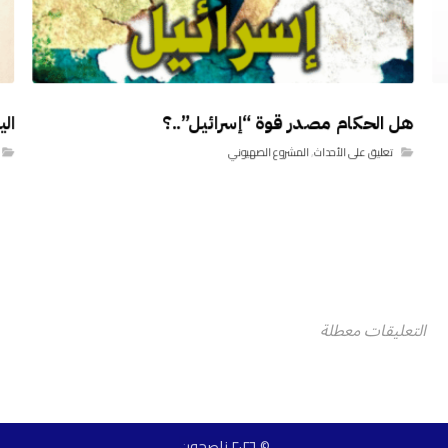
هل الحكام مصدر قوة “إسرائيل”..؟
ال
تعليق على الأحداث
,
المشروع الصهيوني
التعليقات معطلة
© ٢٠٢٦ ناصحون