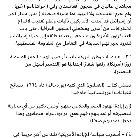
ﻣﺠﺎﻫﺪﻱ ﻃﺎﻟﺒﺎﻥ ﻓﻲ ﺳﺠﻮﻥ ﺃﻓﻐﺎﻧﺴﺘﺎﻥ ﻭﻓﻲ ( ﺟﻮﺍﻧﺘﺎﻧﺎﻣﻮ ) ﺑﻛﻮﺑﺎ .
ﻭﻟﻢ ﻧﺠﺮﻡ ﺍﻟﻤﺴﻴﺤﻴﺔ ﻭﻻ ﺍﻟﻴﻬﻮﺩ ﺑﻤﺎ ﻧﺸﺮﺗﻪ ﺻﺤﻴﻔﺔ ( ﺩﻳﻠﻲ ﺳﺘﺎﺭ ) ﻣﻦ
أن ﺇﺳﺮﺍﺋﻴﻞ ﻗﺪ ﺃﻣﺪﺕ ﺍﻷﻣﺮﻳﻜﻴﻴﻦ ﺑﺂﻟﻴﺎﺕ ﻭﻧﻈﻢ ﺗﻌﺬﻳﺐ ﻻﻧﺘﺰﺍﻉ
ﺍﻻﻋﺘﺮﺍﻓﺎﺕ ﻣﻦ ﺃﺳﺮﻯ ﻭﻣﻌﺘﻘﻠﻲ ﺍﻟﺴﺠﻮﻥ ﺍﻟﻌﺮﺍﻗﻴﺔ، ﺣﺘﻰ ﺑﺎﺕ
ﺍﻟﻌﺴﻜﺮﻳﻮﻥ ﺍﻷﻣﺮﻳﻜﻴﻮﻥ ﻳﺴﺘﻤﻌﻮﻥ ﺑﻌﻨﺎﻳﺔ ﻓﺎﺋﻘﺔ ﺇﻟﻰ ﺧﺒﺮﺍﺀ ﺇﺳﺮﺍﺋﻴﻠﻴﻴﻦ
ﻟﻠﺘﺰﻭﺩ ﺑﺨﺒﺮﺍﺗﻬﻢ ﺍﻟﺴﺎبقة ﻓﻲ ﺍﻟﺘﻌﺎﻣﻞ ﻣﻊ ﺍﻟﻤﻘﺎﻭﻣﺔ ﺍﻟﻔﻠﺴﻄﻴﻨﻴﺔ.
٢٣ – عندما استوطن البروتستانت أراضي الهنود الحمر المسماة
زورًا (أمريكا)، رفعوا شعارًا اجتثاثيًا هو (التدمير أسهل من
التنصير).
تضمّن كتاب: (العملاق) الذي كتبه (يوردجاك) عام ١٦٦٤، نصائح
للقيادات البروتستانتية جاء فيه:
(إن إبادة الهنود الحمر والخلاص منهم أرخص بكثير من أي محاولة
لتنصيرهم أو تمدينهم؛ فهم همج، برابرة، عراة، متخلفون وهذا
يجعل تمدينهم صعبًا).
٢٤ – أسفرت سياسة الإبادة الأمريكية تلك عن أكبر جريمة في