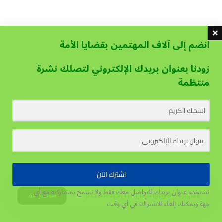
انضم إلى آلاف المهتمين بقضايا الأمة
زودنا بعنوان بريدك الإلكتروني لتصلك نشرة
منتظمة
اشترك الآن
نستخدم عنوان بريدك للتواصل معك فقط ولا نسمح بمشاركته مع أي
يستخدم هذا الموقع الكوكيز لتحسين تجربة المستخدم.
قبول وإغلاق
جهة
ويمكنك إلغاء الاشتراك في أي وقت