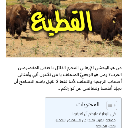
ﻣﻦ ﻫﻮ ﺍﻟﻮﺣﺸﻲ ﺍﻹﺭﻫﺎﺑﻲ ﺍﻟﻤﺠﺮﻡ ﺍﻟﻘﺎﺗﻞ ﻳﺎ ﺑﻌﺾ ﺍﻟﻤﻔﺼﻮﻣﻴﻦ
ﺍﻟﻌﺮﺏ؟ ﻭﻣﻦ ﻫﻮ ﺍﻟﺮﺟﻌﻲّ ﺍﻟﻤﺘﺨﻠﻒ ﻳﺎ ﻣﻦ ﺗﺪّﻋﻮﻥ ﺃﻧﻲ ﻭﺃﻣﺜﺎلي
أصحاب ﺍﻟﺮﺟﻌﻴﺔ ﻭﺍﻟﺘﺨﻠّﻒ لأننا فقط لا نقبل باسم التسامح أن
نجلِد أنفسنا ونتغاضى عن كوارثكم ..
المحتويات
في البداية عليكم أن تعرفوا
حقيقة الغرب بعيدا عن مساحيق التجميل
بعض المراجع: