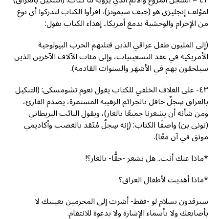
٤٢ – السجلّ المروّع والألم الذي يرويه لنا كتاب: (التنكيل بالعراق)
لمؤلف إنجليزى هو (جيف سيمونز)، اقرأوا الكتاب لتدركوا أي نوع
من الإجرام والوحشية يدمغ أمريكا.. إهداء الكتاب يقول:
(إلى المليون طفل عراقي الذين قتلتهم الحرب البيولوجية
الأمريكية في عقد التسعينيات، وإلى مئات الآلاف الآخرين الذين
سيلحقون بهم في الأشهر والسنوات القادمة).
٤٣- على الغلاف الخلفي للكتاب يقول نعوم تشومسكى: (التنكيل
بالعراق سِجلٌ حافل بالجرائم الرهيبة المستمرة، يصدم القارئ،
ومن شأنه أن يشعرنا جميعًا بالعار)، ويقول النائب البريطاني
(تونى بن) واصفًا الكتاب: (إنه سِجلٌ مُتّقد بالغضب وأكاديمي
موثق في آن معًا).
*ماذا عنك أنت.. هل تشعر -حقًّا- بالعار؟!
*ماذا أهديت لأطفال العراق؟
سيرقدون بسلام لو -فقط- أشرت إلى المجرمين بعينيك لا
بأصابعك ولا بأسماء الإشارة ولا بدعوة للانتقام.