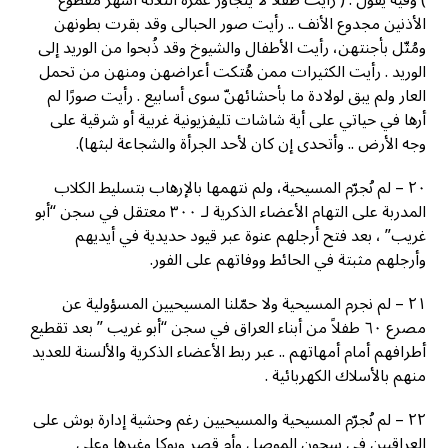
) ﻭﻓﻴﻪ ﻳﻘﻮﻝ : ( ﺭﺃﻳﺖ طفلاً ﻻ ﻳﺘﺠﺎﻭﺯ ﻋﻤﺮﻩ ﺍﻟﺜﻼﺛﺔ ﺃﺷﻬﺮ ﻣﻘﻄﻮﻉ
ﺍﻷﺫﻧﻴﻦ ﻣﺠﺪﻭﻉ ﺍﻷﻧﻒ .. ﺭﺃﻳﺖ ﺻﻮﺭ ﺍﻟﺤﺒﺎﻟﻰ ﻭﻗﺪ ﺑﻘﺮﺕ ﺑﻄﻮﻧﻬﻦ
ﻭﻣُﺜّﻞ ﺑﺄﺟﻨﺘﻬﻦ، ﺭﺃﻳﺖ ﺍﻷﻃﻔﺎﻝ ﻭﺍﻟﺸﻴﻮﺥ ﻭﻗﺪ ﺫُﺑﺤﻮﺍ ﻣﻦ ﺍﻟﻮﺭﻳﺪ ﺇﻟﻰ
ﺍﻟﻮﺭﻳﺪ . ﺭﺃﻳﺖ ﺍﻟﻜﺜﻴﺮﺍﺕ ﻣﻤﻦ ﻫُﺘﻜﺖ ﺃﻋﺮﺍﺿﻬﻦ ﻭﻣﻨﻬﻦ ﻣﻦ ﺗﺤﻤﻞ
ﺍﻟﻌﺎﺭ ﻭﻟﻢ ﻳﺒﻖ ﻟﻮﻻﺩﺓ ﻣﺎ ﺑﺄﺣﺸﺎﺋﻬﻦّ ﺳﻮﻯ ﺃﺳﺎﺑﻴﻊ . ﺭﺃﻳﺖ ﺻﻮﺭًﺍ ﻟﻢ
ﺃﺭﻫﺎ ﻓﻲ ﺣﻴﺎﺗﻲ ﻋﻠﻰ ﺃﻳﺔ ﺷﺎﺷﺎﺕ ﺗﻠﻴﻔﺰﻳﻮﻧﻴﺔ ﻏﺮﺑﻴﺔ ﺃﻭ ﺷﺮﻗﻴﺔ ﻋﻠﻰ
ﻭﺟﻪ ﺍﻷﺭﺽ .. ﻭﺃﺗﺤﺪﻯ ﺇﻥ ﻛﺎﻥ ﻷﺣﺪ ﺍﻟﺠﺮﺃﺓ ﻭﺍﻟﺸﺠﺎﻋﺔ ﻟﺒﺜﻬﺎ).
٢٠ – ﻟﻢ ﻧُﺠﺮّﻡ ﺍﻟﻤﺴﻴﺤﻴﺔ، ﻭﻟﻢ ﻧﺘﻬﻤﻬﺎ ﺑﺎﻹﺭﻫﺎﺏ ﺑﺘﺴﻠﻴﻂ ﺍﻟﻜﻼﺏ
ﺍﻟﻤﺪﺭﺑﺔ ﻋﻠﻰ ﺍﻟﺘﻬﺎﻡ ﺍﻷﻋﻀﺎﺀ ﺍﻟﺬﻛﺮﻳﺔ ﻟـ ٣٠٠ ﻣﻌﺘﻘﻞ ﻓﻲ ﺳﺠﻦ “ﺃﺑﻮ
ﻏﺮﻳﺐ” ، ﺑﻌﺪ ﻓﺘﺢ ﺃﺭﺟﻠﻬﻢ ﻋﻨﻮﺓ ﻋﺒﺮ ﻗﻴﻮﺩ ﺣﺪﻳﺪﻳﺔ ﻓﻲ ﺃﻳﺪﻳﻬﻢ
ﻭﺃﺭﺟﻠﻬﻢ ﻣﺜﺒﺘﺔ ﻓﻲ ﺍﻟﺤﺎﺋﻂ ﻭﻭﻓﺎﺗﻬﻢ ﻋﻠﻰ ﺍﻟﻔﻮﺭ.
٢١ – ﻟﻢ ﻧﺠﺮﻡ ﺍﻟﻤﺴﻴﺤﻴﺔ ﻭﻻ ﺣﻤّﻠﻨﺎ ﺍﻟﻤﺴﻴﺤﻴﻴﻦ ﺍﻟﻤﺴﺆﻭﻟﻴﺔ ﻋﻦ
ﻣﺼﺮﻉ ٦٠ طفلاً ﻣﻦ ﺃﺑﻨﺎﺀ ﺍﻟﻌﺮﺍﻕ ﻓﻲ ﺳﺠﻦ “ﺃﺑﻮ ﻏﺮﻳﺐ ” ﺑﻌﺪ ﺗﻘﻄﻴﻊ
ﺃﻃﺮﺍﻓﻬﻢ ﺃﻣﺎﻡ ﺃﻣﻬﺎﺗﻬﻢ .. ﻋﺒﺮ ﺭﺑﻂ ﺍﻷﻋﻀﺎﺀ ﺍﻟﺬﻛﺮﻳﺔ ﻭﺍﻷﻟﺴﻨﺔ ﻟﻠﻌﺪﻳﺪ
ﻣﻨﻬﻢ ﺑﺎﻷﺳﻼﻙ ﺍﻟﻜﻬﺮﺑﺎﺋﻴﺔ .
٢٢ – ﻟﻢ ﻧُﺠﺮّﻡ ﺍﻟﻤﺴﻴﺤﻴﺔ ﻭﺍﻟﻤﺴﻴﺤﻴﻴﻦ ﺭﻏﻢ ﻭﺣﺸﻴﺔ ﺇﺩﺍﺭﺓ ﺑﻮﺵ ﻋﻠﻰ
ﺍﻟﻌﺮﺍﻗﻴﻴﻦ ﻓﻲ ﺳﺠﻮﻥ ﺍﻟﻤﻮﺻﻞ ﻭﺃﻡ ﻗﺼﺮ ﻭﺑﻮﻛﺎ ﻭﻏﻴﺮﻫﺎ ﻭﻋﻠﻰ