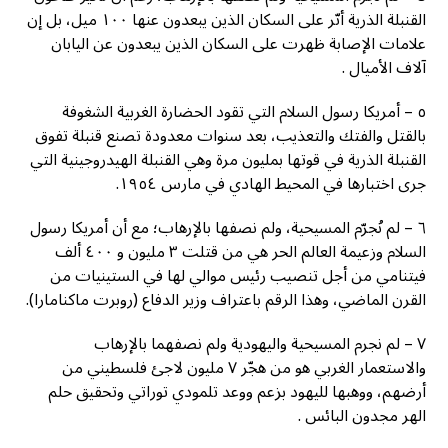
ﺍﻟﻘﻨﺒﻠﺔ ﺍﻟﺬﺭﻳﺔ ﺃﺛّﺮ ﻋﻠﻰ ﺍﻟﺴﻜﺎﻥ ﺍﻟﺬﻳﻦ ﻳﺒﻌﺪﻭﻥ ﻋﻨﻬﺎ ١٠٠ ﻣﻴﻞ، ﺑﻞ ﺇﻥ
ﻋﻼﻣﺎﺕ ﺍﻹﺻﺎﺑﺔ ﻇﻬﺮﺕ ﻋﻠﻰ ﺍﻟﺴﻜﺎﻥ ﺍﻟﺬﻳﻦ ﻳﺒﻌﺪﻭﻥ ﻋﻦ ﺍﻟﻴﺎﺑﺎﻥ
ﺁﻻﻑ ﺍﻷﻣﻴﺎﻝ .
٥ – ﺃﻣﺮﻳﻜﺎ ﺭﺳﻮﻝ ﺍﻟﺴﻼﻡ ﺍﻟﺘﻲ ﺗﻘﻮﺩ ﺍﻟﺤﻀﺎﺭﺓ ﺍﻟﻐﺮﺑﻴﺔ ﺍﻟﺸﻐﻮﻓﺔ
ﺑﺎﻟﻘﺘﻞ ﻭﺍﻟﻔﺘﻚ ﻭﺍﻟﺘﻌﺬﻳﺐ، ﺑﻌﺪ ﺳﻨﻮﺍﺕ ﻣﻌﺪﻭﺩﺓ ﺗﺼﻨﻊ ﻗﻨﺒﻠﺔ ﺗﻔﻮﻕ
ﺍﻟﻘﻨﺒﻠﺔ ﺍﻟﺬﺭﻳﺔ ﻓﻲ ﻗﻮﺗﻬﺎ ﺑﻤﻠﻴﻮﻥ ﻣﺮﺓ ﻭﻫﻲ ﺍﻟﻘﻨﺒﻠﺔ ﺍﻟﻬﻴﺪﺭﻭﺟﻴﻨﻴﺔ ﺍﻟﺘﻲ
ﺟﺮﻯ ﺍﺧﺘﺒﺎﺭﻫﺎ ﻓﻲ ﺍﻟﻤﺤﻴﻂ ﺍﻟﻬﺎﺩﻱ ﻓﻲ ﻣﺎﺭﺱ ١٩٥٤.
٦ – ﻟﻢ ﻧُﺠﺮّﻡ ﺍﻟﻤﺴﻴﺤﻴﺔ، ﻭﻟﻢ ﻧﺼﻔﻬﺎ ﺑﺎﻹﺭﻫﺎﺏ؛ ﻣﻊ ﺃﻥ ﺃﻣﺮﻳﻜﺎ ﺭﺳﻮﻝ
ﺍﻟﺴﻼﻡ ﻭﺯﻋﻴﻤﺔ ﺍﻟﻌﺎﻟﻢ ﺍﻟﺤﺮ ﻫﻲ ﻣﻦ ﻗﺘﻠﺖ ٣ ﻣﻠﻴﻮﻥ ﻭ ٤٠٠ ﺃﻟﻒ
ﻓﻴﺘﻨﺎﻣﻲ ﻣﻦ ﺃﺟﻞ ﺗﻨﺼﻴﺐ ﺭﺋﻴﺲ ﻣﻮﺍﻟﻲ ﻟﻬﺎ ﻓﻲ ﺍﻟﺴﺘﻴﻨﻴﺎﺕ ﻣﻦ
ﺍﻟﻘﺮﻥ ﺍﻟﻤﺎﺿﻲ، ﻭﻫﺬﺍ ﺍﻟﺮﻗﻢ ﺑﺎﻋﺘﺮﺍﻑ ﻭﺯﻳﺮ ﺍﻟﺪﻓﺎﻉ (ﺭﻭﺑﺮﺕ ﻣﺎﻛﻨﺎﻣﺎﺭﺍ).
٧ – ﻟﻢ ﻧﺠﺮﻡ ﺍﻟﻤﺴﻴﺤﻴﺔ ﻭﺍﻟﻴﻬﻮﺩﻳﺔ ﻭﻟﻢ ﻧﺼﻔﻬﻤﺎ ﺑﺎﻹﺭﻫﺎﺏ
ﻭﺍﻻﺳﺘﻌﻤﺎﺭ ﺍﻟﻐﺮﺑﻲ ﻫﻮ ﻣﻦ ﻫﺠّﺮ ٧ ﻣﻠﻴﻮﻥ ﻻﺟﺊ ﻓﻠﺴﻄﻴﻨﻲ ﻣﻦ
ﺃﺭﺿﻬﻢ، ﻭﻭﻫﺒﻬﺎ ﻟﻠﻴﻬﻮﺩ ﺑﺰﻋﻢ ﻭﻭﻋﺪ ﺗﻠﻤﻮﺩﻱ ﺗﻮﺭﺍﺗﻲ ﻭﺗﺤﻘﻴﻖ ﺣﻠﻢ
ﺍﻟﻬﺮ ﻣﺠﺪﻭﻥ ﺍﻟﺒﺎﺋﺲ .