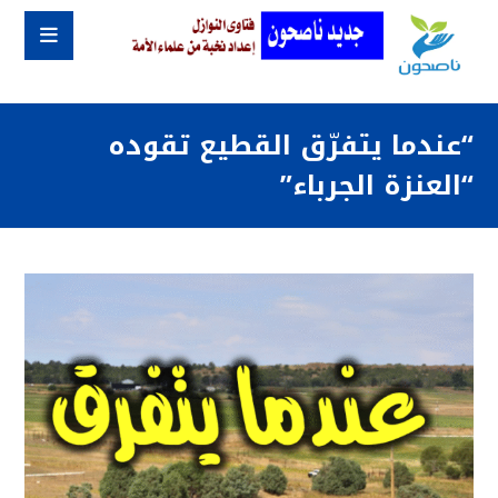
“عندما يتفرّق القطيع تقوده
“العنزة الجرباء”