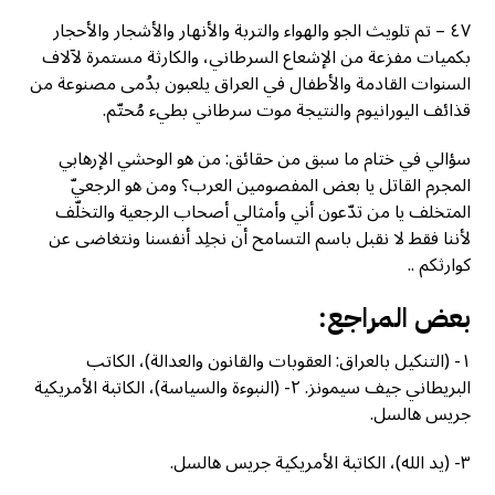
٤٧ – تم تلويث الجو والهواء والتربة والأنهار والأشجار والأحجار
بكميات مفزعة من الإشعاع السرطاني، والكارثة مستمرة لآلاف
السنوات القادمة والأطفال في العراق يلعبون بدُمى مصنوعة من
قذائف اليورانيوم والنتيجة موت سرطاني بطيء مُحتّم.
ﺳﺆﺍﻟﻲ ﻓﻲ ﺧﺘﺎﻡ ﻣﺎ ﺳﺒﻖ ﻣﻦ ﺣﻘﺎﺋﻖ: ﻣﻦ ﻫﻮ ﺍﻟﻮﺣﺸﻲ ﺍﻹﺭﻫﺎﺑﻲ
ﺍﻟﻤﺠﺮﻡ ﺍﻟﻘﺎﺗﻞ ﻳﺎ ﺑﻌﺾ ﺍﻟﻤﻔﺼﻮﻣﻴﻦ ﺍﻟﻌﺮﺏ؟ ﻭﻣﻦ ﻫﻮ ﺍﻟﺮﺟﻌﻲّ
ﺍﻟﻤﺘﺨﻠﻒ ﻳﺎ ﻣﻦ ﺗﺪّﻋﻮﻥ ﺃﻧﻲ ﻭﺃﻣﺜﺎلي أصحاب ﺍﻟﺮﺟﻌﻴﺔ ﻭﺍﻟﺘﺨﻠّﻒ
لأننا فقط لا نقبل باسم التسامح أن نجلِد أنفسنا ونتغاضى عن
كوارثكم ..
بعض المراجع:
١- (التنكيل بالعراق: العقوبات والقانون والعدالة)، الكاتب
البريطاني جيف سيمونز. ٢- (النبوءة والسياسة)، الكاتبة الأمريكية
جريس هالسل.
٣- (يد الله)، الكاتبة الأمريكية جريس هالسل.