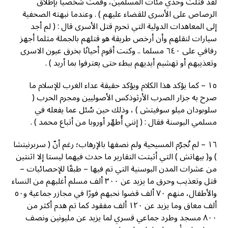
ﻟﻘﺪ ﻗﺘﻠﺖُ ﻭﺣﺪﻱ ﻣﺌﺎﺕ ﺍﻟﻤﺴﻠﻤﻴﻦ، ﻭﻗﻤﺖ ﺷﺨﺼﻴًﺎ ﺑﺈﻃﻼﻕ
ﺍﻟﺮﺻﺎﺹ ﻋﻠﻰ ﺍﻷﺳﺮﻯ ﻟﻠﻘﻀﺎﺀ ﻋﻠﻴﻬﻢ ) . ﻭﻋﻨﺪﻣﺎ ﻧﺒﻬﺘﻪ ﺍﻟﺼﺤﻔﻴﺔ
ﺇﻟﻰ ﺍﻟﻤﻌﺎﻫﺪﺍﺕ ﺍﻟﺪﻭﻟﻴﺔ ﺍﻟﺘﻲ ﺗﺤﺮﻡ ﻗﺘﻞ ﺍﻷﺳﺮﻯ ﻗﺎﻝ : ( ﻟﻢ ﺃﺟﺪ
ﺳﻴﺎﺭﺍﺕ ﻟﻨﻘﻠﻬﻢ ﻭﺃﻥ ﺃﺭﺧﺺ ﻃﺮﻳﻘﺔ ﻫﻮ ﻗﺘﻠﻬﻢ ﺑﺎﻟﺠﻤﻠﺔ ﻣﺜﻠﻤﺎ ﺃﺟﻬﺰ
ﺭﻓﺎﻗﻲ ﻋﻠﻰ ٦٤٠ ﻣﺴﻠﻤﺎ .. ﻭﻛﻨﺖ ﺃﻗﻮﻡ ﺃﺣﻴﺎﻧًﺎ ﺑﺨﺮﻕ ﻋﻴﻮﻥ ﺍﻻﺳﺮﻯ
ﻭﺗﻌﺬﻳﺒﻬﻢ ﺃﻭ ﺗﻬﺸﻴﻢ ﺃﻳﺪﻳﻬﻢ ﺑﺒﻂﺀ ﺣﺘﻰ ﻳﻌﺘﺮﻓﻮﺍ ﺑﻤﺎ ﺃﺭﻳﺪ ) .
١٥ – ﻛﻤﺎ ﻳﺆﻛﺪ ﻫﺬﺍ ﺍﻟﻜﻼﻡ ﻭﻳﺆﻛﺪ ﺣﻘﻴﻘﺔ ﻋﺪﺍﺀ ﺍﻟﻐﺮﺏ ﻟﻺﺳﻼﻡ ﻣﺎ
ﺻﺮﺡ ﺑﻪ ﺟﺰﺍﺭ ﺍﻟﺼﺮﺏ ﺍﻷﺭﺛﻮﺫﻛﺲ ﺍﻷﺻﻮﻟﻴﻴﻦ ﻭﻣﺠﺮﻡ ﺍﻟﺤﺮﺏ (
ﺳﻠﻮﺑﻮﺩﺍﻥ ﻣﻴﻠﻮ ﺳﻮﻓﻴﺘﺶ ) ، ﻭﺫﻟﻚ ﺣﻴﻦ ﺳُﺌﻞ ﻋﻤﺎ ﻳﻔﻌﻠﻪ ﻓﻲ
ﻣﺴﻠﻤﻲ ﺍﻟﺒﻮﺳﻨﺔ ﻓﻘﺎﻝ : ( ﺇﻧﻨﻲ ﺃُﻃﻬّﺮ ﺃﻭﺭﻭﺑﺎ ﻣﻦ ﺃﺗﺒﺎﻉ ﻣﺤﻤﺪ ) .
١٦ – ﻟﻢ ﻧُﺠﺮّﻡ ﺍﻟﻤﺴﻴﺤﻴﺔ ﻭﻟﻢ ﻧﺼﻔﻬﺎ ﺑﺎﻹﺭﻫﺎﺏ؛ ﺭﻏﻢ ﺃﻥّ ( ﺳﺮﺑﺮﻧﻴﺘﺸﺎ
) ﻭ( ﺑﻴﻬﺎﺗﺶ ) ﺍﻟﺘﻲ ﺃﺛﺒﺘﺖ ﺍﻟﺘﻘﺎﺭﻳﺮ ﻣﺎ ﺣﺪﺙ ﻓﻴﻬﻤﺎ ﻟﻴﺴﺘﺎ ﺇﻻ ﺍﺛﻨﺘﻴﻦ
ﻣﻦ ﻋﺸﺮﺍﺕ ﺍﻟﻤﺪﻥ ﺍﻟﺒﻮﺳﻨﻴﺔ ﺍﻟﺘﻲ ﺗﻢ ﻓﻴﻬﺎ – ﻃﺒﻘًﺎ ﻟﻺﺣﺼﺎﺋﻴﺎﺕ –
ﻗﺘﻞ ﻭﺗﻌﺬﻳﺐ ﻭﺣﺮﻕ ﻣﺎ ﻳﺰﻳﺪ ﻋﻦ ٣٠٠ ﺃﻟﻒ ﻣﺴﻠﻢ ﺃﻏﻠﺒﻬﻢ ﻣﻦ ﺍﻟﻨﺴﺎﺀ
ﻭﺍﻷﻃﻔﺎﻝ، ﻣﻨﻬﻢ ٧٠ ﺃﻟﻒ ﻗﻀﻮﺍ ﻧﺤﺒﻬﻢ ﻓﻮﺭًﺍ ﻓﻲ ﻣﺠﺎﺯﺭ ﺟﻤﺎﻋﻴﺔ ﻭ٥٠
ﺃﻟﻒ ﻣﻌﺎﻕ ﻭﻣﺎ ﻳﺰﻳﺪ ﻋﻦ ١٢٠ ﺃﻟﻒ ﻣﻔﻘﻮﺩ ﻛﻤﺎ ﺗﻢ ﻫﺪﻡ ﺃﻛﺜﺮ ﻣﻦ
٨٠٠ ﻣﺴﺠﺪ ﻭﻃﺮﺩ ﺟﻤﺎﻋﻲ ﻗﺴﺮﻱ ﻟﻤﺎ ﻳﺰﻳﺪ ﻋﻦ ﻣﻠﻴﻮﻧﻴﻦ ﻭﻧﺼﻒ