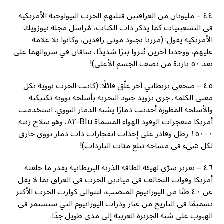
٤٤ – مليونان من العراقيين قتلتهم الحرب البيولوجية الأمريكية
في التسعينيات كما يذكر ذات الكتاب، مُراسل مجلة نيوزويك
الأمريكية يقول: (مررنا بجنود موتى راقدين، وكانوا بلا علامة
عليهم، ووجدنا آخرين بُتروا بترًا شديدًا، ساقان في سروالهما على
بعد ٥٠ ياردة من نصف الجسم الأعلى)!
٤٥ – صحفي بريطاني آخر علّق قائلًا: (كانت الحرب نووية بكل
معنى الكلمة، جرى تزويد جنود البحرية بأسلحة نووية تكتيكية
والأسلحة المطورة أحدثت دمارًا يشبه الدمار النووي. استخدمت
أمريكا متفجرات الوقود الهواء المسماة Blu-٨٢، وهو سلاح زنته
١٥٠٠٠ رطل وقادر على إحداث انفجارات ذات دمار نووي حارق
لكل شيء في مساحة تبلغ مئات الياردات)!
٤٦ – تقرير سرّي لهيئة الطاقة الذرية البريطانية يقدر ما خلفته
أمريكا وقوات التحالف في ميادين الحرب في العراق بما لا يقل
عن ٤٠ طنًا من اليورانيوم المنضب، لتتوالى كوارث الحرب الأكثر
تسميمًا في التاريخ من غبار وذرات اليورانيوم التي ستستمر في
الهبوب على شبه الجزيرة العربية إلى مدى طويل جدًا.