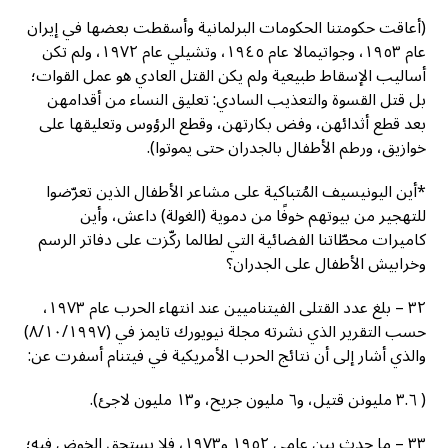
(أعاقت حكومتنا الحكومات البرلمانية وأسقطت بعضها في إيران
عام ١٩٥٣، وجواتيمالا عام ١٩٤٥، وتشيلي عام ١٩٧٢، ولم تكن
أساليب الإسقاط طبيعية ولم يكن القتل العادي هو عمل القوات؛
بل قتل القسوة والتعذيب السادي: تعليق النساء من أقدامهن
بعد قطع أثدائهن، وفض بكارتهن، وقطع الرؤوس وتعليقها على
خوازيق، ورطم الأطفال بالجدران حتى يموتوا).
*أين اليونيسيف المُتباكية على مشاعر الأطفال الذين تعرّضوا
للتهجير من بيوتهم خوفًا من دموية (الغولة) داعش، وأين
كاميرات محطّاتنا الفضائية التي لطالما ركّزت على دفاتر الرسم
وخرابيش الأطفال على الجدران؟
٣٢ – بلغ عدد القتلى الفيتناميين عند انتهاء الحرب عام ١٩٧٣،
حسب التقرير الذي نشرته مجلة نيويورك تايمز في (٨/١٠/١٩٩٧)
والذي أشار إلى أن نتائج الحرب الأمريكية في فيتنام أسفرت عن:
( ٣.٦ مليونن قتيل، و٦ مليون جريح، و١٣ مليون لاجئ).
٣٣ – ما حدث بين عامي ١٩٥٢ و١٩٧٣، فلا يستحق الخوض فيه؛