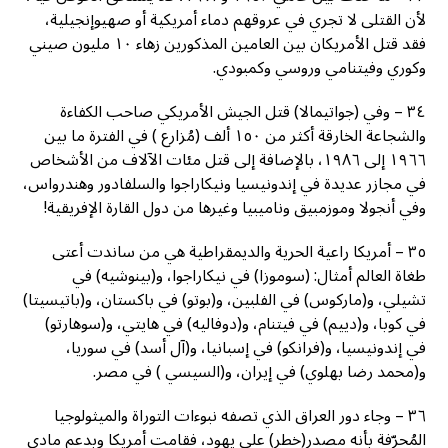
لأن القتلى لا تجري في عروقهم دماء أمريكية أو صهيوإنجيلية،
فقد قتل الأمريكان بين العامين المذكورين زهاء ١٠ مليون صيني
وكوري وفيتنامي وروسي وكمبودي.
٣٤ – وفي (جواتيمالا) قتل الجيش الأمريكي صاحب الكفاءة
والشجاعة الخارقة أكثر من ١٥٠ ألف (مُزارع ) في الفترة ما بين
١٩٦٦ إلى ١٩٨٦، بالإضافة إلى قتل مئات الآلاف من الأشخاص
في مجازر عديدة في إندونيسيا ونيكاراجوا والسلفادور وهندرواس،
وفي أنجولا وموزمبيق وناميبيا وغيرها من دول القارة الإفريقية!
٣٥ – أمريكا راعية الحرية والديمقراطية هي من ساندت أعتى
طغاة العالم أمثال: (سوموزا) في نيكاراجوا، و(بينوشيه) في
تشيلي، و(ماركوس) في الفلبين، و(بوتو) في باكستان، و(باتيسيتا)
في كوبا، و(دييم) في فيتنام، و(دوفاليه) في هايتي، و(سوهارتو)
في إندونيسيا، و(فرانكو) في إسبانيا، و(آل أسد) في سوريا،
و(محمد رضا بهلوي) في إيران، و(السيسي ) في مصر.
٣٦ – وجاء دور العراق الذي تصفه نبوءات التوراة والميثولوجيا
المُحرّفة بأنه مصدر(خطر) على يهود، فقامت أمريكا وبدعم مادي