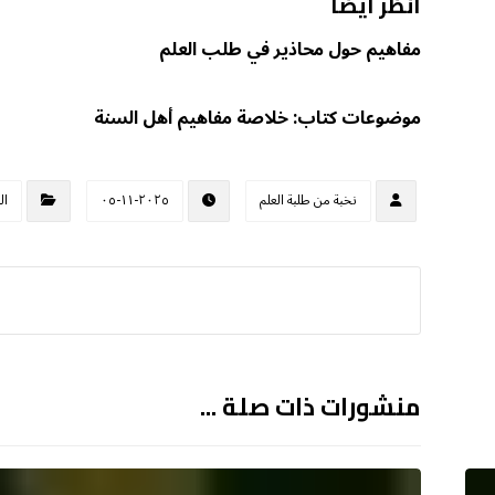
انظر أيضا
مفاهيم حول محاذير في طلب العلم
موضوعات كتاب: خلاصة مفاهيم أهل السنة
نخبة من طلبة العلم
٢٠٢٥-١١-٠٥
ال
منشورات ذات صلة ...