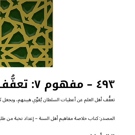
٤٩٣ – مفهوم ٧: تعفُّف أهل العلم عن أعطيات السلطان
تعفُّف أهل العلم عن أعطيات السلطان يُقوِّي هيبتهم، ويجعل ك
المصدر: كتاب خلاصة مفاهيم أهل السنة – إعداد نخبة من طلبة الع