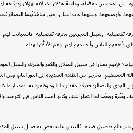
سبيل المجرمين مفصَّلة، وعاقبة هؤلاء وخِذلانه لهؤلاء وتوفيقه لهؤل
هما، وأوضحهما، وبينهما غاية البيان، حتى شاهَدَتْهما البصائر كمش
ن معرفة تفصيلية، وسبيل المجرمين معرفة تفصيلية، فاستبانت لهم 
لق وأنفعهم للناس وأنصحهم لهم، وهم الأدلَّاء الهداة.
قيامة؛ فإنهم نشأوا في سبيل الضلال والكفر والشرك والسبل الموص
المستقيم، فخرجوا من الظلمة الشديدة إلى النور التام، ومن الش
لى الهدى والبصائر؛ فعرفوا مقدار ما نالوه وظفروا به، ومقدار ما كان
ليه، ونَفْرَة وبغضًا لما انتقلوا عنه، وكانوا أحب الناس في التوحيد
ام غير عالم تفصيل ضده، فالتبس عليه بعض تفاصيل سبيل المؤمني