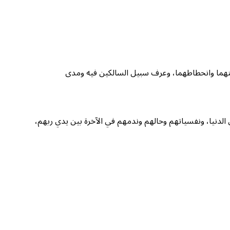
نجاستهما وانحطاطهما، وعرف سبيل السالكين فيه ومدى
الدنيا، ونفسياتهم وحالهم وندمهم في الآخرة بين يدي ربهم،