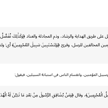
على طريق الهداية والرشاد، وذم المجادلة والعناد ﴿وَكَذَٰلِكَ نُفَصِّلُ
المجرمين المخالفين للرسل، وقرئ ﴿وَلِتَسْتَبِينَ سَبِيلَ المُجْرِمِينَ﴾ 
وسبيل المؤمنين، وانقسام الناس في استبانة السبيلين، فيقول:
لْمُجْرِمِينَ﴾، وقال ﴿وَمَنْ يُشَاقِقِ الرَّسُولَ مِنْ بَعْدِ مَا تَبَيَّنَ لَهُ الْهُدَى و