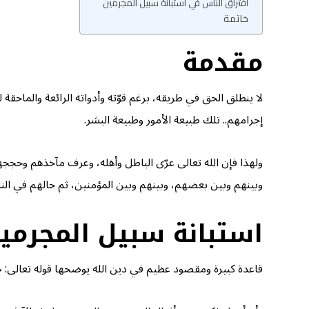
افتراق الناس في استبانة سبيل المجرمين
خاتمة
مقدمة
لا ينطلق الحق في طريقه، برغم قوّته وأدواته الرائعة والماحق
إجرامهم.. تلك طبيعة الأمور وطبيعة البشر.
ولهذا فإن الله تعالى عرّى الباطل وأهله، وعرف مآخذهم وحجج
وبينهم وبين بعضهم، وبينهم وبين المؤمنين، ثم حالهم في النار؛
استبانة سبيل المجرمي
قاعدة كبيرة ومقصود عظيم في دين الله يوضحها قوله تعالى: ﴿وَكَذَٰلِكَ نُ