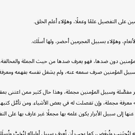
 على التفصيل علمًا وعملًا، وهؤلاء أعلم الخلق.
نعام، وهؤلاء بسبيل المجرمين أحضر، ولها أسلَك.
ؤمنين دون ضدها، فهو يعرف ضدها من حيث الجملة والمخالفة، و
سبيل المؤمنين صرف سمعه عنه، ولم يشغل نفسه بفهمه ومعرفة 
 مفصَّلة وسبيل المؤمنين مجملة، وهذا حال كثير ممن اعتنى بمقا
معرفة مجملة، وإن تفصلت له في بعض الأشياء. ومن تأمَّل كتبهم ر
 عنها إلى سبيل الأبرار يكون علمه بها مجملًا غير عارف بها على ا
ُجتَنب وتُبغَض، كما يحب أن تُعرف سبيل أوليائه لتُحَبَّ وتُسلَك.