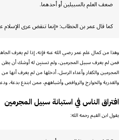
ضعف العلم بالسبيلين أو أحدهما.
كما قال عمر بن الخطاب: «إنما تنقض عرى الإسلام عرو
وهذا من كمال علم عمر رضي الله عنه فإنه، إذا لم يعرف الجاه
فمن لم يعرف سبيل المجرمين، ولم تستبِن له أوشك أن يظن في
المجرمين والكفار وأعداء الرسل، أدخلها من لم يعرف أنها من س
والقدرية والخوارج والروافض وأشباههم، ممن ابتدع بدعة، ودعا إل
افتراق الناس في استبانة سبيل المجرمين
يقول ابن القيم رحمه الله: