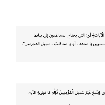
 الْآيَاتِ﴾ أي: التي يحتاج المخاطبون إلى بيانها.
أي: ولتستبين يا محمد ـ أو: يا مخاطَبُ ـ سبيل المجرمين”.
َيَتَّبِعْ غَيْرَ سَبِيلِ الْمُؤْمِنِينَ نُوَلِّهِ مَا تولى﴾ الآية.