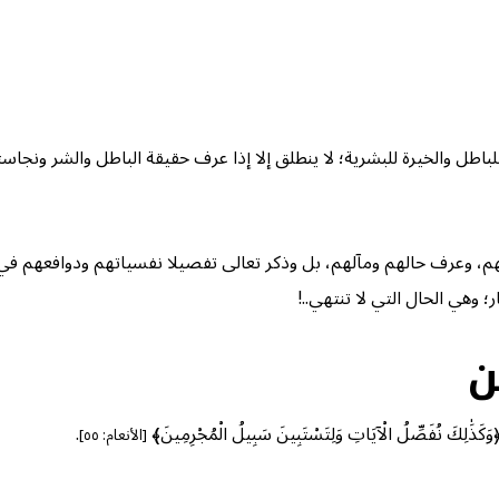
ة للباطل والخيرة للبشرية؛ لا ينطلق إلا إذا عرف حقيقة الباطل والشر و
هم، وعرف حالهم ومآلهم، بل وذكر تعالى تفصيلا نفسياتهم ودوافعهم في 
 وهي الحال التي لا تنتهي..!
ن
فَصِّلُ الْآيَاتِ وَلِتَسْتَبِينَ سَبِيلُ الْمُجْرِمِينَ﴾
.
[الأنعام: ٥٥]