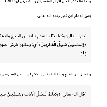
وأبدأ هنا بذكر بعض أقوال المفسرين والمتدبرين لهذه الآية:
يقول الإمام ابن كثير رحمه الله تعالى:
“يقول تعالى: وكما بيّنّا ما تقدم بيانه من الحجج والدلائل 
﴿وَلِتَسْتَبِينَ سَبِيلُ الْمُجْرِمِينَ﴾ أي: ولتظهر طريق 
١
)
(
ويفصّل ابن القيم رحمه الله تعالى الكلام في سبيل المجرمين 
“قال الله تعالى: ﴿وَكَذَٰلِكَ نُفَصِّلُ الْآيَاتِ وَلِتَسْتَبِينَ سَبِيلُ ا