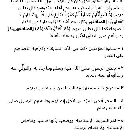
بعضه، وهو النفاق الذي كان على عهد رسول الله صلى الله عليه
وسلم ونزل القرآن ليحذر منه ويذم أهله ويكفرهم؛ قال تعالى
عنهم: (ذَٰلِكَ بِأَنَّهُمۡ ءَامَنُواْ ثُمَّ كَفَرُواْ فَطُبِعَ عَلَىٰ قُلُوبِهِمۡ فَهُمۡ لَا
يَفۡقَهُونَ)
[
المنافقون:٣]
، وهم أشد كفرًا وعداوة من الكفار
الصرحاء كما قال تعالى عنهم: (هُمُ ٱلۡعَدُوُّ فَٱحۡذَرۡهُمۡ)
[
المنافقون:٤]
.
ومن أهم صور النفاق الأكبر وصفات أهله:
١
–
عداوة المؤمنين -كما في الآية السابقة- وكراهية انتصارهم
على الكفار.
٢
–
بغض الرسول صلى الله عليه وسلم وما جاء به، والتولِّي عنه،
وإيذاؤه أو عيبه ولمزه.
٣
–
الفرح والمسرة بهزيمة المسلمين وانخفاض دينهم.
٤
–
السخرية من المؤمنين لأجل إيمانهم وطاعتهم للرسول صلى
الله عليه وسلم.
٥
–
لمز الشريعة الإسلامية، ووصفها بأنها قاسية وتناقض
الإنسانية، ولا تصلح لزماننا.