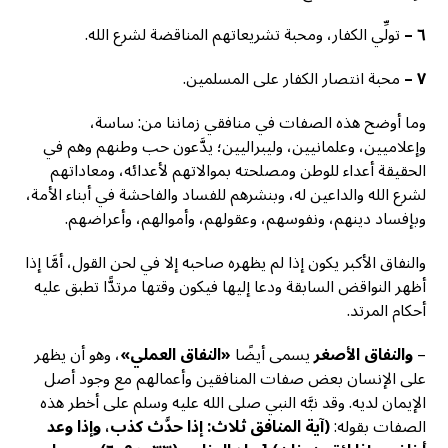
٦
–
تولِّي الكفار، ومحبة تشريعاتهم المناقضة لشرع الله.
٧
–
محبة انتصار الكفار على المسلمين.
وما أوضح هذه الصفات في منافقي زماننا من: ساسة،
وإعلاميين، وعلمانيين، وليبراليين؛ يدَّعون حب وطنهم وهم في
الحقيقة أعداء للوطن ومصلحته بموالاتهم لأعدائه، ومعاداتهم
لشرع الله والداعين له، وبنشرهم للفساد والفاحشة في أبناء الأمة،
وبإفساد دينهم، ونفوسهم، وعقولهم، وأموالهم، وأعراضهم.
والنفاق الأكبر يكون إذا لم يظهره صاحبه إلا في لحن القول، أمَّا إذا
أظهر النواقض السابقة ودعا إليها فيكون وقتها مرتدًّا تطبق عليه
أحكام المرتد.
–
والنفاق الأصغر
يسمى أيضًا
«النفاق العملي»
، وهو أن يظهر
على الإنسان بعض صفات المنافقين وأعمالهم مع وجود أصل
الإيمان لديه. وقد نبَّه النبي صلى الله عليه وسلم على أخطر هذه
الصفات بقوله:
(آية المنافق ثلاث: إذا حدَّث كذب، وإذا وعد