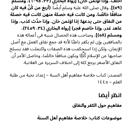
أخلف، وإذا اؤتمن خان)
[رواه البخاري (٣٣، ٦٠٩٥)، ومسلم
(٥٩)]
، وقال صلى الله عليه وسلم أيضًا:
(أربع من كُنَّ فيه كان
منافقًا خالصًا، ومن كانت فيه خصلة منهن كانت فيه خصلة
من النفاق حتى يدعها: إذا اؤتمن خان، وإذا حدَّث كذب، وإذا
عاهد غدر، وإذا خاصم فجر)
[
رواه البخاري (٣٤، ٢٤٥٩)،
ومسلم (٥٨)]
، وصاحب هذه الخصال شبيه في أعماله هذه
بالمنافقين وإن لم يكفر باطنًا لأنه قد جمع نفاق العمل مع أصل
الإيمان، ولكن إذا استحكمت هذه الصفات واكتملت فقد ينسلخ
صاحبها عن الإسلام كُلِّيًّا ويكون منافقًا خالصًا، وحاصل الأمر أن
النفاق الأصغر يرجع كله إلى اختلاف السريرة عن العلانية.
المصدر: كتاب خلاصة مفاهيم أهل السنة – إعداد نخبة من طلبة
العلم – ١٤٤٥
انظر أيضا
مفاهيم حول الكفر والنفاق
موضوعات كتاب: خلاصة مفاهيم أهل السنة