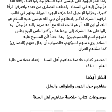
ولمَّا تآمر اليهود على عيسى عليه السلام وحاولوا قتله، رفعه الله
عزّ وجلّ إليه في السماء، واختلف النصارى من بعده وافترقوا فرقًا
كثيرة، وحرَّفوا الإنجيل كما حرَّف اليهود التوراة، وظهر في غالب
فرقهم الشرك الأكبر بادعائهم أن نبي الله عيسى عليه السلام هو
الله، أو ابن الله، أو هو ثالث ثلاثة مع أمه مريم والله عزّ وجلّ، ولا
زالوا على هذا الشرك إلى يومنا هذا، وأكثر الناس اليوم يطلق
علبيهم اسم (المسيحيين)، وهذا خطأ لأن المسيح عليه
السلام بريء منهم لشركهم، فالصواب أن يقال عنهم (النصارى)
كما سمَّاهم القرآن.
المصدر: كتاب خلاصة مفاهيم أهل السنة – إعداد نخبة من طلبة
العلم – ١٤٤٥
انظر أيضا
مفاهيم حول الفِرَق والطوائف والملل
موضوعات كتاب: خلاصة مفاهيم أهل السنة