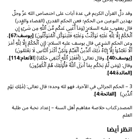
وقد دلَّ القرآن الكريم في عدة آيات على اختصاص الله عزّ وجلّ
بهذين النوعين من الحكم؛ فعن الحكم القدري (القضاء والقدر)
قال يعقوب عليه السلام: (وَمَآ أُغۡنِي عَنكُم مِّنَ ٱللَّهِ مِن شَيۡءٍۖ إِنِ
ٱلۡحُكۡمُ إِلَّا لِلَّهِۖ عَلَيۡهِ تَوَكَّلۡتُۖ وَعَلَيۡهِ فَلۡيَتَوَكَّلِ ٱلۡمُتَوَكِّلُونَ)
[يوسف
:67]
،
وعن الحكم الشرعي قال يوسف عليه السلام: (إِنِ ٱلۡحُكۡمُ إِلَّا لِلَّهِ أَمَرَ
أَلَّا تَعۡبُدُوٓاْ إِلَّآ إِيَّاهُۚ ذَٰلِكَ ٱلدِّينُ ٱلۡقَيِّمُ وَلَٰكِنَّ أَكۡثَرَ ٱلنَّاسِ لَا يَعۡلَمُونَ)
[يوسف
:40]
، وقال تعالى: (أَفَغَيۡرَ ٱللَّهِ أَبۡتَغِي حَكَمٗا) [
الأنعام:114]
،
وقال: (وَمَن لَّمۡ يَحۡكُم بِمَآ أَنزَلَ ٱللَّهُ فَأُوْلَٰٓئِكَ هُمُ ٱلۡكَٰفِرُونَ)
[المائدة:44
]
.
3 – الحكم الجزائي في الآخرة، فهو لله وحده؛ قال تعالى: (مَٰلِكِ يَوۡمِ
ٱلدِّينِ)
[الفاتحة
:4]
.
المصدر:كتاب خلاصة مفاهيم أهل السنة – إعداد نخبة من طلبة
العلم
انظر أيضا