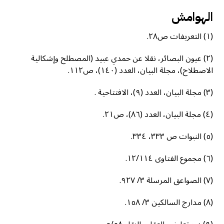
الهوامش
(١) التعريفات ص٢٨.
(٢) عيون البصائر، نقلا عن حمدي عبيد (المصطلح وإشكالية
الاصطلاح)، مجلة البيان، العدد (١٤٠)، ص١١٢.
(٣) مجلة البيان، العدد (٩)، الافتتاحية .
(٤) مجلة البيان، العدد (٨٦)، ص٢١.
(٥) النبوات ص ٣٣٣، ٣٣٤.
(٦) مجموع الفتاوی ١٢/١١٤.
(٧) الصواعق المرسلة ٣/ ٩٢٧.
(٨) مدارج السالكين ٣/ ١٥٨.