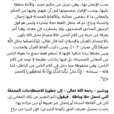
يجب الإيمان بها ، وهي تنزيل من حكيم حميد، والأمة متفقة
عليها، ويجب الإقرار بمضمونها قبل أن تفهم، وفيها من الحكم
والمعاني ما لا ينقضي عجائبه، والألفاظ المحدثة فيها إجمال
واشتباه ونزاع، ثم قد يجعل اللفظ حجة بمجرده وليس هو قول
الرسول الصادق المصدوق، وقد يضطرب في معناه، وهذا أمر
يعرفه من جربه من كلام الناس. فالاعتصام بحبل الله يكون
بالاعتصام بالقرآن والإسلام؛ كما قال تعالى: (وَاعْتَصِمُوا بِحَبْلِ اللَّهِ
جَمِيعًا) [آل عمران: ١٠٣]، ومتى ذكرت ألفاظ القرآن والحديث
وبين معناها بيانا شافيا: فإنها لا تنتظم فقط جميع ما يقوله الناس
من المعاني الصحيحة، بل فيها زيادات عظيمة لا توجد في كلام
الناس، وهي محفوظة مما دخل في كلام الناس من الباطل؛ کما
قاله – سبحانه -: (إِنَّا نَحْنُ نَزَّلْنَا الذِّكْرَ وَإِنَّا لَهُ لَحَافِظُونَ) [الحجر:
٦
.
٩])
ويشير – رحمه الله تعالى – إلى خطورة الاصطلاحات المجملة
التي تحمل حقا وباطلا ، فيقول:
(ثم التعبير عن تلك المعاني إن
كان في ألفاظه اشتباه أو إجمال عبر بغيرها أو بين مراده بها،
بحيث يحصل تعريف الحق بالوجه الشرعي؛ فإن كثيرا من نزاع