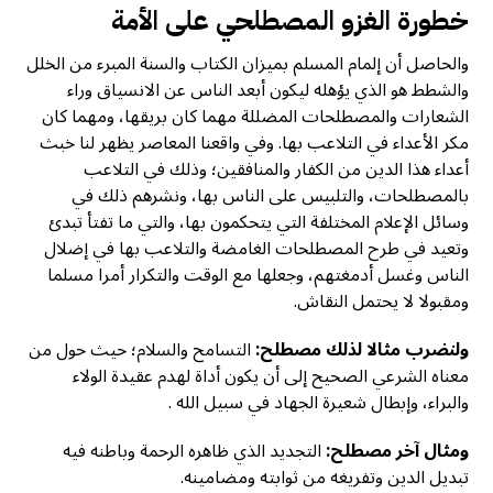
خطورة الغزو المصطلحي على الأمة
والحاصل أن إلمام المسلم بميزان الكتاب والسنة المبرء من الخلل
والشطط هو الذي يؤهله ليكون أبعد الناس عن الانسياق وراء
الشعارات والمصطلحات المضللة مهما كان بريقها، ومهما كان
مكر الأعداء في التلاعب بها. وفي واقعنا المعاصر يظهر لنا خبث
أعداء هذا الدين من الكفار والمنافقين؛ وذلك في التلاعب
بالمصطلحات، والتلبيس على الناس بها، ونشرهم ذلك في
وسائل الإعلام المختلفة التي يتحكمون بها، والتي ما تفتأ تبدئ
وتعيد في طرح المصطلحات الغامضة والتلاعب بها في إضلال
الناس وغسل أدمغتهم، وجعلها مع الوقت والتكرار أمرا مسلما
ومقبولا لا يحتمل النقاش.
ولنضرب مثالا لذلك مصطلح:
التسامح والسلام؛ حيث حول من
معناه الشرعي الصحيح إلى أن يكون أداة لهدم عقيدة الولاء
والبراء، وإبطال شعيرة الجهاد في سبيل الله .
ومثال آخر مصطلح:
التجديد الذي ظاهره الرحمة وباطنه فيه
تبديل الدين وتفريغه من ثوابته ومضامينه.