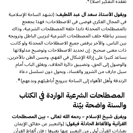
تفقده التفكير أصلا)
.
ويقول الأستاذ سعد آل عبد اللطيف:
(تشهد الساحة الإسلامية
في المجال الفكري فوضى في الاصطلاحات؛ فهذا يجعجع
بالمصطلحات المحدثة نابذا خلفه المصطلحات الشرعية، وذاك
يستتر بباطله خلف المصطلحات الشرعية لتزيين الباطل وترويجه
بين الناس، والآخر يرفض جميع الاصطلاحات المحدثة ولو كانت
ذات معنى صحيح . إن تحديد الاصطلاحات وتوضیح مدلولاتها
يساعد كثيرا على إزالة الإشكال في الفهم، وحسن الظن بالآخرين،
والوصول إلى الحق، وتضييق دائرة الخلاف، ويغلق الباب أمام
سيل جارف من الشرور والفساد، ويحول دون تسلسل دعاة
٥
الزندقة وأهل الأهواء إلى الساحة بترويج أباطيلهم وبدعهم)
.
المصطلحات الشرعية الواردة في الكتاب
والسنة واضحة بيّنة
ويفرق شيخ الإسلام – رحمه الله تعالى – بين المصطلحات
القرآنية والألفاظ الحادثة فيقول:
(والتعبير عن حقائق الإيمان
بعبارات القرآن أولى من التعبير عنها بغيرها ؛ فإن ألفاظ القرآن