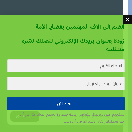
انضم إلى آلاف المهتمين بقضايا الأمة
زودنا بعنوان بريدك الإلكتروني لتصلك نشرة
منتظمة
اشترك الآن
نستخدم عنوان بريدك للتواصل معك فقط ولا نسمح بمشاركته مع أي
يستخدم هذا الموقع الكوكيز لتحسين تجربة المستخدم.
قبول وإغلاق
جهة
ويمكنك إلغاء الاشتراك في أي وقت