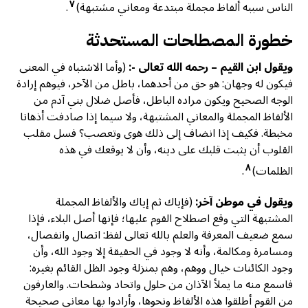
٧
الناس سببه ألفاظ مجملة مبتدعة ومعاني مشتبهة)
.
خطورة المصطلحات المستحدثة
ويقول ابن القيم – رحمه الله تعالى -:
(وأما الاشتباه في المعنى
فيكون له وجهان: هو حق من أحدهما، باطل من الآخر، فيوهم إرادة
الوجه الصحيح ویکون مراده الباطل، فأصل ضلال بني آدم من
الألفاظ المجملة والمعاني المشتبهة، ولا سيما إذا صادفت أذهانا
مخبطة. فكيف إذا انضاف إلى ذلك هوى وتعصب؟ فسل مقلب
القلوب أن يثبت قلبك على دينه، وأن لا يوقعك في هذه
٨
الظلمات)
.
ويقول في موطن آخر:
(فإياك ثم إياك والألفاظ المجملة
المشتبهة التي وقع اصطلاح القوم عليها؛ فإنها أصل البلاء، فإذا
سمع ضعیف المعرفة والعلم بالله تعالى لفظ: اتصال وانفصال،
ومسامرة ومكالمة، وأنه لا وجود في الحقيقة إلا وجود الله، وأن
وجود الكائنات خيال ووهم، وهم بمنزلة وجود الظل القائم بغيره:
فاسمع منه ما يملأ الآذان من حلول واتحاد وشطحات. والعارفون
من القوم أطلقوا هذه الألفاظ ونحوها، وأرادوا بها معاني صحيحة