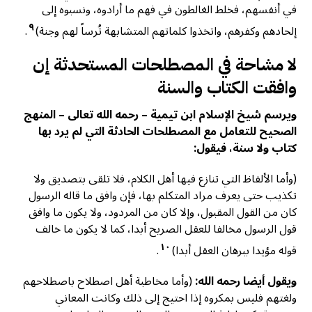
في أنفسهم، فخلط الغالطون في فهم ما أرادوه، ونسبوه إلى
٩
إلحادهم وكفرهم، واتخذوا كلماتهم المتشابهة تُرساً لهم وجنة)
.
لا مشاحة في المصطلحات المستحدثة إن
وافقت الكتاب والسنة
ويرسم شيخ الإسلام ابن تيمية – رحمه الله تعالى – المنهج
الصحيح للتعامل مع المصطلحات الحادثة التي لم يرد بها
كتاب ولا سنة، فيقول:
(وأما الألفاظ التي تنازع فيها أهل الكلام، فلا تلقى بتصديق ولا
تكذيب حتى يعرف مراد المتكلم بها، فإن وافق ما قاله الرسول
كان من القول المقبول، وإلا كان من المردود، ولا يكون ما وافق
قول الرسول مخالفا للعقل الصريح أبدا، كما لا يكون ما خالف
١٠
قوله مؤيدا ببرهان العقل أبدا)
.
ويقول أيضا رحمه الله:
(وأما مخاطبة أهل اصطلاح باصطلاحهم
ولغتهم فليس بمكروه إذا احتيج إلى ذلك وكانت المعاني