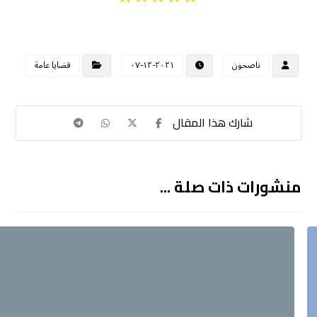
ناصحون
٢٠٢١-١٢-٠٧
قضايا عامة
منشورات ذات صلة ...