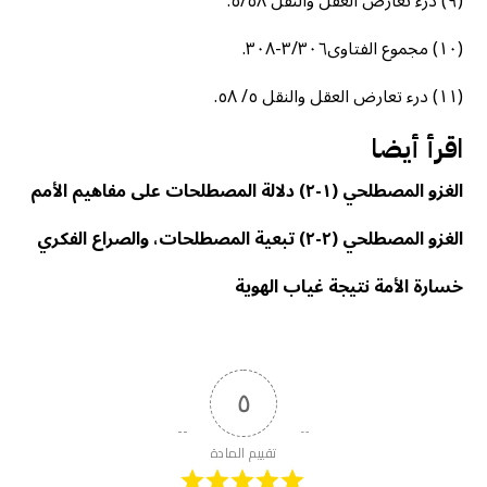
(٩) درء تعارض العقل والنقل ٥/٥٨.
(١٠) مجموع الفتاوی٣/٣٠٦-٣٠٨.
(١١) درء تعارض العقل والنقل ٥/ ٥٨.
اقرأ أيضا
الغزو المصطلحي (١-٢) دلالة المصطلحات على مفاهيم الأمم
الغزو المصطلحي (٢-٢) تبعية المصطلحات، والصراع الفكري
خسارة الأمة نتيجة غياب الهوية
٥
تقييم المادة