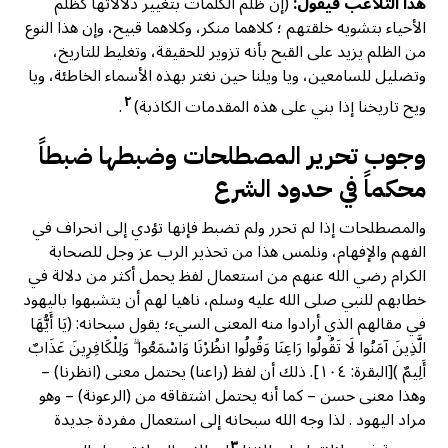
هذا التلاعب فيقول:
(إن ظلم الكلمات بتغيير دلالاتها كظلم
الأحياء بتشويه خلقتهم ؛ كلاهما منكر، وكلاهما قبيح، وإن هذا النوع
من الظلم يزيد على القبح بأنه تزوير للحقيقة، وتغليط للتاريخ،
وتضليل للسامعين، ويا ويلنا حين نغتر بهذه الأسماء الخاطئة، ويا
٢
ويح تاريخنا إذا بني على هذه المقدمات الكاذبة)
.
وجوب تحرير المصطلحات وضبطها ضبطاً
محكماً في حدود الشرع
والمصطلحات إذا لم تحرر ولم تضبط فإنها تؤدي إلى انحراف في
الفهم والإفهام، ونلمس هذا من تحذير الرب عز وجل للصحابة
الكرام رضي الله عنهم من استعمال لفظ يحمل أكثر من دلالة في
خطابهم للنبي صلى الله عليه وسلم، ناهيا لهم أن يتشبهوا باليهود
في مقالهم الذي أرادوا منه المعنى السيء؛ يقول سبحانه: (يَا أَيُّهَا
الَّذِينَ آمَنُوا لَا تَقُولُوا رَاعِنَا وَقُولُوا انظُرْنَا وَاسْمَعُوا ۗ وَلِلْكَافِرِينَ عَذَابٌ
أَلِيمٌ )[البقرة: ١٠٤]. ذلك أن لفظ (راعنا) يحتمل معنى (انظرنا) –
وهذا معنی حسن – كما أنه يحتمل اشتقاقه من (الرعونة) – وهو
مراد اليهود . لذا وجه الله سبحانه إلى استعمال مفردة جديدة
٣