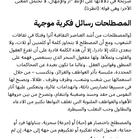
صريحة في دلالاتها على الإنظ
ار والإمهال، لا تحتمل المعنى
الآخر؛ وهي قوله: (انظرنا).
المصطلحات رسائل فكرية موجهة
(والمصطلحات من أشد العناصر الثقافية أثرا وفتكا في ثقافات
الشعوب. ومع أن المصطلح لا يتجاوز كلمة أو كلمتين أو ثلاث، ولا
يتعدى ذلك إلا نادرا، إلا أن هذه الكلمة قادرة على أن تفرغ العقول
والقلوب وتملأها. ولها مفعول السحر الذي يستعصي فهمه على
المنطق وقوانين العقل . وغالبا ما تكون بعيدة عن المحاكمات
المحددة، ملتبسة بأثر العواطف والغرائز، وتكتسب – من خلال
استعمالها بين شعب وشعب، وظرف وظرف ۔ ظلالا، ويصبح لها
في مسيرها تضاریس ناتئة، وانهدامات غائرة، وتنعكس عليها آثار
النفوس من حقد وحسد وضغينة وانتقام، وتصرخ من بين حروفها
الأهواء والعواطف الملتوية التي تغلف التواءها بكثير من الادعاء
والتطاول وحب التغلب والسيطرة.
والمصطلح باختصار هو (حبة) أو (جرعة) سحرية، يتناولها فرد أو
جماعة، فتحول اتجاه تفكيره أو تفكيرهم من جهة إلى جهة، إن لم
٤