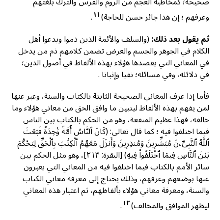
صحيحة؛ كمخاطبة العجم من الروم والفرس والترك بلغتهم
١١
وعرفهم ؛ إن هذا جائز حسن للحاجة)
.
ثم يقول بعد ذلك:
(والسلف والأئمة الذين ذموا وبدعوا أهل
الكلام في الجوهر والجسم والعرض تضمن كلامهم ذم من يدخل
في المعاني التي يقصدها هؤلاء بهذه الألفاظ في أصول الدين؛
في دلائله، وفي مسائله؛ نفيا وإثباتا .
فأما إذا عرف المعاني الصحيحة الثابتة بالكتاب والسنة، وعبر عنها
لمن يفهم بهذه الألفاظ ليتبين ما وافق الحق من معاني هؤلاء وما
خالفه، فهذا عظيم المنفعة، وهو من الحكم بالكتاب بين الناس
فيما اختلفوا فيه ؛ كما قال تعالى: (كَانَ ٱلنَّاسُ أُمَّةً وَٰحِدَةً فَبَعَثَ
ٱللَّهُ ٱلنَّبِيِّۦنَ مُبَشِّرِينَ وَمُنذِرِينَ وَأَنزَلَ مَعَهُمُ ٱلْكِتَٰبَ بِٱلْحَقِّ لِيَحْكُمَ
بَيْنَ ٱلنَّاسِ فِيمَا ٱخْتَلَفُواْ فِيهِ) [البقرة: ٢١٣]، وهو مثل الحكم بين
سائر الأمم بالكتاب فيما اختلفوا فيه من المعاني التي يعبرون
عنها بوضعهم وعرفهم، وذلك يحتاج إلى معرفة معاني الكتاب
والسنة، ومعرفة معاني هؤلاء بألفاظهم، ثم اعتبار هذه المعاني
١٢
ليظهر الموافق والمخالف)
.