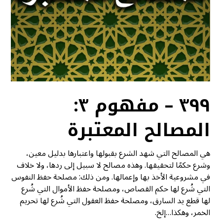
٣٩٩ – مفهوم ٣:
المصالح المعتبرة
هي المصالح التي شهد الشرع بقبولها واعتبارها بدليل معين،
وشرع حكمًا لتحقيقها. وهذه مصالح لا سبيل إلى ردها، ولا خلاف
في مشروعية الأخذ بها وإعمالها. ومن ذلك: مصلحة حفظ النفوس
التي شُرع لها حكم القصاص، ومصلحة حفظ الأموال التي شُرع
لها قطع يد السارق، ومصلحة حفظ العقول التي شُرع لها تحريم
الخمر، وهكذا…إلخ.