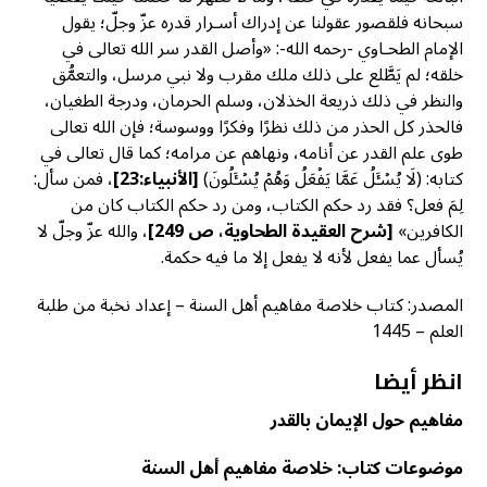
سبحانه فلقصور عقولنا عن إدراك أسـرار قدره عزّ وجلّ؛ يقول
الإمام الطحـاوي -رحمه الله-: «وأصل القدر سر الله تعالى في
خلقه؛ لم يَطَّلع على ذلك ملك مقرب ولا نبي مرسل، والتعمُّق
والنظر في ذلك ذريعة الخذلان، وسلم الحرمان، ودرجة الطغيان،
فالحذر كل الحذر من ذلك نظرًا وفكرًا ووسوسة؛ فإن الله تعالى
طوى علم القدر عن أنامه، ونهاهم عن مرامه؛ كما قال تعالى في
كتابه: (لَا يُسۡـَٔلُ عَمَّا يَفۡعَلُ وَهُمۡ يُسۡـَٔلُونَ)
[
الأنبياء:23]
، فمن سأل:
لِمَ فعل؟ فقد رد حكم الكتاب، ومن رد حكم الكتاب كان من
الكافرين»
[
شرح العقيدة الطحاوية، ص 249]
، والله عزّ وجلّ لا
يُسأل عما يفعل لأنه لا يفعل إلا ما فيه حكمة.
المصدر: كتاب خلاصة مفاهيم أهل السنة – إعداد نخبة من طلبة
العلم – 1445
انظر أيضا
مفاهيم حول الإيمان بالقدر
موضوعات كتاب: خلاصة مفاهيم أهل السنة