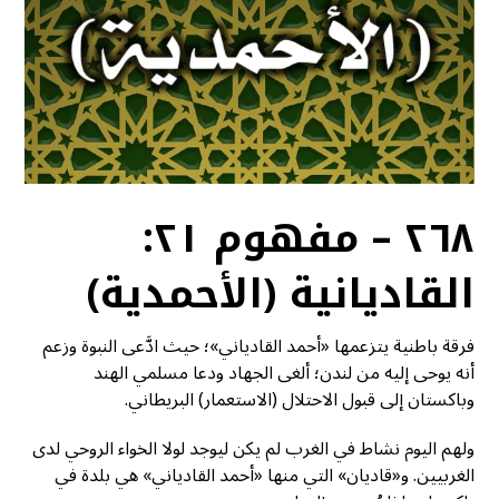
٢٦٨ – مفهوم ٢١:
القاديانية (الأحمدية)
فرقة باطنية يتزعمها «أحمد القادياني»؛ حيث ادَّعى النبوة وزعم
أنه يوحى إليه من لندن؛ ألغى الجهاد ودعا مسلمي الهند
وباكستان إلى قبول الاحتلال (الاستعمار) البريطاني.
ولهم اليوم نشاط في الغرب لم يكن ليوجد لولا الخواء الروحي لدى
الغربيين. و«قاديان» التي منها «أحمد القادياني» هي بلدة في