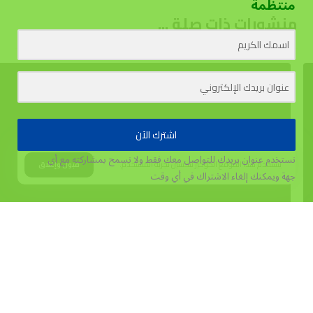
منتظمة
منشورات ذات صلة ...
اشترك الآن
نستخدم عنوان بريدك للتواصل معك فقط ولا نسمح بمشاركته مع أي
يستخدم هذا الموقع الكوكيز لتحسين تجربة المستخدم.
قبول وإغلاق
جهة
ويمكنك إلغاء الاشتراك في أي وقت