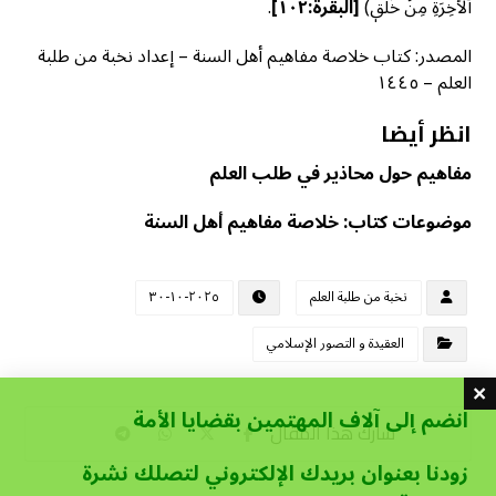
ٱلۡأٓخِرَةِ مِنۡ خَلَٰقٖ)
[البقرة:١٠٢]
.
المصدر: كتاب خلاصة مفاهيم أهل السنة – إعداد نخبة من طلبة
العلم – ١٤٤٥
انظر أيضا
مفاهيم حول محاذير في طلب العلم
موضوعات كتاب: خلاصة مفاهيم أهل السنة
نخبة من طلبة العلم
٢٠٢٥-١٠-٣٠
العقيدة و التصور الإسلامي
انضم إلى آلاف المهتمين بقضايا الأمة
زودنا بعنوان بريدك الإلكتروني لتصلك نشرة