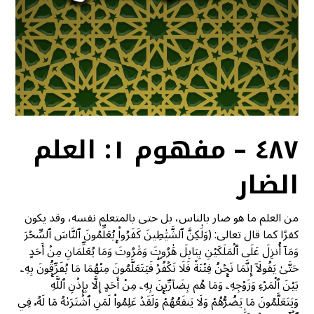
٤٨٧ – مفهوم ١: العلم
الضار
من العلم ما هو ضار بالناس، بل حتى بالمتعلم نفسه، وقد يكون
كفرًا كما قال تعالى: (وَلَٰكِنَّ ٱلشَّيَٰطِينَ كَفَرُواْ يُعَلِّمُونَ ٱلنَّاسَ ٱلسِّحۡرَ
وَمَآ أُنزِلَ عَلَى ٱلۡمَلَكَيۡنِ بِبَابِلَ هَٰرُوتَ وَمَٰرُوتَۚ وَمَا يُعَلِّمَانِ مِنۡ أَحَدٍ
حَتَّىٰ يَقُولَآ إِنَّمَا نَحۡنُ فِتۡنَةٞ فَلَا تَكۡفُرۡۖ فَيَتَعَلَّمُونَ مِنۡهُمَا مَا يُفَرِّقُونَ بِهِۦ
بَيۡنَ ٱلۡمَرۡءِ وَزَوۡجِهِۦۚ وَمَا هُم بِضَآرِّينَ بِهِۦ مِنۡ أَحَدٍ إِلَّا بِإِذۡنِ ٱللَّهِۚ
وَيَتَعَلَّمُونَ مَا يَضُرُّهُمۡ وَلَا يَنفَعُهُمۡۚ وَلَقَدۡ عَلِمُواْ لَمَنِ ٱشۡتَرَىٰهُ مَا لَهُۥ فِي