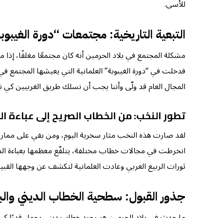
للأسى.
التبعية التاريخية: مجتمعات “دورة الغيبوبة
مشكلة المجتمع في بلاد الحرمين أنه كان مجتمعًا مغلقًا، إذ
فدخلت في “دورة الغيبوبة” العلمانية التي يعيشها المجتمع في
المجال العام قد ولّى وأننا يجب أن نسلك طريق الغربيين كي نن
تطور النخب: من الخطاب الصريح إلى عباءة الد
لقد صارت هذه النخب مثار سخرية اليوم، ومن بقي على ممارسة خ
انخرطت في مجالات خطاب مختلفة، يتلفّع معظمها بعباءة الدين
ثورات الربيع العربي وعادت العلمانية لتكشف عن وجهها القبي
جذور القبول: سطحية الخطاب الديني وا
ما حدث في بلاد الحرمين هو وجود خطاب ديني يحمل قدرًا كبير