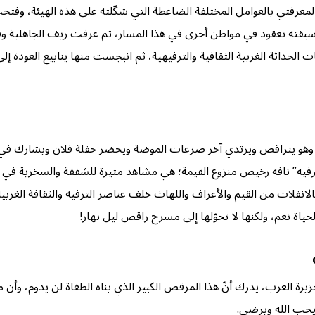
 لمعرفتي بالعوامل المختلفة الضاغطة التي شكّلته على هذه الهيئة، وفتحت
 سبقته بعقود في مواطن أخرى في هذا المسار، ثم عرفت زيف الجاهلية وق
جات الحداثة الغربية الثقافية والترفيهية، ثم انبجست منها ينابيع العودة
ه وهو يتراقص ويرتدي آخر صرعات الموضة ويحضر حفلة فلان ويشارك في ا
رفيه” تافه رخيص منزوع القيمة؛ هي مشاهد مثيرة للشفقة والسخرية في آن
 بالانفلات من القيم والأعراف واللهاث خلف عناصر الترفيه والثقافة الغرب
حياة نعم، ولكنها لا تحوّلها إلى مسرح راقص ليل نهار!
يرة العرب، يدرك أنّ هذا المرقص الكبير الذي بناه الطغاة لن يدوم، وأن معب
 يحب الله ويرضى.