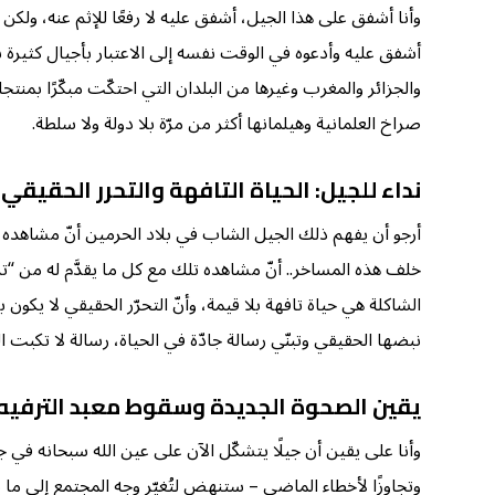
وأنا أشفق على هذا الجيل، أشفق عليه لا رفعًا للإثم عنه، ولكن
أشفق عليه وأدعوه في الوقت نفسه إلى الاعتبار بأجيال كثيرة
والجزائر والمغرب وغيرها من البلدان التي احتكّت مبكّرًا بمنت
صراخ العلمانية وهيلمانها أكثر من مرّة بلا دولة ولا سلطة.
نداء للجيل: الحياة التافهة والتحرر الحقيقي
أرجو أن يفهم ذلك الجيل الشاب في بلاد الحرمين أنّ مشاهد
خلف هذه المساخر.. أنّ مشاهده تلك مع كل ما يقدَّم له من “ت
الشاكلة هي حياة تافهة بلا قيمة، وأنّ التحرّر الحقيقي لا يكون
نبضها الحقيقي وتبنّي رسالة جادّة في الحياة، رسالة لا تكبت ال
يقين الصحوة الجديدة وسقوط معبد الترفيه
وأنا على يقين أن جيلًا يتشكّل الآن على عين الله سبحانه في جز
وتجاوزًا لأخطاء الماضي – ستنهض لتُغيّر وجه المجتمع إلى ما