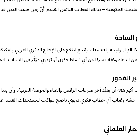
مية الحكومية – بذلك الخطاب البائس القديم: أنّ زمن هيمنة الدين قد ولّ
 الساحة
التيار ولجمه بلغة معاصرة مع اطلاع على الإنتاج الفكري الغربي وتفكي
ن الدعاة وكفّه قسريّا عن أي نشاط فكري أو تربوي مؤثّر في الشباب، لتخل
ر الفجور
ر همّه أن يقلّد آخر صرعات الرقص والغناء والموضة الغربية، وأن يتدافع 
 حسّه وغياب أي خطاب فكري تربوي ناضج مواكب لمستجدات العصر عن عقله
ر العلماني