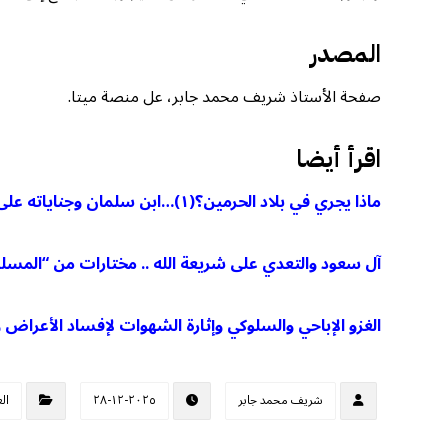
المصدر
صفحة الأستاذ شريف محمد جابر، عل منصة ميتا.
اقرأ أيضا
ماذا يجري في بلاد الحرمين؟(١)…ابن سلمان وجناياته على الدين
آل سعود والتعدي على شريعة الله .. مختارات من “المسلمون
الغزو الإباحي والسلوكي وإثارة الشهوات لإفساد الأعراض و
شريف محمد جابر
٢٠٢٥-١٢-٢٨
ال