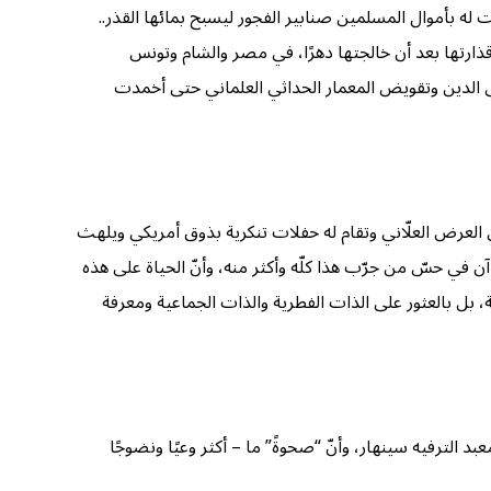
 له بأموال المسلمين صنابير الفجور ليسبح بمائها القذر..
ذارتها بعد أن خالجتها دهرًا، في مصر والشام وتونس
 إلى الدين وتقويض المعمار الحداثي العلماني حتى أخمدت
لعرض العلّاني وتقام له حفلات تنكرية بذوق أمريكي ويلهث
 في حسّ من جرّب هذا كلّه وأكثر منه، وأنّ الحياة على هذه
ية، بل بالعثور على الذات الفطرية والذات الجماعية ومعرفة
د الترفيه سينهار، وأنّ “صحوةً” ما – أكثر وعيًا ونضوجًا