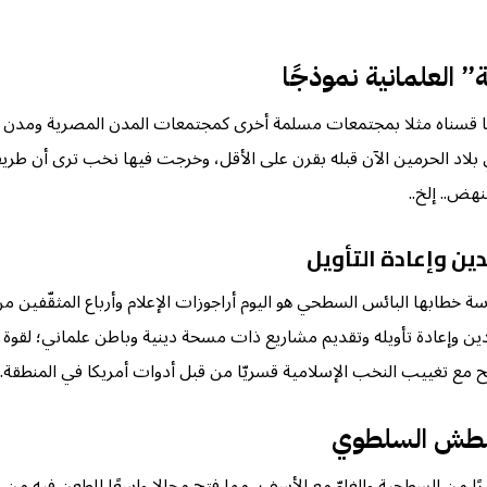
” العلمانية نموذجًا
ا ما قسناه مثلا بمجتمعات مسلمة أخرى كمجتمعات المدن المصرية ومدن سو
 بلاد الحرمين الآن قبله بقرن على الأقل، وخرجت فيها نخب ترى أن طريقن
هض.. إلخ..
ين وإعادة التأويل
طابها البائس السطحي هو اليوم أراجوزات الإعلام وأرباع المثقّفين من م
 وإعادة تأويله وتقديم مشاريع ذات مسحة دينية وباطن علماني؛ لقوة ال
ح مع تغييب النخب الإسلامية قسريّا من قبل أدوات أمريكا في المنطقة.
لبطش السلطوي
ًا من السطحية والغلوّ مع الأسف، مما فتح مجالا واسعًا للطعن فيه من 