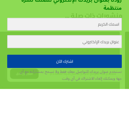
منتظمة
منشورات ذات صلة ...
اشترك الآن
نستخدم عنوان بريدك للتواصل معك فقط ولا نسمح بمشاركته مع أي
يستخدم هذا الموقع الكوكيز لتحسين تجربة المستخدم.
قبول وإغلاق
جهة
ويمكنك إلغاء الاشتراك في أي وقت