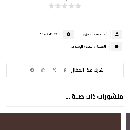
أ.د. محمد أمحزون
٢٠٢٤-٠٨-٢٩
العقيدة و التصور الإسلامي
منشورات ذات صلة ...