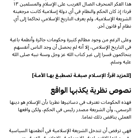
هذا الفكر المنحرف الضال الغريب على الإسلام والمسلمين ١٣
قرنا؛ إذ كان الحكم والنظام في أي دولة إسلامية كانت مرجعيته
الشريعة الإسلامية، ولم يعرف التاريخ الإسلامي تحاكما إلى أي
نظام أو قانون آخر.
وعلى الرغم من وجود مظالم كثيرة وحكومات جائرة وأنظمة باغية
في التاريخ الإسلامي، إلا أنه لم يحصل أن وجد الناس أنفسهم
يتحاكمون قسرا إلى غير كتاب الله عز وجل وسنة نبيه صلى الله
عليه وسلم.
[للمزيد اقرأ:
الإسـلام صبغـة تصطبـغ بهـا الأمـة
]
نصوص نظرية يكذبها الواقع
فهذه الحكومات تعترف في دساتيرها نظريا بأن الإسلام هو دينها
الرسمي، وأن الشريعة مصدر رئيس في الحكم، ولكن واقعها
العملي يناقض ذلك تماما.
فهي ترفض أن تتدخل الشريعة الإسلامية في أنظمتها السياسية
وفي حياتها الاقتصادية والاجتماعية والإعلامية والفنية، حتى