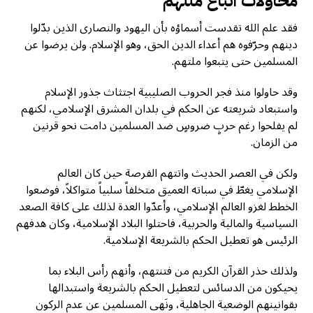
محاولات اتباع ملتهم
فقد علم الله تقدست أسماؤه بأن اليهود والنصارى الذين بدّلوا
دينهم وحرّفوه هم أعداء الدين الحق، وهو الإسلام. ولن يرضوا عن
المسلمين حتى يتبعوا ملتهم.
وقد حاولوا منذ فجر الحروب الصليبية اجتثاث جذور الإسلام
واستبعاد شريعته عن الحكم في بلدان المشرق الإسلامي، لكنهم
لم يفلحوا رغم حربٍ ضروسٍ ضد المسلمين دامت نحو قرنين
من الزمان.
ولكن في العصر الحديث واتتهم الفرصة حين كان العالم
الإسلامي يغطّ في سباته العميق متخلفاً سلبياً متواكلاً، فوضعوا
الخطط لغزو العالم الإسلامي، وأعدّوا العدة لذلك على كافة الصعد
السياسية والمالية والحربية، فاحتلوا البلاد الإسلامية، وكان هدفهم
الرئيس هو تعطيل الحكم بالشريعة الإسلامية.
ولذلك حذر القرآن الكريم من فتنتهم، وأنهم رأس البلاء بما
يحيكون من الدسائس لتعطيل الحكم بالشريعة واستبدالها
بقوانينهم الوضعية الجاهلية، ونَهى المسلمين عن عدم الركون