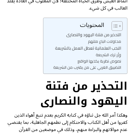
أنماط العيش وطرق الحياة المختلفة؛ لأن المغلوب في العادة يقلد
الغالب في كل شيء.
المحتويات
التحذير من فتنة اليهود والنصارى
محاولات اتباع ملتهم
النخب العلمانية تعطل العمل بالشريعة
وِزْر ترك الشريعة
نصوص نظرية يكذبها الواقع
التضييق الغربي على من يقترب من الشريعة
التحذير من فتنة
اليهود والنصارى
وهكذا أمر الله جل ثناؤه في كتابه الكريم بعدم تتبع أهواء الذين
كفروا من أهل الكتاب والاحتكام إلى نظمهم الجاهلية، بما يقتضي
عدم موالاتهم والبراءة منهم، وذلك في موضعين من القرآن