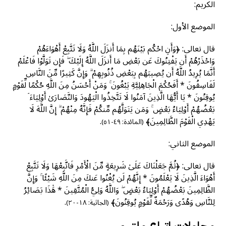
الكريم:
الموضع الأول:
قال تعالى: ﴿وَأَنِ احْكُم بَيْنَهُم بِمَا أَنزَلَ اللَّهُ وَلَا تَتَّبِعْ أَهْوَاءَهُمْ
وَاحْذَرْهُمْ أَن يَفْتِنُوكَ عَن بَعْضِ مَا أَنزَلَ اللَّهُ إِلَيْكَ ۖ فَإِن تَوَلَّوْا فَاعْلَمْ
أَنَّمَا يُرِيدُ اللَّهُ أَن يُصِيبَهُم بِبَعْضِ ذُنُوبِهِمْ ۗ وَإِنَّ كَثِيرًا مِّنَ النَّاسِ
لَفَاسِقُونَ * أَفَحُكْمَ الْجَاهِلِيَّةِ يَبْغُونَ ۚ وَمَنْ أَحْسَنُ مِنَ اللَّهِ حُكْمًا لِّقَوْمٍ
يُوقِنُونَ * يَا أَيُّهَا الَّذِينَ آمَنُوا لَا تَتَّخِذُوا الْيَهُودَ وَالنَّصَارَىٰ أَوْلِيَاءَ ۘ
بَعْضُهُمْ أَوْلِيَاءُ بَعْضٍ ۚ وَمَن يَتَوَلَّهُم مِّنكُمْ فَإِنَّهُ مِنْهُمْ ۗ إِنَّ اللَّهَ لَا
يَهْدِي الْقَوْمَ الظَّالِمِينَ﴾
.
(المائدة: ٤٩-٥١)
الموضع الثاني:
قال تعالى: ﴿ثُمَّ جَعَلْنَاكَ عَلَىٰ شَرِيعَةٍ مِّنَ الْأَمْرِ فَاتَّبِعْهَا وَلَا تَتَّبِعْ
أَهْوَاءَ الَّذِينَ لَا يَعْلَمُونَ * إِنَّهُمْ لَن يُغْنُوا عَنكَ مِنَ اللَّهِ شَيْئًا ۚ وَإِنَّ
الظَّالِمِينَ بَعْضُهُمْ أَوْلِيَاءُ بَعْضٍ ۖ وَاللَّهُ وَلِيُّ الْمُتَّقِينَ * هَٰذَا بَصَائِرُ
لِلنَّاسِ وَهُدًى وَرَحْمَةٌ لِّقَوْمٍ يُوقِنُونَ﴾
.
(الجاثية: ١٨-٢٠)