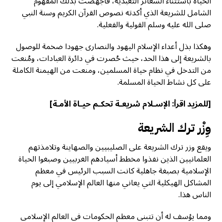
الحياة باستثناء الشعائر التعبدية، فأجهضت بذلك المفهوم
الشامل للشريعة الذي أكدته نصوص القرآن الكريم وسنة النبي
صلى الله عليه وسلم القولية والفعلية.
وهكذا بذل أعداء الإسلام اليهود والنصارى جهودا ضخمة للوصول
بالشريعة إلى هذا الحد، حيث حُصرت في دائرة العبادات، ومُنعت
من التدخل في نظام حياة المسلمين، ومنعت من الهيمنة الكاملة
على كل نشاط الحياة المسلمة.
[للمزيد اقرأ:
الإسـلام شريعـة تحكـم حيـاة الأمـة
]
وِزْر ترك الشريعة
ويقع وزر ترك الشريعة على الصليبيين والصهاينة وتلامذتهم
العلمانيين الذين نفذوا مخطط أسيادهم الغربيين وصبغوا الحياة
الإسلامية بصبغة جاهلية كانت السبب الرئيس في معظم
المشاكل الهيكلية التي يعاني منها العالم الإسلامي إلى يوم
الناس هذا.
ومما يؤسف له أن تتبنى معظم الحكومات في العالم الإسلامي