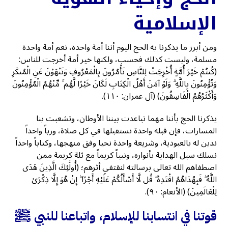
الإسلامية
ومن أبرز ما يذكرنا به الحج اليوم أننا أمة واحدة، نعم أمة واحدة
مسلمة، وليست كذلك فحسب، ولكنها خير أمة أخرجت للناس:
(كُنتُمْ خَيْرَ أُمَّةٍ أُخْرِجَتْ لِلنَّاسِ تَأْمُرُونَ بِالْمَعْرُوفِ وَتَنْهَوْنَ عَنِ الْمُنكَرِ
وَتُؤْمِنُونَ بِاللَّهِ ۗ وَلَوْ آمَنَ أَهْلُ الْكِتَابِ لَكَانَ خَيْرًا لَّهُم ۚ مِّنْهُمُ الْمُؤْمِنُونَ
وَأَكْثَرُهُمُ الْفَاسِقُونَ) (آل عمران: ١١٠).
يذكرنا الحج بأننا مهما تباعدت بيننا الأوطان، وتشعبت بنا
المسارات، فإن قبلة واحدة نستقبلها في كل صلاة، ورباً واحداً
ندين له بالعبودية، وشريعة واحدة نحيا وفق منهجها، وكتاباً واحداً
نسلك سبل الهداية بأنواره، ونبياً كريماً مع ثلة كريمة ممن
اصطفاهم الله تعالى برسالته لنقتفي أثرهم؛ (أُولَٰئِكَ الَّذِينَ هَدَى
اللَّهُ ۖ فَبِهُدَاهُمُ اقْتَدِهْ ۗ قُل لَّا أَسْأَلُكُمْ عَلَيْهِ أَجْرًا ۖ إِنْ هُوَ إِلَّا ذِكْرَىٰ
لِلْعَالَمِينَ) (الأنعام: ٩٠).
قوتنا في انتسابنا للإسلام، واتباعنا للنبي ﷺ