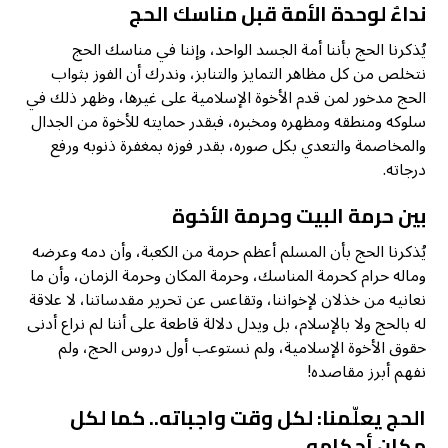
نداءٌ لوحدة الأمة قبل مناسك الحج
يُذكرنا الحج بأننا أمة الجسد الواحد، وإننا في مناسك الحج
نتخلص من كل مظاهر التمايز والتنابز، وندرك أن الفوز بثواب
الحج مدخور لمن قدم الأخوة الإسلامية على غيرها، وظهر ذلك في
سلوكه ومنطقه ومظهره ومخبره، فبقدر حمايته للأخوة من الجدال
والمخاصمة والتعدي بكل صوره، بقدر فوزه بمغفرة ذنوبه ورفع
درجاته.
بين حرمة البيت وحرمة الأخوة
يُذكرنا الحج بأن المسلم أعظم حرمة من الكعبة، وأن دمه وعرضه
وماله حرام كحرمة المناسك، وحرمة المكان وحرمة الزمان، وأن ما
نعانيه من خذلان لإخواننا، وتقاعس عن تحرير مقدساتنا، لا علاقة
له بالحج ولا بالإسلام، بل ويدل دلالة قاطعة على أننا لم نراع أدنى
حقوق الأخوة الإسلامية، ولم نستوعب أول دروس الحج، ولم
نفهم أبرز مقاصده!
الحج يعلّمنا: لكل وقت واجباته.. كما لكل
مكان أحكامه