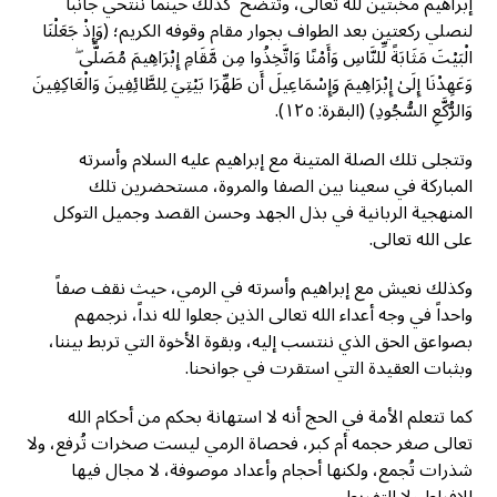
إبراهيم مخبتين لله تعالى، وتتضح كذلك حينما ننتحي جانباً
لنصلي ركعتين بعد الطواف بجوار مقام وقوفه الكريم؛ (وَإِذْ جَعَلْنَا
الْبَيْتَ مَثَابَةً لِّلنَّاسِ وَأَمْنًا وَاتَّخِذُوا مِن مَّقَامِ إِبْرَاهِيمَ مُصَلًّى ۖ
وَعَهِدْنَا إِلَىٰ إِبْرَاهِيمَ وَإِسْمَاعِيلَ أَن طَهِّرَا بَيْتِيَ لِلطَّائِفِينَ وَالْعَاكِفِينَ
وَالرُّكَّعِ السُّجُودِ) (البقرة: ١٢٥).
وتتجلى تلك الصلة المتينة مع إبراهيم عليه السلام وأسرته
المباركة في سعينا بين الصفا والمروة، مستحضرين تلك
المنهجية الربانية في بذل الجهد وحسن القصد وجميل التوكل
على الله تعالى.
وكذلك نعيش مع إبراهيم وأسرته في الرمي، حيث نقف صفاً
واحداً في وجه أعداء الله تعالى الذين جعلوا لله نداً، نرجمهم
بصواعق الحق الذي ننتسب إليه، وبقوة الأخوة التي تربط بيننا،
وبثبات العقيدة التي استقرت في جوانحنا.
كما تتعلم الأمة في الحج أنه لا استهانة بحكم من أحكام الله
تعالى صغر حجمه أم كبر، فحصاة الرمي ليست صخرات تُرفع، ولا
شذرات تُجمع، ولكنها أحجام وأعداد موصوفة، لا مجال فيها