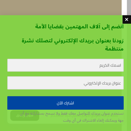
انضم إلى آلاف المهتمين بقضايا الأمة
زودنا بعنوان بريدك الإلكتروني لتصلك نشرة
منتظمة
اشترك الآن
نستخدم عنوان بريدك للتواصل معك فقط ولا نسمح بمشاركته مع أي
يستخدم هذا الموقع الكوكيز لتحسين تجربة المستخدم.
قبول وإغلاق
جهة
ويمكنك إلغاء الاشتراك في أي وقت