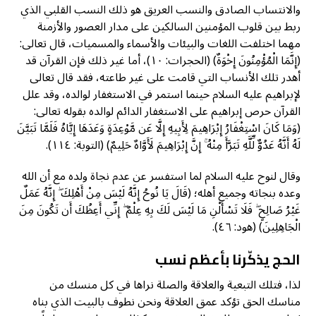
والانتساب الصادق والنسب العريق هو ذلك النسب القلبي الذي
ربط بين قلوب المؤمنين السالكين على مدار العصور والأزمنة
مهما اختلفت اللغات والبيئات والأسماء والمسميات، قال تعالى:
(إِنَّمَا الْمُؤْمِنُونَ إِخْوَةٌ) (الحجرات: ١٠)، أما غير ذلك فإن القرآن قد
أهدر تلك الأنساب التي قامت على غير طاعته، فقد قال تعالى
لإبراهيم عليه السلام حينما استمر في الاستغفار لوالده، وقد علل
القرآن حرص إبراهيم على الاستغفار الدائم لوالده بقوله تعالى:
(وَمَا كَانَ اسْتِغْفَارُ إِبْرَاهِيمَ لِأَبِيهِ إِلَّا عَن مَّوْعِدَةٍ وَعَدَهَا إِيَّاهُ فَلَمَّا تَبَيَّنَ
لَهُ أَنَّهُ عَدُوٌّ لِّلَّهِ تَبَرَّأَ مِنْهُ ۚ إِنَّ إِبْرَاهِيمَ لَأَوَّاهٌ حَلِيمٌ) (التوبة: ١١٤).
وقال لنوح عليه السلام لما استفسر عن عدم نجاة ولده مع أن الله
وعده بنجاته وجميع أهله؛ (قَالَ يَا نُوحُ إِنَّهُ لَيْسَ مِنْ أَهْلِكَ ۖ إِنَّهُ عَمَلٌ
غَيْرُ صَالِحٍ ۖ فَلَا تَسْأَلْنِ مَا لَيْسَ لَكَ بِهِ عِلْمٌ ۖ إِنِّي أَعِظُكَ أَن تَكُونَ مِنَ
الْجَاهِلِينَ) (هود: ٤٦).
الحج يذكّرنا بأعظم نسب
لذا، فتلك التبعية والعلاقة والصلة نراها في كل منسك من
مناسك الحق تؤكد عمق العلاقة ونحن نطوف بالبيت الذي بناه