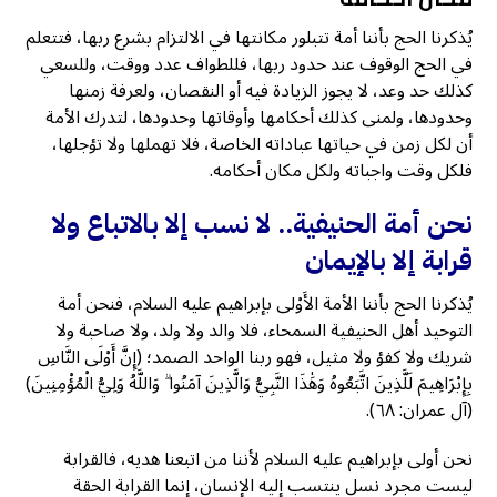
يُذكرنا الحج بأننا أمة تتبلور مكانتها في الالتزام بشرع ربها، فتتعلم
في الحج الوقوف عند حدود ربها، فللطواف عدد ووقت، وللسعي
كذلك حد وعد، لا يجوز الزيادة فيه أو النقصان، ولعرفة زمنها
وحدودها، ولمنى كذلك أحكامها وأوقاتها وحدودها، لتدرك الأمة
أن لكل زمن في حياتها عباداته الخاصة، فلا تهملها ولا تؤجلها،
فلكل وقت واجباته ولكل مكان أحكامه.
نحن أمة الحنيفية.. لا نسب إلا بالاتباع ولا
قرابة إلا بالإيمان
يُذكرنا الحج بأننا الأمة الأَوْلى بإبراهيم عليه السلام، فنحن أمة
التوحيد أهل الحنيفية السمحاء، فلا والد ولا ولد، ولا صاحبة ولا
شريك ولا كفؤ ولا مثيل، فهو ربنا الواحد الصمد؛ (إِنَّ أَوْلَى النَّاسِ
بِإِبْرَاهِيمَ لَلَّذِينَ اتَّبَعُوهُ وَهَٰذَا النَّبِيُّ وَالَّذِينَ آمَنُوا ۗ وَاللَّهُ وَلِيُّ الْمُؤْمِنِينَ)
(آل عمران: ٦٨).
نحن أولى بإبراهيم عليه السلام لأننا من اتبعنا هديه، فالقرابة
ليست مجرد نسل ينتسب إليه الإنسان، إنما القرابة الحقة