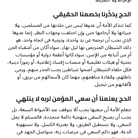
للإفراط ولا التفريط.
الحج يذكّرنا بخصمنا الحقيقي
كما تتذكر الأمة أن عدوها ليس بني جلدتها من المسلمين، ولا
جيرانها ولا أرحامها حتى وإن اختلفت وجهات النظر، إنما عدوها
الذي يجب أن ترجمه عن يد واحدة، وترميه في اتجاه واحد، هو
ذلك الشيطان المتربص بها ليل نهار، سواء أكان من أشقياء الجن
أم من أتباعه من الإنس، سواء كانوا أنظمة دولية أو مؤسسات
بحثية أو هيئات تعليمية أو منصات إفساد إعلامية، أو رموزاً دينية،
فكل حلفاء الشيطان أضحوا شياطين يجب الحذر منهم، ورمي
باطلهم، ومُعادة مناهجهم، مهما كان لأسمائهم من بريق، أو
لألقابهم من تبجيل.
الحج يعلمنا أن سعي المؤمن لربه لا ينتهي
تتعلم الأمة أن سعيها يجب ألا يتوقف عند الأشواط السبعة، بل
يجب أن يصبح السعي منهجية دائمة متجددة، فالمسلم لا يمل
السعي، ولا يستطيل الطريق، ولا يعتريه الكسل، ولا تستهويه
الدعة، فهو دائم السعي في مرضات ربه، متواصل الجهد في