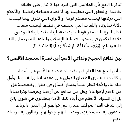
يُذكرنا الحج بأن الملابس التي نتزيا بها لا تدل على حقيقة
علاقتنا، والعطور التي نتطيب بها لا تحدد مساحة رابطتنا، والأعلام
التي نرفعها ليست مصدر قوتنا، والألوان التي تفرق بيننا ليست
دلالة تمايزنا، واللغات التي نختلف في نطقها ليست مبعث
فخارنا، وإنما مصدر قوتنا ومبعث فخارنا، وقوة رابطتنا، وعمق
علاقتنا يكمن في صدق انتسابنا للإسلام، واتباعنا للنبي صلى الله
عليه وسلم؛ (وَرَضِيتُ لَكُمُ الإِسْلاَمَ دِيناً) (المائدة: ٣).
بين تدافع الحجيج وتداعي الأمم: أين نصرة المسجد الأقصى؟
ويأتي الحج هذا العام في وقت تداعت فيه الأمم على أمتنا،
وتكالبت فيه قوى الطغيان الدولي على مقدساتنا وراية ديننا، وأول
قبلة لنا، والأمة تنظر يميناً ويساراً تسأل في ذهول وتتعجب: هل
من ناصر لإخواننا؟! وهل من مدافع عن أرضنا وعرضنا وكرامتنا؟!
بل إن السواد الأعظم من أبناء تلك الأمة يتطلعون في شوق بالغ
إلى شرف الفوز بموقف صدق مع إخوانهم في الثغور والرباط
يحققون به نصرة دينهم ومقدساتهم وإخوانهم، وينالون به مرضاة
ربهم.