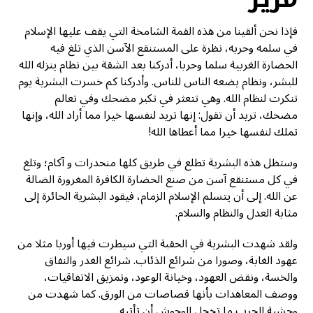
فإذا نحن ألقينا من هذه القمة الشامخة التي يقف عليها الإسلام
في سلمه وحربه، نظرة على المستنقع الآسن الذي تلغ فيه
الحضارة الغربية سلما وحربا، أدركنا بعد الشقة بين نظام ينزله الله
للبشر، ونظام يضعه الناس للناس. وأدركنا کم خسرت البشرية يوم
تنكرت لنظام الله. وهي تتعثر في تکبر مضحك وفي تعالم
مضحك، تريد أن تقول: إنها تريد لنفسها خيرا مما أراد الله، وإنها
تملك لنفسها خيرا مما أعطاها الله!
وستظل هذه البشرية تطلع في طريق كلها منحدرات و آکام؛ وتلغ
في كل مستنقع آسن من صنع الحضارة الكافرة المغرورة الضالة
عن الله. إلى أن يتسلم الإسلام الزمام، فيقود البشرية الحائرة إلى
مثابة العدل والنظام والسلام.
ولقد شهدت البشرية في الحقبة التي سيطرت فيها أوربا مثلا من
عهود الغابة، وصورا من شرائع الذئاب. شرائع الغدر والنفاق
والخسة، ونقض العهود، وخيانة الوعود، وتمزيق الاتفاقيات،
ووصف المعاهدات بأنها قصاصات من الورق. كما شهدت من
وحشية الحرب ما تخجل الوحوش أن تأتيه.