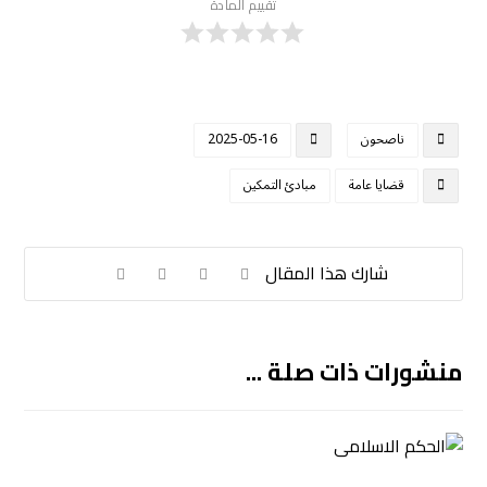
تقييم المادة
ناصحون
2025-05-16
قضايا عامة
مبادئ التمكين
منشورات ذات صلة ...