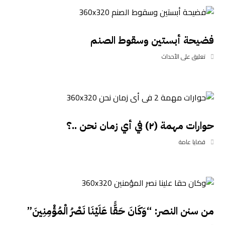
فضيحة أبستين وسقوط الصنم
تعليق على الأحداث
حوارات مهمة (٢) في أي زمان نحن ..؟
قضايا عامة
من سنن النصر: “وَكَانَ حَقًّا عَلَيْنَا نَصْرُ الْمُؤْمِنِينَ”