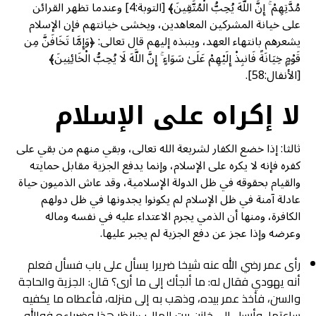
مُدَّتِهِمْ ۚ إِنَّ اللَّهَ يُحِبُّ الْمُتَّقِينَ﴾ [التوبة:4] وعندما تظهر القرائن
على خيانة المشركين المعاهدين، ويخشى خيانتهم فإن الإسلام
يشعرهم بانتهاء العهد، وينبذه إليهم قال تعالى: ﴿وَإِمَّا تَخَافَنَّ مِن
قَوْمٍ خِيَانَةً فَانبِذْ إِلَيْهِمْ عَلَىٰ سَوَاءٍ ۚ إِنَّ اللَّهَ لَا يُحِبُّ الْخَائِنِينَ﴾
[الأنفال:58].
لا إكراه على الإسلام
ثالثا: إذا خضع الكفار لشريعة الله تعالى، وبقي منهم من بقي على
كفره فإنه لا يكره على الإسلام، وإنما يدفع الجزية مقابل حمايته
والقيام بحقوقه في ظل الدولة الإسلامية، وقد عاش الذميون حياة
عادلة آمنة في ظل الإسلام لم يكونوا يجدونها في ظل دولهم
الكافرة، ومنها أن الذمي يجرم الاعتداء عليه في نفسه وماله
وعرضه وإذا عجز عن دفع الجزية لم يجبر عليها.
رأی عمر رضي الله عنه شيخا ضريرا يسأل على باب فسأل فعلم
أنه يهودي فقال له: ما ألجأك إلى ما أرى؟ قال: الجزية والحاجة
والسن، فأخذ عمر بيده، وذهب به إلى منزله، فأعطاه ما يكفيه
ساعتها، وأرسل إلى خازن بیت المال: «انظر هذا وضرباءه فوالله