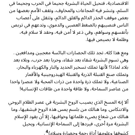
الاقتصادية، فتحيل الحياة البشرية جحيما في الحرب وجحيما في
السلم، وتنشر فيه المجاعات والمخاوف، وتقف الأمم بعضها من
بعض موقف الحذر الدائم والقلق الدائم، وتثقل على أعصاب
الناس فتصيبهم بالضغط العصبي والدموي، وتدعهم في تربص
بأنفسهم وسواهم، وفي ذعر لا أمن فيه، وحقد لا سلام فيه،
وظلمة لا بصيص فيها.
ومع هذا كله، تجد تلك الحضارات البائسة معجبين ومدافعين .
وهي تسوم البشرية شقاء بعد شقاء، وحربا بعد حرب، وبلاء بعد
بلاء. لماذا؟ لأنها تملك تسخير الحديد والنار والكهرباء والبخار،
وتملك صنع القنبلة الذرية والقنبلة الهيدروجينية والأقمار
الصناعية، ولا تملك ذرة واحدة من ذرات المحبة ولا عنصرا واحدا
من عناصر السماحة، ولا طاقة واحدة من طاقات الإنسانية!
ألا إنه المسخ الذي يصيب الروح البشرية في عصر الظلام الروحي
والانتكاس. وما هنالك من بلسم يمس هذه الروح فيشفيها، وما
هنالك من شعاع يضيء ظلماتها وخوافيها، إلا أن يقود الإسلام
البشرية مرة أخرى، فيردها إلى السماحة الإنسانية، ويحيل
4
کشوفها وعلومها أداة رحمة وحضارة وسلام)
.