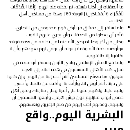
ما أنصفناه إن أكلنا شبيبته، ثم نخذله عند الهرم. ﴿إِنَّمَا الصَّدَقَاتُ
لِلْفُقَرَاءِ وَالْمَسَاكِينِ﴾ [التوبة: 60]. وهذا من مساكين أهل
الكتاب».
ولما سافر إلى دمشق مر بأرض قوم مجذومين من النصاری،
فأمر أن يعطوا من الصدقات وأن يجري عليهم القوت.
وكان من آخر وصاياه رضي الله عنه لمن يخلفه من بعده قوله:
«وأوصیه بذمة الله وذمة رسوله أن يوفي لهم بعهدهم وأن لا
يكلفوا إلا طاقتهم».
ولما بلغ الجيش الإسلامي وادي الأردن وعسكر أبو عبيدة في
فحل، كتب الأهالي المسيحيون في هذه البلاد إلى العرب
يقولون: «يا معشر المسلمين أنتم أحب إلينا من الروم، وإن كانوا
على ديننا، أنتم أوفى لنا، وأرأف بنا، وأكف عن ظلمنا، وأحسن
ولاية علينا، ولكنهم غلبونا على أمرنا وعلى منازلنا». وغلق أهل
حمص أبواب منازلهم دون جیش هرقل، وأبلغوا المسلمين أن
ولايتهم، وعدلهم أحب إليهم من ظلم الإغريق وتعسفهم.
البشرية اليوم..واقع
مرير