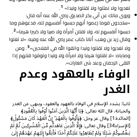
1
تغدروا ولا تمثلوا ولا تقتلوا وليدا»
.
وروى مالك عن أبي بكر الصديق رضي الله عنه أنه قال:
«ستجدون قوما زعموا أنهم حبسوا أنفسهم لله، فدعوهم وما
2
حبسوا أنفسهم له، ولا تقتلن أمرأة ولا صبيا ولا كبيرا هرما»
.
وقال زيد بن وهب: أتانا کتاب عمر رضي الله عنه وفيه: «لا تغلوا
3
ولا تغدروا ولا تقتلوا وليدا واتقوا الله في الفلاحين»
. ومن
وصاياه: «لا تقتلوا هرما ولا امرأة ولا وليدا وتوقوا قتلهم إذا
التقى الزحفان وعند شن الغارات».
الوفاء بالعهود وعدم
الغدر
ثانيا: يشدد الإسلام في الوفاء بالعهود والعقود، وينهى عن الغدر
والخيانة، قال الله تعالى: ﴿يَا أَيُّهَا الَّذِينَ آمَنُوا أَوْفُوا بِالْعُقُودِ﴾
[المائدة:1] وقال عز وجل: ﴿وَأَوْفُوا بِالْعَهْدِ ۖ إِنَّ الْعَهْدَ كَانَ مَسْئُولً﴾
[الإسراء:34] وقال تعالى: ﴿إِلَّا الَّذِينَ عَاهَدتُّم مِّنَ الْمُشْرِكِينَ ثُمَّ لَمْ
يَنقُصُوكُمْ شَيْئًا وَلَمْ يُظَاهِرُوا عَلَيْكُمْ أَحَدًا فَأَتِمُّوا إِلَيْهِمْ عَهْدَهُمْ إِلَىٰ