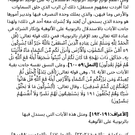
لذا أُفردت بمفهوم مستقل؛ ذلك أن الرب الذي خلق السماوات
والأرض وما فيهن، والذي يملك وحده التصرف فيها وتدبير أمورها
هو وحده الذي يستحق أن يُعبَد ولا يُشرك معه أحد في ذلك؛ ولهذا
جاءت الآيات بالاستدلال بالربوبية على الألوهية وإنكار الشرك في
عبادة الله تعالى بعد الإقرار بالربوبية؛ فمن ذلك قوله تعالى: (قُلِ
ٱلۡحَمۡدُ لِلَّهِ وَسَلَٰمٌ عَلَىٰ عِبَادِهِ ٱلَّذِينَ ٱصۡطَفَىٰٓۗ ءَآللَّهُ خَيۡرٌ أَمَّا يُشۡرِكُونَ
٥٩ أَمَّنۡ خَلَقَ ٱلسَّمَٰوَٰتِ وَٱلۡأَرۡضَ وَأَنزَلَ لَكُم مِّنَ ٱلسَّمَآءِ مَآءٗ فَأَنۢبَتۡنَا
بِهِۦ حَدَآئِقَ ذَاتَ بَهۡجَةٖ مَّا كَانَ لَكُمۡ أَن تُنۢبِتُواْ شَجَرَهَآۗ أَءِلَٰهٞ مَّعَ ٱللَّهِۚ بَلۡ
هُمۡ قَوۡمٞ يَعۡدِلُونَ)
[النمل:٥٩ -٦٠]
، وعلى النسق نفسه جاءت بقية
الآيات حتى الآية ٦٤، وهي قوله تعالى: (أَمَّن يَبۡدَؤُاْ ٱلۡخَلۡقَ ثُمَّ
يُعِيدُهُۥ وَمَن يَرۡزُقُكُم مِّنَ ٱلسَّمَآءِ وَٱلۡأَرۡضِۗ أَءِلَٰهٞ مَّعَ ٱللَّهِۚ قُلۡ هَاتُواْ
بُرۡهَٰنَكُمۡ إِن كُنتُمۡ صَٰدِقِينَ) ، وقال تعالى: (أَيُشۡرِكُونَ مَا لَا يَخۡلُقُ
شَيۡـٔٗا وَهُمۡ يُخۡلَقُونَ ١٩١ وَلَا يَسۡتَطِيعُونَ لَهُمۡ نَصۡرٗا وَلَآ أَنفُسَهُمۡ
يَنصُرُونَ)
[الأعراف
:١٩١-١٩٢]
. ومثل هذه الآيات التي يستدل فيها
بالربوبية على الألوهية
كثير؛ كما في: [البقرة:٢١-٢٢]، و[النحل:١٧]، و[المؤمنون:٨٨-٩٠]،