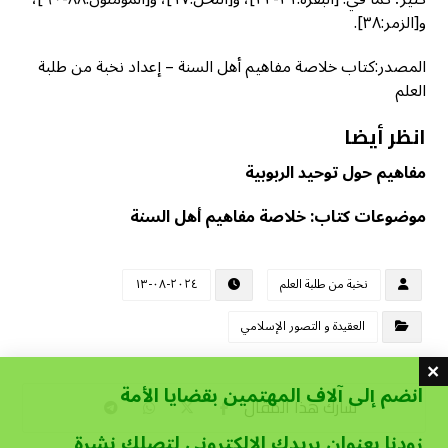
و[الزمر:٣٨].
المصدر:كتاب خلاصة مفاهيم أهل السنة – إعداد نخبة من طلبة
العلم
انظر أيضا
مفاهيم حول توحيد الربوبية
موضوعات كتاب: خلاصة مفاهيم أهل السنة
نخبة من طلبة العلم
٢٠٢٤-٠٨-١٣
العقيدة و التصور الإسلامي
انضم إلى آلاف المهتمين بقضايا الأمة
زودنا بعنوان بريدك الإلكتروني لتصلك نشرة