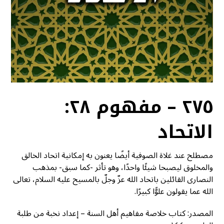
٢٧٥ – مفهوم ٢٨:
الاتحاد
مصطلح عند غلاة الصوفية أيضًا يعنون به إمكانية اتحاد الخالق
والمخلوق ليصبحا شيئًا واحدًا، وهو تأثر -كما سبق- بمذهب
النصارى القائلين باتحاد الله عزّ وجلّ بالمسيح عليه السلام، تعالى
الله عما يقولون علوًّا كبيرًا.
المصدر: كتاب خلاصة مفاهيم أهل السنة – إعداد نخبة من طلبة