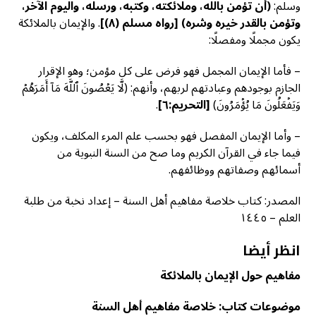
وسلم:
(أن تؤمن بالله، وملائكته،
وكتبه، ورسله، واليوم الآخر،
وتؤمن بالقدر خيره وشره)
[رواه مسلم (٨)]
. والإيمان بالملائكة
يكون مجملًا ومفصلًا:
– فأما الإيمان المجمل فهو فرض على كل مؤمن؛ وهو الإقرار
الجازم بوجودهم وعبادتهم لربهم، وأنهم: (لَّا يَعۡصُونَ ٱللَّهَ مَآ أَمَرَهُمۡ
وَيَفۡعَلُونَ مَا يُؤۡمَرُونَ)
[التحريم:٦]
.
– وأما الإيمان المفصل فهو بحسب علم المرء المكلف، ويكون
فيما جاء في القرآن الكريم وما صح من السنة النبوية من
أسمائهم وصفاتهم ووظائفهم.
المصدر: كتاب خلاصة مفاهيم أهل السنة – إعداد نخبة من طلبة
العلم – ١٤٤٥
انظر أيضا
مفاهيم حول الإيمان بالملائكة
موضوعات كتاب: خلاصة مفاهيم أهل السنة