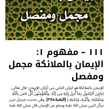
١١١ – مفهوم ١:
الإيمان بالملائكة مجمل
ومفصل
الإيمان بالملائكة هو الركن الثاني من أركان الإيمان؛ قال تعالى:
(ءَامَنَ ٱلرَّسُولُ بِمَآ أُنزِلَ إِلَيۡهِ مِن رَّبِّهِۦ وَٱلۡمُؤۡمِنُونَۚ كُلٌّ ءَامَنَ بِٱللَّهِ
وَمَلَٰٓئِكَتِهِۦ وَكُتُبِهِۦ وَرُسُلِهِۦ)
[البقرة:٢٨٥]
، وفي حديث جبريل حين
سأل النبي صلى الله عليه وسلم عن الإيمان قال صلى الله عليه