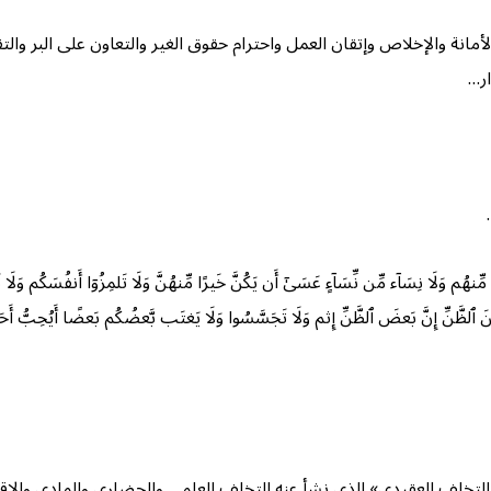
مانة والإخلاص وإتقان العمل واحترام حقوق الغير والتعاون على البر والتقو
ار…
ا مِّنهُم وَلَا نِسَاۤء مِّن نِّسَاۤءٍ عَسَىٰۤ أَن یَكُنَّ خَیرًا مِّنهُنَّ وَلَا تَلمِزُوۤا أَنفُسَكُم وَ
رًا مِّنَ ٱلظَّنِّ إِنَّ بَعضَ ٱلظَّنِّ إِثم وَلَا تَجَسَّسُوا وَلَا یَغتَب بَّعضُكُم بَعضًا أَیُحِبُّ أَحَدُك
تخلف العقيدي» الذي نشأ عنه التخلف العلمي والحضاري والمادي والاق