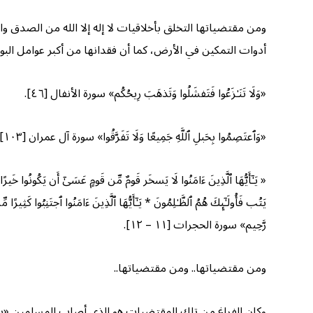
ومن مقتضياتها التخلق بأخلاقيات لا إله إلا الله من الصدق والأ
أدوات التمكين في الأرض، كما أن فقدانها من أكبر عوامل البو
«وَلَا تَنَـٰزَعُوا فَتَفشَلُوا وَتَذهَبَ رِیحُكُم» سورة الأنفال [٤٦].
«وَٱعتَصِمُوا بِحَبلِ ٱللَّهِ جَمِیعًا وَلَا تَفَرَّقُوا» سورة آل عمران [۱۰۳].
« یَـٰۤأَیُّهَا ٱلَّذِینَ ءَامَنُوا لَا یَسخَر قَومٌ مِّن قَومٍ عَسَىٰۤ أَن یَكُونُوا خَیرً
یَتُب فَأُولَـٰۤىِٕكَ هُمُ ٱلظَّـٰلِمُونَ * یَـٰۤأَیُّهَا ٱلَّذِینَ ءَامَنُوا ٱجتَنِبُوا كَثِی
رَّحِیم» سورة الحجرات [۱۱ – ۱۲].
ومن مقتضياتها.. ومن مقتضياتها..
وكان الفراغ من تلك المقتضيات هو الذي أصاب المسلمين «بال