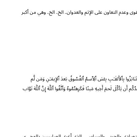
ى وعدم التعاون على الإثم والعدوان.. الخ.. الخ.. وهي من أكبر
لَا تَنَابَزُوا بِٱلأَلقَـٰبِ بِئسَ ٱلِٱسمُ ٱلفُسُوقُ بَعدَ ٱلإِیمَـٰنِ وَمَن لَّم
ُم أَن یَأكُلَ لَحمَ أَخِیهِ مَیتًا فَكَرِهتُمُوهُ وَٱتَّقُوا ٱللَّهَ إِنَّ ٱللَّهَ تَوَّاب
تصادي والحربي والسياسي.. الذي أغرى الصليبيين بالمجيء،