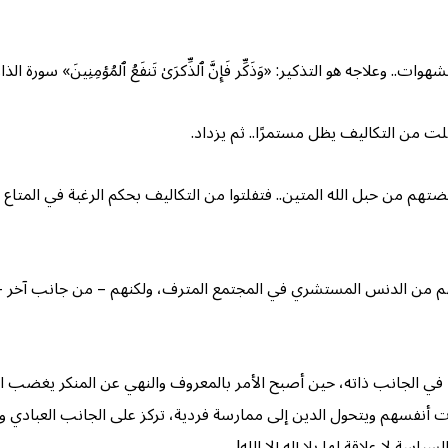
لاجه هو التذكير: «وَذَكِّر فَإِنَّ ٱلذِّكرَىٰ تَنفَعُ ٱلمُؤمِنِینَ» سورة الذاريا
تفلت من التكاليف يظل مستمرًا.. ثم يزداد.
هم من حبل الله المتين.. فتفلتوا من التكاليف بحكم الرغبة في المتاع
من الدنس المستشري في المجتمع المترف، ولكنهم – من جانب آخر – انعزل
اها في الجانب ذاته، حين أصبح الأمر بالمعروف والنهي عن المنكر يغض
ت أنفسهم ويتحول الدين إلى ممارسة فردية، تركز على الجانب العبادي 
ة لا علاقة لها بلا إله إلا الله!