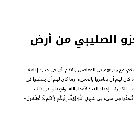
لغزو الصليبي من أرض
لام، مع وقوعهم في المعاصي والآثام، أي في حدود إقامة
كان لهم أن يغامروا بالمجيء، وما كان لهم أن يتمكنوا في
الكثيرة – إعداد العدة لأعداء الله، والإنفاق في ذلك
َا تُنفِقُوا مِن شَیء فِی سَبِیلِ ٱللَّهِ یُوَفَّ إِلَیكُم وَأَنتُم لَا تُظلَمُونَ»