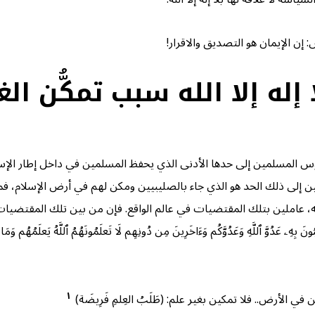
 إن الإيمان هو التصديق والاقرار!
له إلا الله سبب تمكُّن ا
فوس المسلمين إلى حدها الأدنى الذي يحفظ المسلمين في داخل إطار الإس
 إلى ذلك الحد هو الذي جاء بالصليبيين ومكن لهم في أرض الإسلام، فما 
له، عاملين بتلك المقتضيات في عالم الواقع. فإن من بين تلك المقتضيات – 
 بِهِۦ عَدُوَّ ٱللَّهِ وَعَدُوَّكُم وَءَاخَرِینَ مِن دُونِهِم لَا تَعلَمُونَهُمُ ٱللَّهُ یَعلَمُهُم وَم
١
 الأرض.. فلا تمكين بغير علم: (طَلَبُ العِلمِ فَرِيضَة)