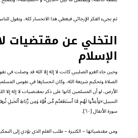
ثم يجيء الفكر الإرجائي فيغطي هذا الانحسار كله.. ويقول للناس:
التخلي عن مقتضيات لا إ
الإسلام
وحين جاء الغزو الصليبي كانت لا إله إلا الله قد وصلت في ن
الصلاة وتحكيم شريعة الله.. وكان انحسارها في نفوس المسلمين
الأرض، لو أن المسلمين كانوا على ذكر بمقتضيات لا إله إلا ال
السبيل:«وَأَعِدُّوا لَهُم مَّا ٱستَطَعتُم مِّن قُوَّة وَمِن رِّبَاطِ ٱلخَیلِ تُرهِبُونَ
سورة الأنفال [٦٠].
ومن مقتضياتها – الكثيرة – طلب العلم الذي يؤدي إلى التمكين في