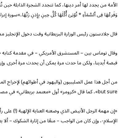
الأمة من يجدد لها أمر دينها، كما تتجدد الشجرة الذابلة حين تُتَعهد بالرع
وَفَرعُهَا فِی ٱلسَّمَاۤءِ * تُؤتِیۤ أُكُلَهَا كُلَّ حِینِ بِإِذنِ رَبِّهَا..»سورة إبراهيم [٢٤
قال جلادستون رئيس الوزارة البريطانية وقت دخول الإنجليز مص
وقال توماس بين – المستشرق الأمریکي – في مقدمة كتابه «ال
قبضة أيدينا، ولكن ما حدث مرة يمكن أن يحدث مرة أخرى. وإن ا
but sure»، كما قال «کرومر» أول «معتمد بريطاني» في مصر:
«إن مهمة الرجل الأبيض الذي وضعته العناية الإلهية (!) عل
الإسلام-، وإن كان من الواجب – منعًا من إثارة الشكوك – ألا