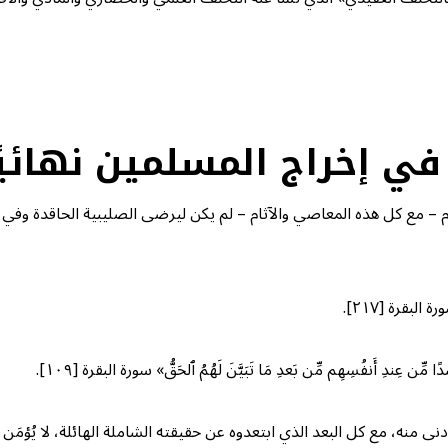
 في إخراج المسلمين نهائيً
 – مع كل هذه المعاصي والآثام – لم يكن ليرضى الصليبية الحاقدة وفي أ
رة البقرة [۲۱۷].
سَدًا مِّن عِندِ أَنفُسِهِم مِّن بَعدِ مَا تَبَیَّنَ لَهُمُ ٱلحَقُّ» سورة البقرة [۱۰۹].
نى منه، مع كل البعد الذي ابتعدوه عن حقيقته الشاملة الهائلة، لا يُؤمَن 