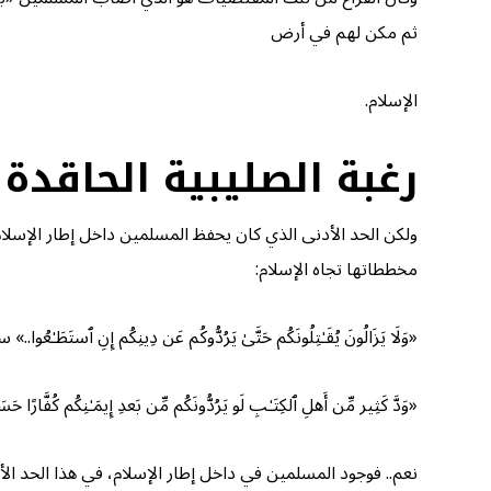
ثم مكن لهم في أرض
الإسلام.
رغبة الصليبية الحاقدة
ولكن الحد الأدنى الذي كان يحفظ المسلمين داخل إطار الإسلام
مخططاتها تجاه الإسلام:
«وَلَا یَزَالُونَ یُقَـٰتِلُونَكُم حَتَّىٰ یَرُدُّوكُم عَن دِینِكُم إِنِ ٱستَطَـٰعُوا..» سو
«وَدَّ كَثِیر مِّن أَهلِ ٱلكِتَـٰبِ لَو یَرُدُّونَكُم مِّن بَعدِ إِیمَـٰنِكُم كُفَّارًا حَ
نعم.. فوجود المسلمين في داخل إطار الإسلام، في هذا الحد الأد