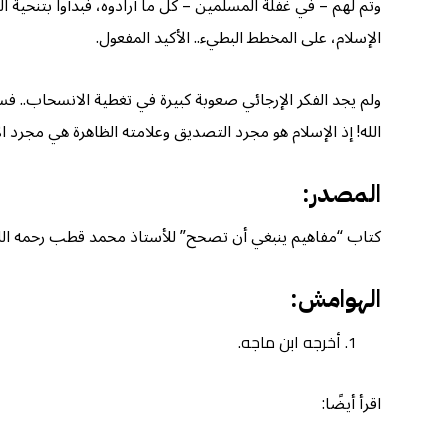
وتم لهم – في غفلة المسلمين – كل ما أرادوه، فبدأوا بتنحية
الإسلام، على المخطط البطيء.. الأكيد المفعول.
ولم يجد الفكر الإرجائي صعوبة كبيرة في تغطية الانسحاب.. فس
الله! إذ الإسلام هو مجرد التصديق وعلامته الظاهرة هي مجرد الإ
المصدر:
كتاب “مفاهيم ينبغي أن تصحح” للأستاذ محمد قطب رحمه الله، ص١٢١-١٢٨ بتصرُّ
الهوامش:
أخرجه ابن ماجه.
اقرأ أيضًا: