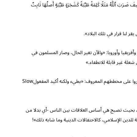
مَثَلًا كَلِمَةً طَیِّبَةً كَشَجَرَةٍ طَیِّبَةٍ أَصلُهَا ثَابِتٌ
 لنا قرار في تلك البلاد».
يقيا وأوروبا: «والآن تغير الحال، وصار المسلمون في
لة غير قابلة للانطفاء..»
من أجل هذا عمل الصليبيون (واليهود في أطوائهم) لإخراج المسلمين نهائيًا من الإسلام لكي يأمنوا، ويطمئنوا، ويستريحوا، وإن كانوا ساروا على مخططهم المعروف: «بطيء ولكنه أكيد المفعولSlow
ن، بحيث تصبح هي أساس العلاقات بين الناس -أي بدلا من
للدين الإسلامي، كالاحتفالات الدينية وما شابه ذلك»!