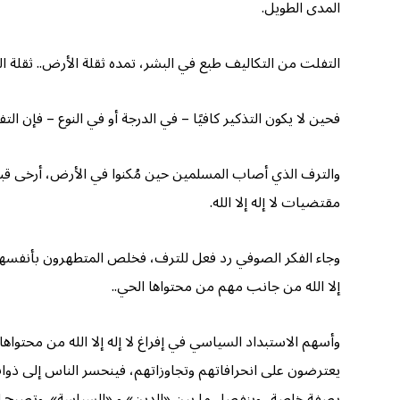
المدى الطويل.
التفلت من التكاليف طبع في البشر، تمده ثقلة الأرض.. ثقلة الشهوات.. وع
فحين لا يكون التذكير كافيًا – في الدرجة أو في النوع – فإن ال
والترف الذي أصاب المسلمين حين مُكنوا في الأرض، أرخی قبضت
مقتضيات لا إله إلا الله.
وجاء الفكر الصوفي رد فعل للترف، فخلص المتطهرون بأنفسهم 
إلا الله من جانب مهم من محتواها الحي..
وأسهم الاستبداد السياسي في إفراغ لا إله إلا الله من محتو
يعترضون على انحرافاتهم وتجاوزاتهم، فينحسر الناس إلى ذوا
بصفة خاصة.. وينفصل ما بين «الدين» و «السياسة». وتصبح السياس