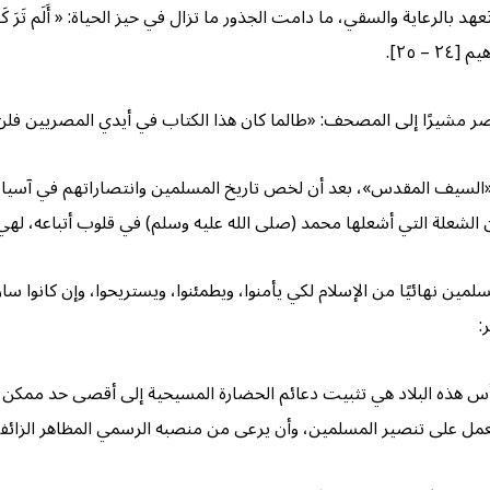
اية والسقي، ما دامت الجذور ما تزال في حيز الحياة: « أَلَم تَرَ كَیفَ ضَرَبَ ٱللَّهُ 
 – ٢٥].
ر مشيرًا إلى المصحف: «طالما كان هذا الكتاب في أيدي المصريين فلن يقر
سيف المقدس»، بعد أن لخص تاريخ المسلمين وانتصاراتهم في آسيا وأفر
لشعلة التي أشعلها محمد (صلى الله عليه وسلم) في قلوب أتباعه، لهي شع
ى رأس هذه البلاد هي تثبيت دعائم الحضارة المسيحية إلى أقصى حد ممك
 يعمل على تنصير المسلمين، وأن يرعى من منصبه الرسمي المظاهر الزائفة 