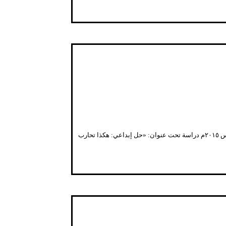
قد تفتق ذهن العسكر في مصر عن طرق إبداعية في القضاء على الأنفاق وخنق قطاع غزة أبهرت اليهود أنفسهم، حتى أن صحيفة معاريف الإسرائيلية نشرت في ١٨ أغسطس ٢٠١٥م دراسة تحت عنوان: «حل إبداعي: هكذا تحارب