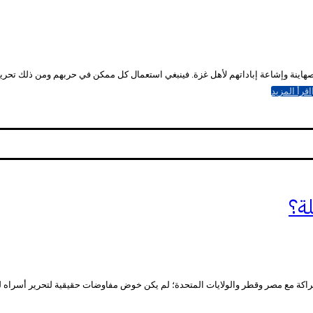
اينة وإشاعة إباداتهم لأهل غزة. فينبغي استعمال كل ممكن في حربهم ومن ذلك تحريك ض
اقرأ المزيد
لة؟
اكة مع مصر وقطر والولايات المتحدة؛ لم يكن خوض مفاوضات حقيقية لتحرير أسراه لدى