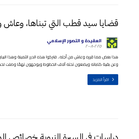
قضايا سيد قطب التي تبناها، وعاش واس
العقيدة و التصور الإسلامي
٢٠٢٥-٠٨-٢٠
هذا بعض مما قرره وعاش من أجله.. فتركوا هذه الدرر الثمينة وهذا البيان 
وعن بقية كتاباته ويضعون تحته آلاف الخطوط ويوجهون تهمًا وصلت لحد الإسفا
اقرأ المزيد
دراسات في السيرة النبوية خصائص المرح