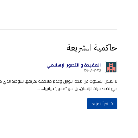
حاكمية الشريعة
العقيدة و التصور الإسلامي
٢٠٢٥-٠٨-٢٨
لا يمكن السكوت عن هذه النوازل وعدم ملاحظة تحريفها للتوحيد الذي ه
حيّ لضبط حياة الإنسان، بل هو "محور" حياتها... ...
اقرأ المزيد