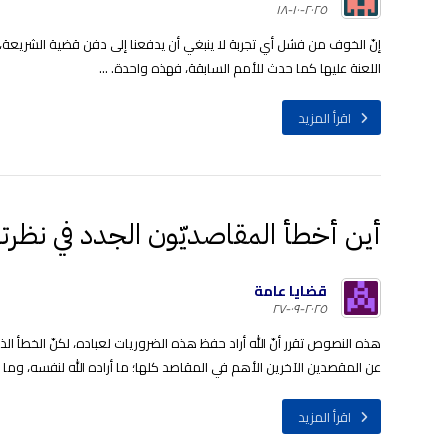
٢٠٢٥-١٠-١٨
إنّ الخوف من فشل أي تجربة لا ينبغي أن يدفعنا إلى دفن قضية الشريعة
اللعنة عليها كما حدث للأمم السابقة، فهذه واحدة. ...
اقرأ المزيد
أين أخطأ المقاصديّون الجدد في نظرتهم 
قضايا عامة
٢٠٢٥-٠٩-٢٧
هذه النصوص تقرر أنّ الله أراد حفظ هذه الضروريات لعباده، لكنّ الخطأ 
عن المقصدين الآخرين الأهم في المقاصد كلها؛ ما أراده الله لنفسه، وما أرا
اقرأ المزيد