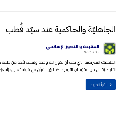
الجاهليّة والحاكمية عند سيّد قُطب
العقيدة و التصور الإسلامي
٢٠٢٦-٠٤-١٥
الحاكميّة التشريعية التي يجب أن تكونَ لله وحده وليست لأحد من خلقه هي
الألوهيّة، بل من مقوَماتِ التوحيد، كما بيّن القرآن في قوله تعالى: {أَفَغَيْرَ اللّهِ أَبْتَغِي ح
اقرأ المزيد