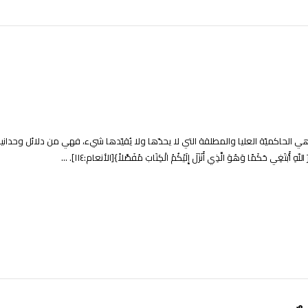
 الحاكميّة العليا والمطلقة التي لا يحدّها ولا يُقيّدها شيء، فهي من دلائل وحداني
َكَمًا وَهُوَ الَّذِي أَنَزَلَ إِلَيْكُمُ الْكِتَابَ مُفَصَّلاً}[الأنعام:١١٤]. ...