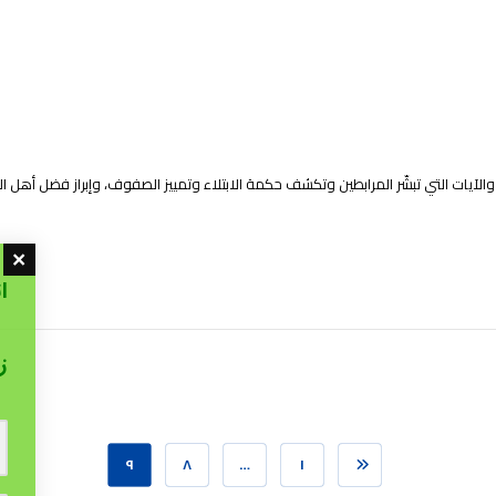
والآيات التي تبشّر المرابطين وتكشف حكمة الابتلاء وتمييز الصفوف، وإبراز فضل أهل
ا
ز
٩
٨
…
١