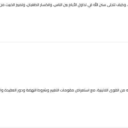
ف تتجلى سنن الله في تداول الأيام بين الناس، وانكسار الطغيان، وتمييز الخبيث من 
ه من القوى اللاتينية، مع استعراض مقومات التغيير وشروط النهضة ودور العقيدة و