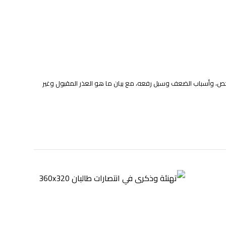
لرخص، وأسباب الضعف وسبل رفعه، مع بيان ما هو العذر المقبول وغير