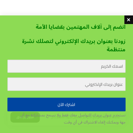
انضم إلى آلاف المهتمين بقضايا الأمة
زودنا بعنوان بريدك الإلكتروني لتصلك نشرة
منتظمة
اشترك الآن
نستخدم عنوان بريدك للتواصل معك فقط ولا نسمح بمشاركته مع أي
يستخدم هذا الموقع الكوكيز لتحسين تجربة المستخدم.
قبول وإغلاق
جهة
ويمكنك إلغاء الاشتراك في أي وقت