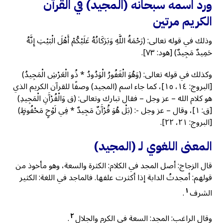
ورد اسمه سبحانه (المجيد) في القرآن
الكريم مرتين
وذلك في قوله تعالى: (رَحْمَةُ اللَّهِ وَبَرَكَاتُهُ عَلَيْكُمْ أَهْلَ الْبَيْتِ إِنَّهُ
حَمِيدٌ مَجِيدٌ) [هود: ٧٣].
وكذلك في قوله تعالى: (وَهُوَ الْغَفُورُ الْوَدُودُ * ذُو الْعَرْشِ الْمَجِيدُ)
[البروج: ١٤، ١٥]، كما جاء اسم (المجيد) وصفًا للقرآن الكريم الذي
هو كلام الله – عز وجل – فقال تبارك وتعالى: (ق وَالْقُرْآَنِ الْمَجِيدِ)
[ق: ١]، وقال – عز وجل -: (بَلْ هُوَ قُرْآَنٌ مَجِيدٌ * فِي لَوْحٍ مَحْفُوظٍ)
[البروج: ٢١، ٢٢].
المعنى اللغوي لـ (المجيد)
قال الزجاج: أصل المجد في الكلام: الكثرة والسعة، وهو مأخوذ من
قولهم: أمجدتُ الدابة إذا أكثرت علفها. فالماجد في اللغة: الكثير
١
الشرف
.
٢
وقال الراغب: المجد: السعة في الكرم والجلال
.