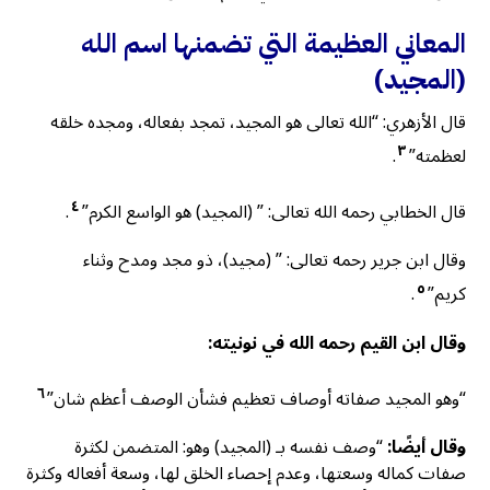
المعاني العظيمة التي تضمنها اسم الله
(المجيد)
قال الأزهري: “الله تعالى هو المجيد، تمجد بفعاله، ومجده خلقه
٣
لعظمته”
.
٤
قال الخطابي رحمه الله تعالى: ” (المجيد) هو الواسع الكرم”
.
وقال ابن جرير رحمه تعالى: ” (مجيد)، ذو مجد ومدح وثناء
٥
كريم”
.
وقال ابن القيم رحمه الله في نونيته:
٦
“وهو المجيد صفاته أوصاف تعظيم فشأن الوصف أعظم شان”
وقال أيضًا:
“وصف نفسه بـ (المجيد) وهو: المتضمن لكثرة
صفات كماله وسعتها، وعدم إحصاء الخلق لها، وسعة أفعاله وكثرة