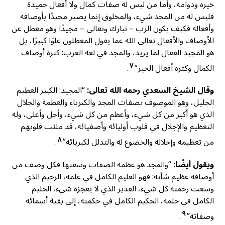
خيره ودوامه، وأما من ليس له صفات كمال ولا أفعال حميدة
فليس له من المجد شيء، والمخلوق إنما يصير مجيدًا بأوصافه
وأفعاله فكيف يكون الرب – تبارك وتعالى – مجيدًا وهو معطل عن
الأوصاف والأفعال تعالى الله عما يقول المعطلون علوًا كبيرًا، بل
هو المجيد الفعال لما يريد، والمجد في لغة العرب: كثرة أوصاف
٧
الكمال وكثرة أفعال الخير”
.
وقال الشيخ السعدي رحمه الله تعالى:
“المجيد: الكبير العظيم
الجليل، وهو الموصوف بصفات المجد والكبرياء والعظمة والجلال
الذي هو أكبر من كل شيء، وأعظم من كل شيء، وأجل وأعلى، وله
التعظيم والإجلال في قلوب أوليائه وأصفيائه، قد ملئت قلوبهم
٨
من تعظيمه وإجلاله والخضوع له والتذلل لكبريائه”
.
ويقول أيضًا:
“والمجد هو عظمة الصفات وسعتها فكل وصف من
أوصافه عظيم شأنه: فهو العليم الكامل في علمه، الرحيم الذي
وسعت رحمته كل شيء، القدير الذي لا يعجزه شيء، الحليم
الكامل في حلمه، الحكيم الكامل في حكمته، إلى بقية أسمائه
٩
وصفاته”
.