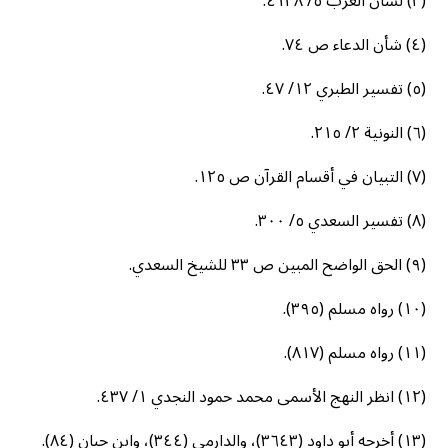
(٣) لسان العرب ٥/ ٤١٣٨.
(٤) شأن الدعاء ص ٧٤.
(٥) تفسير الطبري ١٢/ ٤٧.
(٦) النونية ٢/ ٢١٥.
(٧) التبيان في أقسام القرآن ص ١٢٥.
(٨) تفسير السعدي ٥/ ٣٠٠.
(٩) الحق الواضح المبين ص ٣٣ للشيخ السعدي.
(١٠) رواه مسلم (٣٩٥).
(١١) رواه مسلم (٨١٧).
(١٢) انظر النهج الأسمى محمد حمود النجدي ١/ ٤٣٧.
(١٣) أخرجه أبو داود (٣٦٤٣)، والدارمي (٣٤٤)، وابن حبان (٨٤).