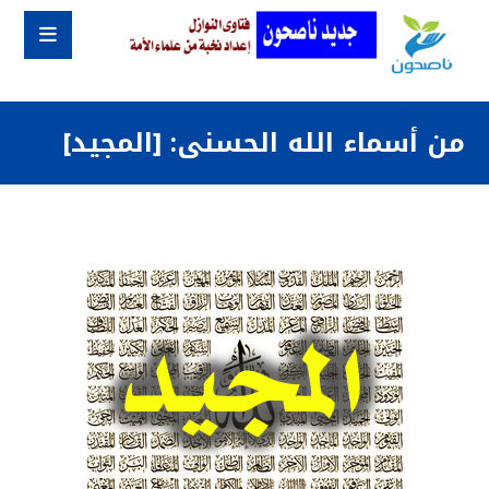
من أسماء الله الحسنى: [المجيد]