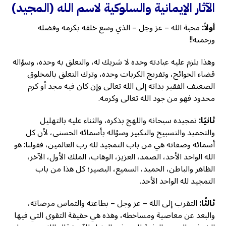
الآثار الإيمانية والسلوكية لاسم الله
(المجيد)
أولاً:
محبة الله – عز وجل – الذي وسع خلقه بكرمه وفضله
ورحمته!!
وهذا يلزم عليه عبادته وحده لا شريك له، والتعلق به وحده، وسؤاله
قضاء الحوائج، وتفريج الكربات وحده، وترك التعلق بالمخلوق
الضعيف الفقير بذاته إلى الله تعالى وإن كان فيه مجد أو كرم
محدود فهو من جود الله تعالى وكرمه.
ثانيًا:
تمجيده سبحانه واللهج بذكره، والثناء عليه بالتهليل
والتحميد والتسبيح والتكبير وسؤاله بأسمائه الحسنى، لأن كل
أسمائه وصفاته هي من باب التمجيد لله رب العالمين، فقولنا: هو
الله الواحد الأحد، الصمد، العزيز، الوهاب، الملك الأول، الآخر،
الظاهر والباطن، الحميد، السميع، البصير؛ كل هذا من باب
التمجيد لله الواحد الأحد.
ثالثًا:
التقرب إلى الله – عز وجل – بطاعته والتماس مرضاته،
والبعد عن معاصية ومساخطه، وهذه هي حقيقة التقوى التي فيها