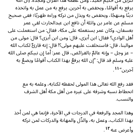
تنزيل من حكيم حميد، ومن عظمة هذا القرآن ومجده: (أن الله
يرفع به أقوامًا، ويخفض به آخرين. يرفع به من عمل به واتخذه
دينًا ومنهجًا، ويخفض به ويذل من تركه وراءه ظهريًا؛ ففي صحيح
مسلم عن عامر بن واثلة أن نافع ابن عبدالحارث لقي عمر
بعسفان، وكان عمر يستعمله على مكة، فقال: من استعملت على
أهل الوادي؟ فقال: ابن أبزى، قال: ومن ابن أبزى؟ قال: مولى من
موالينا، قال: فاستخلفت عليهم مولى؟! قال: إنه قارئٌ لكتاب الله
– عز وجل – وإنه عالمٌ بالفرائض، قال عمر: أما إن نبيكم صلى الله
عليه وسلم قد قال: “إن الله يرفعُ بهذا الكتاب أقوامًا ويضعُ به
١١
آخرين”
.
فقد رفع الله تعالى هذا المولى لحفظه لكتابه، وعلمه به مع
انحطاط نسبه وشرفه على غيره من أهل مكة أهل الشرف
والنسب.
وهذا المجد والرفعة في الدرجات في الآخرة، فإنما هي لمن أخذ
بهذا الكتاب، وعمل به، والذّل والمهانة والدركات لمن تركه
١٢
وأعرض عنه
.