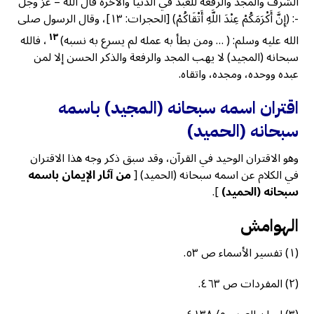
الشرف والمجد والرفعة للعبد في الدنيا والآخرة قال الله – عز وجل
-: (إِنَّ أَكْرَمَكُمْ عِنْدَ اللَّهِ أَتْقَاكُمْ) [الحجرات: ١٣]، وقال الرسول صلى
١٣
الله عليه وسلم: ( … ومن بطأ به عمله لم يسرع به نسبه)
، فالله
سبحانه (المجيد) لا يهب المجد والرفعة والذكر الحسن إلا لمن
عبده ووحده، ومجده، واتقاه.
اقتران اسمه سبحانه (المجيد) باسمه
سبحانه (الحميد)
وهو الاقتران الوحيد في القرآن، وقد سبق ذكر وجه هذا الاقتران
في الكلام عن اسمه سبحانه (الحميد) [
من آثار الإيمان باسمه
سبحانه (الحميد)
].
الهوامش
(١) تفسير الأسماء ص ٥٣.
(٢) المفردات ص ٤٦٣.