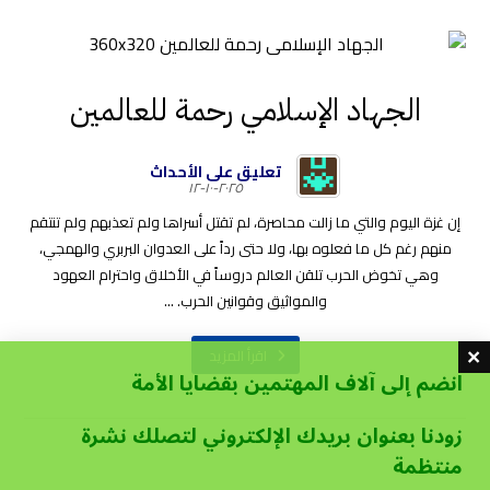
الجهاد الإسلامي رحمة للعالمين
تعليق على الأحداث
٢٠٢٥-١٠-١٢
إن غزة اليوم والتي ما زالت محاصرة، لم تقتل أسراها ولم تعذبهم ولم تنتقم
منهم رغم كل ما فعلوه بها، ولا حتى رداً على العدوان البربري والهمجي،
وهي تخوض الحرب تلقن العالم دروساً في الأخلاق واحترام العهود
والمواثيق وقوانين الحرب. ...
اقرأ المزيد
انضم إلى آلاف المهتمين بقضايا الأمة
زودنا بعنوان بريدك الإلكتروني لتصلك نشرة
منتظمة