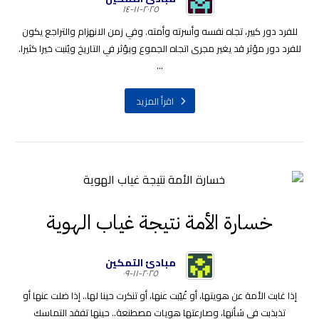
٢٠٢٥-١١-١٤
للفرد دور كبير، تجاه نفسه وأسرته وأمته. وفي زمن الانهزام والتراجع يكون
للفرد دور مؤثر قد يغير مجرى اتجاه الجموع ويؤثر في التاريخ ويُنبت خيرا كثيرا.
...
اقرأ المزيد
خسارة الأمة نتيجة غياب الهوية
مبادئ التمكين
٢٠٢٥-١١-٠٩
إذا غابت الأمة عن هويتها، أو غُيّبت عنها، أو تنكرت حينا لها.. إذا ضلت عنها أو
تذبذبت في شأنها، وصارعتها هويات مصطنعة.. حينها تفقد التماسك