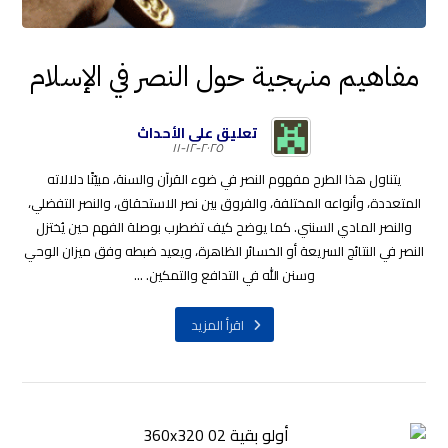
مفاهيم منهجية حول النصر في الإسلام
تعليق على الأحداث
٢٠٢٥-١٢-١١
يتناول هذا الطرح مفهوم النصر في ضوء القرآن والسنة، مبيّنًا دلالاته
المتعددة، وأنواعه المختلفة، والفروق بين نصر الاستحقاق، والنصر التفضلي،
والنصر المادي السنني. كما يوضح كيف تضطرب بوصلة الفهم حين يُختزل
النصر في النتائج السريعة أو الخسائر الظاهرة، ويعيد ضبطه وفق ميزان الوحي
وسنن الله في التدافع والتمكين. ...
اقرأ المزيد