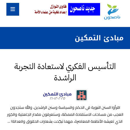
مبادئ التمكين
التأسيس الفكري لاستعادة التجربة
الراشدة
مبادئ التمكين
٢٠٢٥-١٢-٢١
اقرأوا السنن النبوية في الحكم والسياسة وسنن الراشدين، والله ستجدون
العجب من مساحات الاستفادة الممكنة، وستعرفون مقدار الجاهلية والجَور
الذي تعيشه الأنظمة المعاصرة، مهما تبجّحت بشعارات الحقوق والعدالة! ...