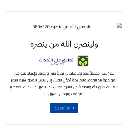
ولينصرن الله من ينصره
تعليق على الأحداث
٢٠٢٥-١٠-١٤
النصرُ ليسَ حصيلةَ عددٍ ولا عتادٍ؛ بل ثمرةُ صبرٍ، وتجربةٍ، وإعدادٍ متواصل.
المواجهةُ تلد القوة، والعزيمةُ تُحوِّل القليلَ إلى رهابٍ للعدوّ. شرطُ النصرِ
التمسّكُ بشرع الله والصفاءُ عن التنازعِ وطلبِ الدنيا؛ فإن غاب ذلك تضعضع
الموقف وتراخى السبيل. ...
اقرأ المزيد