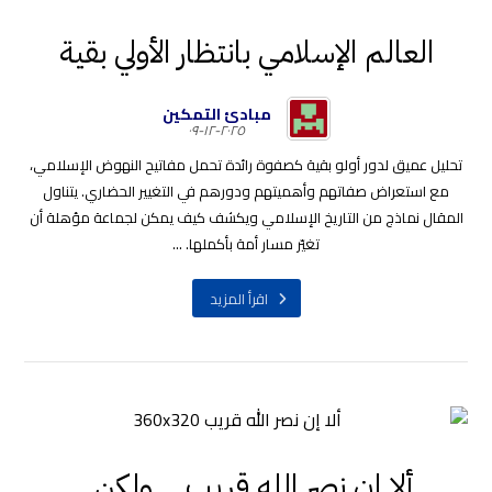
العالم الإسلامي بانتظار الأولي بقية
مبادئ التمكين
٢٠٢٥-١٢-٠٩
تحليل عميق لدور أولو بقية كصفوة رائدة تحمل مفاتيح النهوض الإسلامي،
مع استعراض صفاتهم وأهميتهم ودورهم في التغيير الحضاري. يتناول
المقال نماذج من التاريخ الإسلامي ويكشف كيف يمكن لجماعة مؤهلة أن
تغيّر مسار أمة بأكملها. ...
اقرأ المزيد
ألا إن نصر الله قريب… ولكن..