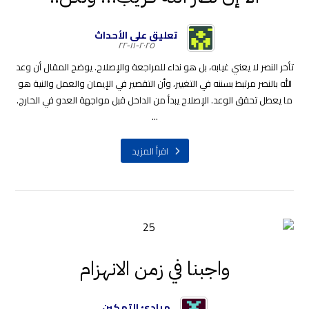
تعليق على الأحداث
٢٠٢٥-١١-٢٢
تأخر النصر لا يعني غيابه، بل هو نداء للمراجعة والإصلاح. يوضح المقال أن وعد
الله بالنصر مرتبط بسننه في التغيير، وأن التقصير في الإيمان والعمل والنية هو
ما يعطل تحقق الوعد. الإصلاح يبدأ من الداخل قبل مواجهة العدو في الخارج.
...
اقرأ المزيد
واجبنا في زمن الانهزام
مبادئ التمكين