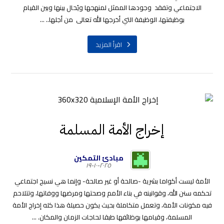
الاجتماعي وتفقد وجودها الممثل لمنهجها ويُحال بينها وبين القيام
بوظيفتها، الوظيفة التي أخرجها الله تعالى من أجلها.. ...
اقرأ المزيد
إخراج الأمة المسلمة
مبادئ التمكين
٢٠٢٥-١٠-١٩
الأمة ليست أكواما بشرية -صالحة أو غير صالحة- وإنما هي نسيج اجتماعي
تحكمه سنن الله، وقوانينه في بناء الأمم وصحتها ومرضها ووفاتها، وتتلاحم
فيه مكونات الأمة، وتعمل متكاملة بحيث يكون حصيلة هذا كله إخراج الأمة
المسلمة، وقيامها بوظائفها طبقا لحاجات الزمان والمكان. ...