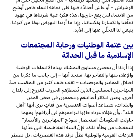
الرشراش – أو عاش أجدادُه فيها فلي تجاهه انتماء خاص أوشج
من الانتماء لمن يقع خارجها، هذه فكرة غبية شربناها في عهود
تخلّفنا وانكسارنا ونكساتنا، وإذا ما أردنا النهوض يومًا من كبوتنا،
ينبغي لنا التخلّي عنها إلى الأبد.
بين عتمة الوطنيات ورحابة المجتمعات
الإسلامية ما قبل الحداثة
إذا أردنا أن نحصيَ مساوئ التمسّك بهذه الانتماءات الوطنية
والإعلاء منها والتفاخر بها، سنجد أنها – إلى جانب ما ذكرنا من
اختلال المعايير والمرجعيات – تقف خلف كثير من التعصّب ضدّ
المهاجرين المسلمين الذين تُضطرّهم الحروب للنزوح إلى بلدان
أخرى، وحين تتكاثر أعدادهم ويتجمعون في بعض المدن
والبلدات، تتصاعد أصوات العنصرية من فئاتٍ ترى أنها “أهل
البلد”، وأن هؤلاء غرباء جاؤوا ليزاحموهم في أرزاقهم! ومهما
حاولتِ الحكوماتُ استحضار نموذج “المهاجرين والأنصار”
للتخفيف من وطأة ذلك، فإنّ البنية المفاهيمية التي غذّتها
النزعات القومية والوطنية تظلّ ترفد هذه العنصريات، بل تضطر