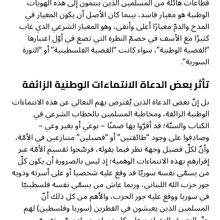
قطاعات هائلة من المسلمين الذين ينتمون إلى هذه الهويات
الوطنية هو معيار فاسد، بينما كان الأصل أن يكون المعيار في
المدح والذمّ معيارًا أعلى وأنقى، وهو المعيار الشرعي الذي غاب
كثيرًا مع الأسف في خضمّ النظرة التي تضع في أوّل اعتبارها
“القضية الوطنية”، سواء كانت “القضية الفلسطينية” أو “الثورة
السورية”.
تأثر بعض الدعاة الانتماءات الوطنية الزائفة
بل إنّ بعض الدعاة الذين يُفترض بهم التعالي عن هذه الانتماءات
الوطنية الزائفة، ومخاطبة المسلمين بالخطاب الشرعي في
الكتاب والسنّة؛ قد أقرّوا بها ضمنًا – بوعي أو بغير وعي –
وصادقوا على وجود “طائفتين” أو “فصيلين” متنازعين في الأمّة،
وأنّ لكلّ فصيل وجهة نظر فيما يقوله، فرسّخوا تقسيم الأمّة عبر
إقرارهم بهذه الانتماءات الوهمية؛ إذ ليس بالضرورة أن يكون كلّ
من يسمّي نفسه سوريّا قد وقع عليه شخصيا أو على أسرته وذويه
جور حزب الله اللبناني، وربما عاش من يسمّي نفسه فلسطينيّا
في سوريا ووقع عليه جور الحزب، والأهم من كل ذلك أنّ
المسلمين الذين يعيشون في القطرين (سوريا وفلسطين) لهم
حقّ النصرة والتضامن على كل مسلم، سواء سمّى نفسه