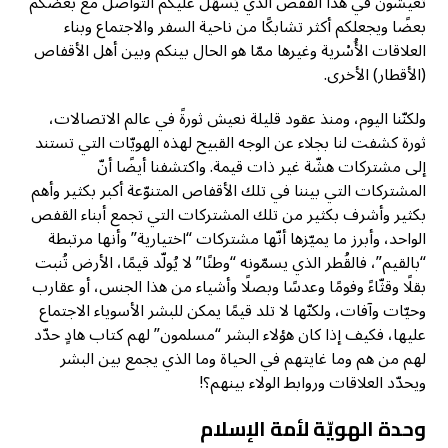
تعيشون في هذا القفص الذي يُسهّل عليكم التواصل مع بعضكم
بعضًا ويجعلكم أكثر تشابكًا من ناحية السفر والاجتماع وبناء
العلاقات الأُسْرية وغيرها ممّا هو الحال بينكم وبين أهل الأقفاص
(الأقطار) الأخرى.
ولكنّنا اليوم، ومنذ عقود قليلة نعيش ثورةً في عالم الاتصالات،
ثورة كشفت لنا بجلاء عن الوجه القبيح لهذه الهويّات التي تستند
إلى مشتركات هشّة غير ذات قيمة. واكتشفنا أيضًا أنّ
المشتركات التي بيننا في تلك الأقفاص المتنوّعة أكبر بكثير وأهم
بكثير وأشرف بكثير من تلك المشتركات التي تجمع أبناء القفص
الواحد، وأبرز ما يميّزها أنّها مشتركات “اختيارية” وأنها مرتبطة
“بالقيم”، فالقُطر الذي يسمّونه “وطنًا” لا يُولّد قيمًا، الأرض تُنبت
بقلًا وقثّاءً وفومًا وعدسًا وبصلًا وأشياء من هذا الجنس، أو عقارب
وحيّات وآفات، ولكنّها لا تلد قيمًا يمكن للبشر الأسوياء الاجتماع
عليها، فكيف إذا كان هؤلاء البشر “مسلمون” لهم كتاب هادٍ حدّد
لهم من هم وما غايتهم في الحياة وما الذي يجمع بين البشر
ويحدّد العلاقات وروابط الولاء بينهم؟!
وحدة الهويّة لأمة الإسلام