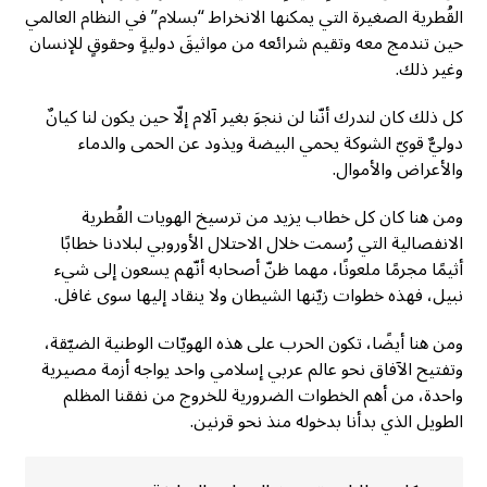
القُطرية الصغيرة التي يمكنها الانخراط “بسلام” في النظام العالمي
حين تندمج معه وتقيم شرائعه من مواثيقَ دوليةٍ وحقوقٍ للإنسان
وغير ذلك.
كل ذلك كان لندرك أنّنا لن ننجوَ بغير آلام إلّا حين يكون لنا كيانٌ
دوليٌّ قويّ الشوكة يحمي البيضة ويذود عن الحمى والدماء
والأعراض والأموال.
ومن هنا كان كل خطاب يزيد من ترسيخ الهويات القُطرية
الانفصالية التي رُسمت خلال الاحتلال الأوروبي لبلادنا خطابًا
أثيمًا مجرمًا ملعونًا، مهما ظنّ أصحابه أنّهم يسعون إلى شيء
نبيل، فهذه خطوات زيّنها الشيطان ولا ينقاد إليها سوى غافل.
ومن هنا أيضًا، تكون الحرب على هذه الهويّات الوطنية الضيّقة،
وتفتيح الآفاق نحو عالم عربي إسلامي واحد يواجه أزمة مصيرية
واحدة، من أهم الخطوات الضرورية للخروج من نفقنا المظلم
الطويل الذي بدأنا بدخوله منذ نحو قرنين.