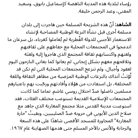
رؤساء لبلدية هذه المدينة الناهضة كإسماعيل بابوق، وسعيد
المفتي، وعبد الرحمن خليفة.
الشاهد:
أنّ هذه الشريحة المسلمة حين هاجرت إلى بلدان
مسلمة أخرى قبل نشأة النزعة الوطنية المصاحبة لإنشاء
الاستعمار الأجنبي للدولة القُطرية لم يُعاملوا كغرباء، بل سرعان ما
اندمجوا في المجتمعات المحلية مع حفاظهم على ثقافتهم
ولغتهم واكتسابهم ثقافة المجتمع الذي هاجروا إليه ولغتَه
وتلاقحهم معهم بشكل إيجابي. لم يعانوا كما يعاني النازحون اليوم
لعقود وأجيال، ولم تنزعج المجتمعات المحلية التي لم تكن قد
لُوّثتْ آنذاك بالنزعات الوطنية المرَضية من مظاهر الثقافة واللغة
المختلفة، بل استفادت من هؤلاء وأفادتهم ورحّبت بهم باعتبارهم
مسلمين ناضلوا ضدّ احتلال روسي غاشم. تماما كما كانت
المجتمعات الإسلامية القديمة تستوعب مختلف الفئات، فقد
استوعبت مدينة القدس مثلا مجتمع المغاربة الذي جاهد مع
صلاح الدين الأيوبي في حروبه ضدّ الصليبيين، وبقيتْ “حارة
المغاربة” المجاورة للمسجد الأقصى شاهدًا على هذه السعة
والرحابة والأنس بالآخر المسلم حتى هدمها الصهاينة عام ١٩٦٧.