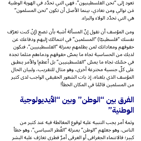
تعود إلى “نحن الفلسطينيون”، فهي التي تحدّد في الهوية الوطنية
مَن نوالي ومن نعادي، بينما الأصل أن تكون “نحن المسلمون”
هي التي تحدّد الولاء والبراء.
ومن المؤسف أن نقول إنّ المسألة أشبه بأن تضع (إنْ كنت تعرّف
نفسك “فلسطينيّا) “المسلمين” في انتمائك إليهم ودفاعك عن
حقوقهم ومعاداتك لمن يظلمهم بمنزلة “الفلسطينيين”، فتكون
لديك من الحساسية تجاه ما يمسّ حقوقهم ودماءهم مثلما تجده
في حسّك تجاه ما يمسّ “الفلسطينيين” بل أعظم! والأمر ينطبق
على كلّ جنسية مخترعة أخرى، وهو مثال للتقريب، ولبيان الحال
المؤسف الذي بلغناه، إذ بات الشعور الحقيقي الواجب لدى كثير
من المسلمين قائمًا في المكان الخطأ!
الفرق بين “الوطن” وبين “الأيديولوجية
الوطنية”
وثمة أمر يجب التنبيه عليه لوقوع المغالطة فيه عند كثير من
الناس، وهو جعلهم “الوطن” بمنزلة “القُطر السياسي”، وهو خطأ
كبير؛ فالانتماء الجغرافي أو العرقي أمرٌ فطري تعارَف عليه البشر