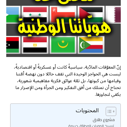
إنّ المعوّقات المادّية، سياسيةً كانت أو عسكريةً أو اقتصاديةً،
ليست هي الحواجز الوحيدة التي تقف حائلا دون نهضة أمّتنا
وقيامها من كبوتها، بل ثمّة عوائق فكرية مفاهيمية شعورية،
نحتاج أن نمتلك من أفق التفكير ومن الجرأة ومن الإصرار ما
يكفي لتجاوزها.
المحتويات
مشروع طلاق
ترسيخ الهويات الوطنيّة..جريمة