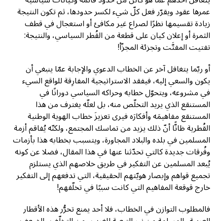
عمرها عقود ويقرّر فعل كلّ شيء لكسر حدودها، ثم تكون النتيجة
زيادة تقسيمها نظرًا لصراع غير مكافئ أو استعجال في قطف
الثمرة أو إعلان كيان على قطعة من القُطر السياسي، والنتيجة:
تفتيت المفتَّت وتجزئة المجزّأ!
أو ربّما يتغافل آخر عن الخطاب الدعوي والإجابة عمّا ينبغي أن
يكون والسعي إليه، فيفقد الاستراتيجية المفارِقة للواقع السيء
في مشروعه، ويتحوّل خطابه وحراكه السياسي دورانًا في
المستنقع الذي يريد التخلّص منه، بل لعلّه يغترف من هذا
المستنقع مفاهيمَه وأفكارَه فيرى تعزيزَ خطاب الهوية الوطنية
القُطرية ظانًّا أنّ ذلك يزيد من تماسك المجتمع، ولكنّه يُفاقم أزمة
المسلمين في بلده والبلاد المجاورة، ويتسبب بخطابه هذا بأزمات
وفُرقات جديدة كالتي تحدّثنا عنها في هذا المقال، فضلا عن كونه
يُبعد المسلمين عن التفكير في طريق خلاصهم الذي يستلزم
تجميع قواهم وإبصار هويّتهم الحقيقية، التي تدفعهم إلى التفكير
خارج قوقعة المفاهيم التي كانت سببًا في تخلّفهم!
فالمطلوب التوازن في الخطاب، فلا أحد يمنع تحرُّر هذه الأقطار
العربية والمسلمة من نير التبعية للغرب ومن التخلّف والضعف