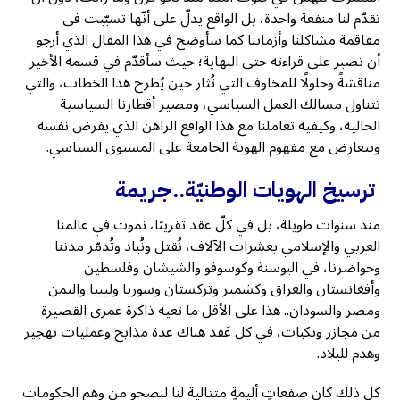
تقدّم لنا منفعة واحدة، بل الواقع يدلّ على أنّها تسبّبت في
مفاقمة مشاكلنا وأزماتنا كما سأوضح في هذا المقال الذي أرجو
أن تصبر على قراءته حتى النهاية؛ حيث سأقدّم في قسمه الأخير
مناقشةً وحلولًا للمخاوف التي تُثار حين يُطرح هذا الخطاب، والتي
تتناول مسالك العمل السياسي، ومصير أقطارنا السياسية
الحالية، وكيفية تعاملنا مع هذا الواقع الراهن الذي يفرض نفسه
ويتعارض مع مفهوم الهوية الجامعة على المستوى السياسي.
ترسيخ الهويات الوطنيّة..جريمة
منذ سنوات طويلة، بل في كلّ عقد تقريبًا، نموت في عالمنا
العربي والإسلامي بعشرات الآلاف، نُقتل ونُباد وتُدمّر مدننا
وحواضرنا، في البوسنة وكوسوفو والشيشان وفلسطين
وأفغانستان والعراق وكشمير وتركستان وسوريا وليبيا واليمن
ومصر والسودان.. هذا على الأقل ما تعيه ذاكرة عمري القصيرة
من مجازر ونكبات، في كل عَقد هناك عدة مذابح وعمليات تهجير
وهدم للبلاد.
كل ذلك كان صفعاتٍ أليمةٍ متتالية لنا لنصحو من وهم الحكومات