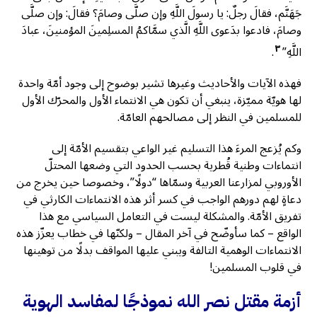
جَهَنَّم، فقالَ رجلٌ: يا رسولَ اللَّهِ وإن صلَّى وصامَ؟ فقالَ: وإن صلَّى
وصامَ، فادعوا بدَعوى اللَّهِ الَّذي سمَّاكمُ المسلِمينَ المؤمنينَ، عبادَ
٣
اللَّهِ”
.
فهذه الآيات والأحاديث وغيرها تشير بوضوح إلى وجود أمّة واحدة
لها هويّة مميّزة، ينبغي أن تكون هي الانتماء الأول والمحرّك الأول
للمسلمين في النظر إلى مصالحهم العامّة.
وكم يُزعج المرءَ هذا التسليم غير الواعي بتقسيم الأمّة إلى
انتماءات وطنية قُطرية بحسب الحدود التي وضعها المحتلّ
الأوروبي لمزارعنا العربية وسمّاها “دولًا”، وخصوصا حين يخرج من
دعاةٍ لهم دورهم الواجب في كسر أثر هذه الانتماءات الكارثي في
تفريق الأمّة. والمشكلة ليست في التعامل السياسي مع هذا
الواقع – كما سأوضّح في آخر المقال – ولكنّها في خطاب يعزّز هذه
الانتماءات الوهمية التالفة ويبني عليها المواقف بدلًا من توهينها
في قلوب المسلمين!
أزمة مقتل نصر الله نموذجًا لمفاسد الهوية