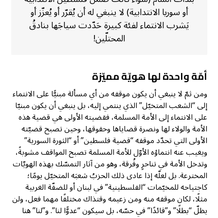
أو سوريا الانتدابية) لا ينبغي له أن يُقرّر أو يُعزّز أو
يَشرب الانتماء لفئة كبيرة حَدّدت سياجَها بنادقُ
المحتلّين!
أمّة واحدة لها هويّة مميّزة
ومن ثمّ لا ينبغي أن يكون موقفه من أي مسألة مبنيًّا على الانتماء
إلى “الشعب المتخيّل” الذي ينتمي إليه، بل ينبغي أن يكون مبنيّا
على الانتماء إلى الأمة المسلمة، فقضيته الأولى هي قضية هذه
الأمة والولاء لها ونصرة قضاياها وحقوقها، وحين تصبح قضيّته
الأولى التي تحدّد موقفه “قضية فلسطين” أو “الثورة السورية”
ويغيب عنه انتماؤه الأوّل للأمة المسلمة تصبح المواقف مشوبةً،
وتدخل الأمة في تناحرٍ وفُرقة، وهو من آثار التمسّك بهذه الهويّات
المخترعة. بل لعلّه إذا عادى ذلك الحزبُ شعبَه المتخيّل يومًا؛
كاجتياحه للمخيّمات “الفلسطينية” في لبنان أو للضفّة الغربية
مثلًا، لكان موقفه منه ومن زعيمه وقتذاك مختلفًا مهما فعل، ولن
يظلّ “بطلًا” و”قائدًا” في حسّه، بل سيكون “عدوًّا لنا”. و”لنا” هنا