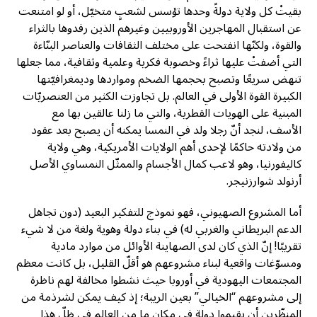
بقيتْ كل ولاية دولةً وحدها تؤسس لشعبٍ متخيّل، أو لو امتنعت
عن استقبال المهاجرين الأوروبيين وغيرهم الذين رفدوها بالثراء
والقوة، ولكنّها انفتحت على مختلف الثقافات والعناصر البنّاءة
التي أضفتْ عليها ثراءً وخصوبة فكرية وعلمية وثقافية، مما جعلها
تنهض سريعًا وتصبح بحجمها الضخم ومواردها وديمغرافيّتها
الكبيرة القوة الأولى في العالم. بل تجاوزت الكثير من العنصريّات
المبنية على الهويات القطرية، والتي ما زلنا عالقين بها مع
الأسف، لنجد أنّ رجلا ولد في النمسا يمكنه أن يصبح بعد عقود
من ولادته حاكمًا لإحدى أهم الولايات الأمريكية، وهي ولاية
كاليفورنيا، وهو لاعب كمال الأجسام والممثّل النمساوي الأصل
أرنولد شوارزنيجر.
أما المشروع الصهيوني، فهو نموذج للتفكير البعيد (دون تجاهل
الدعم البريطاني والغربي له) في بناء دولة وهوية ولغة من لا شيء
تقريبًا! إنّ الذي كان لدى الصهاينة الأوائل من موارد مادية
ومسوّغات واقعية لبناء مشروعهم هو أقلّ القليل، بل كانت معظم
المجتمعات اليهودية في أوروبا حيث نشطوا مخالفة لهم ناظرة
إلى مشروعهم “الخيالي” بعين الريبة؛ إذ كيف يمكن لشرذمة من
المنظّرين أن يقيموا دولة في مكان ما من العالم في ظلّ هذا