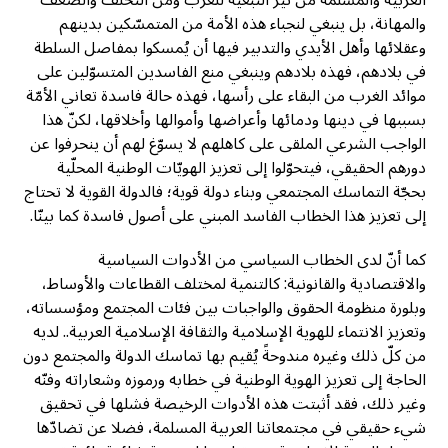
والمهانة، بل ينبغي لنجباء هذه الأمة من المتمسّكين بدينهم
وعقلائها وأهل الأيدي والتدبير فيها أن يُمسكوا بمفاصل السلطة
في بلادهم، فهذه بلادهم وينبغي منع الفاسدين المتسوّلين على
موائد الغرب من البقاء على رأسها، فهذه حالة فاسدة تعاني الأمّة
بسببها في دينها ودمائها وأعراضها وأموالها وأخلاقها، لكنّ هذا
الواجب الشرعي الملقى على كاهلهم لا يسوّغ لهم أن ينحرفوا عن
دورهم الحقيقي، فيتحوّلوا إلى تعزيز الهويّات الوطنية المحلّية
بحجّة التماسك المجتمعي وبناء دولة قوية؛ فالدولة القوية لا تحتاج
إلى تعزيز هذا الخطاب الفاسد المبني على أصول فاسدة كما بينّا.
كما أنّ لدى الخطاب السياسي من الأدوات السياسية
والاقتصادية والقانونية: كالتنمية لمختلف القطاعات والأوساط،
وبلورة منظومة الحقوق والواجبات بين فئات المجتمع ومؤسساته،
وتعزيز الانتماء للهوية الإسلامية والثقافة الإسلامية العربية.. لديه
من كلّ ذلك وغيره مندوحةً يُقيم بها تماسك الدولة والمجتمع دون
الحاجة إلى تعزيز الهوية الوطنية في خطابه ورموزه وشعاراته وفنّه
وغير ذلك، فقد أثبتت هذه الأدوات الرخيصة فشلها في تحقيق
شيء حقيقي في مجتمعاتنا العربية المسلمة، فضلا عن تضادّها