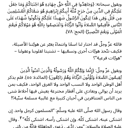
ويقول سبحانه: {وَجَاهِدُوا فِي اللَّهِ حَقَّ جِهَادِهِ هُوَ اجْتَبَاكُمْ وَمَا جَعَلَ
عَلَيْكُمْ فِي الدِّينِ مِنْ حَرَجٍ مِّلَّةَ أَبِيكُمْ إِبْرَاهِيمَ هُوَ سَمَّاكُمُ الْمُسْلِمِينَ
مِن قَبْلُ وَفِي هَذَا لِيَكُونَ الرَّسُولُ شَهِيدًا عَلَيْكُمْ وَتَكُونُوا شُهَدَاء عَلَى
النَّاسِ فَأَقِيمُوا الصَّلاةَ وَآتُوا الزَّكَاةَ وَاعْتَصِمُوا بِاللَّهِ هُوَ مَوْلاكُمْ فَنِعْمَ
الْمَوْلَى وَنِعْمَ النَّصِيرُ} (الحج: ٧٨).
فالله عزّ وجلّ قد اختار لنا اسمًا وانتماءً يعبّر عن هويّتنا الأصيلة،
فكيف نتّخذ هويّات أخرى ونسمّيها – تشتيتا لقلوبنا وعقولنا –
“هويّات فرعية”؟
ويقول عزّ وجلّ: {إِنَّمَا وَلِيُّكُمُ اللَّهُ وَرَسُولُهُ وَالَّذِينَ آمَنُواْ الَّذِينَ
يُقِيمُونَ الصَّلاةَ وَيُؤْتُونَ الزَّكَاةَ وَهُمْ رَاكِعُونَ} (المائدة: ٥٥). فلم يذكر
أهل الوطن الواحد ولا النسب الواحد ولا العرق الواحد، فكيف بمن
يريد أن يوالي ويعادي على أقطار مخترعة يعيش فيها أخلاط شتى
من الناس المتنافرين في أحيان كثيرة مع غالبية مسلمة سنّية؟!
وقال رسول الله صلّى الله عليه وسلّم: “المسلمون كرجل واحد. إن
٢
اشتكى عينه، اشتكى كلّه. وإن اشتكى رأسه، اشتكى كلّه”
. وقال
عليه الصلاة والسلام: “ومن ادَّعى دَعوى الجاهليَّةِ فإنَّهُ من جُثى