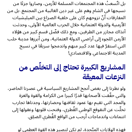
بل اتّسعتْ هذه المجتمعات المسلمة للأرمن، وصاروا جزءًا من
نسيجها في الشام وهم على غير دين الغالبية من المجتمع. بل من
المفارقات أنّ نزوحهم كان على خلفية الصراع بين الميليشيات
الأرمنية والدولة العثمانية خلال الحرب العالمية الأولى، وحدثت
آنذاك مجازر من الطرفين، ومع ذلك فضّل قسم كبير من هؤلاء
الأرمن اللجوء إلى أراضي الدولة العثمانية، ومن أبرزها مدينة حلب
التي استقرّ فيها عدد كبير منهم واندمجوا سريعًا في نسيج
المدينة الاجتماعي والاقتصادي!
المشاريع الكبيرة تحتاج إلى التخلّص من
النزعات المعيقة
ولو نظرنا إلى بعض أنجح المشاريع السياسية في عصرنا الحاضر،
والتي حقّقت لأصحابها قدرًا كبيرا من الكرامة والقوة والعزة
والمجد التي تقيم بها عمود ثقافتها وحضارتها، وجدناها تجارب
تخلّت عن التقوقع الوطني القُطري، وفتحت قلوبها وعقولها إلى
انتماءات واندماجات أرحب من الواقع القُطري الضيّق.
فهذه الولايات المتّحدة، لم تكن لتصير هذه القوة العظمى لو