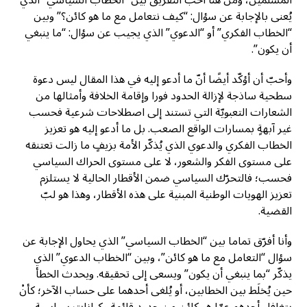
يُعنى بالإجابة عن سؤال: “كيف نتعامل مع ما هو كائن؟” وبين
“الخطاب الفكري” أو “الدعوي” الذي يجيب عن سؤال: “ما ينبغي
أن يكون”.
وأحبّ أن أؤكّد أيضًا أنّ ما أدعو إليه في هذا المقال ليس دعوة
سطحية ساذجة لإزالة الحدود فورا وإقامة الخلافة وأمثالها من
الشعارات التعبويّة التي تستند إلى اصطلاحات شرعية فحسب
غير آبهةٍ بمسارات الواقع الصعب. بل ما أدعو إليه هو تعزيز
الخطاب الفكري والدعوي الذي يُذكّر الأمة بزيفٍ ما زالت تعتنقه
على مستوى الفكر والشعور، لا على مستوى الحراك السياسي
فحسب؛ فالتحرّك السياسي ضمن الأقطار الحالية لا يستلزم
تعزيز الهويات الوطنية المبنية على هذه الأقطار، وهذا هو لبّ
القضية.
وأنا أفرّق تماما بين “الخطاب السياسي” الذي يحاول الإجابة عن
سؤال “التعامل مع ما هو كائن”، وبين “الخطاب الدعوي” الذي
يذكّر “بما ينبغي أن يكون” ويسعى إلى تحقيقه. ويحدث الخطأ
حين يُخلَط بين الخطابين، أو يُلغى أحدهما على حساب الآخر؛ كأنْ
يتغافل أحدهم عمّا هو كائن من حدود قائمة وكيانات سياسية