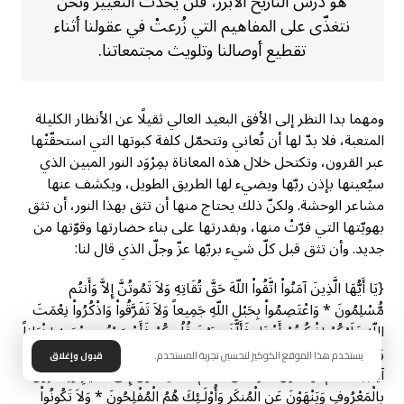
هو درس التاريخ الأبرز، فلن يحدث التغيير ونحن
نتغذّى على المفاهيم التي زُرعتْ في عقولنا أثناء
تقطيع أوصالنا وتلويث مجتمعاتنا.
ومهما بدا النظر إلى الأفق البعيد العالي ثقيلًا عن الأنظار الكليلة
المتعبة، فلا بدّ لها أن تُعاني وتتحمّل كلفة كبوتها التي استحقّتْها
عبر القرون، وتكتحل خلال هذه المعاناة بمِرْوَد النور المبين الذي
سيُعينها بإذن ربّها ويضيء لها الطريق الطويل، ويكشف عنها
مشاعر الوحشة. ولكنّ ذلك يحتاج منها أن تثق بهذا النور، أن تثق
بهويّتها التي فرّتْ منها، وبقدرتها على بناء حضارتها وقوّتها من
جديد. وأن تثق قبل كلّ شيء بربّها عزّ وجلّ الذي قال لنا:
{يَا أَيُّهَا الَّذِينَ آمَنُواْ اتَّقُواْ اللّهَ حَقَّ تُقَاتِهِ وَلاَ تَمُوتُنَّ إِلاَّ وَأَنتُم
مُّسْلِمُونَ * وَاعْتَصِمُواْ بِحَبْلِ اللّهِ جَمِيعاً وَلاَ تَفَرَّقُواْ وَاذْكُرُواْ نِعْمَتَ
اللّهِ عَلَيْكُمْ إِذْ كُنتُمْ أَعْدَاء فَأَلَّفَ بَيْنَ قُلُوبِكُمْ فَأَصْبَحْتُم بِنِعْمَتِهِ إِخْوَاناً
وَكُنتُمْ عَلَىَ شَفَا حُفْرَةٍ مِّنَ النَّارِ فَأَنقَذَكُم مِّنْهَا كَذَلِكَ يُبَيِّنُ اللّهُ لَكُمْ
يستخدم هذا الموقع الكوكيز لتحسين تجربة المستخدم.
قبول وإغلاق
آيَاتِهِ لَعَلَّكُمْ تَهْتَدُونَ * وَلْتَكُن مِّنكُمْ أُمَّةٌ يَدْعُونَ إِلَى الْخَيْرِ وَيَأْمُرُونَ
بِالْمَعْرُوفِ وَيَنْهَوْنَ عَنِ الْمُنكَرِ وَأُوْلَـئِكَ هُمُ الْمُفْلِحُونَ * وَلاَ تَكُونُواْ