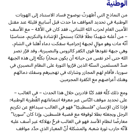
الوطنية
من النماذج التي أظهرتْ بوضوح فساد الاستناد إلى الهويات
الوطنية في تحديد المواقف ما حدث قبل أسابيع قليلة عند مقتل
الأمين العام لحزب الله اللبناني، فقد كان في الأمّة – مع الأسف
– من أعلنه شهيدًا بطلًا قائدًا يستحقّ الإشادة والتكريم، متناسيًا
أنّه مات وهو موالٍ لجبهة إجرامية سفكت دماء أهلنا في الشام،
وهي جبهة تقودها قوى الكفر كالروس والنصيرية، وقد قرّر نصر
الله حتى آخر نفس من حياته أن يكون منحازًا بكلّه إلى هذه الجبهة
ضدّ المسلمين السنّة الذين قرّروا الثورة على النظام النصيري في
سوريا، فأقام لهم المجازر وشارك في تهجيرهم وسفك دمائهم
وهتك أعراضهم مع الكفرة المجرمين.
ومع ذلك كلّه فقد كنّا قادرين خلال هذا الحدث – في الغالب –
على تحديد موقف النّاس عبر معرفة انتماءاتهم القُطرية الوطنية؛
فإذا كان الإنسان “فلسطينيّا” فهو في الغالب سيدافع عن تكريم
الرجل ويجعله بطلا لوقوفه مع قضية فلسطين، وإذا كان “سوريا”
معارضًا لنظام الأسد فهو في الغالب فرحٌ بهلاكه غير آسف عليه
لأنّه حارب ثورة شعبه. والمشكلة أنّ المعيار الذي حدّد مواقف