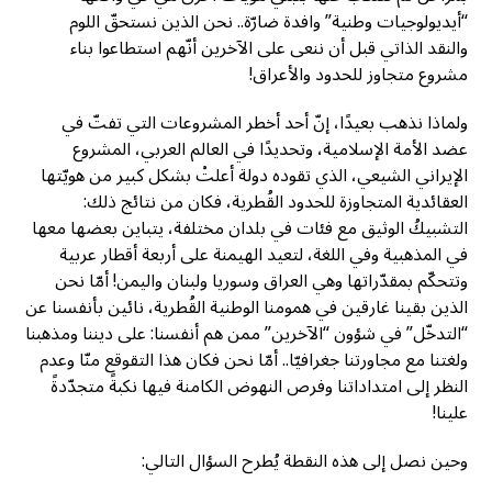
“أيديولوجيات وطنية” وافدة ضارّة.. نحن الذين نستحقّ اللوم
والنقد الذاتي قبل أن ننعى على الآخرين أنّهم استطاعوا بناء
مشروع متجاوز للحدود والأعراق!
ولماذا نذهب بعيدًا، إنّ أحد أخطر المشروعات التي تفتّ في
عضد الأمة الإسلامية، وتحديدًا في العالم العربي، المشروع
الإيراني الشيعي، الذي تقوده دولة أعلتْ بشكل كبير من هويّتها
العقائدية المتجاوزة للحدود القُطرية، فكان من نتائج ذلك:
التشبيكُ الوثيق مع فئات في بلدان مختلفة، يتباين بعضها معها
في المذهبية وفي اللغة، لتعيد الهيمنة على أربعة أقطار عربية
وتتحكّم بمقدّراتها وهي العراق وسوريا ولبنان واليمن! أمّا نحن
الذين بقينا غارقين في همومنا الوطنية القُطرية، نائين بأنفسنا عن
“التدخّل” في شؤون “الآخرين” ممن هم أنفسنا: على ديننا ومذهبنا
ولغتنا مع مجاورتنا جغرافيّا.. أمّا نحن فكان هذا التقوقع منّا وعدم
النظر إلى امتداداتنا وفرص النهوض الكامنة فيها نكبةً متجدّدةً
علينا!
وحين نصل إلى هذه النقطة يُطرح السؤال التالي: