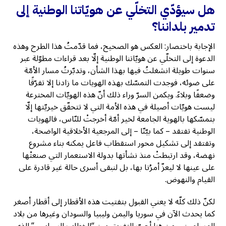
هل سيؤدّي التخلّي عن هويّاتنا الوطنية إلى
تدمير بلداننا؟
الإجابة باختصار: العكس هو الصحيح، فما قدّمتُ هذا الطرح وهذه
الدعوة إلى التخلّي عن هويّاتنا الوطنية إلّا بعد قراءات مطوّلة عبر
سنوات طويلة انشغلتُ فيها بهذا الشأن، وتدبّرتُ مسار الأمّة
على ضوئه، فوجدت التمسّك بهذه الهويات ما زادنا إلا تفرّقًا
وضعفًا وبلاءً. ويكمن السرّ وراء ذلك أنّ هذه الهويّات المخترعة
ليست هويّات أصيلة في هذه الأمة التي لا تتحقّق خيريّتها إلّا
بتمسّكها بالهوية الجامعة لخير أمّة أخرجتْ للنّاس، فالهويات
الوطنية تفتقد – كما بيّنّا – إلى المرجعية الأخلاقية الواضحة،
وتفتقد إلى تشكيل محور استقطاب فاعل يمكنه بناء مشروع
نهضة، وقد ارتبطتْ منذ نشأتها بدولة الاستعمار التي صنعتْها
على عينها لا ليعزّ أمرُنا بها، بل لنبقى أسرى حالة غير قادرة على
القيام والنهوض.
لكنّ ذلك كلّه لا يعني القبول بتفتيت هذه الأقطار إلى أقطار أصغر
كما يحدث الآن في سوريا واليمن وليبيا والسودان وغيرها من بلاد
المسلمين، ومن هنا أحبّ التفريق بين “الخطاب السياسي” الذي