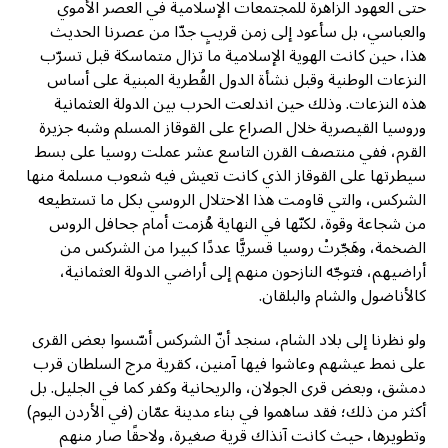
حتى العهود الزاهرة للمجتمعات الإسلامية في العصر الأموي
والعباسي، بل سأعود إلى زمن قريبٍ جدّا من عصرنا الحديث
هذا، حين كانت الهوية الإسلامية ما تزال متماسكة قبل تسرّب
النزعات الوطنية وقبل نشأة الدول القُطرية المبنية على أساس
هذه النزعات. وذلك حين اندلعت الحرب بين الدولة العثمانية
وروسيا القيصرية خلال الصراع على القوقاز المسلم وشبه جزيرة
القرم، ففي منتصف القرن التاسع عشر عملت روسيا على بسط
سيطرتها على القوقاز الذي كانت تعيش فيه شعوب مسلمة منها
الشركس، والتي قاومت هذا الاحتلال الروسي بكل ما تستطيعه
من شجاعة وقوة، لكنّها في النهاية هُزمت أمام جحافل الروس
الضخمة، وهَجّرتْ روسيا قسريًّا عددًا كبيرا من الشركس من
أراضيهم، فتوجّه النازحون منهم إلى أراضي الدولة العثمانية،
كالأناضول والشام والبلقان.
ولو نظرنا إلى بلاد الشام، سنجد أنّ الشركس أسّسوا بعض القرى
على نمط عيشهم وعاشوا فيها آمنين، كقرية مرج السلطان قرب
دمشق، وبعض قرى الجولان، والريحانية وكفر كما في الجليل. بل
أكثر من ذلك؛ فقد ساهموا في بناء مدينة عمّان (في الأردن اليوم)
وتطويرها، حيث كانت آنذاك قرية صغيرة، ولاحقًا صار منهم