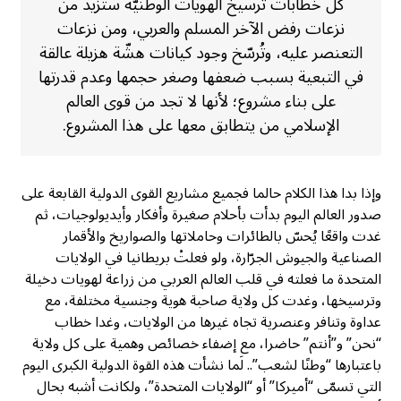
كل خطابات ترسيخ الهويات الوطنيّة ستزيد من
نزعات رفض الآخر المسلم والعربي، ومن نزعات
التعنصر عليه، وتُرسّخ وجود كيانات هشّة هزيلة عالقة
في التبعية بسبب ضعفها وصغر حجمها وعدم قدرتها
على بناء مشروع؛ لأنها لا تجد من قوى العالم
الإسلامي من يتطابق معها على هذا المشروع.
وإذا بدا هذا الكلام حالما فجميع مشاريع القوى الدولية القابعة على
صدور العالم اليوم بدأت بأحلام صغيرة وأفكار وأيديولوجيات، ثم
غدت واقعًا يُحسّ بالطائرات وحاملاتها والصواريخ والأقمار
الصناعية والجيوش الجرّارة، ولو فعلتْ بريطانيا في الولايات
المتحدة ما فعلته في قلب العالم العربي من زراعة لهويات دخيلة
وترسيخها، وغدت كل ولاية صاحبة هوية وجنسية مختلفة، مع
عداوة وتنافر وعنصرية تجاه غيرها من الولايات، وغدا خطاب
“نحن” و”أنتم” حاضرا، مع إضفاء خصائص وهمية على كل ولاية
باعتبارها “وطنًا لشعب”.. لَما نشأت هذه القوة الدولية الكبرى اليوم
التي تسمّى “أميركا” أو “الولايات المتحدة”، ولكانت أشبه بحال