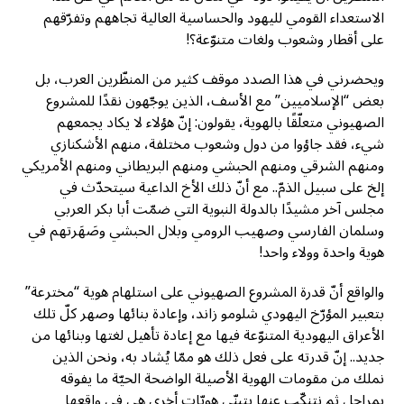
الاستعداء القومي لليهود والحساسية العالية تجاههم وتفرّقهم
على أقطار وشعوب ولغات متنوّعة؟!
ويحضرني في هذا الصدد موقف كثير من المنظّرين العرب، بل
بعض “الإسلاميين” مع الأسف، الذين يوجّهون نقدًا للمشروع
الصهيوني متعلّقًا بالهوية، يقولون: إنّ هؤلاء لا يكاد يجمعهم
شيء، فقد جاؤوا من دول وشعوب مختلفة، منهم الأشكنازي
ومنهم الشرقي ومنهم الحبشي ومنهم البريطاني ومنهم الأمريكي
إلخ على سبيل الذمّ.. مع أنّ ذلك الأخ الداعية سيتحدّث في
مجلس آخر مشيدًا بالدولة النبوية التي ضمّت أبا بكر العربي
وسلمان الفارسي وصهيب الرومي وبلال الحبشي وصَهَرتهم في
هوية واحدة وولاء واحد!
والواقع أنّ قدرة المشروع الصهيوني على استلهام هوية “مخترعة”
بتعبير المؤرّخ اليهودي شلومو زاند، وإعادة بنائها وصهر كلّ تلك
الأعراق اليهودية المتنوّعة فيها مع إعادة تأهيل لغتها وبنائها من
جديد.. إنّ قدرته على فعل ذلك هو ممّا يُشاد به، ونحن الذين
نملك من مقومات الهوية الأصيلة الواضحة الحيّة ما يفوقه
بمراحل ثم نتنكّب عنها بتبنّي هويّات أخرى هي في واقعها