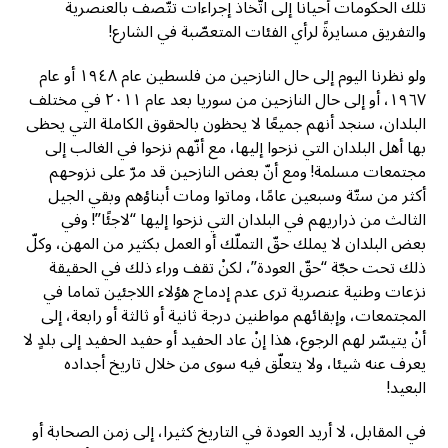
تلك الحكومات أحيانا إلى اتّخاذ إجراءات تتّصف بالعنصرية
والتفريق مسايرةً لرأي الفئات المتعصّبة في الشارع!
ولو نظرنا اليوم إلى حال النازحين من فلسطين عام ١٩٤٨ أو عام
١٩٦٧، أو إلى حال النازحين من سوريا بعد عام ٢٠١١ في مختلف
البلدان، سنجد أنهم جميعًا لا يحظون بالحقوق الكاملة التي يحظى
بها أهل البلدان التي نزحوا إليها، مع أنّهم نزحوا في الغالب إلى
مجتمعات مسلمة! ومع أنّ بعض النازحين قد مرّ على نزوحهم
أكثر من ستّة وسبعين عامًا، وماتوا ومات أبناؤهم وبقي الجيل
الثالث من ذراريهم في البلدان التي نزحوا إليها “لاجئًا”! وفي
بعض البلدان لا يملك حقّ التملّك أو العمل بكثير من المهن، وكلّ
ذلك تحت حجّة “حقّ العودة”، لكنْ تقف وراء ذلك في الحقيقة
نزعات وطنية عنصرية ترى عدم إدماج هؤلاء اللاجئين تماما في
المجتمعات، وإبقائهم مواطنين درجة ثانية أو ثالثة أو رابعة، إلى
أنْ يتيسّر لهم الرجوع، هذا إنْ عاد الحفيد أو حفيد الحفيد إلى بلدٍ لا
يعرف عنه شيئا، ولا يتعلّق فيه سوى من خلال تاريخ أجداده
البعيد!
في المقابل، لا أريد العودة في التاريخ كثيرا، إلى زمن الصحابة أو