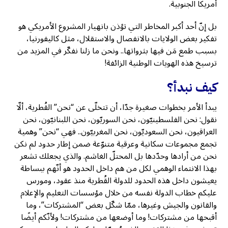
أمريكا الجنوبية.
بل إنّ أحد أكبر المخاطر التي تؤذن بانهيار المشروع الأمريكي هو
تفكير بعض الولايات بالانفصال والاستقلال، مثل كاليفورنيا،
بسبب طمع مَن فيها بثرواتها.. ونحن ما زلنا نفكّر في المزيد من
ترسيخ هذه الهويات الوطنية الزائفة!
كيف نبدأ؟
يبدأ الأمر بخطوات صغيرة جدّا، أن تتخلّى عن “نحن” القُطرية، ألّا
نقول: نحن الفلسطينيّون، نحن السوريّون، نحن اللبنانيّون، نحن
العراقيون، نحن السعوديّون، نحن المغربيّون.. فهي “نحن” وهمية
تجمع مجموعات سكانية وعرقية متنوّعة ضمن إطار حدود لم نكن
نحن من أرادها وحدّدها بل المحتلّ الغاشم. والذي يجعلك تشعر
بهذا الانتماء الوهمي لكل من هم داخل الحدود هو أنّهم ببساطة
يعيشون داخل هذه الحدود للدولة القُطرية منذ عقود، ومورس
عليكم خطاب الدولة نفسه من خلال مؤسسات التعليم والإعلام
والقانون والجيش وغيرها، ممّا شكّل بعض “المشتركات”، وما
أقبحها من مشتركات! وما أوضعها من مشتركات! ولأنّكم أيضًا