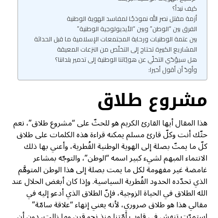
كيف نبدأ؟
أزمة مقتل نصر الله نموذجًا لمفاسد الهوية الوطنية
الفرق بين “الوطن” وبين “الأيديولوجية الوطنية”
بين عتمة الوطنيات ورحابة المجتمعات الإسلامية ما قبل الحداثة
المشاريع الكبيرة تحتاج إلى التخلّص من النزعات المعيقة
هل سيؤدّي التخلّي عن هويّاتنا الوطنية إلى تدمير بلداننا؟
وأودّ أن أقول أخيرا:
مشروع طلاق
هذا المقال أيها القارئ الكريم هو للحثّ على “مشروع طلاق”، نعم
حثّك أنت وكلّ قارئ مسلم يمكنه قراءة هذه الكلمات على طلاق
كلّ ما يمتّ بصلة إلى الهوية الوطنية القُطرية، وأعني بها ذلك
الانتماء المبهم لشيء كبير اسمه “الوطن”، والتوجّه بمشاعر
غامضة غير مفهومة لكل ما يمت بصلة إلى هذا الوطن المتوهَّم
الذي تحدّده الحدود القُطرية السياسية. وإذا كان أبغض الحلال عند
الله الطلاق في الحياة الزوجية، فإنّ الطلاق الذي أدعو إليه في
مقالي هذا هو طلاق ضروري، لأنه يعني إنهاء “علاقة سامّة”
استمرّت تنهش في قلوب أمّتنا منذ نحو قرن وما زالت، دون أن