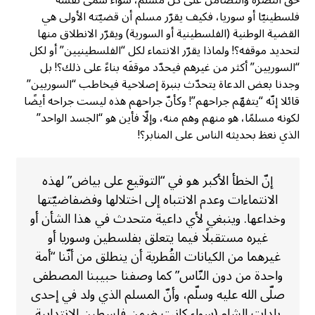
فلسطينيّا أو سوريا، فكيف يقرّر مسلم أن قضيّته الأولى هي
القضية الوطنية (الفلسطينية أو السورية) ويقرّر الانطلاق منها
لتحديد موقفه؟! ولماذا يقرّر الانتماء لكل “الفلسطينيين” أو لكل
“السوريين” أكثر من غيرهم فيحدّد موقفَه بناءً على ذلك؟! بل
وجدنا بعض الدعاة يتحدّث بنبرة إصلاحية فيخاطب “السوريين”
قائلا إنّه “يتفهّم جراحهم”! وكأنّ جراحهم هذه ليست جراحه أيضًا
لكونه مسلمًا، هو منهم وهم منه، وإلّا فأين هو “الجسد الواحد”
الذي نعظ بحديثه الناس على المنابر؟!
إنّ الخطأ الأكبر هو في “التوقيع على بياض” لهذه
الانتماءات وعدم الانتباه إلى اختلالها وفضفاضيّتها
وخداعها. وينبغي لأي داعية متحدث في هذا الشأن أو
غيره مستقبلًا فيما يتعلق بفلسطين وسوريا أو
غيرهما من الكيانات القُطرية أن ينطلق من أنّنا “أمة
واحدة من دون النّاس” كما وصفنا حبيبنا المصطفى
صلّى الله عليه وسلّم، وأنّ المسلم الذي ولد في إحدى
بلدات الشام (سواء كانت ضمن فلسطين الانتدابية