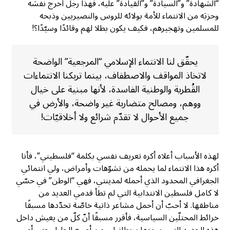
“الشهادة” و”السيادة” و”القيادة” عليه، فهذا رجل أخرج نفسَه
وحزبَه من الانتماء للأمة بولائه للروس والنصيريين وذبحه
للمسلمين وتهجيرهم، فكيف يكون بطلا لهم وقائدًا وسيّدًا؟!
يحقّق لنا الانتماء الإسلامي “المرجعية” الواضحة
لاتخاذ المواقف والاصطفاف، بينما تربكنا الانتماءات
القُطرية والوطنية الفاسدة، لأنها مبنية على خيال
ووهم، ومصالح متضاربة غير واضحة، والأرض في
جميع الأحوال لا تقدّم شرائع ولا أخلاقيّات!
لهذه الأسباب أعلاه أكره تعريف نفسي بكلمة “فلسطيني”، فأنا
أكره هذا الانتماء لما يحمله من تشوّهات وأمراض، ولي انتمائي
الجغرافي المحدود الذي أحمله لمدينتي، فهي “الوطن” في حسّي
لا كامل فلسطين الانتدابية التي لم تطأ قدمي العديد من
مناطقها. لا أحبّ أن أحمل مشاعر ذاتية خاصّة تحدّدها مسبقًا
خرائط المحتلّين السياسية، فأقرر مسبقًا أنّ كلّ من يعيش داخل
هذه الحدود التي رسمتها بريطانيا – من أصبع الجليل حتى أم