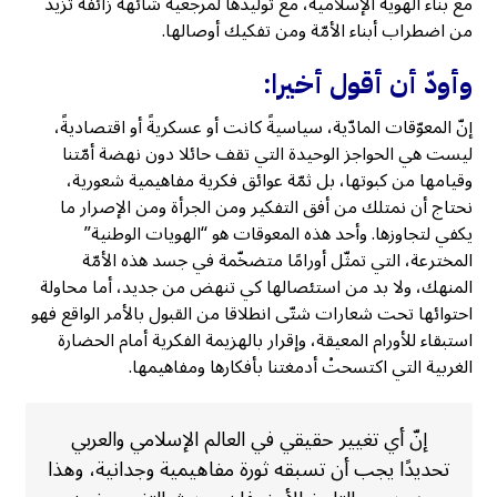
مع بناء الهوية الإسلامية، مع توليدها لمرجعية شائهة زائفة تزيد
من اضطراب أبناء الأمّة ومن تفكيك أوصالها.
وأودّ أن أقول أخيرا:
إنّ المعوّقات المادّية، سياسيةً كانت أو عسكريةً أو اقتصاديةً،
ليست هي الحواجز الوحيدة التي تقف حائلا دون نهضة أمّتنا
وقيامها من كبوتها، بل ثمّة عوائق فكرية مفاهيمية شعورية،
نحتاج أن نمتلك من أفق التفكير ومن الجرأة ومن الإصرار ما
يكفي لتجاوزها. وأحد هذه المعوقات هو “الهويات الوطنية”
المخترعة، التي تمثّل أورامًا متضخّمة في جسد هذه الأمّة
المنهك، ولا بد من استئصالها كي تنهض من جديد، أما محاولة
احتوائها تحت شعارات شتّى انطلاقا من القبول بالأمر الواقع فهو
استبقاء للأورام المعيقة، وإقرار بالهزيمة الفكرية أمام الحضارة
الغربية التي اكتسحتْ أدمغتنا بأفكارها ومفاهيمها.
إنّ أي تغيير حقيقي في العالم الإسلامي والعربي
تحديدًا يجب أن تسبقه ثورة مفاهيمية وجدانية، وهذا