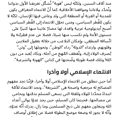
منذ آلاف السنين، ولكنّه ليس “هوية” تُشكّل تعريفنا الأول بذواتنا
وتُحدّد ولاءاتنا ومواقفنا الأخلاقية. كما أنّ الانتماء الجغرافي يكون
للمدينة أو القرية أو المنطقة التي ولد وعاش فيها الإنسان، لكنّه لا
يكون للقُطر السياسي، ومتى تحوّل الانتماء إلى القُطر السياسي
أصبح أيديولوجية غربية وافدة، لها مضارّ عانينا منها كثيرًا على
مستوى الأمة ولم نكسب منها شيئا، فضلا عن عدم فطريّته ولا
اتّساقه المنطقي، وإمكان التلاعب من خلاله بعقول الملايين
وقلوبهم، وارتداء “الدولة” رداء “الوطن”، وتحويلها إلى “وثن”
يُصرف الولاء إليه، وتُقطف المُهج من أجله، ويكاد يُعبد من دون
الله! وتلك قصة طويلة وضّحتها في كتابي “الهوية والشرعية”.
الانتماء الإسلامي أولا وآخرا
أما حين ننطلق من الانتماء الإسلامي أولا وآخرا، فإنّنا نجد مفهوم
المصالح له مرجعية واضحة هي “الشريعة”، ونجد الانتماء للأمّة
ابتداءً محدّدا للولاء وللفئة التي يسعى المسلم بذمّتها ويحامي
عن مصالحها، فحيثما كان المسلم، حين يجد عدوّا يوالي أعداء
الله ويتعاون معهم على ذبح المسلمين وما زال، يدرك أنّه عدوّه،
وأنّه لا يجوز له وضعه موضع البطولة فضلا عن إطلاق أوصاف