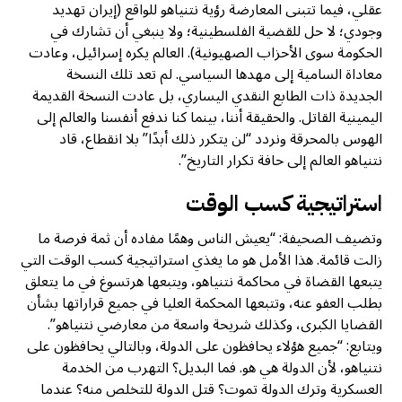
عقلي، فيما تتبنى المعارضة رؤية نتنياهو للواقع (إيران تهديد
وجودي؛ لا حل للقضية الفلسطينية؛ ولا ينبغي أن تشارك في
الحكومة سوى الأحزاب الصهيونية). العالم يكره إسرائيل، وعادت
معاداة السامية إلى مهدها السياسي. لم تعد تلك النسخة
الجديدة ذات الطابع النقدي اليساري، بل عادت النسخة القديمة
اليمينية القاتل. والحقيقة أننا، بينما كنا ندفع أنفسنا والعالم إلى
الهوس بالمحرقة ونردد “لن يتكرر ذلك أبدًا” بلا انقطاع، قاد
نتنياهو العالم إلى حافة تكرار التاريخ”.
استراتيجية كسب الوقت
وتضيف الصحيفة: “يعيش الناس وهمًا مفاده أن ثمة فرصة ما
زالت قائمة. هذا الأمل هو ما يغذي استراتيجية كسب الوقت التي
يتبعها القضاة في محاكمة نتنياهو، ويتبعها هرتسوغ في ما يتعلق
بطلب العفو عنه، وتتبعها المحكمة العليا في جميع قراراتها بشأن
القضايا الكبرى، وكذلك شريحة واسعة من معارضي نتنياهو”.
ويتابع: “جميع هؤلاء يحافظون على الدولة، وبالتالي يحافظون على
نتنياهو، لأن الدولة هي هو. فما البديل؟ التهرب من الخدمة
العسكرية وترك الدولة تموت؟ قتل الدولة للتخلص منه؟ عندما