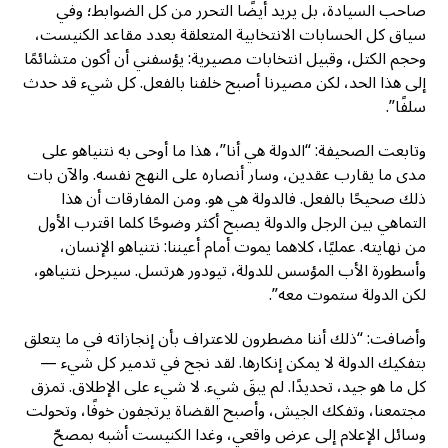
صاحب السيادة، بل يريد أيضًا التحرر من كل الضوابط؛ وفي
سياق كل الحسابات الانتخابية المتعلقة بعدد مقاعد الكنيست،
وحجم الكتل، وقبيل انتخابات مصيرية: يؤسفني أن أكون متشائمًا
إلى هذا الحد، لكن مصيرنا أصبح خلفنا بالفعل. كل شيء قد حدث
سلفًا”.
وتابعت الصحيفة: “الدولة هي أنا”، هذا ما أوحى به نتنياهو على
مدى ما يقارب عقدين، وسار أنصاره على النهج نفسه. والآن بات
ذلك صحيحًا بالفعل. فالدولة هي هو. ومن المفارقات أن هذا
التماهي بين الرجل والدولة يصبح أكثر وضوحًا كلما اقترب الأول
من نهايته. عمليًا، كلاهما يموت أمام أعيننا: نتنياهو الإنسان،
وأسطورة الأب المؤسس للدولة، تيودور هرتسل. سيرحل نتنياهو،
لكن الدولة ستموت معه”.
وأضافت: “ذلك أننا مضطرون للاعتراف بأن إنجازاته في ما يتعلق
بتفكيك الدولة لا يمكن إنكارها. لقد نجح في تدمير كل شيء —
كل ما هو جيد، تحديدًا. لم يبقَ شيء. لا شيء على الإطلاق. تمزق
مجتمعنا، وتفكك الجيش، وأصبح القضاة يرتجفون خوفًا، وتحولت
وسائل الإعلام إلى عرض واقعي، وغدا الكنيست أشبه بمصحّ