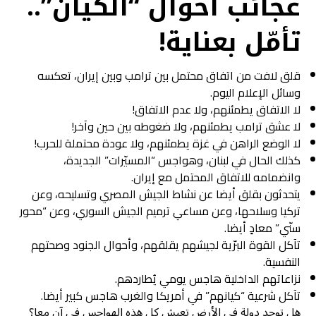
عجائب أحوال “الكيان”..
تأمّل بعناية
!
قلق لافت من اتفاق محتمل بين ترامب وبين إيران، تعكسه
وسائل الإعلام اليوم.
لا الاتفاق يطمئنهم، ولا عدم الاتفاق!
لا عشق ترامب يطمئنهم، ولا ضغوطه بين حين وآخر!
لا الوضع الراهن في غزة يطمئنهم، ولا عودة محتملة للحرب!
كذلك الحال في لبنان، وهواجس “المسيّرات” الجديدة،
وانضمامه للاتفاق المحتمل مع إيران.
يتحدثون بقلق أيضا عن نشاط الجيش المصري وتسليحه، وعن
تركيا وسلاحها، وعن مساعي ترميم الجيش السوري، وعن “محور
سنّي” معادٍ أيضا.
تآكل القوة البرّية لجيشهم يقلقهم، وأحوال الجنود وصحتهم
النفسية.
نزاعاتهم الداخلية هاجس يومي يُطاردهم.
تآكل شرعية “كيانهم” في أمريكا والغرب هاجس كبير أيضا.
هل توجد دولة في الأرض تعيش كل هذه الهواجس في آن معا؟