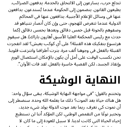
تندلع حرب، يسارعون إلى الالتحاق بالخدمة. يدفعون الضرائب.
يطيعون القانون. ينضمون إلى الحكومة عندما يُستدعون. يدافعون
عنها في وسائل الإعلام الأجنبية. يدافعون عنها في المحاكم
الدولية عندما تتعرض للهجوم، حتى وإن كان أنصار نتنياهو قد
وصفوهم بالخونة قبل خمس دقائق وبعدها بخمس دقائق (كما
حدث مع رئيس المحكمة العليا الأسبق أهارون باراك). هل سيقوم
هرتسوغ بتفكيك هذه القنبلة؟ على أي كوكب يعيش؟ لقد انفجرت
القنبلة بالفعل في وجوهنا ألف مرة. بترت أطرافنا وانتزعت قلوبنا.
نحن نكسب الوقت على أمل أن يكون بالإمكان استئصال الورم
وإنقاذ الجسد، لكن القضية خاسرة بالفعل. لقد فات الأوان”.
النهاية الوشيكة
وتختتم بالقول: “في مواجهة النهاية الوشيكة، يبقى سؤال واحد:
هل هناك حياة بعد الموت؟ ذلك ما يعلمه الله وحده. سنضطر إلى
أن نموت كي نعرف. ربما بعد موت الدولة يولد شيء جديد،
ونختبر نوعًا من التقمص الوطني. لكن المؤكد أننا لن نستطيع
إحياء الحياة التي كانت لدينا. لا سبيل للعودة إلى ما كان. لا