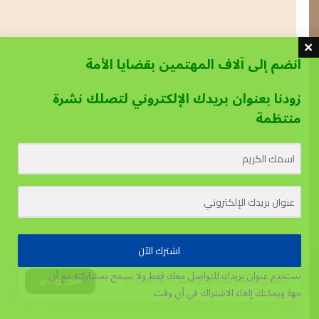
انضم إلى آلاف المهتمين بقضايا الأمة
زودنا بعنوان بريدك الإلكتروني لتصلك نشرة
منتظمة
اشترك الآن
نستخدم عنوان بريدك للتواصل معك فقط ولا نسمح بمشاركته مع أي
يستخدم هذا الموقع الكوكيز لتحسين تجربة المستخدم.
قبول وإغلاق
جهة
ويمكنك إلغاء الاشتراك في أي وقت