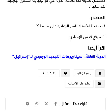
مستقبل للدولة كما كانت. الدولة هي هو. ونهايته ستكون نهايتها.
لقد قتلها”.
المصدر
١- صفحة الأستاذ ياسر الزعاترة على منصة X.
٢- موقع قدس الإخباري.
اقرأ أيضا
الدولة القلقة.. سيناريوهات التهديد الوجودي لـ “إسرائيل”
ياسر الزعاترة
٢٠٢٦-٠٥-١١
تعليق على الأحداث