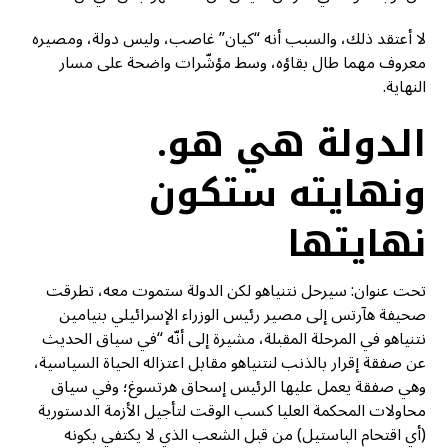
لا أعتقد ذلك، والسبب أنه “كيان” غاصب، وليس دولة، ومصيره
معروف مهما طال بقاؤه، وسط مؤشّرات واضحة على مسار
النهاية.
الدولة هي هو.
ونهايته ستكون
نهايتها
تحت عنوان: سيرحل نتنياهو لكن الدولة ستموت معه، تطرقت
صحيفة هآرتس إلى مصير رئيس الوزراء الإسرائيلي بنيامين
نتنياهو في المرحلة المقبلة، مشيرة إلى أنّه “في سياق الحديث
عن صفقة إقرار بالذنب لنتنياهو مقابل اعتزاله الحياة السياسية،
وهي صفقة يعمل عليها الرئيس إسحاق هرتسوغ؛ وفي سياق
محاولات المحكمة العليا كسب الوقت لتأجيل الأزمة الدستورية
(أي اقتحام الباستيل) من قبل الشعب الذي لا يكتفي بكونه