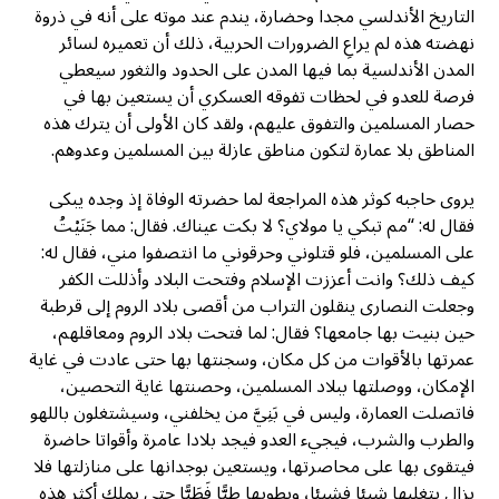
التاريخ الأندلسي مجدا وحضارة، يندم عند موته على أنه في ذروة
نهضته هذه لم يراعِ الضرورات الحربية، ذلك أن تعميره لسائر
المدن الأندلسية بما فيها المدن على الحدود والثغور سيعطي
فرصة للعدو في لحظات تفوقه العسكري أن يستعين بها في
حصار المسلمين والتفوق عليهم، ولقد كان الأولى أن يترك هذه
المناطق بلا عمارة لتكون مناطق عازلة بين المسلمين وعدوهم.
يروى حاجبه كوثر هذه المراجعة لما حضرته الوفاة إذ وجده يبكى
فقال له: “مم تبكي يا مولاي؟ لا بكت عيناك. فقال: مما جَنَيْتُ
على المسلمين، فلو قتلوني وحرقوني ما انتصفوا مني، فقال له:
كيف ذلك؟ وانت أعززت الإسلام وفتحت البلاد وأذللت الكفر
وجعلت النصارى ينقلون التراب من أقصى بلاد الروم إلى قرطبة
حين بنيت بها جامعها؟ فقال: لما فتحت بلاد الروم ومعاقلهم،
عمرتها بالأقوات من كل مكان، وسجنتها بها حتى عادت في غاية
الإمكان، ووصلتها ببلاد المسلمين، وحصنتها غاية التحصين،
فاتصلت العمارة، وليس في بَنِيَّ من يخلفني، وسيشتغلون باللهو
والطرب والشرب، فيجيء العدو فيجد بلادا عامرة وأقواتا حاضرة
فيتقوى بها على محاصرتها، ويستعين بوجدانها على منازلتها فلا
يزال يتغلبها شيئا فشيئا، ويطويها طيًّا فَطَيًّا حتى يملك أكثر هذه