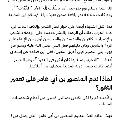
وتغوير الآبار لقطع الماء عنهم جاز ذلك، بدليل فعل الرسول صلى
١
الله عليه وسلم يوم بدر حين أمر بالقُلَب (أي: الآبار) فغُوِّرَت”
،
وقد كانت منطقة بدر واقعة ضمن نفوذ دولة الإسلام في المدينة.
كما اتفق الفقهاء أيضا على جواز قطع الشجر وإتلاف النبات في
حالة الحرب، ذلك أن الرحمة بالبشر مقدمة على الرحمة بالشجر،
والإضرار بالكافرين والمفسدين والمجرمين أولى من الإبقاء على
الزرع والشجر، وكان دليلهم فعل النبي صلى الله عليه وسلم مع
يهود بني النضير حين أحرق النخيل، نقل ابن قدامة عن إسحاق
٢
أنه قال: “التحريق سنة إذا كان أنكى في العدو”
، وبنو النضير
أيضا كانت ضمن دولة المدينة ونخيلها من أملاكها.
لماذا ندم المنصور بن أبي عامر على تعمير
الثغور؟
والأمثلة كثيرة لكن نكتفي بمثالين لاثنين من أعظم شخصيات
المسلمين:
فهذا القائد الفذ العظيم المنصور بن أبي عامر، الذي يمثل ذروة