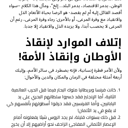
الوطن، يدمر الاقتصاد، يدمر البلد… إلخ”، ومآل هذا الكلام –سواء
أقصد القائل إليه أم لم يقصد- هو الرضا بحياة الأنعام: الذل
والانقياد مع وفرة المرعى، أو بالأحرى: رجاء وفرة المرعى، رغم أن
المرعى لا يخصب أبدا، ولا يزيده الذل والانقياد إلا جدبا.
إتلاف الموارد لإنقاذ
الأوطان وإنقاذ الأمة!
ولأن الأمر فطرة إنسانية، فإنه يضطرد في سائر الأمم، وإليك
أربعة أمثلة مختلفة في الزمان والمكان والدين والأحوال:
كانت فرنسا وبريطانيا ملوك البحار فيما قبل الحرب العالمية
الثانية، أما الإنجليز فقد خسروا سلطانهم البحري على يد
اليابانيين، وأما الفرنسيين فقد حرقوا أسطولهم بأنفسهم كي
لا يقع في يد الألمان!
قبل ذلك بسنوات قليلة، لم يجد الروس شيئا يفعلونه أمام
الإعصار الألماني المفاجئ الزاحف نحو أراضيهم إلا أن يخرج