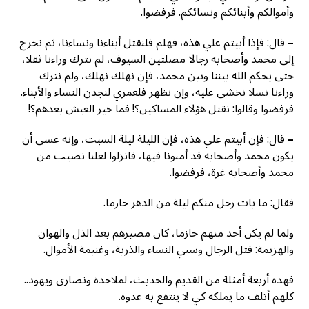
وأموالكم وأبنائكم ونسائكم. فرفضوا.
–
قال: فإذا أبيتم علي هذه، فهلم فلنقتل أبناءنا ونساءنا، ثم نخرج
إلى محمد وأصحابه رجالا مصلتين السيوف، لم نترك وراءنا ثقلا،
حتى يحكم الله بيننا وبين محمد، فإن نهلك نهلك، ولم نترك
وراءنا نسلا نخشى عليه، وإن نظهر فلعمري لنجدن النساء والأبناء.
فرفضوا وقالوا: نقتل هؤلاء المساكين؟! فما خير العيش بعدهم؟!
–
قال: فإن أبيتم علي هذه، فإن الليلة ليلة السبت، وإنه عسى أن
يكون محمد وأصحابه قد أمنونا فيها، فانزلوا لعلنا نصيب من
محمد وأصحابه غرة، فرفضوا.
فقال: ما بات رجل منكم ليلة من الدهر حازما.
ولما لم يكن أحد منهم حازما، كان مصيرهم بعد الذل والهوان
والهزيمة: قتل الرجال وسبي النساء والذرية، وغنيمة الأموال.
فهذه أربعة أمثلة من القديم والحديث، لملاحدة ونصارى ويهود..
كلهم أتلف ما يملكه كي لا ينتفع به عدوه.