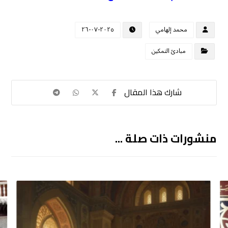
محمد إلهامي
٢٠٢٥-٠٧-٢٦
مبادئ التمكين
منشورات ذات صلة ...