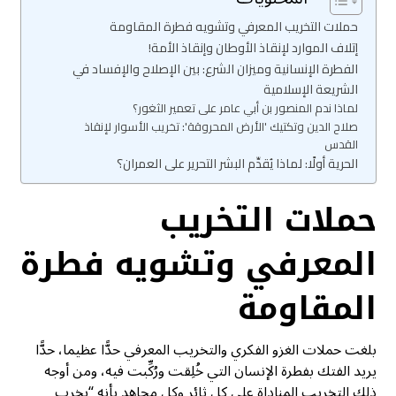
حملات التخريب المعرفي وتشويه فطرة المقاومة
إتلاف الموارد لإنقاذ الأوطان وإنقاذ الأمة!
الفطرة الإنسانية وميزان الشرع: بين الإصلاح والإفساد في
الشريعة الإسلامية
لماذا ندم المنصور بن أبي عامر على تعمير الثغور؟
صلاح الدين وتكتيك 'الأرض المحروقة': تخريب الأسوار لإنقاذ
القدس
الحرية أولًا: لماذا يُقدِّم البشر التحرير على العمران؟
حملات التخريب
المعرفي وتشويه فطرة
المقاومة
بلغت حملات الغزو الفكري والتخريب المعرفي حدًّا عظيما، حدًّا
يريد الفتك بفطرة الإنسان التي خُلِقت ورُكِّبت فيه، ومن أوجه
ذلك التخريب المناداة على كل ثائر وكل مجاهد بأنه “يخرب