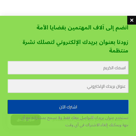
انضم إلى آلاف المهتمين بقضايا الأمة
زودنا بعنوان بريدك الإلكتروني لتصلك نشرة
منتظمة
اشترك الآن
نستخدم عنوان بريدك للتواصل معك فقط ولا نسمح بمشاركته مع أي
يستخدم هذا الموقع الكوكيز لتحسين تجربة المستخدم.
قبول وإغلاق
جهة
ويمكنك إلغاء الاشتراك في أي وقت