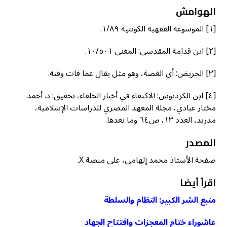
الهوامش
[١] الموسوعة الفقهية الكويتية ١/٨٩.
[٢] ابن قدامة المقدسي: المغني ١٠/٥٠١.
[٣] الجريض: أي الغصة، وهو مثل يقال عما فات وقته.
[٤] ابن الكردبوس: الاكتفاء في أخبار الخلفاء، تحقيق: د. أحمد
مختار عبادي، مجلة المعهد المصري للدراسات الإسلامية،
مدريد، العدد ١٣، ص٦٤ وما بعدها.
المصدر
صفحة الأستاذ محمد إلهامي، على منصة X.
اقرأ أيضا
منبع الشر الكبير: النظام والسلطة
عاشوراء ختام المعجزات وافتتاح الجهاد