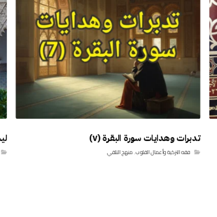
تدبرات وهدايات سورة البقرة (٧)
لي
فقه التزكية وأعمال القلوب
,
منهج التلقي