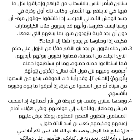
ستالين فيأمر الناس بالانسحاب من قراهم وإحراقها بكل ما
فيها كي لا ينتفع بها الألمان، وكانت تلك أول وخزة في
جسد الوحش الألماني المرعب، إذ اكتشفوا –ولأول مرة- أن
روسيا ليست كغيرها، وأنهم قد يسيرون مئات الكيلومترات
دون أن يجد قرية يتزودون منها بما يبلغهم التي بعدها،
فكيف إذا وصلوها لم يجدوا شيئا إلا الرماد؟!!
قبل ذلك بقرون لم يجد بنو النضير مفرًّا من النزول على حكم
النبي: الجلاء من المدينة، فصاروا يُخربون بيوتهم بأيديهم،
فما استطاعوا حمله حملوه، وما لم يستطيعوا حمله
أحرقوه، وفيهم نزل قول الله تعالى: {يُخْرِبُونَ بُيُوتَهُمْ
بِأَيْدِيهِمْ} [الحشر: ٢]، وقد رأينا ذات الموقف يتكرر حين انسحبوا
من سيناء ثم حين انسحبوا من غزة، إذ أحرقوا ما بنوه وخربوه
بأنفسهم.
وبعدها بسنتين وقعت بنو قريظة في شر أعمالها، إذ انسحبت
قريش وغطفان والأحزاب إلى مواطنهم، وبقي هؤلاء أمام
المسلمين ينتظرون المصير المحتوم، يومئذ عرض عليهم
زعيمهم وحكيمهم كعب بن أسد ثلاثة حلول:
–
قال: نتابع هذا الرجل ونصدقه فو الله لقد تبين لكم أنه لنبي
مرسل، وأنه للذي تجدونه في كتابكم، فتأمنون على دمائكم