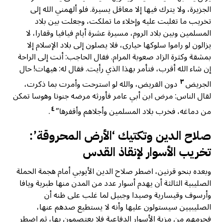
الجزيرة، ولا يترك فيها إلا معاقل يسيرة. فلو ألهمني الله إلى
تخريب ما تغلبت عليه وإخلاء ما تملكت، وجعلت بين بلاد
المسلمين وبين بلاد الروم، مسيرة عشرة أيام فيافيا وقفارا، لا
يزالون لو راموا سلوكها حيارى، فلا يصلون إلى بلاد الإسلام إلا
بمشقة وكثرة الزاد صعوبة المرام. فقال الحاجب: أنت إلى الراحة
إن شاء الله أقرب، فتأمر بهذا الذي رأيت. فقال له: هيهات! حال
٣
الجريض
دون القريض، والله لو استرحت وأمرت بما ذكرت،
لقال الناس: مرض ابن أبي عامر فأورثه مرضه جنونا وهوسا تمكن
٤
من دماغه، فخرب بلاد المسلمين وأجلاهم وأقفرها”
.
صلاح الدين وتكتيك ‘الأرض المحروقة’:
تخريب الأسوار لإنقاذ القدس
وبعده بنحو قرنين، اضطر صلاح الدين الأيوبي أمام هجمة الحملة
الصليبية الثالثة أن يهدم أسوار عدد من المدن منها طبرية ويافا
وأرسوف وقيسارية وصيدا وجبيل لما غلب على ظنه أن
الصليبيين سيستولون عليها وأنه لا يستطيع صدهم عنها،
فحرمهم من مزية الأسوار الدفاعية فلا يعتصمون بها، ثم اضطر