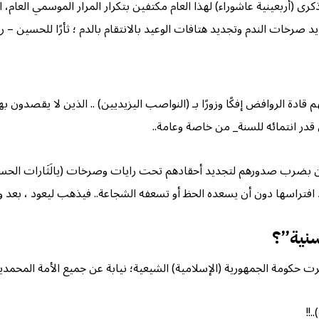
ى (أربعينية عاشوراء) لهذا العام مكتفين بتكرار المرار الموسمي العام، 
صرخات الندم وتجديد هتافات الوعيد بالانتقام بالدم ؛ ثأرًا للحسين – ر
 الروافض إفكًا وزورًا بـ (النواصب اليزيديين) .. الذين لا يقصدون بهم إ
قدر انتمائه للسنة_ من خاصة وعامة..
ن بضرب صدورهم لتجديد أحقادهم تحت رايات وصرخات (يالَثَارات الحسي
راد افتراسها دون أن يسعده الحظ أو تسعفه الشجاعة.. فيذهب ليعود ، بعد
نية”؟
ت حكومة الجمهورية (الإسلامية) الشيعية؛ نيابة عن جميع الأمة المحمدية
.!!