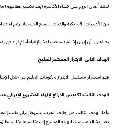
لذلك أغدق الروم على خلفاء الأكاسرة (بعد تكسير عظامهم) مالم 
من الأعطيات الأمريكية والهبات والمنح الخليجية.. رغم الاعتر
وقناعتي.. أن إيران إذا لم تستجب لهذا الإغراء أو الإغواء..فإ
الهدف الثاني: الابتزاز المستمر للخليج
فهو استمرار مسلسل الابتزاز لحكومات الخليج من خلال الإبقاء 
الهدف الثالث: تكديس الذرائع لإنهاء المشروع الإيراني عسك
وأما الهدف الثالث من إيقاف الحرب بشروط إيران عقب إشعال 
بعد إفشاله سياسيا، لتهيئة المسرح إقليميًا ثم عالميًا لبسط (و