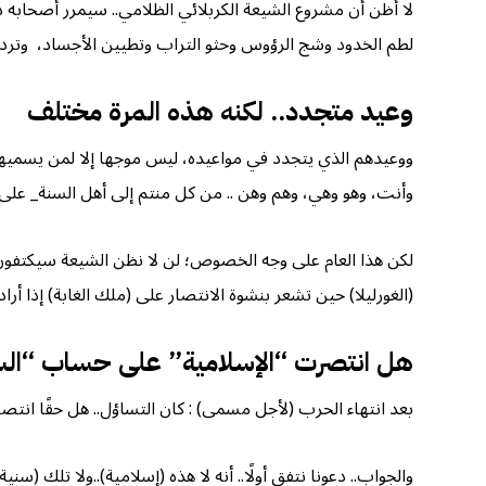
لا أظن أن مشروع الشيعة الكربلائي الظلامي.. سيمرر أصحابه ذكر
لطم الخدود وشج الرؤوس وحثو التراب وتطيين الأجساد، وترديد 
وعيد متجدد.. لكنه هذه المرة مختلف
ووعيدهم الذي يتجدد في مواعيده، ليس موجها إلا لمن يسميهم قادة
وأنت، وهو وهي، وهم وهن .. من كل منتم إلى أهل السنة_ على 
لكن هذا العام على وجه الخصوص؛ لن لا نظن الشيعة سيكتفو
(الغورليلا) حين تشعر بنشوة الانتصار على (ملك الغابة) إذا أ
هل انتصرت “الإسلامية” على حساب “الس
بعد انتهاء الحرب (لأجل مسمى) : كان التساؤل.. هل حقًا انتصر
والجواب.. دعونا نتفق أولًا.. أنه لا هذه (إسلامية)..ولا تلك (سنية).