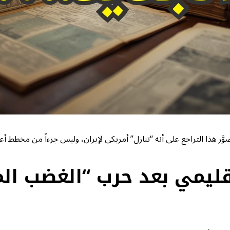
صوَّر هذا التراجع على أنه “تنازل” أمريكي لإيران، وليس جزءاً من مخطط أع
ليمي بعد حرب “الغضب ال