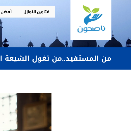
فتاوى النوازل
أفضل م
من المستفيد..من تغول الشيعة الج