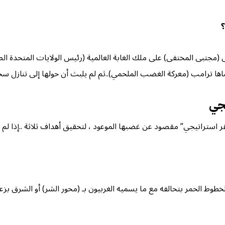
تبى المختفى) على ملك الغابة العالمية (رئيس الولايات المتحدة الص
ها ترامب (معركة الغضب الملحمي)..ثم لم يلبث أن حولها إلى تنازل سخ
يجي
هقر استراتيجي” مقصود عن غضبها الموعود ، لتحقيق أهداف ثلاثة ..إذا 
ط الحمر بتحالفه مع ما يسميه الغربيون بـ (محور الشر) أو الشرق بزعامة