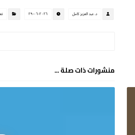
د. عبد العزيز كامل
٢٠٢٦-٠٦-٢٩
تع
منشورات ذات صلة ...