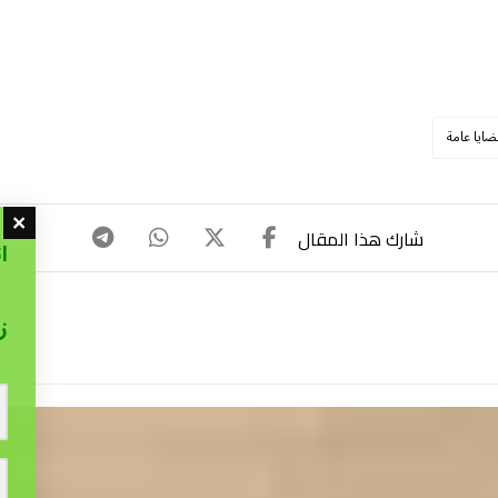
ضايا عامة
ا
ز