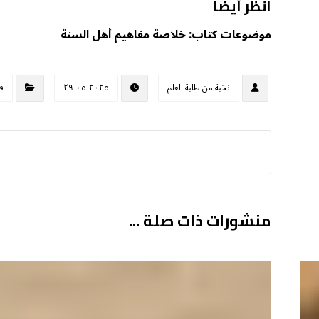
انظر أيضا
موضوعات كتاب: خلاصة مفاهيم أهل السنة
نخبة من طلبة العلم
٢٠٢٥-٠٥-٢٩
ق
منشورات ذات صلة ...