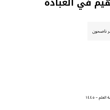
هيم في العبادة
بر ناصحون
لم – ١٤٤٥