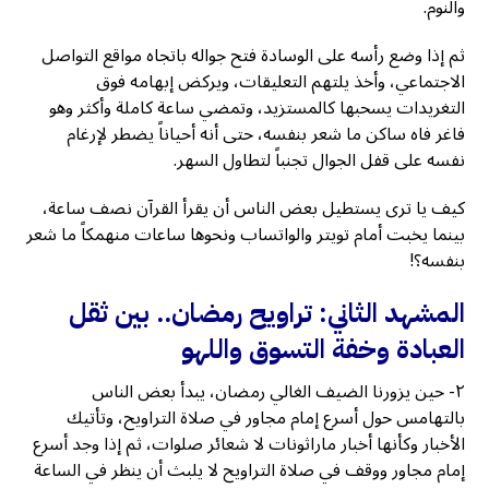
والنوم.
ثم إذا وضع رأسه على الوسادة فتح جواله باتجاه مواقع التواصل
الاجتماعي، وأخذ يلتهم التعليقات، ويركض إبهامه فوق
التغريدات يسحبها كالمستزيد، وتمضي ساعة كاملة وأكثر وهو
فاغر فاه ساكن ما شعر بنفسه، حتى أنه أحياناً يضطر لإرغام
نفسه على قفل الجوال تجنباً لتطاول السهر.
كيف يا ترى يستطيل بعض الناس أن يقرأ القرآن نصف ساعة،
بينما يخبت أمام تويتر والواتساب ونحوها ساعات منهمكاً ما شعر
بنفسه؟!
المشهد الثاني: تراويح رمضان.. بين ثقل
العبادة وخفة التسوق واللهو
٢- حين يزورنا الضيف الغالي رمضان، يبدأ بعض الناس
بالتهامس حول أسرع إمام مجاور في صلاة التراويح، وتأتيك
الأخبار وكأنها أخبار ماراثونات لا شعائر صلوات، ثم إذا وجد أسرع
إمام مجاور ووقف في صلاة التراويح لا يلبث أن ينظر في الساعة