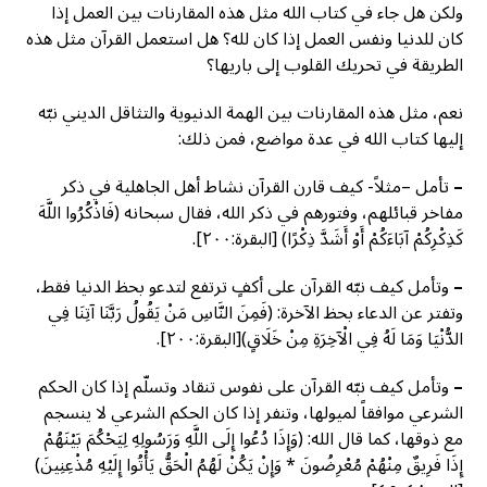
ولكن هل جاء في كتاب الله مثل هذه المقارنات بين العمل إذا
كان للدنيا ونفس العمل إذا كان لله؟ هل استعمل القرآن مثل هذه
الطريقة في تحريك القلوب إلى باريها؟
نعم، مثل هذه المقارنات بين الهمة الدنيوية والتثاقل الديني نبّه
إليها كتاب الله في عدة مواضع، فمن ذلك:
–
تأمل –مثلاً- كيف قارن القرآن نشاط أهل الجاهلية في ذكر
مفاخر قبائلهم، وفتورهم في ذكر الله، فقال سبحانه (فَاذْكُرُوا اللَّهَ
كَذِكْرِكُمْ آبَاءَكُمْ أَوْ أَشَدَّ ذِكْرًا) [البقرة:٢٠٠].
–
وتأمل كيف نبّه القرآن على أكفٍ ترتفع لتدعو بحظ الدنيا فقط،
وتفتر عن الدعاء بحظ الآخرة: (فَمِنَ النَّاسِ مَنْ يَقُولُ رَبَّنَا آتِنَا فِي
الدُّنْيَا وَمَا لَهُ فِي الْآخِرَةِ مِنْ خَلَاقٍ)[البقرة:٢٠٠].
–
وتأمل كيف نبّه القرآن على نفوس تنقاد وتسلّم إذا كان الحكم
الشرعي موافقاً لميولها، وتنفر إذا كان الحكم الشرعي لا ينسجم
مع ذوقها، كما قال الله: (وَإِذَا دُعُوا إِلَى اللَّهِ وَرَسُولِهِ لِيَحْكُمَ بَيْنَهُمْ
إِذَا فَرِيقٌ مِنْهُمْ مُعْرِضُونَ * وَإِنْ يَكُنْ لَهُمُ الْحَقُّ يَأْتُوا إِلَيْهِ مُذْعِنِينَ)