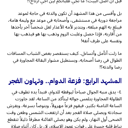
قبل أن آصل البيت؟ ما تجي طلباتكم لين أجي أرتاح؟!
بل وأقسى من هذا المشهد أن تكون والدته في حاجة لموعد
مراجعة دورية في مستشفى، وأصحابه في موعد مع وليمة هامة،
فيبلغ به الهم مبلغه، ويتدبر لأمه الأعذار لعل شخصاً آخر يأخذها
من أقاربه، فإذا حصل وغلبت الروم وذهب بها هو فيذهب بها
ونفسه على طرف أنفه!
ما زلت أتأمل وأتساءل.. كيف يستقصر بعض الشباب المسافات
الطوال في رضا أصحابه، ويستطيل مشوار البقالة المجاورة في
رضا والدته؟!
المشهد الرابع: فزعة الدوام.. وتهاون الفجر
٤- يدق منبه الجوال صباحاً ليوقظه للدوام، فتبدأ يده تطوف في
الطاولة المجاورة يتلمس جواله ليتأكد من الساعة، لقد جاوزت
الساعة الثامنة بكثير، فيقوم فزعاً مهرولاً، ويتوضأ بسرعة، ويفرش
سجادته ويصلي صلاة الفجر بعد أن ارتفعت الشمس وطعن وقت
الضحى أول النهار، ولم يكن وهو يصلي الفائتة مطرقاً ذليلاً تتقطع
نياط قلبه حسرة على فوات عمود الإسلام، لا، بل كان أثناء صلاة