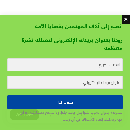
انضم إلى آلاف المهتمين بقضايا الأمة
زودنا بعنوان بريدك الإلكتروني لتصلك نشرة
منتظمة
اشترك الآن
نستخدم عنوان بريدك للتواصل معك فقط ولا نسمح بمشاركته مع أي
يستخدم هذا الموقع الكوكيز لتحسين تجربة المستخدم.
قبول وإغلاق
جهة
ويمكنك إلغاء الاشتراك في أي وقت