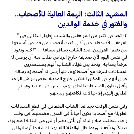
المشهد الثالث: الهمة العالية للأصحاب..
والفتور في خدمة الوالدين
٣- تجد في كثير من المراهقين والشباب إظهار التفاني في ”
الفزعة ” للأصدقاء، حتى أنني كنت أتعجب من قصص أسمعها
من بعض القريبين، تجد الشاب يسافر مسافة ٣٠٠ كلم ويعود
في نفس اليوم لأن صديقه خارج الرياض طلب منه أن يوصل له
غرضاً يحتاجه، وتجد بين هؤلاء الشباب أنهم يستقصرون
المسافات للنزهة مع أصدقائهم، فلو أرسل له أصدقاؤه رسالة
جوال أنهم في المكان الفلاني خارج المدينة لنفض فراش الراحة
وأقبل يطوي المسافات للحاق بهم، وليس بين عينيه وهو في
الطريق إليهم إلا خيالات فكاهتهم ومرحهم.
وفي نفس الوقت تجد هذا الشاب المتفاني في قطع المسافات
الطويلة مع أصحابه يكون أحياناً في المنزل مضطجعاً في وقت
راحة، فتطلب منه والدته أن يأتي بخبز أو لبن من البقالة المجاورة،
فيتلكأ ويتأفف، وربما قال لوالدته: الله يهديك ليه ما أرسلتوا لي