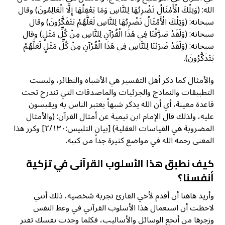
الله: (وَتِلْكَ الْأَمْثَالُ نَضْرِبُهَا لِلنَّاسِ وَمَا يَعْقِلُهَا إِلَّا الْعَالِمُونَ) وقال
سبحانه: (وَتِلْكَ الْأَمْثَالُ نَضْرِبُهَا لِلنَّاسِ لَعَلَّهُمْ يَتَفَكَّرُونَ) وقال
سبحانه: (وَلَقَدْ صَرَّفْنَا فِي هَذَا الْقُرْآنِ لِلنَّاسِ مِنْ كُلِّ مَثَلٍ) وقال
سبحانه: (وَلَقَدْ ضَرَبْنَا لِلنَّاسِ فِي هَذَا الْقُرْآنِ مِنْ كُلِّ مَثَلٍ لَعَلَّهُمْ
يَتَذَكَّرُونَ).
والأمثال كما ذكر أهل التفسير هي الأشباه والنظائر، وليست
التطبيقات والنماذج والجزئيات والماصدقات التي تندرج تحت
قاعدة معينة، أي أن الله يذكر شبهاً يعتبر الناس به ويقيسون
عليه، ولذلك قال الإمام ابن تيمية عن أمثال القرآن: (والأمثال
المضروبة هي القياسات العقلية) [بيان التلبيس:٢/١٣٠] وكرر هذا
المعنى رحمه الله في مواضع كثيرة جداً من كتبه.
كيف نطبق هذا الأسلوب القرآنى في تزكية
أنفسنا؟
وأريد هاهنا أن أقدم لأخي القارئ تجربة شخصية، ذلك أنني
لاحظت أن استعمال هذا الأسلوب القرآني في وعظ النفس
وزجرها من أنجع الوسائل والأساليب، فكلما وجدت نفسك تفتر