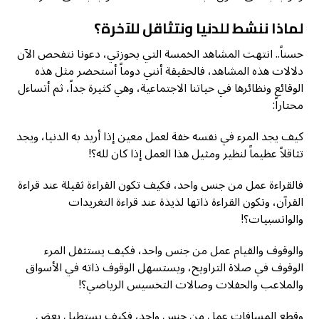
لماذا ننشط للدنيا ونتثاقل للآخرة؟
حسناً.. انتهت المشاهد الخمسة التي بحوزتي، دعونا نتفحص الآن
دلالات هذه المشاهد، فالحقيقة أنني دوماً أستحضر مثل هذه
الوقائع ونظائرها في حياتنا الاجتماعية، وهي كثيرة جداً، ثم أتساءل
محتاراً:
كيف يجد المرء في نفسه خفة لعمل معين إذا أريد به الدنيا، ويجد
تثاقلاً عظيماً لنظير ومثيل هذا العمل إذا كان لله؟!
فالقراءة عمل من جنس واحد، فكيف تكون القراءة ثقيلة عند قراءة
القرآن، وتكون القراءة ذاتها لذيذة عند قراءة التغريدات
والواتسبيات؟!
والوقوف والقيام عمل من جنس واحد، فكيف يستثقل المرء
الوقوف في صلاة التراويح، ويستسهل الوقوف ذاته في الأسواق
والملاعب والحفلات وصالات التخسيس الرياضي؟!
وقطع المسافات عمل من جنس واحد، فكيف يستطيل بعض