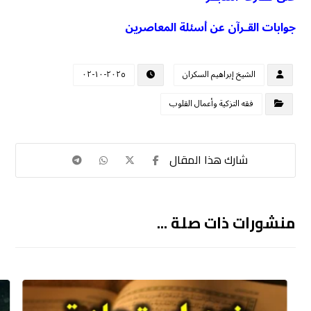
جوابات القـرآن عن أسئلة المعاصرين
الشيخ إبراهيم السكران
٢٠٢٥-١٠-٠٢
فقه التزكية وأعمال القلوب
منشورات ذات صلة ...