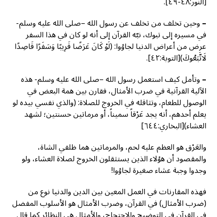
[النور:٤٨-٤٩].
–
وحين تخلف من تخلف عن رسول الله –صلى الله عليه وسلم-
في مسيره إلى تبوك، نبّه القرآن إلى أنه لو كان في هذا السفر
عرض من أعراض الدنيا لجاؤوا: (لَوْ كَانَ عَرَضًا قَرِيبًا وَسَفَرًا قَاصِدًا
لَاتَّبَعُوكَ)[التوبة:٤٢].
–
وتأمل كيف استعمل رسول الله –صلى الله عليه وسلم- هذه
الآلية القرآنية في ضرب الأمثال، فقارن بين همة البعض في
الوصول للطعام، وتثاقله في الخروج للصلاة: (والذي نفسي بيده لو
يعلم أحدهم، أنه يجد عَرْقاً سميناً، أو مرماتين حسنتين؛ لشهد
العشاء)[البخاري:٦٤٤]
والعَرْق هو العظم عليه لحم، والمرماتين هما ظلفي الشاة،
والمقصود أن هؤلاء الذين يستثقلون الخروج لصلاة العشاء، ولو
وجدوا وجبة عشاء صغيرة لجاؤوا!
فهذه المقارنات في العمل المعين بين الدين والدنيا نوع من
(ضرب الأمثال) في القرآن، وضرب الأمثال هو الأسلوب المفضل
في القرآن في التوضيح والاحتجاج، والأمثال هي النظائر كما قال