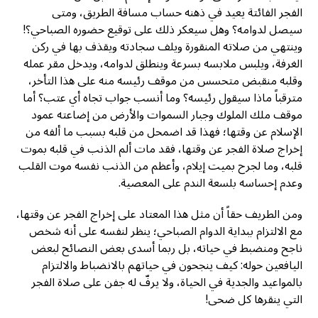
الفجر الفائتة يعيد في ذهنه حساب مسافة الطريق، ومتى
سيصل لدوامه؟ وهل سيعكر ذلك على توقيع حضوره الصباحي؟!
وينتهي من صلاته المنقورة ويلف سجادته ويقذف بها في ركن
الغرفة، ويلبس ملابسه بسرعة وينطلق لدوامه، ويدخل مقر عمله
وقلبه منقبض متحسس من موقف رئيسه منه على هذا التأخر،
مترقباً ماذا سيقول رئيسه؟ وما أنسب جواب تجاه أي عتب؟ أما
موقف ملك الملوك وجبار السموات والأرض من إضاعته عمود
الإسلام عن وقتها؛ فهذا قد اضمحل من قلبه بسبب ما ألفه من
إخراج صلاة الفجر عن وقتها، فقد مات ألم الذنب في قلبه بموت
قلبه، وما لجرح بميت إيلام، وأعظم من الذنب نفسه موت القلب
وعدم إحساسه بلسعة الندم على المعصية.
ومن الطريف حقاً أن مثل هذا المعتاد على إخراج الفجر عن وقتها،
مع الالتزام ببداية الدوام الصباحي؛ ينظر لنفسه على أنه شخص
ناجح ومنضبط في حياته، بل ربما أسدى بعض النصائح لبعض
اليافعين حوله: كيف ينجحون في حياتهم بالانضباط والالتزام
بالمواعيد والجدية في الحياة، ولا يرفّ له جفن على صلاة الفجر
التي ينقرها كل ضحى!