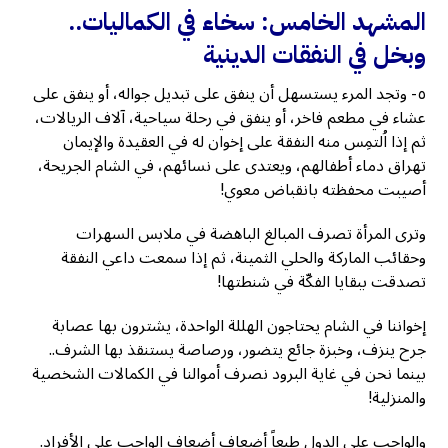
المشهد الخامس: سخاء في الكماليات..
وبخل في النفقات الدينية
٥- وتجد المرء يستسهل أن ينفق على تبديل جواله، أو ينفق على
عشاء في مطعم فاخر، أو ينفق في رحلة سياحية، آلاف الريالات،
ثم إذا اُلتمِس منه النفقة على إخوان له في العقيدة والإيمان
تهراق دماء أطفالهم، ويعتدى على نسائهم، في الشام الجريحة،
أصيبت محفظته بانقباض معوي!
وترى المرأة تصرف المبالغ الباهضة في ملابس السهرات
وحقائب الماركة والحلي الثمينة، ثم إذا سمعت داعي النفقة
تصدقت ببقايا الفكّة في شنطتها!
إخواننا في الشام يحتاجون الهللة الواحدة، يشترون بها عصابة
جرح ينزف، وخبزة جائع يتضور، ورصاصة يستنقذ بها الشرف..
بينما نحن في غاية البرود نصرف أموالنا في الكمالات الشخصية
والمنزلية!
والواجب على الدول طبعاً أضعاف أضعاف الواجب على الأفراد.