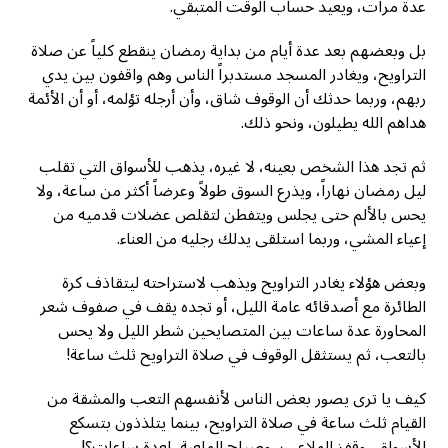
عدة مرات، ويعيد حساب الوقت المتبقي.
بل وبعضهم بعد عدة أيام من بداية رمضان ينقطع كلياً عن صلاة
التراويح، ويغادر المسجد مستدبراً الناس وهم واقفون بين يدي
ربهم، وربما حدثك أن الوقوف شاق، وأن أرجله تؤلمه، أو أن الأئمة
هداهم الله يطيلون، ونحو ذلك.
ثم تجد هذا الشخص بعينه، لا غيره، يذهب للأسواق التي تقلب
ليل رمضان نهاراً، ويذرع السوق طولاً وعرضاً أكثر من ساعة، ولا
يحس بالألم حتى يجلس ويتفطن لتقلص عضلات قدميه من
إعياء المشي، وربما استلقى يدلك رجليه من العناء.
وبعض هؤلاء يغادر التراويح ويذهب لاستراحته ليتقاذف كرة
الطائرة مع أصدقائه عامة الليل، أو تجده يقف في صفوف شعر
المحاورة عدة ساعات بين المتصايحين شطر الليل ولا يحس
بالتعب، ثم يستثقل الوقوف في صلاة التراويح ثلث ساعة!
كيف يا ترى يصور بعض الناس لأنفسهم التعب والمشقة من
القيام ثلث ساعة في صلاة التراويح، بينما يتلذذون بتسكع
الأسواق، وقفز الملاعب، وصياح الملعبة، لعدة ساعات؟!