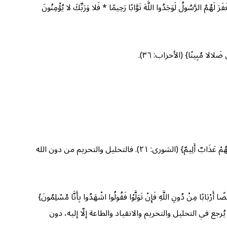
رَ لَهُمُ الرَّسُولُ لَوَجَدُوا اللَّهَ تَوَّابًا رَحِيمًا * فَلا وَرَبِّكَ لا يُؤْمِنُونَ
َّ ضَلالا مُبِينًا} (الأحزاب: ٣٦).
وفي قوله تعالى عن المشركين: {أَمْ لَهُمْ شُرَكَاءُ شَرَعُوا لَهُمْ مِنَ الدِّينِ مَا لَمْ يَأْذَنْ بِهِ اللَّهُ وَلَوْلا كَلِمَةُ الْفَصْلِ لَقُضِيَ بَيْنَهُمْ وَإِنَّ الظَّالِمِينَ لَهُمْ عَذَابٌ أَلِيمٌ} (الشورى: ٢١). فالتحليل والتحريم من دون الله
أَرْبَابًا مِنْ دُونِ اللَّهِ فَإِنْ تَوَلَّوْا فَقُولُوا اشْهَدُوا بِأَنَّا مُسْلِمُونَ}
ِعَم هو الله، وجبَ أن لا يُرجع في التحليل والتحريم والانقياد والطاعة إلّا إليه، دون