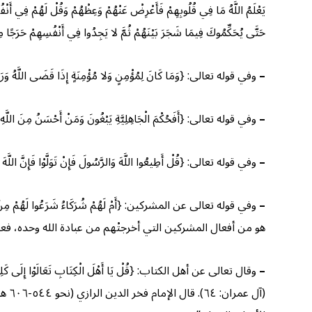
يَعْلَمُ اللَّهُ مَا فِي قُلُوبِهِمْ فَأَعْرِضْ عَنْهُمْ وَعِظْهُمْ وَقُلْ لَهُمْ فِي أَنْفُسِه
حَتَّى يُحَكِّمُوكَ فِيمَا شَجَرَ بَيْنَهُمْ ثُمَّ لا يَجِدُوا فِي أَنْفُسِهِمْ حَرَجًا مِم
–
وفي قوله تعالى: {وَمَا كَانَ لِمُؤْمِنٍ وَلا مُؤْمِنَةٍ إِذَا قَضَى اللَّهُ وَرَسُولُه
–
وفي قوله تعالى: {أَفَحُكْمَ الْجَاهِلِيَّةِ يَبْغُونَ وَمَنْ أَحْسَنُ مِنَ اللَّهِ حُك
–
وفي قوله تعالى: {قُلْ أَطِيعُوا اللَّهَ وَالرَّسُولَ فَإِنْ تَوَلَّوْا فَإِنَّ اللَّهَ
–
هو من أفعال المشركين التي أخرجتْهم من عبادة الله وحده، فعباد
–
وقال تعالى عن أهل الكتاب: {قُلْ يَا أَهْلَ الْكِتَابِ تَعَالَوْا إِلَى كَلِمَةٍ سَوَاءٍ بَ
(آل 