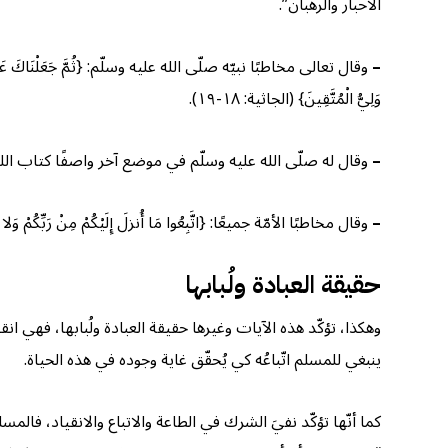
الأحبار والرهبان”.
–
وقال تعالى مخاطبًا نبيّه صلّى الله عليه وسلّم: {ثُمَّ جَعَلْنَاكَ عَلَى شَرِيعَةٍ مِنَ 
وَلِيُّ الْمُتَّقِينَ} (الجاثية: ١٨-١٩).
–
وقال له صلّى الله عليه وسلّم في موضع آخر واصفًا كتاب الله بالحُكم العربيّ: {وَك
–
وقال مخاطبًا الأمّة جميعًا: {اتَّبِعُوا مَا أُنزلَ إِلَيْكُمْ مِنْ رَبِّكُمْ وَلا تَتَّب
حقيقة العبادة ولُبابها
وهكذا، تؤكّد هذه الآيات وغيرها حقيقة العبادة ولُبابها، فهي ا
ينبغي للمسلم اتّباعُه كي يُحقّق غاية وجوده في هذه الحياة.