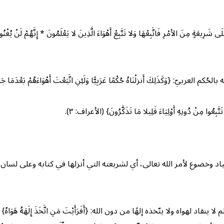
الأمْرِ فَاتَّبِعْهَا وَلا تَتَّبِعْ أَهْوَاءَ الَّذِينَ لا يَعْلَمُونَ * إِنَّهُمْ لَنْ يُغْنُوا عَنْك
َذَلِكَ أَنزلْنَاهُ حُكْمًا عَرَبِيًّا وَلَئِنِ اتَّبَعْتَ أَهْوَاءَهُمْ بَعْدَمَا جَاءَكَ مِنَ
ِعُوا مِنْ دُونِهِ أَوْلِيَاءَ قَلِيلا مَا تَذَكَّرُونَ} (الأعراف: ٣).
نقياد وخضوع لأمر الله تعالى، أي لشريعته التي أنزلها في كتابه وعلى لسان