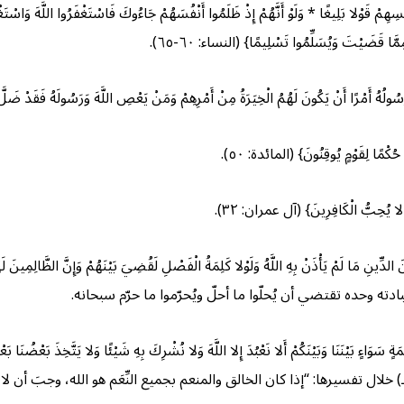
ِمْ قَوْلا بَلِيغًا * وَلَوْ أَنَّهُمْ إِذْ ظَلَمُوا أَنْفُسَهُمْ جَاءُوكَ فَاسْتَغْفَرُوا اللَّهَ وَاسْتَغْفَ
َّا قَضَيْتَ وَيُسَلِّمُوا تَسْلِيمًا} (النساء: ٦٠-٦٥).
ُ أَمْرًا أَنْ يَكُونَ لَهُمُ الْخِيَرَةُ مِنْ أَمْرِهِمْ وَمَنْ يَعْصِ اللَّهَ وَرَسُولَهُ فَقَدْ ضَل
ْمًا لِقَوْمٍ يُوقِنُونَ} (المائدة: ٥٠).
 لا يُحِبُّ الْكَافِرِينَ} (آل عمران: ٣٢).
ته وحده تقتضي أن يُحلّوا ما أحلّ ويُحرّموا ما حرّم سبحانه.
يْنَنَا وَبَيْنَكُمْ أَلا نَعْبُدَ إِلا اللَّهَ وَلا نُشْرِكَ بِهِ شَيْئًا وَلا يَتَّخِذَ بَعْضُنَا بَعْضًا 
عمران: ٦٤). قال الإمام فخر الدين الرازي (نحو ٥٤٤-٦٠٦ هـ) خلال تفسيرها: “إذا كان الخالق والمنعم بجميع النّ