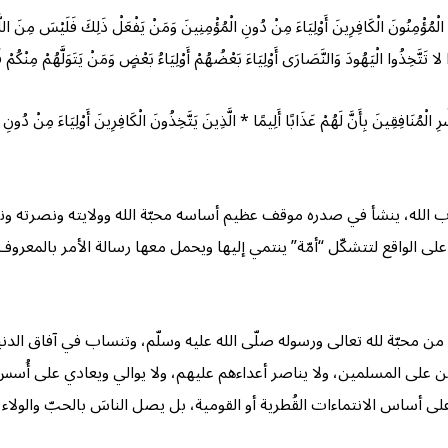
كَافِرِينَ أَوْلِيَاءَ مِنْ دُونِ الْمُؤْمِنِينَ وَمَنْ يَفْعَلْ ذَلِكَ فَلَيْسَ مِنَ اللَّهِ فِي شَي
 لَهُمْ عَذَابًا أَلِيمًا * الَّذِينَ يَتَّخِذُونَ الْكَافِرِينَ أَوْلِيَاءَ مِنْ دُونِ الْمُؤْمِنِينَ
كتاب الله، ينشأ في صدره موقف عظيم أساسه محبّة الله وولايته ونصرته و
على الواقع لتتشكّل “أمّة” ينتمي إليها ويحمل معها رسالة الأمر بالمعروف 
 محبّة لله تعالى ورسوله صلّى الله عليه وسلّم، وتنساب في آفاق الدنيا م
ن على المسلمين، ولا يناصر أعداءهم عليهم، ولا يوالي ويعادي على أُسس و
على أساس الانتماءات القُطرية أو القومية، بل يصل الناسَ بالحبّ والولاء 