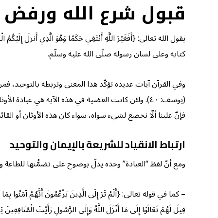
قبول شرع الله ورفض 
كتابه وعلى لسان رسوله صلّى الله عليه وسلّم.
وفي القرآن آيات عديدة تؤكّد هذا المعنى وتربطه بالتوحيد، فمن ذلك قوله تعالى عل
(يوسف: ٤٠). ولئن كانت القضية في هذه الآية هي عبادة ال
فإنّ علينا ألّا نخضع لشيء سواه، سواء كان هذه الأوثان أو القا
ارتباط الانقياد للشريعة بالإيمان والتوحيد
ومع أنّ لفظ “العبادة” وحده يدلّ بوضوح على تضمُّنها للطاعة وال
–
كما في قوله تعالى: {أَلَمْ تَرَ إِلَى الَّذِينَ يَزْعُمُونَ أَنَّهُمْ آمَنُوا بِمَا أُنْز
قِيلَ لَهُمْ تَعَالَوْا إِلَى مَا أَنْزَلَ اللَّهُ وَإِلَى الرَّسُولِ رَأَيْتَ الْمُنَافِقِينَ