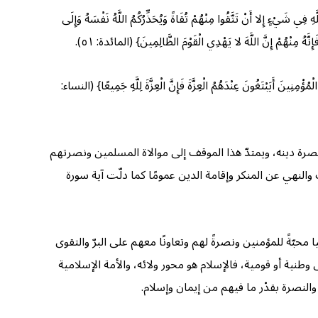
ْءٍ إِلا أَنْ تَتَّقُوا مِنْهُمْ تُقَاةً وَيُحَذِّرُكُمُ اللَّهُ نَفْسَهُ وَإِلَى
 أَيَبْتَغُونَ عِنْدَهُمُ الْعِزَّةَ فَإِنَّ الْعِزَّةَ لِلَّهِ جَمِيعًا} (النساء:
نصرة دينه، ويمتدّ هذا الموقف إلى موالاة المسلمين ونصرتهم
والنهي عن المنكر وإقامة الدين عمومًا كما دلّت آية سورة
حبّةً للمؤمنين ونصرةً لهم وتعاونًا معهم على البرّ والتقوى
طنية أو قومية، فالإسلام هو محور ولائه، والأمة الإسلامية
والنصرة بقدْر ما فيهم من إيمان وإسلام.