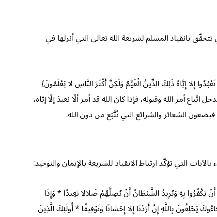
مُفَصَّلا} (الأنعام: ١١٤)، وفي هذه الآية تتجلّى حاكمية الله العليا التي تتحقّق بانقياد المسلم لشريعة الله تعالى التي أنزلها في
ُ ذَلِكَ الدِّينُ الْقَيِّمُ وَلَكِنَّ أَكْثَرَ النَّاسِ لا يَعْلَمُونَ}
ّباع أمر الله وقبوله، فإذا كان الله قد أمر ألّا نعبدَ إلّا إيّاه،
ضعون الشعائر والشرائع التي تُتَّبَع من دون الله.
لآيات التي تؤكّد ارتباط الانقياد للشريعة بالإيمان والتوحيد:
َنْ يَكْفُرُوا بِهِ وَيُرِيدُ الشَّيْطَانُ أَنْ يُضِلَّهُمْ ضَلالا بَعِيدًا * وَإِذَا
كَ يَحْلِفُونَ بِاللَّهِ إِنْ أَرَدْنَا إِلا إِحْسَانًا وَتَوْفِيقًا * أُولَئِكَ الَّذِينَ