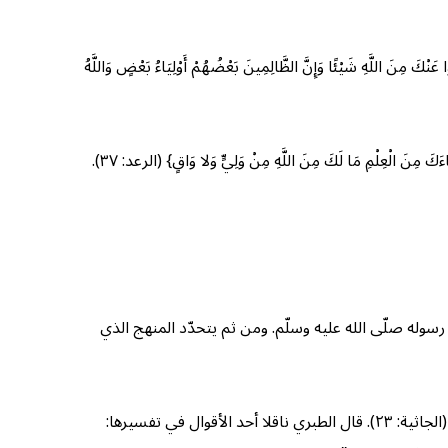
َ مِنَ اللَّهِ شَيْئًا وَإِنَّ الظَّالِمِينَ بَعْضُهُمْ أَوْلِيَاءُ بَعْضٍ وَاللَّهُ
 الْعِلْمِ مَا لَكَ مِنَ اللَّهِ مِنْ وَلِيٍّ وَلا وَاقٍ} (الرعد: ٣٧).
 رسوله صلّى الله عليه وسلّم. ومن ثم يتحدّد المنهج الذي
كما أنّها تؤكّد نفيَ الشرك في الطاعة والاتباع والانقياد، فالمسلم لا ينقاد لهواه ولا يتّخذه إلهًا من دون الله: {أَفَرَأَيْتَ مَنِ اتَّخَذَ إِلَهَهُ هَوَاهُ} (الجاثية: ٢٣). قال الطبري ناقلا أحد الأقوال في تفسيرها: