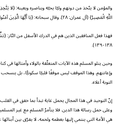
والمؤمن لا يتّخذ من دونهم وليّا يحبّه ويناصره ويعينه: {لا يَتَّخِذِ الْمُؤْمِنُونَ الْ
اللَّهِ الْمَصِيرُ} (آل عمران: ٢٨). وقال سبحانه: {يَا أَيُّهَا الَّذِينَ آمَنُوا لا تَتَّخِذُوا الْيَهُودَ وَالنَّصَارَى أَوْلِيَاءَ بَعْضُهُمْ أَوْلِيَاءُ بَعْضٍ وَمَنْ يَتَوَلَّهُمْ مِنْكُمْ فَإِنَّهُ مِنْهُمْ إِنَّ اللَّهَ لا يَهْدِي الْقَوْمَ الظَّالِمِينَ} (المائدة: ٥١).
فهذا فعل المنافقين الذين هم في الدرك الأسفل من النّار: {بَشِّرِ الْمُنَافِقِينَ بِأَنَّ
١٣٨-١٣٩).
وحين يتلو المسلم هذه الآيات المتعلّقة بالولاء وأمثالها في 
وإعانتهم. وهذا الموقف ليس موقفًا قلبيّا سكونيًّا، بل ينسحب 
التوبة أعلاه.
إنّ التوحيد في هذا المجال يحمل غاية تبدأ بما خفق في القلب من
وعلى حمل رسالة هذا الدين. فلا يتآمرُ المسلم مع غير المسلمي
هي الأمة التي ينتمي إليها بعظمه ولحمه، لا يفرّق بين أبنائها 