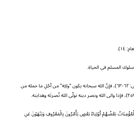
: ١٤).
ظم سلوك المسلم في الحياة.
فكما أنّه يتّخذ اللهَ سبحانه وليًّا ويصبح من “أولياء” الله: {أَلا إِنَّ أَوْلِيَاءَ اللَّهِ لا خَوْفٌ عَلَيْهِمْ وَلا هُمْ يَحْزَنُونَ * الَّذِينَ آمَنُوا وَكَانُوا يَتَّقُونَ} (يونس: ٦٢-٦٣)، فإنّ الله سبحانه يكون “وليّه” من أجْلِ ما حمله من
ضُهُمْ أَوْلِيَاءُ بَعْضٍ يَأْمُرُونَ بِالْمَعْرُوفِ وَيَنْهَوْنَ عَنِ