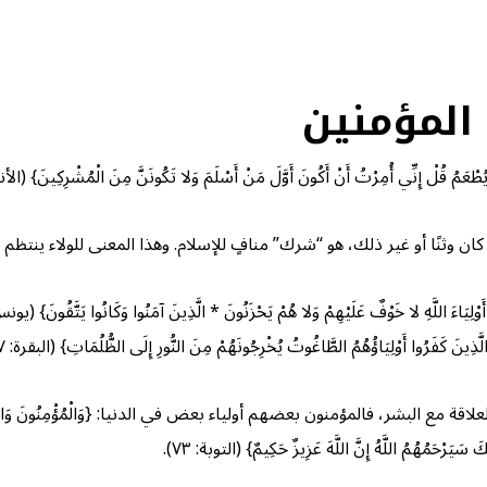
ة المؤمنين
 يُطْعَمُ قُلْ إِنِّي أُمِرْتُ أَنْ أَكُونَ أَوَّلَ مَنْ أَسْلَمَ وَلا تَكُونَنَّ مِنَ الْمُشْرِكِينَ} (الأنعام
سواء كان وثنًا أو غير ذلك، هو “شرك” منافٍ للإسلام. وهذا المعنى للولاء ينت
اؤُهُمُ الطَّاغُوتُ يُخْرِجُونَهُمْ مِنَ النُّورِ إِلَى الظُّلُمَاتِ} (البقرة: ٢٥٧)، فإذا والى الله ونصر دينه تولّى الله نُصرتَه وهدايته.
 البشر، فالمؤمنون بعضهم أولياء بعض في الدنيا: {وَالْمُؤْمِنُونَ وَالْمُؤْمِنَاتُ بَعْ
كَ سَيَرْحَمُهُمُ اللَّهُ إِنَّ اللَّهَ عَزِيزٌ حَكِيمٌ} (التوبة: ٧٣).