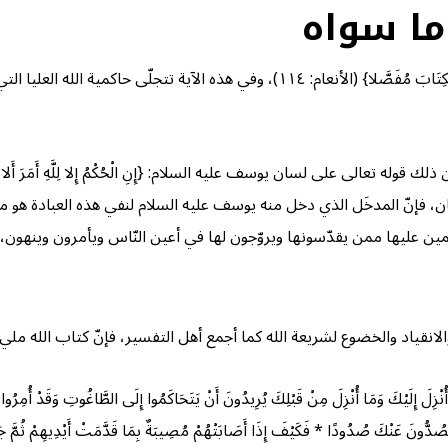
ما سواه
يقول الله تعالى: {أَفَغَيْرَ اللَّهِ أَبْتَغِي حَكَمًا وَهُوَ الَّذِي أَنزلَ إِلَيْكُمُ الْكِتَابَ 
ى لسان يوسف عليه السلام: {إِنِ الْحُكْمُ إِلا لِلَّهِ أَمَرَ أَلا تَعْبُدُوا إِلا إِيَّاه
أوثان، فإنّ المدخَل الذي دخل منه يوسف عليه السلام لنفي هذه العبادة هو مدخل ات
ئمين عليها ممن يقدّسونها ويروّجون لها في أعين النّاس ويأمرون وينهون، في
انقياد والخضوع لشريعة الله كما أجمع أهل التفسير، فإنّ كتاب الله مليء با
ِلَ إِلَيْكَ وَمَا أُنْزِلَ مِنْ قَبْلِكَ يُرِيدُونَ أَنْ يَتَحَاكَمُوا إِلَى الطَّاغُوتِ وَقَدْ أُمِرُوا أ
 يَصُدُّونَ عَنْكَ صُدُودًا * فَكَيْفَ إِذَا أَصَابَتْهُمْ مُصِيبَةٌ بِمَا قَدَّمَتْ أَيْدِيهِمْ ثُمَّ جَاءُو