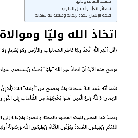
حقيقة العبادة ولُبابها
شعائر التعبُّد وأعمال القلوب
قيمة الإنسان تتحدّد بإيمانه وعبادته لله سبحانه
اتخاذ الله وليّا وموالا
{قُلْ أَغَيْرَ اللَّهِ أَتَّخِذُ وَلِيًّا فَاطِرِ السَّمَاوَاتِ وَالأرْضِ وَهُوَ يُطْعِمُ وَلا
توضح هذه الآية أنّ اتّخاذُ غير الله “وليّا” يُحَبُّ ويُستنصَر، 
الإيمان: {اللَّهُ وَلِيُّ الَّذِينَ آمَنُوا يُخْرِجُهُمْ مِنَ الظُّلُمَاتِ إِلَى النُّورِ وَالَّذِينَ كَفَرُوا أَوْلِيَ
ويمتدّ هذا المعنى للولاء المملوء بالمحبّة والنصرة والإعانة إلى العلاقة مع
الْمُنْكَرِ وَيُقِيمُونَ الصَّلاةَ وَيُؤْتُونَ الزَّكَاةَ وَيُطِيعُونَ اللَّهَ وَرَسُولَهُ أُولَئِ