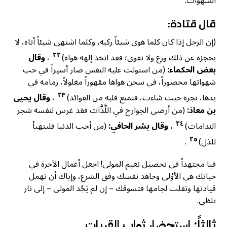
الشهوات.
قال قتادة:
(إن الرجل إذا كان كلما هوى شيئاً ركبه، وكلما اشتهى شيئاً أتاه، لا
٢٢
يحجزه عن ذلك ورع ولا تقوى؛ فقد اتخذ إلهه هواه)
،
وقال
بعض الحكماء:
(من استولت عليه النفس صار أسيراً في حب
شهواتها محصوراً، في سجن هواها مقهوراً مغلولاً، زمامه في
٢٣
يدها، تجره حيث شاءت، فتمنع قلبه من الفوائد)
،
وقال يحيى
بن معاذ:
(من أرضى الجوارح في اللَّذَّات فقد غرس لنفسه شجر
٢٤
الندامات)
،
وقال بشر الحافي:
(من أحب الدنيا فليتهيأ
٢٥
للذل)
.
فيا مجتهداً في تحصيل نعيم المولى! اجعل أعمال الآخرة في
حياتك هي الأوْلى وجاهد نفسك وفق الشرع، وإياك أن تهمل
قيادتها وتفلت لجامها فتسوقك – إن لم يَجُد المولى – إلى نار
تلظى.
ثالثاً: استحضار ثواب القربات