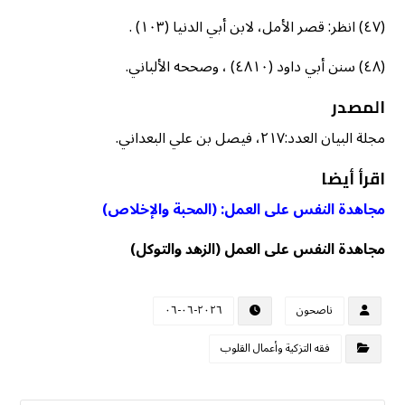
(٤٧) انظر: قصر الأمل، لابن أبي الدنيا (١٠٣) .
(٤٨) سنن أبي داود (٤٨١٠) ، وصححه الألباني.
المصدر
مجلة البيان العدد:٢١٧، فيصل بن علي البعداني.
اقرأ أيضا
مجاهدة النفس على العمل: (المحبة والإخلاص)
مجاهدة النفس على العمل (الزهد والتوكل)
ناصحون
٢٠٢٦-٠٦-٠٦
فقه التزكية وأعمال القلوب