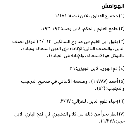
الهوامش
(١) مجموع الفتاوى، لابن تيمية: ١/١٧١.
(٢) جامع العلوم والحكم، لابن رجب: ١٩٢-١٩٣.
(٣) يقول ابن القيم في مدارج السالكين: ٢/١١٣ (التوكل نصف
الدين، والنصف الثاني: الإنابة؛ فإن الدين استعانة وعبادة،
فالتوكل هو الاستعانة، والإنابة هي العبادة) .
(٤) ذم الهوى، لابن الجوزي: ٣٦.
(٥) أحمد (١٩٧٨٧) ، وصححه الألباني في صحيح الترغيب
والترهيب: (٥٢) .
(٦) إحياء علوم الدين، للغزالي: ٣/٦٧.
(٧) انظر نحواً من ذلك من كلام القشيري في فتح الباري، لابن
حجر: ١١/٣٣٨.