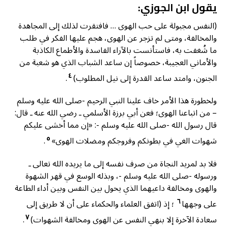
يقول ابن الجوزي:
(النفس مجبولة على حب الهوى … فافتقرت لذلك إلى المجاهدة
والمخالفة، ومتى لم تزجر عن الهوى، هجم عليها الفكر في طلب
ما شُغفت به، فاستأنست بالآراء الفاسدة والأطماع الكاذبة
والأماني العجيبة، خصوصاً إن ساعد الشباب الذي هو شعبة من
٤
الجنون، وامتد ساعد القدرة إلى نيل المطلوب)
.
ولخطورة هذا الأمر خاف علينا النبي الرحيم -صلى الله عليه وسلم
– من اتباعنا الهوى؛ فعن أبي برزة الأسلمي ـ رضي الله عنه ـ قال:
قال رسول الله -صلى الله عليه وسلم -: «إن مما أخشى عليكم
٥
شهوات الغي في بطونكم وفروجكم ومضلات الهوى»
.
فلا بد لمريد النجاة من صرف نفسه إلى ما يريده الله تعالى ـ
ورسوله -صلى الله عليه وسلم -، وبذله الوسع في قهر الشهوة
والهوى ومخالفة داعيهما الذي يحول بين النفس وبين أداء الطاعة
٦
على وجهها
؛ إذ (اتفق العلماء والحكماء على أن لا طريق إلى
٧
سعادة الآخرة إلا بنهي النفس عن الهوى ومخالفة الشهوات)
.