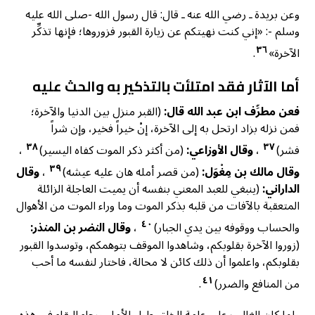
وعن بريدة ـ رضي الله عنه ـ قال: قال رسول الله -صلى الله عليه
وسلم -: «إني كنت نهيتكم عن زيارة القبور فزوروها؛ فإنها تذكِّر
٣٦
الآخرة»
.
أما الآثار فقد امتلأت بالتذكير به والحث عليه
فعن مطرِّف ابن عبد الله قال:
(القبر منزل بين الدنيا والآخرة؛
فمن نزله بزاد ارتحل به إلى الآخرة، إنْ خيراً فخير، وإن شراً
٣٨
٣٧
فشر)
،
وقال الأوزاعي:
(من أكثر ذكر الموت كفاه اليسير)
،
٣٩
وقال مالك بن مِغْوَل:
(من قصر أمله هان عليه عيشه)
،
وقال
الداراني:
(ينبغي للعبد المعني بنفسه أن يميت العاجلة الزائلة
المتعقبة بالآفات من قلبه بذكر الموت وما وراء الموت من الأهوال
٤٠
والحساب ووقوفه بين يدي الجبار)
،
وقال النضر بن المنذر:
(زوروا الآخرة بقلوبكم، وشاهدوا الموقف بتوهمكم، وتوسدوا القبور
بقلوبكم، واعلموا أن ذلك كائن لا محالة، فاختار لنفسه ما أحب
٤١
من المنافع والضرر)
.