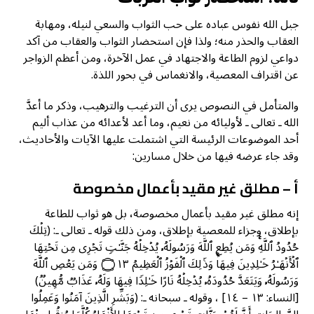
جبل الله نفوس عباده على حب الثواب والسعي لنيله، ومهابة
العقاب والحذر منه؛ ولذا فإن استحضار الثواب والعقاب من آكد
دواعي لزوم الطاعة والاجتهاد في عمل الآخرة، ومن أعظم الزواجر
عن اقتراف المعصية، والانغماس في بحور اللذة.
والمتأمل في النصوص يرى أن الترغيب والترهيب، وذكر ما أعدَّ
الله ـ تعالى ـ لأوليائه من نعيم، وما أعد لأعدائه من عذاب أليم
أحد الموضوعات الرئيسة التي اشتملت عليها الآيات والأحاديث،
وقد جاء عرضه فيها من خلال مسارين:
أ – مطلق غير مقيد بأعمال مخصوصة
إنه مطلق غير مقيد بأعمال مخصوصة
،
بل هو ثواب للطاعة
بإطلاق، وجزاء للمعصية بإطلاق، ومن ذلك قوله ـ تعالى ـ: (تِلۡكَ
حُدُودُ ٱللَّهِۚ وَمَن یُطِعِ ٱللَّهَ وَرَسُولَهُۥ یُدۡخِلۡهُ جَنَّـٰتࣲ تَجۡرِی مِن تَحۡتِهَا
ٱلۡأَنۡهَـٰرُ خَـٰلِدِینَ فِیهَاۚ وَذَ ٰ⁠لِكَ ٱلۡفَوۡزُ ٱلۡعَظِیمُ ۝١٣ وَمَن یَعۡصِ ٱللَّهَ
وَرَسُولَهُۥ وَیَتَعَدَّ حُدُودَهُۥ یُدۡخِلۡهُ نَارًا خَـٰلِدࣰا فِیهَا وَلَهُۥ عَذَابࣱ مُّهِینࣱ)
[النساء: ١٣ – ١٤] ، وقوله ـ سبحانه ـ: (وَبَشِّرِ الَّذِينَ آمَنُوا وَعَمِلُوا