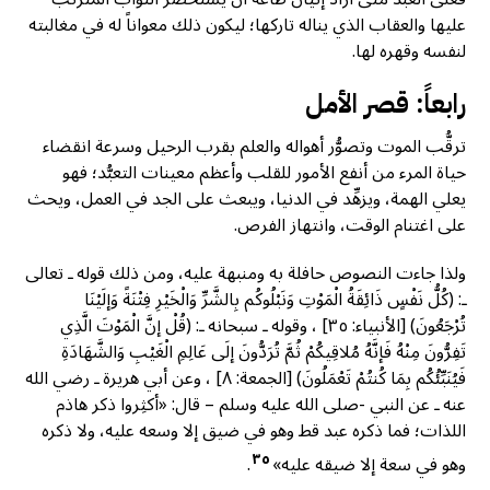
عليها والعقاب الذي يناله تاركها؛ ليكون ذلك معواناً له في مغالبته
لنفسه وقهره لها.
رابعاً: قصر الأمل
ترقُّب الموت وتصوُّر أهواله والعلم بقرب الرحيل وسرعة انقضاء
حياة المرء من أنفع الأمور للقلب وأعظم معينات التعبُّد؛ فهو
يعلي الهمة، ويزهِّد في الدنيا، ويبعث على الجد في العمل، ويحث
على اغتنام الوقت، وانتهاز الفرص.
ولذا جاءت النصوص حافلة به ومنبهة عليه، ومن ذلك قوله ـ تعالى
ـ: (كُلُّ نَفْسٍ ذَائِقَةُ الْمَوْتِ وَنَبْلُوكُم بِالشَّرِّ وَالْخَيْرِ فِتْنَةً وَإلَيْنَا
تُرْجَعُونَ) [الأنبياء: ٣٥] ، وقوله ـ سبحانه ـ: (قُلْ إنَّ الْمَوْتَ الَّذِي
تَفِرُّونَ مِنْهُ فَإنَّهُ مُلاقِيكُمْ ثُمَّ تُرَدُّونَ إلَى عَالِمِ الْغَيْبِ وَالشَّهَادَةِ
فَيُنَبِّئُكُم بِمَا كُنتُمْ تَعْمَلُونَ) [الجمعة: ٨] ، وعن أبي هريرة ـ رضي الله
عنه ـ عن النبي -صلى الله عليه وسلم – قال: «أكثِروا ذكر هاذم
اللذات؛ فما ذكره عبد قط وهو في ضيق إلا وسعه عليه، ولا ذكره
٣٥
وهو في سعة إلا ضيقه عليه»
.