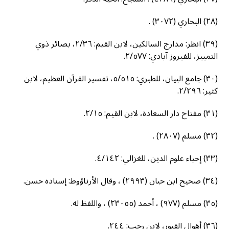
(٢٨) البخاري (٣٠٧٢) .
(٣٩) انظر: مدارج السالكين، لابن القيم: ٢/٣٦، بصائر ذوي
التمييز، للفيروز آبادي: ٢/٥٧٧.
(٣٠) جامع البيان، للطبري: ٥/٥١٥، تفسير القرآن العظيم، لابن
كثير: ٢/٢٩٦.
(٣١) مفتاح دار السعادة، لابن القيم: ٢/١٥.
(٣٢) مسلم (٢٨٠٧) .
(٣٣) إحياء علوم الدين، للغزالي: ٤/١٤٢.
(٣٤) صحيح ابن حبان (٢٩٩٣) ، وقال الأرناؤوط: إسناده حسن.
(٣٥) مسلم (٩٧٧) ، أحمد (٢٣٠٥٥) ، واللفظ له.
(٣٦) أهوال القبور، لابن رجب: ٢٤٤.