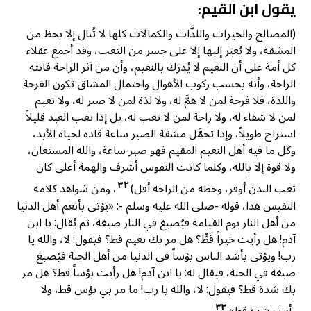
يقول ابن القيم:
(المصالح والخيرات واللذَّات والكمالات كلها لا تُنال إلا بحظ من
المشقة، ولا يُعبَر إليها إلا على جسر من التعب، وقد أجمع عقلاء
كل أمة على أن النعيم لا يُدرَك بالنعيم، وأن من آثر الراحة فاتته
الراحة، وأنه بحسب ركوب الأهوال واحتمال المشاق تكون الفرحة
واللذة، فلا فرحة لمن لا همَّ له، ولا لذة لمن لا صبر له، ولا نعيم
لمن لا شقاء له، ولا راحة لمن لا تعب له، بل إذا تعب العبد قليلاً
استراح طويلاً، وإذا تحمَّل مشقة الصبر ساعة قاده لحياة الأبد،
وكل ما فيه أهل النعيم المقيم فهو صبر ساعة، والله المستعان،
ولا قوة إلا بالله، وكلما كانت النفوس أشرف والهمة أعلى كان
٣٢
تعب البدن أوفر، وحظه من الراحة أقل)
، ومن شواهد كلامه
النفيس هذا، قوله -صلى الله عليه وسلم -: «يؤتى بأنعم أهل الدنيا
من أهل النار يوم القيامة فيُصبغ في النار صبغة، ثم يُقال: يا ابن
آدم! هل رأيت خيراً قَطُّ؟ هل مر بك نعيم قط؟ فيقول: لا، والله يا
رب! ويؤتى بأشد الناس بؤساً في الدنيا من أهل الجنة فيُصبغ
صبغة في الجنة، فيقال له: يا ابن آدم! هل رأيت بؤساً قط؟ هل مر
بك شدة قط؟ فيقول: لا، والله يا رب! ما مر بي بؤس قط، ولا
٣٣