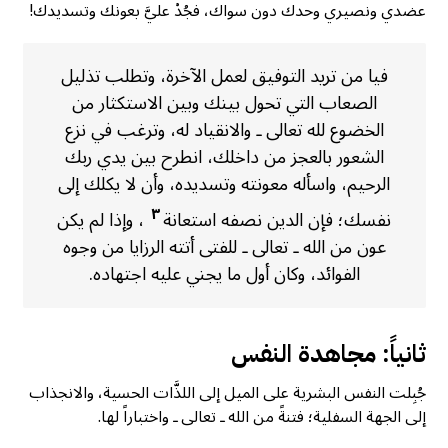
عضدي ونصيري وحدك دون سواك، فجُدْ عليَّ بعونك وتسديدك!
فيا من تريد التوفيق لعمل الآخرة، وتطلب تذليل
الصعاب التي تحول بينك وبين الاستكثار من
الخضوع لله تعالى ـ والانقياد له، وترغب في نزع
الشعور بالعجز من داخلك، انطرح بين يدي ربك
الرحيم، واسأله معونته وتسديده، وأن لا يكلك إلى
٣
نفسك؛ فإن الدين نصفه استعانة
، وإذا لم يكن
عون من الله ـ تعالى ـ للفتى أتته الرزايا من وجوه
الفوائد، وكان أول ما يجني عليه اجتهاده.
ثانياً: مجاهدة النفس
جُبِلت النفس البشرية على الميل إلى اللذَّات الحسية، والانجذاب
إلى الجهة السفلية؛ فتنةً من الله ـ تعالى ـ واختباراً لها.