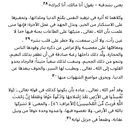
٢٨
يعني بشدقيه – يقول: أنا مالك، أنا كنزك»
.
وكلاهما له أثره في تزهيد النفس بمُتَع الدنيا وملذاتها، وتحفيزها
على الاستكثار من الخير، وبذل الجهد في عمل الآخرة؛ فإنها متى
علمت بأن الله ـ تعالى ـ مثيبُها على الطاعات بجنة فيها «ما لا
٢٩
عين رأت، ولا أذن سمعت، ولا خطر على قلب بشر»
،
ومعاقبُها على معصيته والإعراض عن ذكره بنار وقودها الناس
والحجارة، ولَّد ذلك داخلها رغبة صادقة في أن تظفر بذلك النعيم،
وتنجو من ذلك الجحيم، وسعت لذلك سعياً حثيثاً؛ فالرجاء يحدو
القلوب إلى الله ـ تعالى ـ ويطيب لها السير، والخوف يبعدها عن
٣٠
الدنيا، ويحرق مواضع الشهوات منها
.
وقد أمر الله ـ تعالى ـ عباده بأن يكونوا كذلك في قوله تعالى ـ: (وَلا
تُفْسِدُوا فِي الأَرْضِ بَعْدَ إصْلاحِهَا وَادْعُوهُ خَوْفًا وَطَمَعًا إنَّ رَحْمَتَ
اللَّهِ قَرِيبٌ مِّنَ الْمُحْسِنِينَ) [الأعراف: ٥٦] ، والمعنى: لا تشركوا
بالله في الأرض، ولا تعصوه فيها، واعبدوه وحده خوفاً من وبيل
٣١
عقابه، وطمعاً في جزيل ثوابه
.