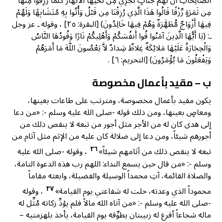
الصَّالِحَاتِ أَنَّ لَهُمْ جَنَّاتٍ تَجْرِي مِن تَحْتِهَا الأَنْهَارُ كُلَّمَا رُزِقُوا مِنْهَا
مِن ثَمَرَةٍ رِّزْقًا قَالُوا هَذَا الَّذِي رُزِقْنَا مِن قَبْلُ وَأُتُوا بِهِ مُتَشَابِهًا وَلَهُمْ
فِيهَا أَزْوَاجٌ مُّطَهَّرَةٌ وَهُمْ فِيهَا خَالِدُونَ) [البقرة: ٢٥] ، وقوله ـ عز وجل
ـ: (يَا أَيُّهَا الَّذِينَ آمَنُوا قُوا أَنفُسَكُمْ وَأَهْلِيكُمْ نَارًا وَقُودُهَا النَّاسُ
وَالْحِجَارَةُ عَلَيْهَا مَلائِكَةٌ غِلاظٌ شِدادٌ لاَّ يَعْصُونَ اللَّهَ مَا أَمَرَهُمْ
وَيَفْعَلُونَ مَا يُؤْمَرُونَ) [التحريم: ٦] .
ب – مقيد بأعمال مخصوصة
يكون مقيد بأعمال مخصوصة، ومترتب على طاعات بعينها،
ومعاصٍ بعينها، ومن ذلك قوله -صلى الله عليه وسلم -: «من دعا
إلى هدى كان له من الأجر مثل أجور من تبعه لا ينقص ذلك من
أجورهم شيئاً، ومن دعا إلى ضلالة كان عليه من الإثم مثل آثام من
٢٦
تبعه لا ينقص ذلك من آثامهم شيئاً»
، وقوله -صلى الله عليه
وسلم -: «من قال حين يسمع النداء: اللهم رب هذه الدعوة التامة،
والصلاة القائمة، آتِ محمداً الوسيلة والفضيلة، وابعثه مقاماً
٢٧
محموداً الذي وعدته، حلت له شفاعتي يوم القيامة»
، وقوله
-صلى الله عليه وسلم -: «من آتاه الله مالاً فلم يؤدِّ زكاته مُثِّل له
ماله شجاعاً أقرع له زبيبتان يطوِّقه يوم القيامة، يأخذ بلهزمتيه –