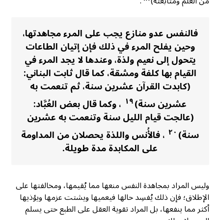
من العلم ومتابعته)
.
فالنفس عدو منازع يجب على المرء مجاهدتها،
وحين يفلح المرء في ذلك فإن إتيان الطاعات
يتحول إلى نعيم ولذة، وعندها لا يجد المرء في
القيام بها كلفة ومشقة، كما قال ثابت البناني:
(كابدت القرآن عشرين سنة، ثم تنعمت به
١٩
عشرين سنة)
، وكما قال بعض العُبَّاد:
(عالجت قيام الليل سنة وتنعمت به عشرين
٢٠
سنة)
، فالأُنس واللذة يحصلان من المداومة
على المكابدة مدة طويلة.
وليس المراد بمجاهدة النفس منعها مما يُقيمها، ومخالفتها على
الإطلاق؛ فإن ذلك يُفسِد حالها فيعميها ويشتت عزمها ويؤذيها
أكثر مما ينفعها، بل المراد تقوية العقل على الطبع حتى يسلم