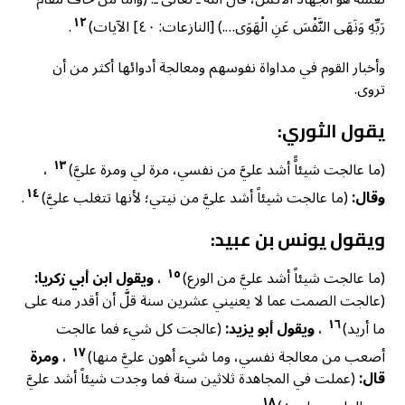
١٢
رَبِّهِ وَنَهَى النَّفْسَ عَنِ الْهَوَى….) [النازعات: ٤٠] الآيات)
.
وأخبار القوم في مداواة نفوسهم ومعالجة أدوائها أكثر من أن
تروى.
يقول الثوري:
١٣
(ما عالجت شيئاًً أشد عليَّ من نفسي، مرة لي ومرة عليَّ)
،
١٤
وقال:
(ما عالجت شيئاً أشد عليَّ من نيتي؛ لأنها تتغلب عليَّ)
.
ويقول يونس بن عبيد:
١٥
(ما عالجت شيئاً أشد عليَّ من الورع)
،
ويقول ابن أبي زكريا:
(عالجت الصمت عما لا يعنيني عشرين سنة قلَّ أن أقدر منه على
١٦
ما أريد)
،
ويقول أبو يزيد:
(عالجت كل شيء فما عالجت
١٧
أصعب من معالجة نفسي، وما شيء أهون عليَّ منها)
،
ومرة
قال:
(عملت في المجاهدة ثلاثين سنة فما وجدت شيئاً أشد عليَّ
١٨