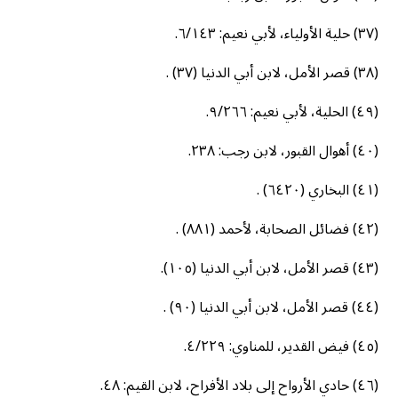
(٣٧) حلية الأولياء، لأبي نعيم: ٦/١٤٣.
(٣٨) قصر الأمل، لابن أبي الدنيا (٣٧) .
(٤٩) الحلية، لأبي نعيم: ٩/٢٦٦.
(٤٠) أهوال القبور، لابن رجب: ٢٣٨.
(٤١) البخاري (٦٤٢٠) .
(٤٢) فضائل الصحابة، لأحمد (٨٨١) .
(٤٣) قصر الأمل، لابن أبي الدنيا (١٠٥).
(٤٤) قصر الأمل، لابن أبي الدنيا (٩٠) .
(٤٥) فيض القدير، للمناوي: ٤/٢٢٩.
(٤٦) حادي الأرواح إلى بلاد الأفراح، لابن القيم: ٤٨.