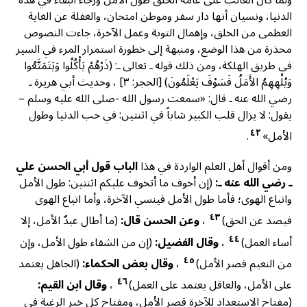
ولما كان الغالب على عامة الخلق طول الأمل ورجاء البقاء في هذه
الدنيا، ونسيان أنها دار سفر وموطن امتحان، والغفلة عن الغاية
العظمى من الخلق، وإهمال التوبة وعمل الآخرة، جاءت النصوص
محذرة من هذا الوضع، ومنبهة إلى خطورة استمرار المرء في السير
في طريق الهلكة، ومن ذلك قوله ـ تعالى ـ: (ذَرْهُمْ يَأْكُلُوا وَيَتَمَتَّعُوا
وَيُلْهِهِمُ الأَمَلُ فَسَوْفَ يَعْلَمُونَ) [الحجر: ٣] ، وحديث أبي هريرة ـ
رضي الله عنه ـ قال: «سمعت رسول الله -صلى الله عليه وسلم –
يقول: لا يزال قلب الكبير شاباً في اثنتين: في حب الدنيا وطول
٤٢
الأمل»
.
ومن أقوال أهل العلم الواردة في هذا
الباب قول أبي الحسن علي
ـ رضي الله عنه ـ:
(إن أخوف ما أتخوف عليكم اثنتين: طول الأمل
واتباع الهوى؛ فأما طول الأمل فينسي الآخرة، وأما اتباع الهوى
٤٣
فيصد عن الحق)
،
وعن الحسن قال:
(ما أطال عبدٌ الأمل، إلا
٤٤
أساء العمل)
،
وقال الفضيل:
(إن من الشقاء طول الأمل، وإن
٤٥
من النعيم قصر الأمل)
،
وقال بعض الحكماء:
(الجاهل يعتمد
٤٦
على الأمل، والعاقل يعتمد على العمل)
،
وقال ابن القيم:
(مفتاح الاستعداد للآخرة قصر الأمل، ومفتاح كل خير الرغبة في