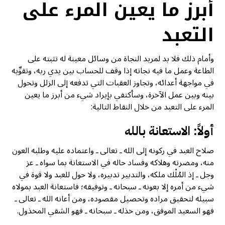
أبرز ما يعين المرء على
التعبد
وأمام ذلك فلا بد لمريد النجاة من وسائل معينة له تثبته على
الطاعة وعمل ما فيه نجاته إذا وقف للحساب بين يدي ربه، وتقوِّيه
في مواجهة أعدائه، وتجاوز العقبات التي تدفعه إلى الزلل وتحول
بينه وبين عمل الآخرة، وسأكتفي بإيراد شيء من أبرز ما يعين
المرء على التعبد من خلال النقاط التالية:
أولاً: الاستعانة بالله
صلاح العبد في ركونه إلى الله ـ تعالى ـ واعتماده عليه وطلبه العون
منه، ومضرته وهلاكه وفساد حاله في الاستعانة بما سواه ـ عز
وجل ـ إذ المُلْك ملكه، والتدبير تدبيره، ولا حول للعبد ولا قوة في
شيء من أمره إلا بعونه ـ سبحانه ـ وتوفيقه؛ فاستعانة العبد بمولاه
سبيله لتحقيق مراده وتحصيل مقصوده، ومن أعانه الله ـ تعالى ـ
فهو السعيد الموفق، ومن خذله ـ سبحانه ـ فهو الشقي المخذول.