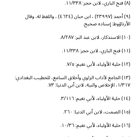
(٨) فتح الباري، لابن حجر: ١١/٣٣٨.
(٩) أحمد (٢٣٩٩٧) ، ابن حبان (٤٦٢٤) ، واللفظ له، وقال
الأرناؤوط: إسناده صحيح.
(١٠) الاستذكار، لابن عبد البر: ٨/٢٨٧.
(١١) فتح الباري، لابن حجر: ١١/٣٣٨.
(١٢) حلية الأولياء، لأبي نعيم: ٧/٥.
(١٣) الجامع لآداب الراوي وأخلاق السامع، للخطيب البغدادي:
١/٣١٧، الإخلاص والنية، لابن أبي الدنيا: ٧٣.
(١٤) حلية الأولياء، لأبي نعيم: ٣/١١٦.
(١٥) الصمت، لابن أبي الدنيا: ٢٦٠.
(١٦) حلية الأولياء، لأبي نعيم: ١٠/٣٦.