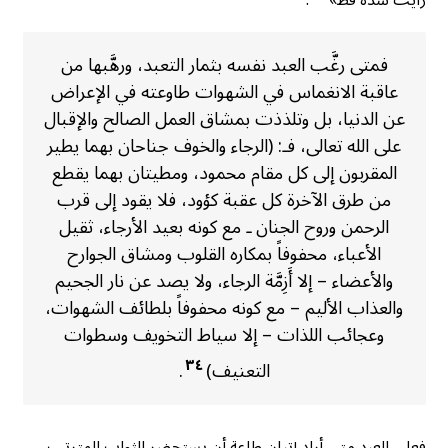
رأيت شدة قط»
.
فمتى رغَّب العبد نفسه بثمار التعبد، ورهَّبها من
عاقبة الانغماس في الشهوات طاوعته في الإعراض
عن الدنيا، بل وتلذذت بمشاق العمل الصالح والإقبال
على الله تعالى، فـ: (الرجاء والخوف جناحان بهما يطير
المقربون إلى كل مقام محمود، ومطيتان بهما يقطع
من طرق الآخرة كل عقبة كؤود، فلا يقود إلى قرب
الرحمن وروح الجنان ـ مع كونه بعيد الأرجاء، ثقيل
الأعباء، محفوفاً بمكاره القلوب ومشاق الجوارح
والأعضاء – إلا أَزِمَّة الرجاء، ولا يصد عن نار الجحيم
والعذاب الأليم – مع كونه محفوفاً بلطائف الشهوات،
وعجائب اللذات – إلا سياط التخويف وسطوات
٣٤
التعنيف)
.
فعلى العبد متى أراد إتيان طاعة أن يستحضر الثواب المترتب