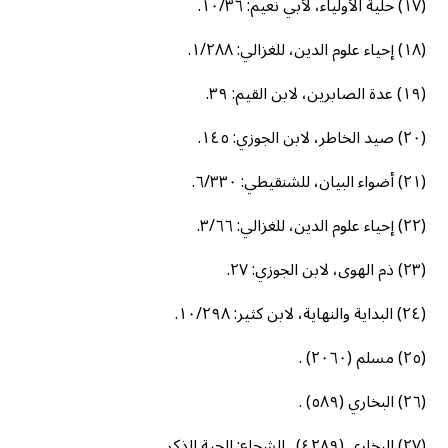
(١٧) حلية الأولياء، لأبي نعيم: ١٠/٣٦.
(١٨) إحياء علوم الدين، للغزالي: ١/٢٨٨.
(١٩) عدة الصابرين، لابن القيم: ٣٩.
(٢٠) صيد الخاطر، لابن الجوزي: ١٤٥.
(٢١) أضواء البيان، للشنقيطي: ٦/٣٣٠.
(٢٢) إحياء علوم الدين، للغزالي: ٣/٦٦.
(٢٣) ذم الهوى، لابن الجوزي: ٢٧.
(٢٤) البداية والنهاية، لابن كثير: ١٠/٢٩٨.
(٢٥) مسلم (٢٠٦٠) .
(٢٦) البخاري (٥٨٩) .
(٢٧) البخاري (٤٢٨٩) . الشجاع: الحية الذكر.