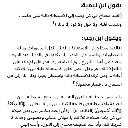
يقول ابن تيمية:
(العبد محتاج في كل وقت إلى الاستعانة بالله على طاعته،
١
وتثبيت قلبه، ولا حول ولا قوة إلا بالله)
،
ويقول ابن رجب:
(فالعبد محتاج إلى الاستعانة بالله في فعل المأمورات وترك
المحظورات والصبر على المقدورات كلها، في الدنيا وعند الموت
وبعده من أهوال البرزخ ويوم القيامة، ولا يقدر على الإعانة على
ذلك إلا الله ـ عز وجل ـ فمن حقق الاستعانة عليه في ذلك كله
أعانه … ومن ترك الاستعانة بالله واستعان بغيره وكله الله إلى من
٢
استعان به، فصار مخذولاً)
.
ولمسيس حاجة العبد لعون الله ـ تعالى ـ جمع ـ سبحانه ـ بين
العبادة والاستعانة في فاتحة الكتاب في قوله ـ تعالى ـ: (إيَّاكَ نَعْبُدُ
وَإيَّاكَ نَسْتَعِينُ) [الفاتحة: ٥] ، وكأن العبد ينكسر بين يدي مولاه
في كل ركعة صلاة قائلاً: لك يا مولاي نسكي وخضوعي وحدك لا
شريك لك، وأنا عبد ضعيف محتاج إلى العون، وأنت إلهي