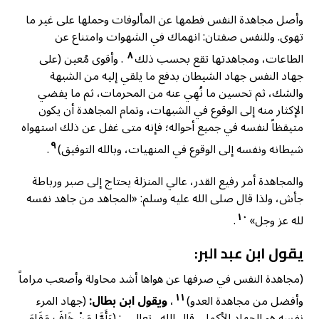
وأصل مجاهدة النفس فطمها عن المألوفات وحملها على غير ما
تهوى. وللنفس صفتان: انهماك في الشهوات وامتناع عن
٨
الطاعات، ومجاهدتها تقع بحسب ذلك
. وأقوى مُعين (على
جهاد النفس جهاد الشيطان بدفع ما يلقي إليه من الشبهة
والشك، ثم تحسين ما نُهِي عنه من المحرمات، ثم ما يفضي
الإكثار منه إلى الوقوع في الشبهات، وتمام المجاهدة أن يكون
متيقظاً لنفسه في جميع أحواله؛ فإنه متى غفل عن ذلك استهواه
٩
شيطانه ونفسه إلى الوقوع في المنهيات، وبالله التوفيق)
.
والمجاهدة أمر رفيع القدر، عالي المنزلة يحتاج إلى صبر ورباطة
جأش، ولذا قال صلى الله عليه وسلم: «المجاهد من جاهد نفسه
١٠
لله عز وجل»
.
يقول ابن عبد البر:
(مجاهدة النفس في صرفها عن هواها أشد محاولة وأصعب مراماً
١١
وأفضل من مجاهدة العدو)
،
ويقول ابن بطال:
(جهاد المرء
نفسه هو الجهاد الأكمل، قال الله ـ تعالى ـ: (وَأَمَّا مَنْ خَافَ مَقَامَ