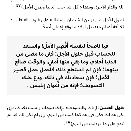
٤٧
الله والدار الآخرة، ومفتاح كل شر حب الدنيا وطول الأمل)
.
فطول الأمل من تزيين الشيطان وسلطانه على قلوب الغافلين ؛
فلا آفة أعظم منه، بل لولاه ما وقع إهمال أصلاً.
فيا ناصحاً لنفسه أَقْصِرِ الأملَ! واستعد
للحساب قبل حلول الأجل؛ فإن ما مضى من
الدنيا أحلام، وما بقي منها أمانٍ، والوقت ضائع
بينهما؛ فإن لم تستطع ذلك فاعمل عمل قصير
الأمل؛ فإن سعادتك في ذلك، ودع عنك
التسويف؛ فإنه من أعوان إبليس .
يقول الحسن:
(إياك والتسويف؛ فإنك بيومك ولست بغدك، فإن
يكن غد لك فكن في غد كما كنت في اليوم، وإن لم يكن لك غد لم
٤٨
تندم على ما فرطت في اليوم)
.