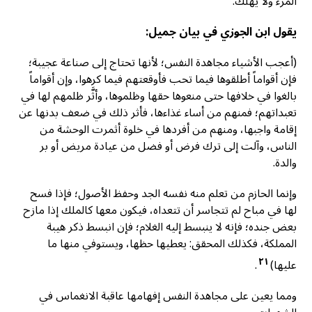
المرء ولا يهلك.
يقول ابن الجوزي في بيان جميل:
(أعجب الأشياء مجاهدة النفس؛ لأنها تحتاج إلى صناعة عجيبة؛
فإن أقواماً أطلقوها فيما تحب فأوقعتهم فيما كرهوا، وإن أقواماً
بالغوا في خلافها حتى منعوها حقها وظلموها، وأثَّر ظلمهم لها في
تعبداتهم؛ فمنهم من أساء غذاءها، فأثر ذلك في ضعف بدنها عن
إقامة واجبها، ومنهم من أفردها في خلوة أثمرت الوحشة من
الناس، وآلت إلى ترك فرض أو فضل من عيادة مريض أو بر
والدة.
وإنما الحازم من تعلم منه نفسه الجد وحفظ الأصول؛ فإذا فسح
لها في مباح لم تتجاسر أن تتعداه، فيكون معها كالملك إذا مازح
بعض جنده؛ فإنه لا ينبسط إليه الغلام؛ فإن انبسط ذكر هيبة
المملكة، فكذلك المحقق: يعطيها حظها، ويستوفي منها ما
٢١
عليها)
.
ومما يعين على مجاهدة النفس إفهامها عاقبة الانغماس في