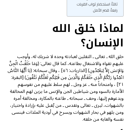
ثالثاً: استحضار ثواب القربات
رابعاً: قصر الأمل
لماذا خلق الله
الإنسان؟
خلق الله ـ تعالى ـ الثقلين لعبادته وحده لا شريك له، وأوجب
عليهم تقواه والاشتغال بطاعته، كما قال تعالى: (وَمَا خَلَقْتُ الْجِنَّ
وَالإنسَ إلاَّ لِيَعْبُدُونِ) [الذاريات: ٥٦] ، وقال سبحانه: (يَا أَيُّهَا النَّاسُ
اعْبُدُوا رَبَّكُمُ الَّذِي خَلَقَكُمْ وَالَّذِينَ مِن قَبْلِكُم لَعَلَّكُمْ تَتَّقُونَ) [البقرة:
٢١] ، وامتحاناً منه ـ عز وجل ـ لهم سلط عليهم من نفوسهم
الأمارة بالسوء ومن شياطين الجن والإنس ما يزين لهم المخالفة
ويدعوهم إليها، وحف ـ سبحانه ـ طاعته بالمكاره، ومخالفة أمره
بالشهوات، ليرى ـ تعالى وتقدس ـ من يُقبل عليه بإرادة واختيار،
ومن يلهو في بحار الشهوات ويسرح في أودية الملذات فينسى
نفسه والغايه من خلقه.