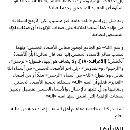
(ال) حذفت الهمزة وصارت الكلمة: «الناس»؛ فالله سبحانه هو
المألوه أي: المعبود المستحق وحده للعبادة.
وقد قيل: إن اسم «الله» جامد غير مشتق، لكن الأرجح اشتقاقه
من «إله» كما أسلفنا لدلالته على صفات الإلهية؛ أي صفات الإله
المستحق للعبادة.
واسم «الله» هو الجامع لجميع معاني الأسماء الحسنى؛ ولهذا
تنسب سائر الأسماء الحسنى إليه كما قال تعالى: (َلِلَّهِ ٱلۡأَسۡمَآءُ
ٱلۡحُسۡنَىٰ)
[الأعراف
:١٨٠]
، ولا يضاف هو إليها؛ فنقول: «الرحمن»،
و«الرحيم»، و«القدوس» -إلى آخر الأسماء الحسنى- من أسماء الله
تعالى، ولا نقول: «الله» من أسماء «الرحمن» مثلًا أو من أسماء
«العزيز». فعلم أن اسم «الله» مستلزم لجميع الأسماء الحسنى
ومعانيها ودالٌّ عليها بالإجمال، والأسماء الحسنى تفصيل وتبيين
لصفات الإلهية التي اشتق منها اسم «الله».
المصدر:كتاب خلاصة مفاهيم أهل السنة – إعداد نخبة من طلبة
العلم
انظر أيضا