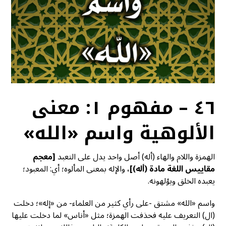
٤٦ – مفهوم ١: معنى
الألوهية واسم «الله»
الهمزة واللام والهاء (أله) أصل واحد يدل على التعبد
[معجم
مقاييس اللغة مادة (أله)]،
والإله بمعنى المألوه؛ أي: المعبود؛
يعبده الخلق ويؤلهونه.
واسم «الله» مشتق -على رأي كثير من العلماء- من «إله»؛ دخلت
(ال) التعريف عليه فحذفت الهمزة؛ مثل «أناس» لما دخلت عليها