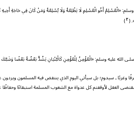
و الْمُسْلِمِ لَا يَظْلِمُهُ وَلَا يُسْلِمُهُ وَمَنْ كَانَ فِي حَاجَةِ أَخِيهِ كَانَ اللَّهُ فِي
٢
». (
)
م: «الْمُؤْمِنُ لِلْمُؤْمِنِ كَالْبُنْيَانِ يَشُدُّ بَعْضُهُ بَعْضًا وَشَبَّكَ بَيْن
قًا وغربًا ـ سيدوم؛ بل سيأتي اليوم الذي ينتفض فيه المسلمون ويردون عل
 مقتضى العقل لأوقفتم كل عدواة مع الشعوب المسلمة استبقاءًا وحفاظًا 