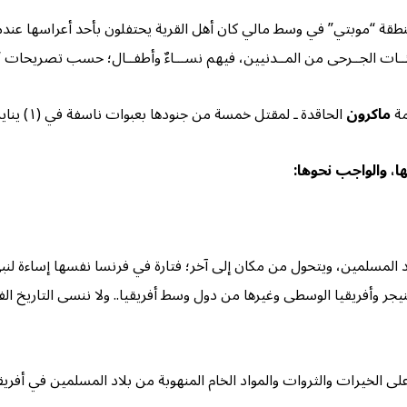
اير من الشهر الجاري وفي منطقة “موبتي” في وسط مالي كان أهل القرية يحتفلون بأحد أ
مئــات الجــرحى من المــدنيين، فيهم نســـاءٌ وأطفــال؛ حسب تصريحات “
مة
ماكرون
الحاقدة ـ لمقتل خمسة من جنودها بعبوات ناسفة في (١) يناير الجاري، فقد راحت تنتقم من المدنيين.
ها، والواجب نحوها:
المسلمين، ويتحول من مكان إلى آخر؛ فتارة في فرنسا نفسها إساءة لنبي ا
نيجر وأفريقيا الوسطى وغيرها من دول وسط أفريقيا.. ولا ننسى التاريخ ال
ا على الخيرات والثروات والمواد الخام المنهوبة من بلاد المسلمين في أفري