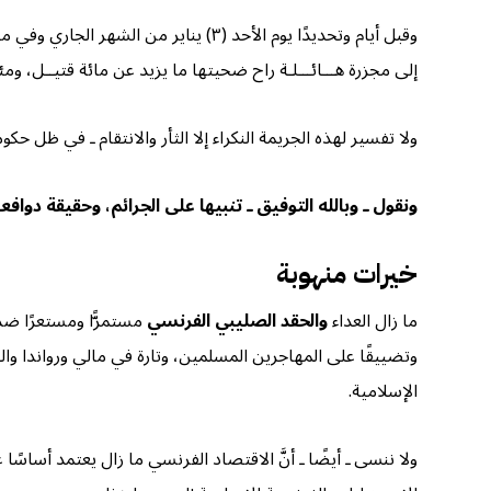
وقبل أيام وتحديدًا يوم الأحد (٣) ين
إلى مجزرة هـــائـــلـة راح ضحيتها ما يزيد عن مائة قتيــل، و
ولا تفسير لهذه الجريمة النكراء إلا الثأر والانتقام ـ في ظل حكو
ونقول ـ وبالله التوفيق ـ تنبيها على الجرائم، وحقيقة دوافع
خيرات منهوبة
ما زال العداء
والحقد الصليبي الفرنسي
مستمرًّا ومستعرًا ضد 
وتضييقًا على المهاجرين المسلمين، وتارة في مالي ورواندا وال
الإسلامية.
ولا ننسى ـ أيضًا ـ أنَّ الاقتصاد الفرنسي ما زال يعتمد أساسً