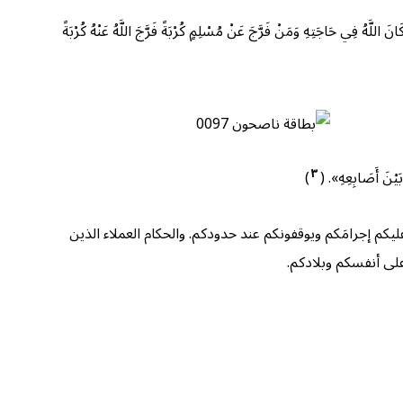
 حَاجَتِهِ وَمَنْ فَرَّجَ عَنْ مُسْلِمٍ كُرْبَةً فَرَّجَ اللَّهُ عَنْهُ كُرْبَةً
٣
َ أَصَابِعِهِ». (
)
يكم إجرامَكم ويوقفونكم عند حدودكم. والحكام العملاء الذين
على أنفسكم وبلادكم.