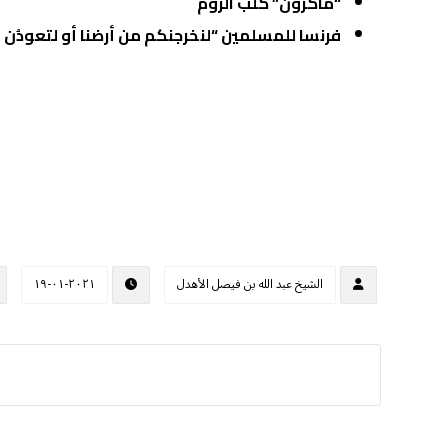
“ماكْرون” كلب الروم
فرنسا للمسلمين “لنخرجنكم من أرضنا أو لتعودُن ف
الشيخ عبد الله بن فيصل الأهدل
٢٠٢١-٠١-١٩