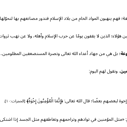
 فهم ينهبون المواد الخام من بلاد الإسلام فتدور مصانعهم بها لتحوّلها إ
ين هؤلاء؛ الذين لا يقفون يومًا عن حرب الإسلام وأهله، ولا عن نهب ثروا
وعة
؛ بل هي من جهاد أعداء الله تعالى ونصرة المستضعفين المظلومين..
مين
، ونقول لهم اليوم:
م بعضًا؛ قال الله تعالى: ﴿إِنَّمَا الْمُؤْمِنُونَ إِخْوَةٌ﴾
.
[الحجرات:١٠]
م: «مثل المؤمنين في توادهم وتراحمهم وتعاطفهم مثل الجسد إذا اشتكى