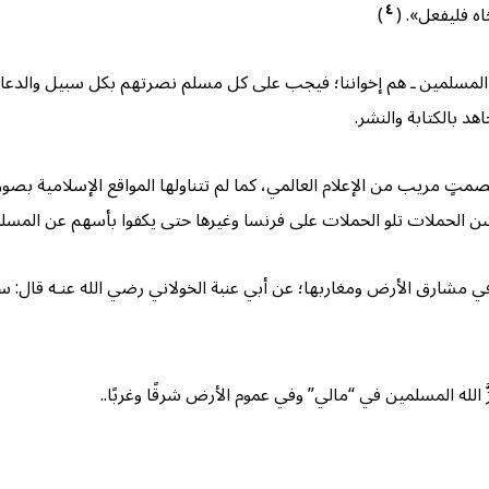
٤
ه فليفعل». (
)
 المسلمين ـ هم إخواننا؛ فيجب على كل مسلم نصرتهم بكل سبيل والدعاء 
د بالكتابة والنشر.
لت بصمتٍ مريب من الإعلام العالمي، كما لم تتناولها المواقع الإسلامية بص
 شن الحملات تلو الحملات على فرنسا وغيرها حتى يكفوا بأسهم عن المسل
ين في مشارق الأرض ومغاربها؛ عن أبي عنبة الخولاني رضي الله عنـه قال: 
عزَّ الله المسلمين في “مالي” وفي عموم الأرض شرقًا وغربًا..