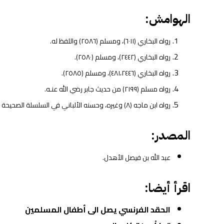
الهوامش:
رواه البخاري (٦٠١١)، ومسلم (٢٥٨٦) واللفظ له.
رواه البخاري (٢٤٤٢)، ومسلم (٢٥٨٠).
رواه البخاري (٤٨١،٢٤٤٦)، ومسلم (٢٥٨٥).
رواه مسلم (٢١٩٩) من حديث جابر رضي الله عنـه.
رواه ابن ماجه (٨) وغيره، وحسنه الألباني في السلسلة الصحيحة (٢٤٤٢).
المصدر:
عبد الله بن فيصل الأهدل.
اقرأ أيضا:
الحقد الفرنسي يصل الى أطفال المسلمين