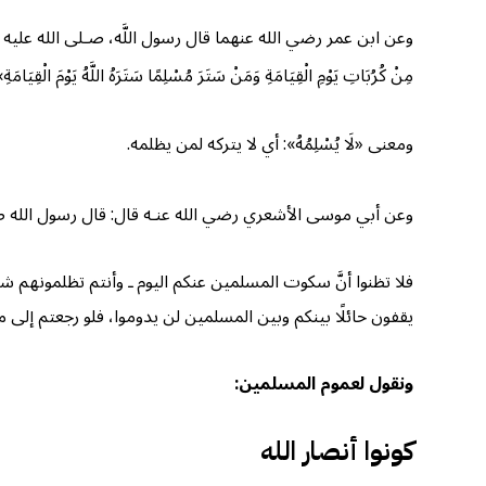
وعن ابن عمر رضي الله عنهما قال رسول اللَّه، صـلى الله عليه وسلم: «الْمُسْلِمُ أَخُ
مِنْ كُرُبَاتِ يَوْمِ الْقِيَامَةِ وَمَنْ سَتَرَ مُسْلِمًا سَتَرَهُ اللَّهُ يَوْمَ الْقِيَامَةِ
ومعنى «لَا يُسْلِمُهُ»: أي لا يتركه لمن يظلمه.
وعن أبي موسى الأشعري رضي الله عنـه قال: قال رسول الله صلـى الله عليه وسل
فلا تظنوا أنَّ سكوت المسلمين عنكم اليوم ـ وأنتم تظلمونهم شر
يقفون حائلًا بينكم وبين المسلمين لن يدوموا، فلو رجعتم إلى
ونقول لعموم المسلمين:
كونوا أنصار الله