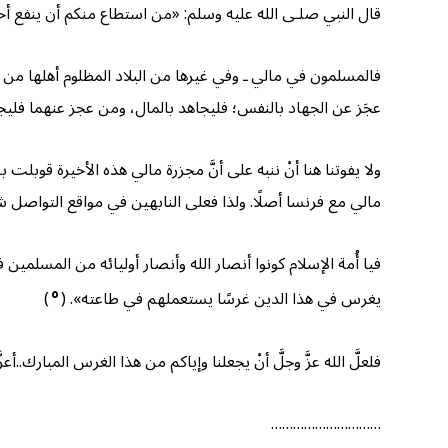
قال النبي صلـى الله عليه وسلم: «من استطاع منكم أن ينفع أخا
فالمسلمون في مالي ـ وفي غيرها من البلاد المظلوم أهلها من
عجَز عن الجهاد بالنفس؛ فليجاهد بالمال، ومن عجز عنهما فليجاه
ولا يفوتنا هنا أنْ ننبه على أنَّ مجزرة مالي هذه الأخيرة قوب
مالي مع فرنسا أصلًا. ولذا فعلى النابهين في مواقع التواصل
فيا أُمة الإسلام كونوا أنصار الله وأنصار أوليائه من المسلم
٥
يغرس في هذا الدين غرسًا يستعملهم في طاعته». (
)
فلعلَّ الله عزَّ وجلَّ أنْ يجعلنا وإياكم من هذا الغرس المبارك..أ
…………………………