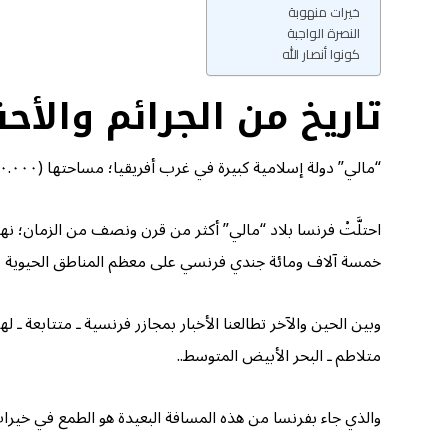
خيرات منهوبة
النصرة الواجبة
كونوا أنصار الله
تاريخ من الجرائم والأحق
“مالي” دولة إسلامية كبيرة في غرب أفريقيا؛ مساحتها (١.٢٤٠.٠٠٠كم²) أي ما يعادل مساحة بريطانيا خمس مرات تقريبًا؛ تقع جنوب الجزائر وشرق وجنوب موريتانيا.
احتلَّتْ فرنسا بلاد “مالي” أكثر من قرن ونصف من الزمان؛ نهبت
خمسة آلاف ومائة جندي فرنسي على معظم المناطق الحيوية في
وبين الحين والآخر تطالعنا الأخبار بمجازر فرنسية ـ متتابعة 
متلاطم ـ البحر الأبيض المتوسط..
والذي جاء بفرنسا من هذه المسافة البعيدة هو الطمع في خيرات