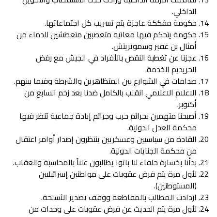
الداخلي.
حكومة مفككة عاجزة يتم تسريب كل اجتماعاتها.
حكومة يتحكم فيها معاتيه متعصبين متعطشين للدماء من
أمثال بن غفير وسموتريتش.
عجزنا عن تغطية النقص بالأفراد في الجيش مع رفض
الحريديم الخدمة.
صدامات في الشوارع بين المتظاهرين والشرطة وفيما بينهم.
الاعلام الاعلامي انقلب بالكامل ضدنا بعد زخم السابع من
أكتوبر.
أصبحنا متهمين بجرائم حرب وجرائم إبادة جماعية تنظر فيها
محكمة العدل الدولية.
القادة من سياسيين وعسكريين ينتظرون إصدار أوامر اعتقال
من محكمة الجنايات الدولية.
بدأنا بخسارة حلفاء لنا باتوا يطالبون علناً بالمحاسبة والعقاب.
لأول مرة يتم فرض عقوبات على مواطنين إسرائيليين
(المستوطنين).
ازدادت المطالب بالمقاطعة ووقف تصدير الأسلحة.
لأول مرة يتم الحديث عن فرض عقوبات على وحدات من