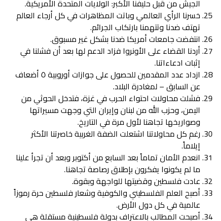
الجيش من قبل حليفنا الأكبر: الولايات المتحدة الأمريكية.
خسرنا الرأي العالمي وباتت المظاهرات في كل أرجاء العالم
تهتف ضدنا وتتهمنا بارتكاب الجرائم.
انتفضت جامعات أمريكا ضدنا بشكل غير مسبوق.
أردنا القضاء على الأونروا فزاد الدعم لها بعد أن فشلنا في
إثبات ادعاءاتنا.
ازداد عدد المقدمين للحصول على جوازات أوروبية ٥ أضعاف
عن السابق – لمغادرة البلاد.
فشلت محاولات احتواء الحرب في غزة، فتدخل الحوثي من
اليمن، وحزب الله من لبنان وإيران التي وجهت مسيراتها
وصواريخها تجاهنا لأول مرة في التاريخ.
رغم كل محاولاتنا اشتعلت الضفة الغربية خاصرتنا الأكثر
إيلاماً.
انعدم الأمان تماماً بعد السابع من أكتوبر وبعد أن تجرأ علينا
ما لم يكونوا يفكرون بإطلاق رصاصة تجاهنا.
عادت فلسطين وقضيتها للواجهة وبقوة.
أصبح العلم الفلسطيني والكوفية وشعار فلسطين حرة رموزاً
عالمية في كل دول الأرض.
أصبحت المطالب بالاعتراف بدولة فلسطينية مستقلة هي