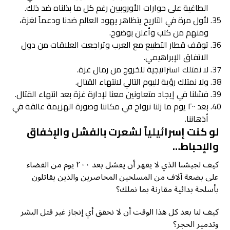
الطاغية على حوارات الأوروبيين رغم كل ما بذلناه ضد ذلك.
لأول مرة في التاريخ يتظاهر يهود العالم ضدنا ودعماً لغزة،
ومنهم من كتب وأعلن بوضوح.
توقف قطار التطبيع مع العرب وتراجعت العلاقات من دول
الاتفاق الإبراهيمي.
لا نمتلك استراتيجية للخروج من رمال غزة.
ولا نمتلك رؤية لليوم التالي لانتهاء القتال.
فشلنا في إيجاد متعاونين معنا لإدارة غزة بعد انتهاء القتال.
بعد ٢٠٠ يوم ما زلنا نرواح في مكاننا وصورة الهزيمة عالقة في
أذهاننا.
لو كنت إسرائيلياً لشعرت بالفشل والإخفاق
والإحباط…
كيف لجيشنا الذي لا يقهر أن يفشل بعد ٢٠٠ يوم من القضاء
على بضعة آلاف من المسلحين المحاصرين والذين يقاتلون
بأسلحة بدائية مقارنة بما نملك؟
كيف لنا بعد كل هذا الوقت أن لا نحقق أي إنجاز غير قتل البشر
وتدمير الحجر؟