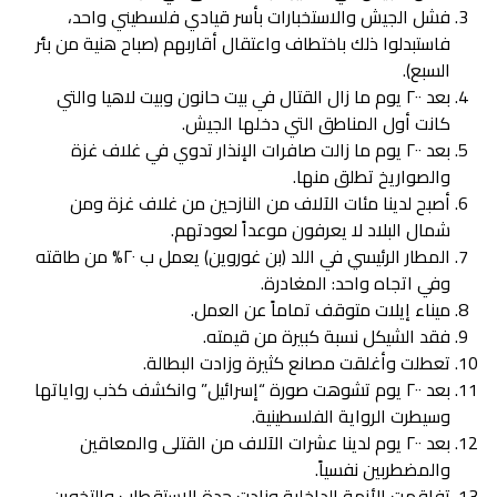
فشل الجيش والاستخبارات بأسر قيادي فلسطيني واحد،
فاستبدلوا ذلك باختطاف واعتقال أقاربهم (صباح هنية من بئر
السبع).
بعد ٢٠٠ يوم ما زال القتال في بيت حانون وبيت لاهيا والتي
كانت أول المناطق التي دخلها الجيش.
بعد ٢٠٠ يوم ما زالت صافرات الإنذار تدوي في غلاف غزة
والصواريخ تطلق منها.
أصبح لدينا مئات الآلاف من النازحين من غلاف غزة ومن
شمال البلاد لا يعرفون موعداً لعودتهم.
المطار الرئيسي في اللد (بن غوروين) يعمل ب ٢٠% من طاقته
وفي اتجاه واحد: المغادرة.
ميناء إيلات متوقف تماماً عن العمل.
فقد الشيكل نسبة كبيرة من قيمته.
تعطلت وأغلقت مصانع كثيرة وزادت البطالة.
بعد ٢٠٠ يوم تشوهت صورة “إسرائيل” وانكشف كذب رواياتها
وسيطرت الرواية الفلسطينية.
بعد ٢٠٠ يوم لدينا عشرات الآلاف من القتلى والمعاقين
والمضطربين نفسياً.
تفاقمت الأزمة الداخلية وزادت حدة الاستقطاب والتخوين