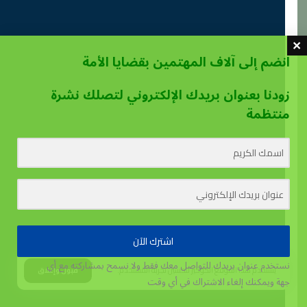
انضم إلى آلاف المهتمين بقضايا الأمة
زودنا بعنوان بريدك الإلكتروني لتصلك نشرة
منتظمة
اشترك الآن
نستخدم عنوان بريدك للتواصل معك فقط ولا نسمح بمشاركته مع أي
يستخدم هذا الموقع الكوكيز لتحسين تجربة المستخدم.
قبول وإغلاق
جهة
ويمكنك إلغاء الاشتراك في أي وقت