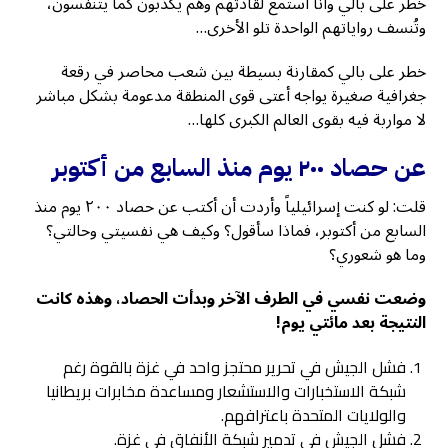
خطر على بالي وأنا أستمع لقادتهم وهم يكذبون كما يتنفسون،
وتُنسف رواياتهم الواحدة تلو الأخرى…
خطر على بالي كمقارنة بسيطة بين شعب محاصر في رقعة
جغرافية صغيرة يواجه أعتى قوى المنطقة مدعومة بشكل مباشر
لا مواربة فيه بقوى العالم الكبرى كلها…
عن حصاد ٢٠٠ يوم منذ السابع من أكتوبر
قلت: لو كنت إسرائيلياً وأردت أن أكتب عن حصاد ٢٠٠ يوم منذ
السابع من أكتوبر، فماذا سأقول؟ وكيف هي نفسيتي وحالتي؟
وما هو شعوري؟
وضعت نفسي في الطرف الآخر وبدأت الحصاد، وهذه كانت
النتيجة بعد مائتي يوم!
فشل الجيش في تحرير محتجز واحد في غزة بالقوة رغم
شبكة الاستخبارات والاستشعار ومساعدة مخابرات بريطانيا
والولايات المتحدة باعترافهم.
فشل الجيش في تدمير شبكة الأنفاق في غزة.