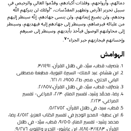
دمائهم، وأرواحهم، وفلذات أكبادهم، وقدّموا الغالي والرخيص في
سبيل تحرير الأرض وتطهير المقدّسات، “أولئك لن يتركهم اللّه
وحدهم، ولن يضيع إيمانهم، ولن ينسى جهادهم، إنّه سينظر إليهم
من عليائه فيرضاهم، وسينظر إلى جهادهم إليه فيهديهم، وسينظر
إلى محاولتهم الوصول فيأخذ بأيديهم. وسينظر إلى صبرهم
٧
وإحسانهم فيجازيهم خير الجزاء”
.
الهوامش
بتصرف: قطب، سيّد، في ظلال القرآن، ٣/١٤٩١.
ابن هشام، عبد الملك- السيرة النبوية، مطبعة مصطفى
البابي الحلبي، مصر، ط٢، ١٩٥٥، ١/ ٦٢١.
بتصرّف: قطب، سيّد، في ظلال القرآن،٢/٨٥٧.
رضا، محمّد رشيد، تفسير المنار، ٢/٣٠، المراغي- تفسير
المراغي، ٢/٢٣.
قطب، سيد، في ظلال القرآن، ٥/٢٧٥٢.
ابن عطية- المحرر الوجيز في تفسير الكتاب العزيز، ٤/٥١٢، رضا،
محمد رشيد- تفسير المنار، ٩/٥٠٥، قطب، سيّد- في ظلال
القرآن، ٣/١٤٨٣-١٤٨٤، ابن عاشور- التحرير والتنوير، ٩/٢٧٦.