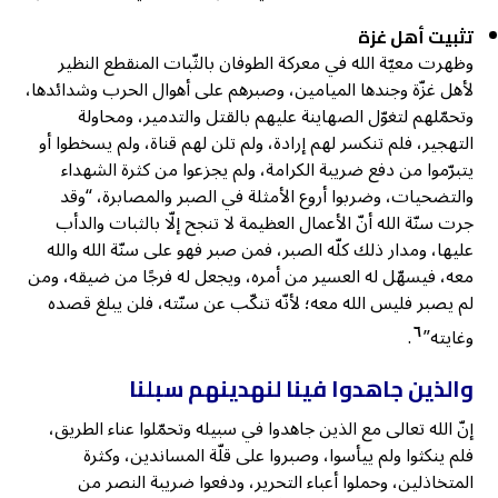
تثبيت أهل غزة
وظهرت معيّة الله في معركة الطوفان بالثّبات المنقطع النظير
لأهل غزّة وجندها الميامين، وصبرهم على أهوال الحرب وشدائدها،
وتحمّلهم لتغوّل الصهاينة عليهم بالقتل والتدمير، ومحاولة
التهجير، فلم تنكسر لهم إرادة، ولم تلن لهم قناة، ولم يسخطوا أو
يتبرّموا من دفع ضريبة الكرامة، ولم يجزعوا من كثرة الشهداء
والتضحيات، وضربوا أروع الأمثلة في الصبر والمصابرة، “وقد
جرت سنّة الله أنّ الأعمال العظيمة لا تنجح إلّا بالثبات والدأب
عليها، ومدار ذلك كلّه الصبر، فمن صبر فهو على سنّة الله والله
معه، فيسهّل له العسير من أمره، ويجعل له فرجًا من ضيقه، ومن
لم يصبر فليس الله معه؛ لأنّه تنكّب عن سنّته، فلن يبلغ قصده
٦
وغايته”
.
والذين جاهدوا فينا لنهدينهم سبلنا
إنّ الله تعالى مع الذين جاهدوا في سبيله وتحمّلوا عناء الطريق،
فلم ينكثوا ولم ييأسوا، وصبروا على قلّة المساندين، وكثرة
المتخاذلين، وحملوا أعباء التحرير، ودفعوا ضريبة النصر من