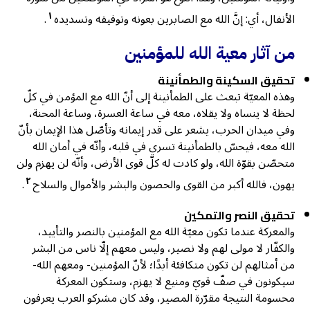
١
الأنفال، أي: إنَّ الله مع الصابرين بعونه وتوفيقه وتسديده
.
من آثار معية الله للمؤمنين
تحقيق السكينة والطمأنينة
وهذه المعيّة تبعث على الطمأنينة إلى أنّ الله مع المؤمن في كلّ
لحظة لا ينساه ولا يقلاه، معه في ساعة العسرة، وساعة المحنة،
وفي ميدان الحرب، يشعر على قدر إيمانه وتأصّل هذا الإيمان بأنّ
الله معه، فيحسّ بالطمأنينة تسري في قلبه، وأنّه في أمان الله
متحصّن بقوّة الله، ولو كادت له كلّ قوى الأرض، وأنّه لن يهزم ولن
٢
يهون، فالله أكبر من القوى والحصون والبشر والأموال والسلاح
.
تحقيق النصر والتمكين
والمعركة عندما تكون معيّة الله مع المؤمنين بالنصر والتأييد،
والكفّار لا مولى لهم ولا نصير، وليس معهم إلّا ناس من البشر
من أمثالهم لن تكون متكافئة أبدًا؛ لأنّ المؤمنين- ومعهم الله-
سيكونون في صفّ قويّ ومنيع لا يهزم، وستكون المعركة
محسومة النتيجة مقرّرة المصير، وقد كان مشركو العرب يعرفون