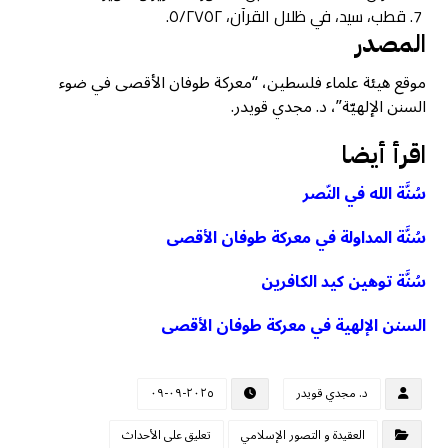
قطب، سيد، في ظلال القرآن، ٥/٢٧٥٢.
المصدر
موقع هيئة علماء فلسطين، “معركة طوفان الأقصى في ضوء
السنن الإلهيّة”، د. مجدي قويدر.
اقرأ أيضا
سُنَّة الله في النّصر
سُنَّة المداولة في معركة طوفان الأقصى
سُنَّة توهين كيد الكافرين
السنن الإلهية في معركة طوفان الأقصى
د. مجدي قويدر
٢٠٢٥-٠٩-٠٩
العقيدة و التصور الإسلامي
تعليق على الأحداث