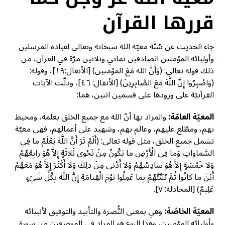
قررها القرآن
جاء الحديث عن سُنَّة معيّة الله سبحانه وتعالى لعباده المرسلين
وأوليائه المؤمنين الصادقين ثماني وثلاثين مرّة في القرآن، من
ذلك قوله تعالى: (وَأَنَّ الله مَعَ المؤمنين) [الأنفال:١٩]، وقوله:
(وَاصْبِرُوا إِنَّ اللَّهَ مَعَ الصَّابِرِينَ) [الأنفال: ٤٦]، ودلّت الآيات
القرآنيّة على ورودها على قسمين اثنين، هما:
المعيّة العامّة:
والمراد بها أنّ الله مع جميع الخلق بعلمه، ومحيط
بهم، ومطّلع عليهم، وعالم بهم، وشهيد على أعمالهم، فهي معيّة
تشمل جميع الخلق، مثل قوله تعالى: (أَلَمْ تَرَ أَنَّ اللَّهَ يَعْلَمُ ما فِي
السَّماواتِ وَما فِي الْأَرْضِ ما يَكُونُ مِنْ نَجْوى ثَلاثَةٍ إِلاَّ هُوَ رابِعُهُمْ
وَلا خَمْسَةٍ إِلاَّ هُوَ سادِسُهُمْ وَلا أَدْنى مِنْ ذلِكَ وَلا أَكْثَرَ إِلاَّ هُوَ مَعَهُمْ
أَيْنَ ما كانُوا ثُمَّ يُنَبِّئُهُمْ بِما عَمِلُوا يَوْمَ الْقِيامَةِ إِنَّ اللَّهَ بِكُلِّ شَيْءٍ
عَلِيمٌ) [المجادلة: ٧].
المعيّة الخاصّة:
وهي بمعنى النُّصرة والتأييد والتوفيق لأنبيائه
وأوليائه المؤمنين، وهذا النوع هو المراد في الموضعين من سورة