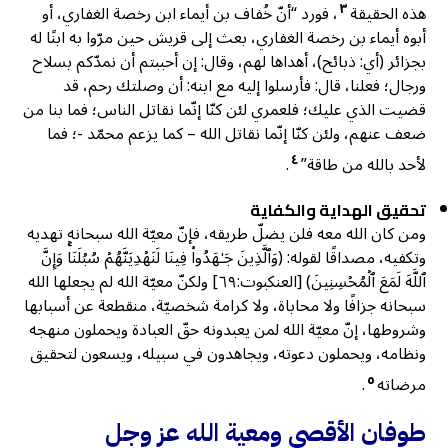
٣
هذه الحقيقة
، فورد “أنّ خُفاف بن أيماء ابن رخصة الغفاري، أو
أبوه أيماء بن رخصة الغفاري، بعث إلى قريش حين مرّوا به ابنًا له
بجزائر (أي: ذبائح)، أهداها لهم، وقال: إن أحببتم أن نمدّكم بسلاح
ورجال؛ فعلنا، قال: فأرسلوا إليه مع ابنه: أن وصلتك رحم، قد
قضيت الذي عليك؛ فلعمري لئن كنّا إنّما نقاتل الناس؛ فما بنا من
ضعف عنهم، ولئن كنّا إنّما نقاتل الله – كما يزعم محمّد -؛ فما
٤
لأحد بالله من طاقة”
.
تحقيق الهداية والكفاية
ومن كان الله معه فلن يضلّ طريقه، فإنّ معيّة الله سبحانه تهديه
وتكفيه، مصداقًا لقوله: (وَٱلَّذِینَ جَـٰهَدُوا۟ فِینَا لَنَهۡدِیَنَّهُمۡ سُبُلَنَاۚ وَإِنَّ
ٱللَّهَ لَمَعَ ٱلۡمُحۡسِنِینَ) [العنكبوت:٦٩] ولكنّ معيّة الله لم يجعلها الله
سبحانه جزافًا ولا محاباة، ولا كرامة شخصيّة، منقطعة عن أسبابها
وشروطها، إنّ معيّة الله لمن يعبدونه حقّ العبادة ويحملون منهجه
ونظامه، ويحملون دعوته، ويجاهدون في سبيله، ويسعون لتحقيق
٥
مرضاته
.
طوفان الأقصى
ومعية الله عز وجل