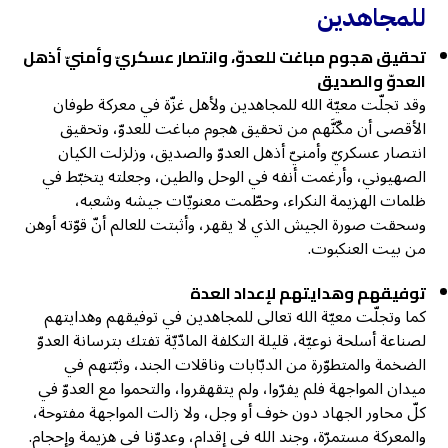
للمجاهدين
تحقيق هجوم مباغت للعدوّ، وانتصار عسكريّ وأمنيّ أذهل
العدوّ والصديق
وقد تجلّت معيّة الله للمجاهدين ولأهل غزّة في معركة طوفان
الأقصى أن مكّنَّهم من تحقيق هجوم مباغت للعدوّ، وتحقيق
انتصار عسكريّ وأمنيّ أذهل العدوّ والصديق، وزلزلت الكيان
الصهيوني، وأرغمت أنفه في الوحل والطين، وجعلته يتخبّط في
ظلمات الهزيمة النكراء، وحطّمت معنويّات جيشه وشعبه،
وسحقت صورة الجيش الذي لا يقهر، وأثبتت للعالم أنّ قوّته أوهن
من بيت العنكبوت.
توفيقهم وهدايتهم لإعداد العدة
كما وتجلّت معيّة الله تعالى للمجاهدين في توفيقهم وهدايتهم
لصناعة أسلحة نوعيّة، قليلة التكلفة المادّيّة تفتك بترسانة العدوّ
الضخمة والمتطوّرة من الدبّابات وناقلات الجند، وثبّتهم في
ميدان المواجهة فلم يفرّوا، ولم يتقهقروا، والتحموا مع العدوّ في
كلّ محاور الجهاد دون خوف أو وجل، ولا زالت المواجهة مفتوحة،
والمعركة مستمرّة، وجند الله في إقدام، وعدوّنا في هزيمة وإحجام.