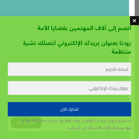
انضم إلى آلاف المهتمين بقضايا الأمة
زودنا بعنوان بريدك الإلكتروني لتصلك نشرة
منتظمة
اشترك الآن
نستخدم عنوان بريدك للتواصل معك فقط ولا نسمح بمشاركته مع أي
يستخدم هذا الموقع الكوكيز لتحسين تجربة المستخدم.
قبول وإغلاق
جهة
ويمكنك إلغاء الاشتراك في أي وقت