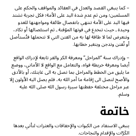
– كما ينبغي القصد والعدل في العقائد والمواقف والحكم على
المسلمين؛ ومن ثم عدم شدة اليد على الأمة؛ فكل تجربة تشتد
فيها اليد على الأمة تنتهي بانفصال طائفة ومواجهتها للعدو
وحيدة ـ حيث تنخدع في قوتها المؤقتة ـ ثم استئصالها أو تكاد،
وتتعرض لما لا طاقة لها به من الفتن التي لا تتحملها فتُستأصل
أو تُفتن وتدجن ويتغير خطابها.
– وإدراك سنة “المراحل” ومعرفة الكر والفر تابعة لإدراك الواقع
أيضا ومعرفة خريطة قواه، والتعامل مع الواقع لا الأماني، ووضع
ما يليق من الخطط والمراحل بما تصل به الى غايتك، أو بالأدق
والأصح لتصل الى إقامة ما أمر الله به.. فلم يصل اليه الأولون إلا
عبر مراحل مختلفة حفظتها سيرة رسول الله صلى الله عليه
وسلم.
خاتمة
ينبغي الاستفاد من الكبوات والإخفاقات والعثرات لتأتي بعدها
الكَرّات والإقدام والنجاحات.