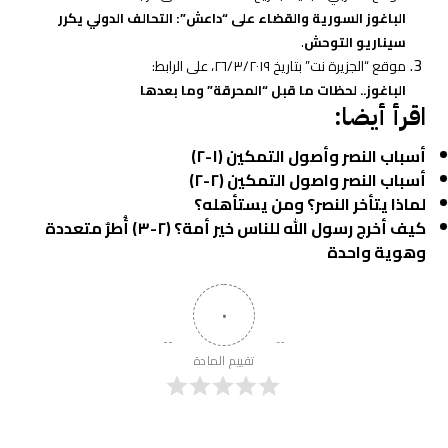
الباغوز السورية والقضاء على “داعش”: التحالف الدولي يكرر
سيناريو التوحش
.
موقع “الجزيرة نت” بتاريخ ٢٦/٣/٢٠١٩، على الرابط:
الباغوز.. لحظات ما قبل “المحرقة” وما بعدها
اقرأ أيضا:
أسباب النصر وأصول التمكين (١-٢)
أسباب النصر واصول التمكين (٢-٢)
لماذا يتأخر النصر؟ ومن يستأهله؟
كيف أخرج رسول الله للناس خير أمة؟ (٢-٣) أُطرٌ متعددة
وهوية واحدة
٠
تقييم المادة