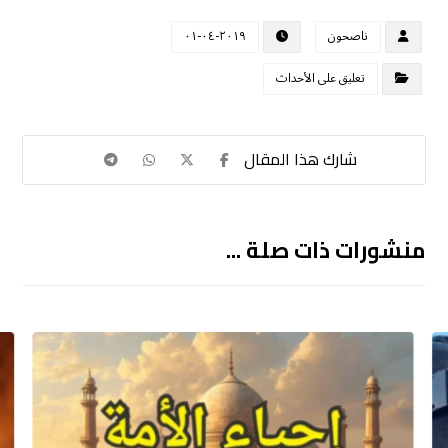
ناصحون
٢٠١٩-٠٤-٠١
تعليق على الأحداث
منشورات ذات صلة ...