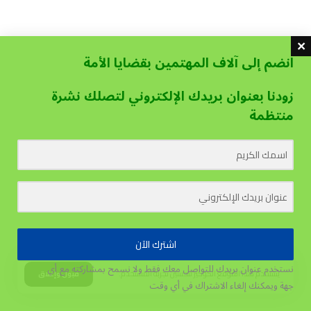
انضم إلى آلاف المهتمين بقضايا الأمة
زودنا بعنوان بريدك الإلكتروني لتصلك نشرة
منتظمة
اشترك الآن
نستخدم عنوان بريدك للتواصل معك فقط ولا نسمح بمشاركته مع أي
يستخدم هذا الموقع الكوكيز لتحسين تجربة المستخدم.
قبول وإغلاق
جهة
ويمكنك إلغاء الاشتراك في أي وقت