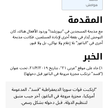
هوامش:
المقدمة
مع مذبحة المسجدين في “نيوزيلندا” وردود الأفعال هناك، كان
التوحش يُدار في بقعة أخرى لإبادة المسلمين، فكانت مذبحة
أخرى في “الباغوز” بلا إعلام ولا بواكي، بل ولا قبور.
الخبر
١) جاء على موقع “عربي ٢١″، بتاريخ ٢١/٣/٢٠١٩، تحت عنوان
(“قسد” ترتكب مجزرة مروعة في الباغوز قبل دخولها):
“ارتكبت قوات سوريا الديمقراطية “قسد”، المدعومة
أمريكيا، مجزرة مروعة في الباغوز، آخر جيب متبق
لتنظيم الدولة، قبل دخوله بشكل رسمي.