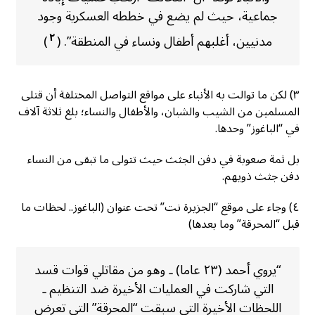
جماعية، حيث لم يضع في خططه العسكرية وجود
٢
مدنيين، أغلبهم أطفال ونساء في المنطقة”. (
)
٣) لكن ما توالت به الأنباء على مواقع التواصل المختلفة أن قتلى
المسلمين من الشيب والشبان، والأطفال والنساء؛ بلغ ثلاثة آلاف
في “الباغوز” وحدها.
بل ثمة صعوبة في دفن الجثث حيث تتولى ما تبقى من النساء
دفن جثث ذويهم.
٤) وجاء على موقع “الجزيرة نت” تحت عنوان (الباغوز.. لحظات ما
قبل “المحرقة” وما بعدها)
“يروي أحمد (٢٣ عاما) ـ وهو من مقاتلي قوات قسد
التي شاركت في العمليات الأخيرة ضد التنظيم ـ
اللحظات الأخيرة التي سبقت “المحرقة” التي تعرض