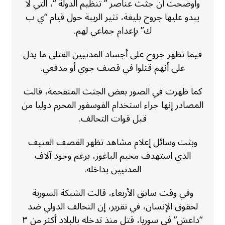
وأوضحت أن جثث عناصر ” تنظيم الدولة “، التي لا
يبدو عليها جروح بليغة، تثير الريبة حول قيام “ي ب
ك” بإعدام جماعي لهم.
فيما تظهر جروح على أجساد المدنيين القتلى ما يدل
على أنهم قتلوا في قصف جوي أو مدفعي.
كما ظهرت في الصور بعض الجثث المتفحمة، قالت
المصادر إنها جراء استخدام الفوسفور المحرم دوليا من
قبل قوات التحالف.
وبثت وسائل إعلام مشاهد تظهر القصف العنيف
الذي استهدف مخيم الباغوز، برغم وجود آلاف
المدنيين بداخله.
وفي وقت سابق الأربعاء، قالت الشبكة السورية
لحقوق الإنسان، في تقرير، إن التحالف الدولي ضد
“داعش” في سوريا، قتل منذ تدخله بالبلاد أكثر من ٣