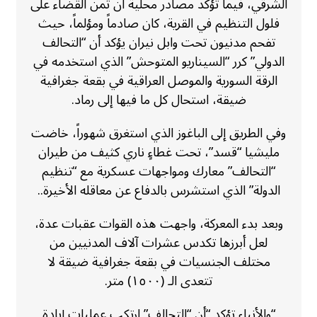
الشرقي، فيما تؤكد مصادر محلية أن ثمن القضاء على
فلول التنظيم في القرية، كان صادماً ومؤلماً، حيث
تفحم مدنيون تحت وابل نيران يؤكد أن “التحالف
الدولي” كرر “السيناريو المتوحش” الذي استخدمه في
الرقة السورية والموصل العراقية في بقعة جغرافية
ضيقة، استحال كل ما فيها إلى رماد.
وفي الطريق إلى الباغوز الذي استغرق شهوراً، خاضت
مليشيا “قسد”، تحت غطاءٍ ناري كثيف من طيران
“التحالف” معارك ومواجهات عسكرية مع “تنظيم
الدولة” الذي استشرس بالدفاع عن معاقله الأخيرة..
وبعد بدء المعركة، واجهت هذه القوات عقبات عدة،
لعل أبرزها تكدس عشرات آلاف المدنيين من
مختلف الجنسيات في بقعة جغرافية ضيقة لا
تتعدى الـ (١٥٠٠) متر.
“والأنباء تؤكد “أن “التحالف” ارتكب عمليات إبادة