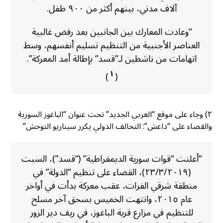
آلاف مدني، بينهم أكثر من ٩٠٠ طفل.
“وعادت المعارك بين الجانبين بعد رفض غالبية
العناصر الأجنبية من التنظيم تسليم أنفسهم، وسط
اتهامات من ناشطين لـ”قسد” بإطالة أمد المعركة”.
١
)
(
٢) وجاء على موقع “العربي الجديد” تحت عنوان “الباغوز السورية
والقضاء على “داعش”: التحالف الدولي يكرر سيناريو التوحش”
“أعلنت “قوات سورية الديمقراطية” (“قسد”)، السبت
(٢٣/٣/٢٠١٩)، القضاء على تنظيم “الدولة” في
منطقة شرقي الفرات، عقب معركة بدأت في أواخر
عام ٢٠١٥، وانتهت الخميس بسحق آخر مسلح
للتنظيم في مزارع قرية الباغوز، في ريف دير الزور