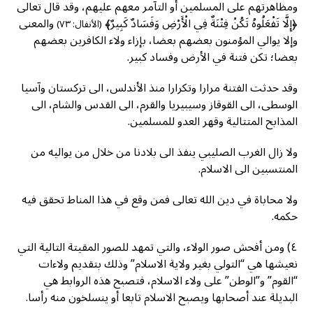
ومظاهرتهم على المسلمين أو التآمر معهم عليهم، وقد قال تعالى
﴿إِلَّا تَفْعَلُوهُ تَكُنْ فِتْنَةٌ فِي الْأَرْضِ وَفَسَادٌ كَبِيرٌ﴾
والمعنى
(الأنفال: ٧٣)
وإلا يوالي المؤمنون بعضهم بعضا، بإزاء ولاء الكافرين بعضهم
بعضا؛ تكن فتنة في الأرض وفساد كبير.
وقد حدثت الفتنة مرارا وتكرارا منذ الأندلس، الى تركستان وآسيا
الوسطى، الى القوقاز وسيبيريا والقرم، الى القدس والشام، الى
المذابح المتتالية وقهر العدو للمسلمين.
ولا زال الغرب الصليبي ينفذ الى بلادنا من خلال من يواليه من
المنتسبين الى الاسلام.
ولا محاباة في دين الله تعالى فمن وقع في هذا المناط تحقق فيه
حكمه.
٤) ومن أفحش صور الولاء، والتي تمهد للصور المقيتة التالية التي
نعيشها هي “التولي بغير ولاية الاسلام” وذلك بتقديم ولاءات
“القوم” و”الوطن” على ولاء الاسلام، فتصبح هذه الروابط هي
البديلة عند أصحابها ويصبح الاسلام تابعا أو ينسلخون منه رأسا.