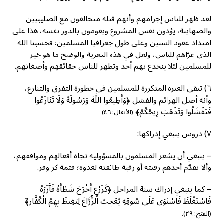
لقد ظهر للناس إجرامهم وأنهم قتلة متحالفون مع الصليبيين
والصهاينة، يؤدون نفس المشروع ويقومون بالدور نفسه، هذا على
امتداد عقود السنين وعلى طول جغرافيا المسلمين؛ فحسبنا الله
الذي عرّاهم للناس، ولعل في هذه التعرية والوضح ما هو خير
للمسلمين لئلا ينخدع بهم أحد وتظهر للناس حقائقهم وأضغانهم.
٦) تبقى العبرة المتكررة للمسلمين في خطورة التفرق والتنازع،
وأنه أصل الهزائم والفشل ﴿وَأَطِيعُوا اللَّهَ وَرَسُولَهُ وَلَا تَنَازَعُوا
فَتَفْشَلُوا وَتَذْهَبَ رِيحُكُمْ﴾
(الأنفال: ٤٦)
٧) دروس ينبغي إدراكها:
– ينبغي أن يشعر المسلمون بالمسؤولية تجاه أفعالهم ومواقفهم،
وألا يقدّم أحدهم رقبته أو رقبة طائفته لعدوه؛ فثمة كر وفر.
– كما ينبغي إدراك سنة المراحل ﴿كَزَرْعٍ أَخْرَجَ شَطْأَهُ فَآَزَرَهُ
فَاسْتَغْلَظَ فَاسْتَوَى عَلَى سُوقِهِ يُعْجِبُ الزُّرَّاعَ لِيَغِيظَ بِهِمُ الْكُفَّار﴾َ
(الفتح: ٢٩).