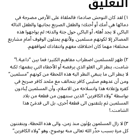
التعليق
١) لقد كان التوحش صادما؛ فالملقاة على الأرض مضرجة في
دمائها هي أمك أو أختك؛ والطفل الصريع بجانبها والطفل التائه
الباكي لا يجد أهله، أو الباكي حول جثة والدته؛ لم يواجهوا هذه
المصائر إلا لكونهم مسلمين. ولأنهم يمثلون الوقوف أمام مشاريع
مختلفة؛ مهما كان اختلافك معهم وانتقادك لمواقفهم.
٢) ظهر للمسلمين اضطراب مفاهيم الكثير؛ فما بين “داعية..!”
شامت، ينظر الى الغلو الذي يرفضه أو الأخطاء التي ينقمها؛ لكنه
لا ينظر الى ما ينبغي النظر اليه هذه اللحظة من كونهم “مسلمين”
ومن أن عدوهم صليبي كافر يتحالف مع ملحد كافر صريح في
كفره وإعلانه هذا وانسلاخه من الاسلام، وأن المسلمين يُبادون
بواسطة “ولاء الكافرين” الذين سنتهون من قطعة من بلاد
المسلمين ثم يلتفتون الى قطعة أخرى، بل الى قدمَيْ هذا
الشامت..!
٣) لا زال المسلمون يؤتَون منذ زمن، والى هذه اللحظة، ويتفتتون
كل مرة بسبب حذّر الله تعالى منه بوضوح، وهو “ولاء الكافرين”