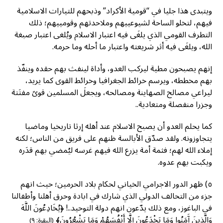
ويتبدى هذا جليا في “قومية الأكراد” وذبحهم للتيارات الاسلامية
فيهم، لتخلو الساحة لشيوعييهم وملاحدتهم وقومييهم؛ ذلك
التطرف القومي الذي يلغَى فيه اعتبار الاسلام ويُلغى اعتبار صبغة
الله، ويلغَى فيه أثر شريعته واعتبار ما أحله وما حرمه.
إنهم يصبحون مطية ليركب العدو، وأداة لينفث بهم حقده وينفّذ
بهم مخططه، ويرسم خرائط الجغرافيا وخرائط القوى كما يريد،
ليراعي مصالح الصهاينة ومصالحه، ويجعلَ المسلمين قوىً مفتَتة
وجزرا منفصلة ومتعادية..
كما يحلم العدو أن يصبح الاسلام عند أهله إرثا تاريخيا وماضيا
يتجاوزونه. ولقد صدّق الأبالسة ظنهم على فريق من الناس؛ لكنه
إملاء الله لهم؛ فثمة أمة يزرع الله فيهم غرسه ليُمضي بهم قدَره
ويكبت بهم عدوه.
٥) ظهر الدور الاجرامي الخياني لحكام بلاد الحرمين؛ حيث انهم
جزء من التحالف الدولي الذي شارك في ابادة وحرق أهلنا وأطفالنا
في الباغوز، ومع ذلك يدّعون انهم دولة التوحيد..! ﴿يُخَادِعُونَ اللَّهَ
وَالَّذِينَ آَمَنُوا وَمَا يَخْدَعُونَ إِلَّا أَنْفُسَهُمْ وَمَا يَشْعُرُونَ﴾
(البقرة: ٩)