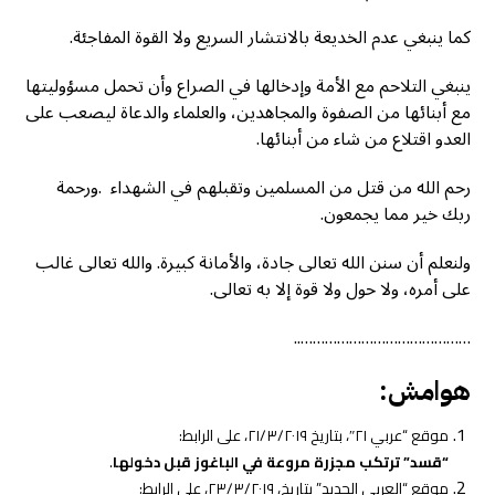
كما ينبغي عدم الخديعة بالانتشار السريع ولا القوة المفاجئة.
ينبغي التلاحم مع الأمة وإدخالها في الصراع وأن تحمل مسؤوليتها
مع أبنائها من الصفوة والمجاهدين، والعلماء والدعاة ليصعب على
العدو اقتلاع من شاء من أبنائها.
رحم الله من قتل من المسلمين وتقبلهم في الشهداء .ورحمة
ربك خير مما يجمعون.
ولنعلم أن سنن الله تعالى جادة، والأمانة كبيرة. والله تعالى غالب
على أمره، ولا حول ولا قوة إلا به تعالى.
……………………………………..
هوامش:
موقع “عربي ٢١″، بتاريخ ٢١/٣/٢٠١٩، على الرابط:
“قسد” ترتكب مجزرة مروعة في الباغوز قبل دخولها
.
موقع “العربي الجديد” بتاريخ، ٢٣/٣/٢٠١٩، على الرابط: