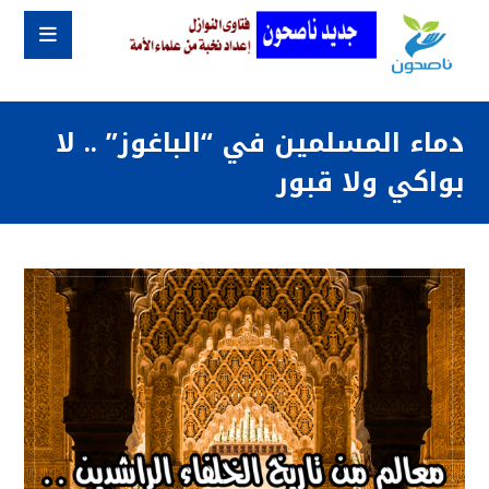
دماء المسلمين في “الباغوز” .. لا
بواكي ولا قبور