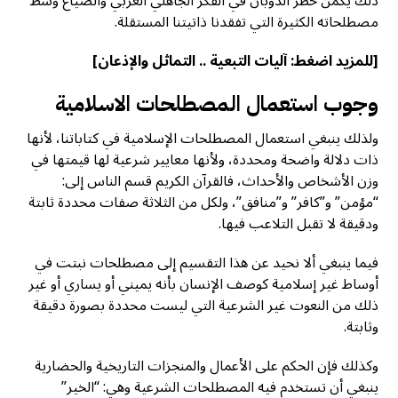
ذلك يكمن خطر الذوبان في الفكر الجاهلي الغربي والضياع وسط
مصطلحاته الكثيرة التي تفقدنا ذاتيتنا المستقلة.
[للمزيد اضغط:
آليات التبعية .. التماثل والإذعان
]
وجوب استعمال المصطلحات الاسلامية
ولذلك ينبغي استعمال المصطلحات الإسلامية في كتاباتنا، لأنها
ذات دلالة واضحة ومحددة، ولأنها معايير شرعية لها قيمتها في
وزن الأشخاص والأحداث، فالقرآن الكريم قسم الناس إلى:
“مؤمن” و”كافر” و”منافق”، ولكل من الثلاثة صفات محددة ثابتة
ودقيقة لا تقبل التلاعب فيها.
فيما ينبغي ألا نحيد عن هذا التقسيم إلى مصطلحات نبتت في
أوساط غير إسلامية كوصف الإنسان بأنه يميني أو يساري أو غير
ذلك من النعوت غير الشرعية التي ليست محددة بصورة دقيقة
وثابتة.
وكذلك فإن الحكم على الأعمال والمنجزات التاريخية والحضارية
ينبغي أن تستخدم فيه المصطلحات الشرعية وهي: “الخير”