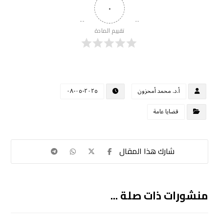
٠
تقييم المادة
أ.د. محمد أمحزون
٢٠٢٥-٠٥-٠٨
قضايا عامة
منشورات ذات صلة ...