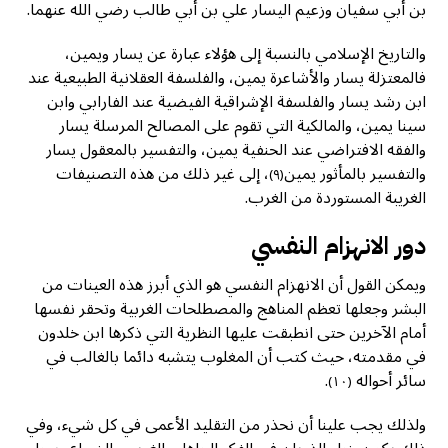
بن أبي سفيان وزعيم اليسار علي بن أبي طالب رضي الله عنهما.
والتاريخ الإسلامي بالنسبة إلى هؤلاء عبارة عن يسار ويمين،
فالمعتزلة يسار والأشاعرة يمين، والفلسفة العقلانية الطبيعية عند
ابن رشد يسار والفلسفة الإشراقية الفيضية عند الفارابي وابن
سينا يمين، والمالكية التي تقوم على المصالح المرسلة يسار
والفقه الافتراضي عند الحنفية يمين، والتفسير بالمعقول يسار
والتفسير بالمأثور يمين
، إلى غير ذلك من هذه التصنيفات
(٩)
الغريبة المستوردة من الغرب.
دور الانهزام النفسي
ويمكن القول أن الانهزام النفسي هو الذي أبرز هذه العينات من
البشر وجعلها تعظم المناهج والمصطلحات الغربية وتحقر نفسها
أمام الآخرين حتى انطبقت عليها النظرية التي ذكرها ابن خلدون
في مقدمته، حيث كتب أن المغلوب يتشبه دائما بالغالب في
سائر أحواله
.
(١٠)
ولذلك يجب علينا أن نحذر من التقليد الأعمى في كل شيء، وفي