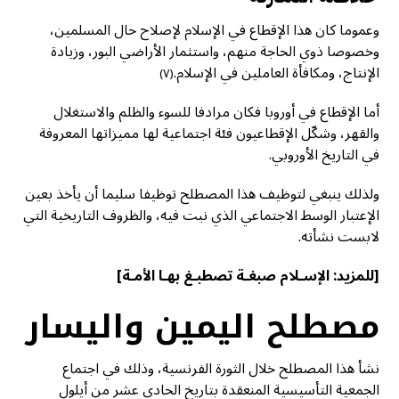
وعموما كان هذا الإقطاع في الإسلام لإصلاح حال المسلمين،
وخصوصا ذوي الحاجة منهم، واستثمار الأراضي البور، وزيادة
الإنتاج، ومكافأة العاملين في الإسلام.
(٧)
أما الإقطاع في أوروبا فكان مرادفا للسوء والظلم والاستغلال
والقهر، وشكّل الإقطاعيون فئة اجتماعية لها مميزاتها المعروفة
في التاريخ الأوروبي.
ولذلك ينبغي لتوظيف هذا المصطلح توظيفا سليما أن يأخذ بعين
الإعتبار الوسط الاجتماعي الذي نبت فيه، والظروف التاريخية التي
لابست نشأته.
[للمزيد:
الإسـلام صبغـة تصطبـغ بهـا الأمـة
]
مصطلح اليمين واليسار
نشأ هذا المصطلح خلال الثورة الفرنسية، وذلك في اجتماع
الجمعية التأسيسية المنعقدة بتاريخ الحادي عشر من أيلول