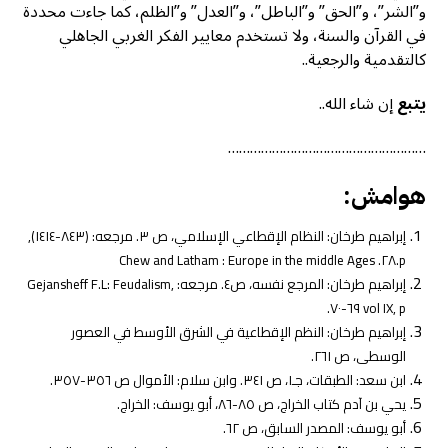
و”الشر”، و”الحق” و”الباطل”، و”العدل” و”الظلم، كما جاءت محددة
في القرآن والسنة، ولا تستخدم معايير الفكر الغربي الجاهلي
كالتقدمية والرجعية..
يتبع
إن شاء الله..
………………………………………………
هوامش:
إبراهيم طرخان: النظام الإقطاعي الإسلامي، ص ٣. مرجعه:
(٨٤٣-١٤١٤),
p.٢٨. Chew and Latham : Europe in the middle Ages
إبراهيم طرخان: المرجع نفسه، ص٤. مرجعه:
Gejansheff F.L: Feudalism,
vol IX, p ٦٩-٧٠.
إبراهيم طرخان: النظم الإقطاعية في الشرق الأوسط في العصور
الوسطى، ص ٢٦١.
ابن سعد: الطبقات، جـ١، ص ٣٤١. وابن سلام: الأموال ص ٣٥٦-٣٥٧.
يحي بن آدم كتاب الخراج، ص ٨٥-٨٦، أبو يوسف: الخراج.
أبو يوسف: المصدر السابق، ص ٦٢.