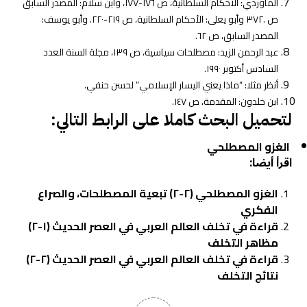
الماوردي: الأحكام السلطانية، ص ١٧٦-١٧٧، وابن سلام: المصدر السابق
ص .٣٧٢ وأبو يعلى: الأحكام السلطانية، ص ٢١٩-٢٢٠. وأبو يوسف:
المصدر السابق، ص ٦٢.
عبد الرحمن الزيد: مصطلحات سياسية، ص ١٣٩، مجلة السنة العدد
السادس أكتوبر ١٩٩٠.
أنظر مثلا: “ماذا يعني اليسار الإسلامي” لحسن حنفي.
ابن خلدون: المقدمة، ص ١٤٧.
لتحميل البحث كاملا على الرابط التالي:
الغزو المصطلحي
اقرأ أيضا:
الغزو المصطلحي (٢-٢) تبعية المصطلحات، والصراع
الفكري
قراءة في تخلف العالم العربي في العصر الحديث (١-٢)
مظاهر التخلف
قراءة في تخلف العالم العربي في العصر الحديث (٢-٢)
نتائج التخلف