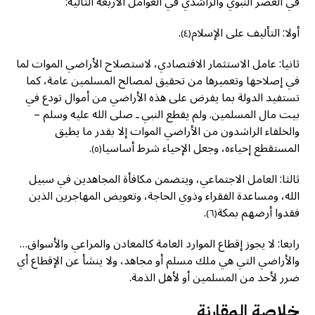
في العصر النبوي والراشدي في العوامل الأربعة التالية:
أولا: التأليف على الإسلام
.
(٤)
ثانيا: عامل الاستثمار الاقتصادي، لاستصلاح الأراضي الموات لما
في إصلاحها وتعميرها من تحقيق لمصالح المسلمين عامة، كما
تستفيد الدولة بما يفرض على هذه الأراضي من أموال تودع في
بيت مال المسلمين. ولم يقطع النبي ـ صلى الله عليه وسلم –
والخلفاء الراشدون من الأراضي الموات إلا بقدر ما يطيق
المستقطع إحياءه، وجعل الإحياء شرط أساسيا
.
(٥)
ثالثا: العامل الاجتماعي، ويتضمن مكافأة المجاهدين في سبيل
الله، ومساعدة الفقراء وذوي الحاجة، وتعويض المهاجرين الذين
فقدوا أرضهم بمكة
.
(٦)
رابعا: لا يجوز إقطاع الموارد العامة كالمعادن والمراعي والأسواق…
والأراضي التي هي ملك مسلم أو مجاهد، ولا ينشأ عن الإقطاع أي
ضرر لأحد من المسلمين أو لأهل الذمة.
خلاصة المقارنة