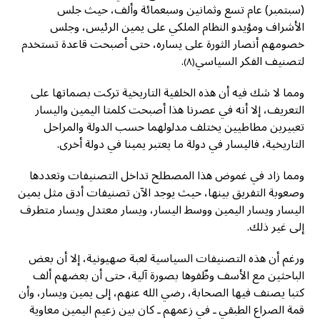
(سبتمبر) عام تسع وثمانين وسبعمائة وألف، حيث جلس
الأشراف ومؤيدو النظام الملكي على يمين الرئيس، وجلس
خصومهم أنصار الثورة على يساره، حتى أصبحت قاعدة تستخدم
لتصنيف الفكر السياسي
.
(٨)
ومما لا شك فيه أن هذه الخلفية التاريخية تركت بصماتها على
التعريف، إلا أنه في عصرنا هذا أصبحت كلمتا اليمين واليسار
تعبيرين مطاطيين يختلف مدلولهما حسب الدولة والمراحل
التاريخية، فاليسار في دولة ما يعتبر يمينا في دولة أخرى.
ومما زاد في غموض هذا المصطلح تداخل التصنيفات وتعددها
وصعوبة التفريق بينها، حيث يوجد الآن تصنيفات أدق مثل يمين
اليسار ويسار اليمين ووسط اليسار، ويسار معتدل ويسار متطرف
إلى غير ذلك.
ورغم أن هذه التصنيفات السياسية لعبة صهيونية، إلا أن بعض
الباحثين مع الأسف وظّفوها بصورة آلية، حتى أن بعضهم ألف
كتبا يصنف فيها الصحابة، رضي الله عنهم، إلى يمين ويسار، وأن
قمة الصراع الطبقي ـ في زعمهم ـ كان بين زعيم اليمين معاوية