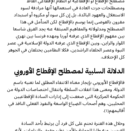
مصطلح الإقطاع أو الإقطاعية أو النظام الإقطاعي ألفاظ
ومصطلحات جرت العادة في استعمالها أنها مرادفة لسوء
الاستغلال والعهود البائدة، بل إن كل سوء أو مكروه أو استبداد
مقرون بالفوضى إنما يوسم بالإقطاع. لكن المتأمل في هذا
المصطلح ومدلولاته والمفاهيم المنبثقة عنه يجد الفرق شاسعا
بين مفهوم الإقطاع الذي عرفته أوربا ومهده فرنسا بين نهري
اللوار والراين، وبين الإقطاع الذي عرفته الدولة الإسلامية في عصر
النبوة وعصر الخلفاء الراشدين، فكلا النظامين يختلفان في الجوهر
كل الإختلاف.
الدلالة السلبية لمصطلح الإقطاع الأوروبي
فالإقطاع الأوروبي بإيجاز معناه الانتفاء المطلق لما نعنيه باسم
الدولة. ومعنى هذا انفلات السلطة وانتقال اختصاصات الدولة من
الحكومة المركزية التي ضعفت إلى إدارات السادة الإقطاعيين
المحليين، وهم أصحاب الضِياع الواسعة والنفوذ الفعلي النافذ في
أقاليمهم
.
(١)
وخلال هذه الفترة تحتم على كل فرد أن يرتبط بأحد السادة
القريبين منه طلبا للحماية والأمن نظير حقوق والتزامات، لأنه