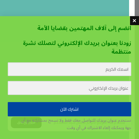
انضم إلى آلاف المهتمين بقضايا الأمة
زودنا بعنوان بريدك الإلكتروني لتصلك نشرة
منتظمة
اشترك الآن
نستخدم عنوان بريدك للتواصل معك فقط ولا نسمح بمشاركته مع أي
يستخدم هذا الموقع الكوكيز لتحسين تجربة المستخدم.
قبول وإغلاق
جهة
ويمكنك إلغاء الاشتراك في أي وقت