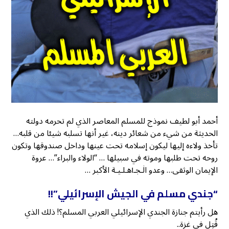
أحمد أبو لطيف نموذج للمسلم المعاصر الذي لم تحرمه دولته
الحديثة من شيء من شعائر دينه، غير أنها تسلبه شيئا من قلبه…
تأخذ ولاءه إليها ليكون إسلامه تحت عينها وداخل صندوقها وتكون
روحه تحت طلبها وموته في سبيلها … “الولاء والبراء”… عروة
الإيمان الوثقى… وعدو اڶـجـ౹هـلـيـة الأكبر …
“جندي مسلم في الجيش الإسرائيلي”!!
هل رأيتم جنازة الجندي الإسرائيلي العربي المسلم؟! ذلك الذي
قُتِل في غزة..