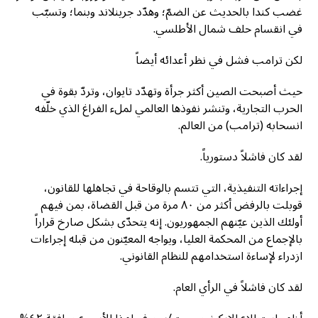
غضب كندا بالحديث عن الضمّ؛ وهدّد جرينلاند وبنما؛ وتسبّب
في انقسام حلف شمال الأطلسي.
لكن ترامب فشل في نظر أعدائه أيضاً
حيث أصبحت الصين أكثر جرأة وتهدّد تايوان، وتردّ بقوة في
الحرب التجارية، وتنشر نفوذها العالمي لملء الفراغ الذي خلّفه
انسحابه (ترامب) من العالم.
لقد كان فاشلاً دستورياً.
إجراءاته التنفيذية، التي تتسم بالوقاحة في تجاهلها للقانون،
قوبلت بالرفض أكثر من ٨٠ مرة من قبل القضاة، بمن فيهم
أولئك الذين عيّنهم الجمهوريون. إنه يتحدّى بشكل صارخ قراراً
بالإجماع من المحكمة العليا، ويواجه المعيّنون من قبله إجراءات
ازدراء لإساءة استخدامهم للنظام القانوني.
لقد كان فاشلاً في الرأي العام.