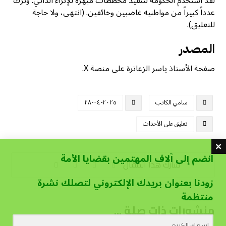
لقد استخدم الحكومة لتنفيذ مخططات مُبهرة للإثراء الذاتي. وترك
عدداً كبيراً من مواطنيه غاضبين وخائفين. (انتهى، ولا حاجة
للتعليق).
المصدر
صفحة الأستاذ ياسر الزعاترة على منصة X.
سامي الكاتب
٢٠٢٥-٠٤-٢٨
تعليق على الأحداث
انضم إلى آلاف المهتمين بقضايا الأمة
زودنا بعنوان بريدك الإلكتروني لتصلك نشرة
منتظمة
منشورات ذات صلة ...