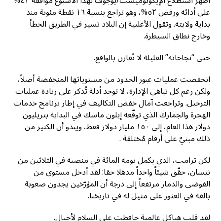
أظهر استطلاع الإيكونوميست/يوجوف لهذا الأسبوع موافقة ٤٢%
على أدائه ورفض ٥٢%، وهو تراجع بنسبة ١٦ نقطة مئوية منذ
بداية ولايته. وتقول الأغلبية إن البلاد تسير في الطريق الخطأ
وخارج نطاق السيطرة.
حتى “نجاحاته” القليلة لا تُقارن بالواقع.
انخفضت عمليات عبور الحدود من مستوياتها المنخفضة أصلاً،
ولكن رغم كل تباهي الإدارة، لا توجد أدلة تُذكر على زيادة عمليات
الترحيل. وتراجعت آمال خفض التكاليف في إطار برنامج خدمات
الهجرة والجمارك الذي توقّعه إيلون ماسك في البداية بتريليون
دولار هذا العام، إلى ١٥٠ مليار دولار فقط، ويبدو أن الكثير من
ذلك مبنيٌ على أرقام مُختلقة .
لكن ترامب، الذي يكمل يومه المائة في منصبه في الثلاثين من
نيسان، حقّق شيئاً واحداً مذهلا حقا: لقد أدخل مستوى من
الفوضى والدمار مرتفعاً إلى درجة أن المؤرّخين يجدون صعوبة
بالغة في العثور على مثيل له في تاريخنا.
لقد قلب هياكل عالمية حافظت على السلام لأجيال.