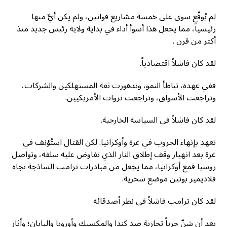
لم يُوقّع سوى على خمسة مشاريع قوانين، ولم يكن أيٌّ منها
رئيسياً، مما يجعل هذا أسوأ أداء في بداية ولاية رئيس جديد منذ
أكثر من قرن .
لقد كان فاشلاً اقتصادياً.
ففي عهده، تباطأ النمو، وتدهورت ثقة المستهلكين والشركات،
وتراجعت الأسواق، وتراجعت ثروات الأمريكيين.
لقد كان فاشلاً في السياسة الخارجية.
تعهد بإنهاء الحروب في غزة وأوكرانيا. لكن القتال استُؤنف في
غزة بعد انهيار وقف إطلاق النار الذي تفاوض عليه سلفه، وتواصل
روسيا قمع أوكرانيا، مما يجعل من مبادرات ترامب الساذجة تجاه
فلاديمير بوتين موضع سخرية.
لقد كان ترامب فاشلاً في نظر أصدقائه
بعد أن شنّ حرباً تجارية ضد كندا والمكسيك وأوروبا واليابان؛ وأثار