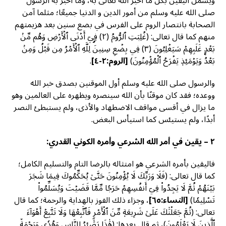
ويشمل اليقين بكل ما أخبر الله تعالى به، وما أخبر به الرسول
صلى الله عليه وسلم من أمور الدين و الدنيا جميعًا؛ مثلما آمن
الصحابة بانتصار الروم على الفرس في بضع سنين بعد هزيمتهم
منهم كما قال تعالى: (غُلِبَتِ ٱلرُّومُ (٢) فِيٓ أَدۡنَى ٱلۡأَرۡضِ وَهُم مِّنۢ
بَعۡدِ غَلَبِهِمۡ سَيَغۡلِبُونَ (٣) فِي بِضۡعِ سِنِينَۗ لِلَّهِ ٱلۡأَمۡرُ مِن قَبۡلُ وَمِنۢ
بَعۡدُۚ وَيَوۡمَئِذٖ يَفۡرَحُ ٱلۡمُؤۡمِنُونَ)
[
الروم:٢-٤]
.
والرسول صلى الله عليه وسلم أول الموقنين بصدق خبر الله
ووعده؛ فقد كان موقنًا بأن الله سينصره ويظهره على العالمين وهو
ما يزال في أقسى مواقف الاضطهاد والأذى، ولم يستبطئ النصر
أبدًا، ولم يستيئس كما استيأس البعض.
٢
–
يقين في أمر الله الشرعي وأمره الكوني القدري:
فاليقين بأمره الشرعي هو امتثاله بالرضا التام والتسليم الكامل؛
كما قال تعالى: (فَلَا وَرَبِّكَ لَا يُؤۡمِنُونَ حَتَّىٰ يُحَكِّمُوكَ فِيمَا شَجَرَ
بَيۡنَهُمۡ ثُمَّ لَا يَجِدُواْ فِيٓ أَنفُسِهِمۡ حَرَجٗا مِّمَّا قَضَيۡتَ وَيُسَلِّمُواْ
تَسۡلِيمٗا)
[
النساء:٦٥]
، وجزاء ذلك الفوز بالهداية والرحمة؛ كما قال
تعالى: (ثُمَّ جَعَلۡنَٰكَ عَلَىٰ شَرِيعَةٖ مِّنَ ٱلۡأَمۡرِ فَٱتَّبِعۡهَا وَلَا تَتَّبِعۡ أَهۡوَآءَ
ٱلَّذِينَ لَا يَعۡلَمُونَ)، ثم قال بعدها: (هَٰذَا بَصَٰٓئِرُ لِلنَّاسِ وَهُدٗى وَرَحۡمَةٞ