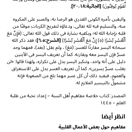
لِّقَوۡمٖ يُوقِنُونَ)
[
الجاثية:٢٠،١٨]
.
واليقين بأمره الكوني القدري هو الرضا به، والصبر على المكروه
منه، والتسليم فيه لله تعالى، ودعاؤه لتفريج الكربات موقنًا من
قلبه بإجابة الله له؛ ويكفيه بشارة في ذلك قول الله تعالى: (فَإِنَّ مَعَ
ٱلۡعُسۡرِ يُسۡرًا (٥) إِنَّ مَعَ ٱلۡعُسۡرِ يُسۡرٗا)
[
الشرح:٦،٥]
؛ فقد ذكر الله
سبحانه اليسر مقارنًا للعسر: (مَعَ) ، ولم يقل: (بعد)، فمهما وجد
عسرٌ فإن اليسر معه ويقارنه. كما أن تعريف اليسر في الآيتين
دليل على أنه واحد، وتنكير اليسر يدل على تكراره، ولهذا قالوا: «لن
يغلب عسرٌ يسرين». كما أن تعريف العسر يدل على الاستغراق
والعموم، فيفيد ذلك أن كل عسر مهما بلغ من الصعوبة فإنه
مشمولٌ بالتيسير الملازم له.
المصدر: كتاب خلاصة مفاهيم أهل السنة – إعداد نخبة من طلبة
العلم – ١٤٤٥
انظر أيضا
مفاهيم حول بعض الأعمال القلبية