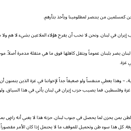
حن كمسلمين من ينتصر لمظلومينا ويأخذ بثأرهم.
زب إيران في لبنان. ونحن لا نحب أن يفرح هؤلاء الملاعين بشيء لا هم ولا م
ن يضر بلبنان عموماً ويثقل كاهلها فوق ما هي مثقلة مدمرة أصلاً. موجات
ي غزة.
ة، – وهذا يعطي متنفساً ولو ضعيفاً جداً لإخواننا في غزة الذين يتمنون 
 غزة وفلسطين. فما يصيب حزب إيران في لبنان يأتي في هذا السياق. و
لظن بمن يحزن لما يحصل في جنوب لبنان. حزنه هذا لا يعني أنه راضٍ بما 
فة. كل هذا سوء ظن وتحميل للموقف ما لا يحتمل إذا كان الأمر مقصوراً 