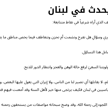
حدث في لبنان
 الذي أراه شرعياً في نقاط متتابعة:
وري وسؤالِ هل نفرح ونشمت أم نحزن ونتعاطف فيما يخص مناطق ما يع
اءل هذا التساؤل.
تنا السعيَ لرفع حالة الوهن والعجز وانتظار الدور للذبح.
، لا يقابلها أي نصير لنا من الناس، ولا إيران التي يعول عليها البعض،
سياسيين في لبنان فكيف يرتجى منها خير لأهل السنة وقد أمعنت فيهم قت
 إلا اللجوء إلى رحمة الله، وقد وضح سبحانه مواصفات من يستحقون رحمته 