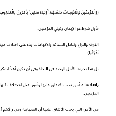
(وَالْمُؤْمِنُونَ وَالْمُؤْمِنَاتُ بَعْضُهُمْ أَوْلِيَاءُ بَعْضٍ ۚ يَأْمُرُونَ بِالْمَعْرُوفِ وَيَ
فأول شرط هو الإيمان وتولي المؤمنين.
الفرقة والنزاع وتبادل الشتائم والاتهامات بناء على اختلاف موقفنا ال
تَفَرَّقُوا).
بل هذا يحرمنا الأمل الوحيد في النجاة وفي أن نكون أهلاً ليمكر ا
رابعا:
هناك أمور يجب الاتفاق عليها وأمور تقبل الاختلاف فيها. أ
المؤمنين.
من الأمور التي يجب الاتفاق عليها أن الصهاينة ومن والاهم أع