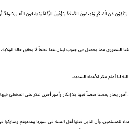
نْهَوْنَ عَنِ الْمُنكَرِ وَيُقِيمُونَ الصَّلَاةَ وَيُؤْتُونَ الزَّكَاةَ وَيُطِيعُونَ اللَّهَ وَرَسُولَهُ ۚ أُولَٰئ
شعوري مما يحصل في جنوب لبنان..هذا قطعاً لا يحقق حالة الولاية، ولا أمْرَ الله 
لله لنا أمام مكر الأعداء الشديد.
مور يعذر بعضنا بعضاً فيها بلا إنكار وأمور أخرى ننكر على المخطئ فيها إ
داء للمسلمين. وأن الذين قتلوا أهل السنة في سوريا وعذبوهم وشاركوا في