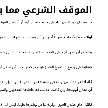
الموقف الشرعي مما ي
بالنسبة لهجوم الصهاينة على جنوب لبنان، أود أن ألخص الموقف
أولا:
حجم الأحداث عموماً أكبر من أن نقف عند الموقف الشع
والظاهر أن الدور آتٍ على العديد منا نحن المجتمعات التي تتس
فبقاؤنا في وضع المتفرج العاجز هو نذير خطر يجب أن يجعل أولوي
ثانيا:
العربدة الصهيونية في المنطقة، والمدعومة من دول العالم
أن تخذل أولياءها. وإن كانت خذلت قد حلفاءها العقديين وال
ثالثا:
أمام خذلان القوى الوازنة لنا بل وتآمرها علينا، ليس لنا