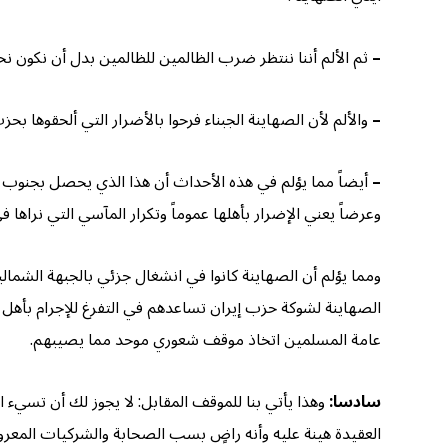
–
ثم الألم أننا ننتظر ضرب الظالمين للظالمين بدل أن نكون ن
–
والألم لأن الصهاينة الجبناء فرحوا بالأضرار التي ألحقوها بح
–
أيضاً مما يؤلم في هذه الأحداث أن هذا الذي يحصل بجنوب لبنا
وعرضاً يعني الإضرار بأهلها عموماً وتكرار المآسي التي نراها ف
ومما يؤلم أن الصهاينة كانوا في انشغال جزئي بالجبهة الشمالي
الصهاينة لشوكة حزب إيران تساعدهم في التفرغ للإجرام بأهل
عامة المسلمين اتخاذ موقف شعوري موحد مما يصيبهم.
سادسا:
وهذا يأتي بنا للموقف المقابل: لا يجوز لك أن تسيء ا
العقيدة هينة عليه وأنه راضٍ بسب الصحابة والشركيات المعرو