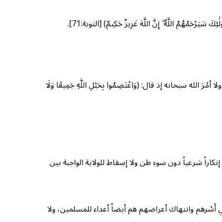
ِكَ سَيَرْحَمُهُمُ اللَّهُ ۗ إِنَّ اللَّهَ عَزِيزٌ حَكِيمٌ) [التوبة:71].
سبحانه إذ قال: (وَاعْتَصِمُوا بِحَبْلِ اللَّهِ جَمِيعًا وَلَا
نكاراً شرعياً دون سوء ظن ولا إسقاط للولاية الواجبة بين
 أَسْرهم وانتهاك أعراضهم هم أيضاً أعداء للمسلمين، ولا