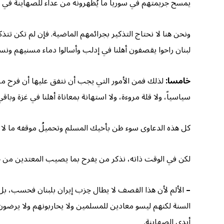
يمسح جريمتهم في سوريا ما يُظهرونه من عداء للصهاينة في 
ونحن هنا لا نحتاج التذكير بجرائمهم الماضية. فإن لم تكن ت
لبنان راحوا يقصفون أهلنا في إدلب وأسالوا دماء مسنيهم ونسائ
خامسا:
لذلك فمن الأمور التي يجب أن نتفق عليها أن فرح من ي
سياسياً، ولا قلة مروءة، ولا استهانة بمعاناة أهلنا في غزة وبا
كل هذه الدعاوى سوء ظن بأخيك المسلم وتحميلُ موقفه ما لا ي
لكن في الوقت ذاته، نذكر من يفرح بما يصيب المعتدين من حزب
–
الألم لأن هذا القصف لا يطال حِزب إيران بلبنان فحسب، بل 
السنة لكنهم ليسو معادين للمسلمين ولا يحاربونهم ولا يرضون ع
أيدي الصهاينة.