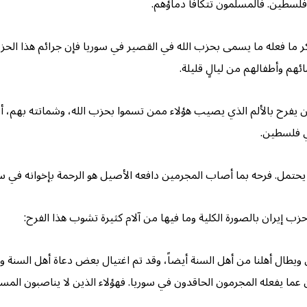
فلسطين. فالمسلمون تتكافأ دماؤهم.
تذكر ما فعله ما يسمى بحزب الله في القصير في سوريا فإن جرائم هذا ا
هم وأطفالهم من ليالٍ قليلة.
فرح بالألم الذي يصيب هؤلاء ممن تسموا بحزب الله، وشماتته بهم، أن هذا
قي فلسطين.
حتمل. فرحه بما أصاب المجرمين دافعه الأصيل هو الرحمة بإخوانه في سو
 إيران بالصورة الكلية وما فيها من آلام كثيرة تشوب هذا الفرح:
ويطال أهلنا من أهل السنة أيضاً، وقد تم اغتيال بعض دعاة أهل السنة و
ما يفعله المجرمون الحاقدون في سوريا. فهؤلاء الذين لا يناصبون المسلم